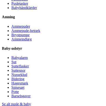
Pusletasker
Babyhåndklæder
Amning
Ammepuder
Ammepude-betræk
Brystpumpe
Ammeindlæg
Baby-udstyr
Babyalarm
Sut
Sutteflasker
Suttesnor
Nusseklud
Bidering
Hagesmæk
Spisesæt
Potte
Barselsgaver
Se alt pusle & baby