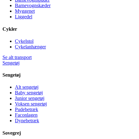
Barnevognskæder
Myggenet
Liggedel
Cykler
Cykelstol
Cykelanhænger
Se alt transport
Sengetøj
Sengetøj
Alt sengetøj
Baby sengetøj
Junior sengetøj
Voksen sengetøj
Pudebetræk
Faconlagen
Dynebetræk
Sovegrej