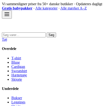
Spring
Vi sammenligner priser fra 50+ danske butikker · Opdateres dagligt
til
Gratis babypakker
·
Alle kategorier
·
Alle mærker A–Z
indhold
Sovedyret
Søg
Søg
efter:
Tøj
Overdele
T-shirt
Bluse
Cardigan
Sweatshirt
Hættetrøje
Skjorte
Underdele
Bukser
Leggings