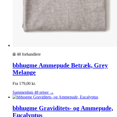
48 forhandlere
bbhugme Ammepude Betræk, Grey
Melange
Fra
179,00
kr.
Sammenlign 48 priser →
bbhugme Graviditets- og Ammepude,
Eucalyptus