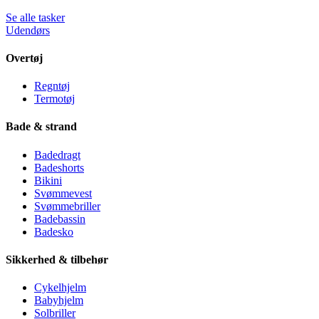
Se alle tasker
Udendørs
Overtøj
Regntøj
Termotøj
Bade & strand
Badedragt
Badeshorts
Bikini
Svømmevest
Svømmebriller
Badebassin
Badesko
Sikkerhed & tilbehør
Cykelhjelm
Babyhjelm
Solbriller