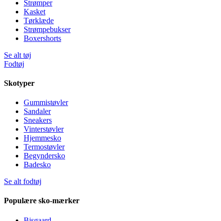
Strømper
Kasket
Tørklæde
Strømpebukser
Boxershorts
Se alt tøj
Fodtøj
Skotyper
Gummistøvler
Sandaler
Sneakers
Vinterstøvler
Hjemmesko
Termostøvler
Begyndersko
Badesko
Se alt fodtøj
Populære sko-mærker
Bisgaard