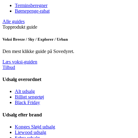
Terminsberegner
Børnepenge-rabat
Alle guides
Topprodukt guide
Voksi Breeze / Sky / Explorer / Urban
Den mest klikke guide på Sovedyret.
Læs voksi-guiden
Tilbud
Udsalg overordnet
Alt udsalg
Billigt sengetøj
Black Friday
Udsalg efter brand
Konges Sløjd udsalg
Liewood udsalg
Sebra udsalg