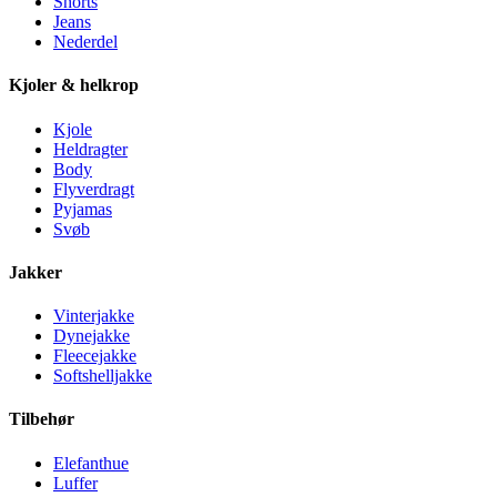
Shorts
Jeans
Nederdel
Kjoler & helkrop
Kjole
Heldragter
Body
Flyverdragt
Pyjamas
Svøb
Jakker
Vinterjakke
Dynejakke
Fleecejakke
Softshelljakke
Tilbehør
Elefanthue
Luffer