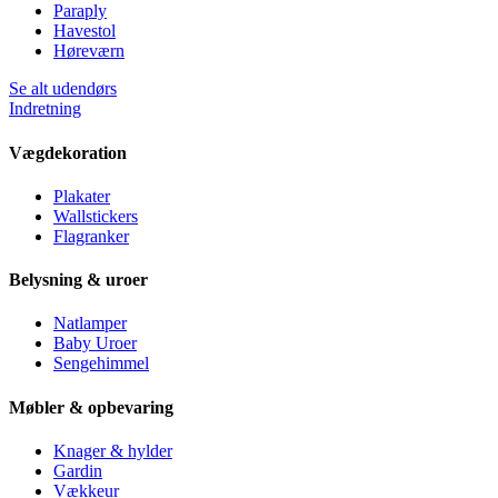
Paraply
Havestol
Høreværn
Se alt udendørs
Indretning
Vægdekoration
Plakater
Wallstickers
Flagranker
Belysning & uroer
Natlamper
Baby Uroer
Sengehimmel
Møbler & opbevaring
Knager & hylder
Gardin
Vækkeur