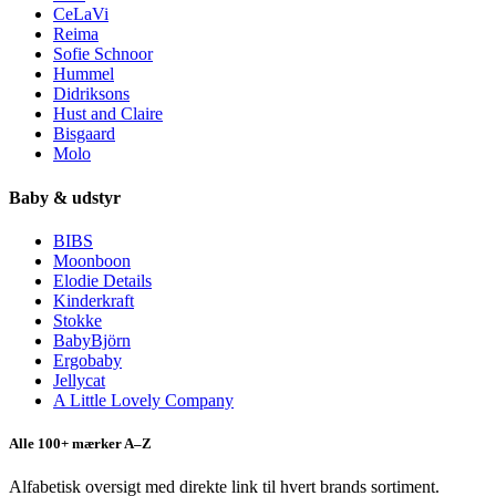
CeLaVi
Reima
Sofie Schnoor
Hummel
Didriksons
Hust and Claire
Bisgaard
Molo
Baby & udstyr
BIBS
Moonboon
Elodie Details
Kinderkraft
Stokke
BabyBjörn
Ergobaby
Jellycat
A Little Lovely Company
Alle 100+ mærker A–Z
Alfabetisk oversigt med direkte link til hvert brands sortiment.