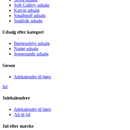
Soft Gallery udsalg
Katvig udsalg
Smallstuff udsalg
Småfolk udsalg
Udsalg efter kategori
Børneudstyr udsalg
Nattøj udsalg
Sengerande udsalg
Sæson
Julekalender til børn
Jul
Julekalendere
Julekalender til børn
Alt til jul
Jul efter mærke