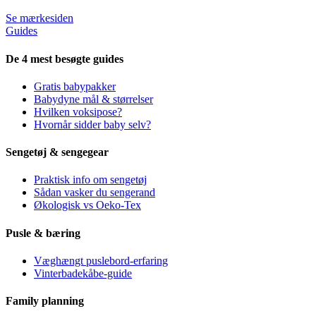
Se mærkesiden
Guides
De 4 mest besøgte guides
Gratis babypakker
Babydyne mål & størrelser
Hvilken voksipose?
Hvornår sidder baby selv?
Sengetøj & sengegear
Praktisk info om sengetøj
Sådan vasker du sengerand
Økologisk vs Oeko-Tex
Pusle & bæring
Væghængt puslebord-erfaring
Vinterbadekåbe-guide
Family planning