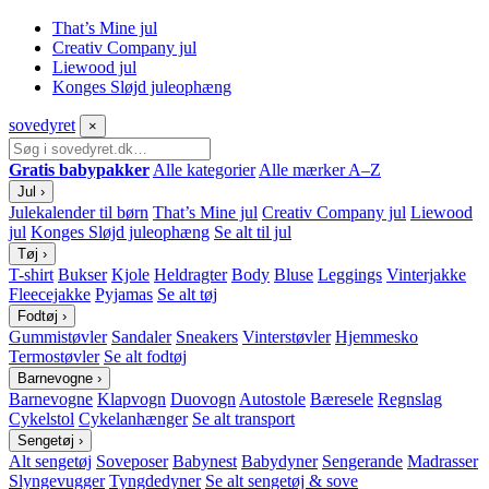
That’s Mine jul
Creativ Company jul
Liewood jul
Konges Sløjd juleophæng
sove
dyret
×
Gratis babypakker
Alle kategorier
Alle mærker A–Z
Jul
›
Julekalender til børn
That’s Mine jul
Creativ Company jul
Liewood
jul
Konges Sløjd juleophæng
Se alt til jul
Tøj
›
T-shirt
Bukser
Kjole
Heldragter
Body
Bluse
Leggings
Vinterjakke
Fleecejakke
Pyjamas
Se alt tøj
Fodtøj
›
Gummistøvler
Sandaler
Sneakers
Vinterstøvler
Hjemmesko
Termostøvler
Se alt fodtøj
Barnevogne
›
Barnevogne
Klapvogn
Duovogn
Autostole
Bæresele
Regnslag
Cykelstol
Cykelanhænger
Se alt transport
Sengetøj
›
Alt sengetøj
Soveposer
Babynest
Babydyner
Sengerande
Madrasser
Slyngevugger
Tyngdedyner
Se alt sengetøj & sove