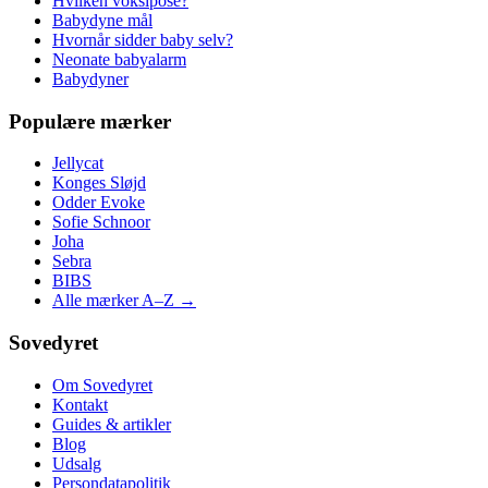
Hvilken voksipose?
Babydyne mål
Hvornår sidder baby selv?
Neonate babyalarm
Babydyner
Populære mærker
Jellycat
Konges Sløjd
Odder Evoke
Sofie Schnoor
Joha
Sebra
BIBS
Alle mærker A–Z →
Sovedyret
Om Sovedyret
Kontakt
Guides & artikler
Blog
Udsalg
Persondatapolitik