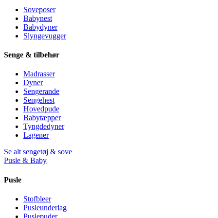
Soveposer
Babynest
Babydyner
Slyngevugger
Senge & tilbehør
Madrasser
Dyner
Sengerande
Sengehest
Hovedpude
Babytæpper
Tyngdedyner
Lagener
Se alt sengetøj & sove
Pusle & Baby
Pusle
Stofbleer
Pusleunderlag
Puslepuder