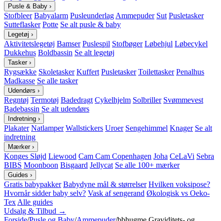
Pusle & Baby
›
Stofbleer
Babyalarm
Pusleunderlag
Ammepuder
Sut
Pusletasker
Sutteflasker
Potte
Se alt pusle & baby
Legetøj
›
Aktivitetslegetøj
Bamser
Puslespil
Stofbøger
Løbehjul
Løbecykel
Dukkehus
Boldbassin
Se alt legetøj
Tasker
›
Rygsække
Skoletasker
Kuffert
Pusletasker
Toilettasker
Penalhus
Madkasse
Se alle tasker
Udendørs
›
Regntøj
Termotøj
Badedragt
Cykelhjelm
Solbriller
Svømmevest
Badebassin
Se alt udendørs
Indretning
›
Plakater
Natlamper
Wallstickers
Uroer
Sengehimmel
Knager
Se alt
indretning
Mærker
›
Konges Sløjd
Liewood
Cam Cam Copenhagen
Joha
CeLaVi
Sebra
BIBS
Moonboon
Bisgaard
Jellycat
Se alle 100+ mærker
Guides
›
Gratis babypakker
Babydyne mål & størrelser
Hvilken voksipose?
Hvornår sidder baby selv?
Vask af sengerand
Økologisk vs Oeko-
Tex
Alle guides
Udsalg & Tilbud →
Forside
/
Pusle og Baby
/
Ammepuder
/
bbhugme Graviditets- og