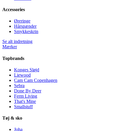
Accessories
Øreringe
Hårspænder
Smykkeskrin
Se alt indretning
Mærker
Topbrands
Konges Sløjd
Liewood
Cam Cam Copenhagen
Sebra
Done By Deer
Ferm Living
That's Mine
Smallstuff
Tøj & sko
Joha