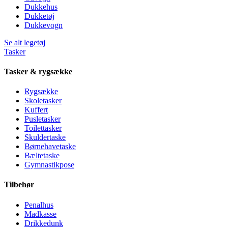
Dukkehus
Dukketøj
Dukkevogn
Se alt legetøj
Tasker
Tasker & rygsække
Rygsække
Skoletasker
Kuffert
Pusletasker
Toilettasker
Skuldertaske
Børnehavetaske
Bæltetaske
Gymnastikpose
Tilbehør
Penalhus
Madkasse
Drikkedunk