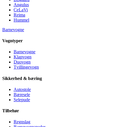
Angulus
CeLaVi
Reima
Hummel
Barnevogne
Vogntyper
Barnevogne
Klapvogn
Duovogn
Tvillingevogn
Sikkerhed & bæring
Autostole
Bæresele
Selepude
Tilbehør
Regnslag
Barnevognspuder