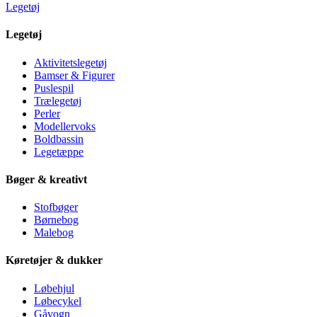
Legetøj
Legetøj
Aktivitetslegetøj
Bamser & Figurer
Puslespil
Trælegetøj
Perler
Modellervoks
Boldbassin
Legetæppe
Bøger & kreativt
Stofbøger
Børnebog
Malebog
Køretøjer & dukker
Løbehjul
Løbecykel
Gåvogn