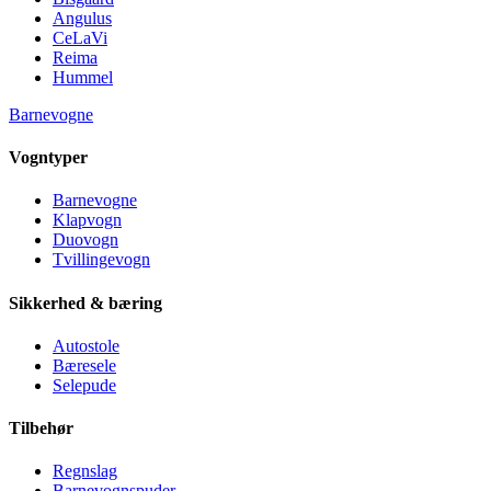
Angulus
CeLaVi
Reima
Hummel
Barnevogne
Vogntyper
Barnevogne
Klapvogn
Duovogn
Tvillingevogn
Sikkerhed & bæring
Autostole
Bæresele
Selepude
Tilbehør
Regnslag
Barnevognspuder