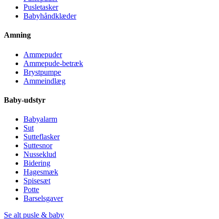
Pusletasker
Babyhåndklæder
Amning
Ammepuder
Ammepude-betræk
Brystpumpe
Ammeindlæg
Baby-udstyr
Babyalarm
Sut
Sutteflasker
Suttesnor
Nusseklud
Bidering
Hagesmæk
Spisesæt
Potte
Barselsgaver
Se alt pusle & baby