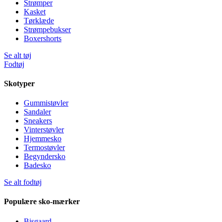
Strømper
Kasket
Tørklæde
Strømpebukser
Boxershorts
Se alt tøj
Fodtøj
Skotyper
Gummistøvler
Sandaler
Sneakers
Vinterstøvler
Hjemmesko
Termostøvler
Begyndersko
Badesko
Se alt fodtøj
Populære sko-mærker
Bisgaard