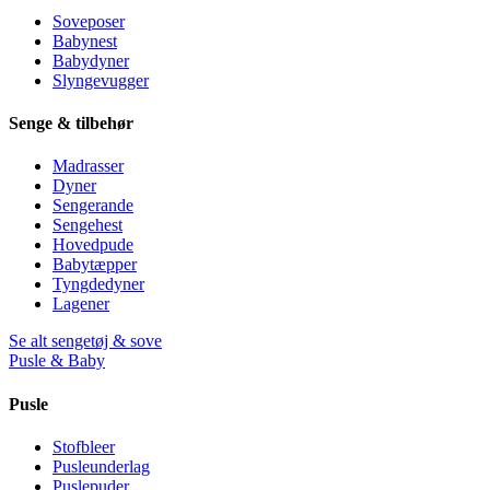
Soveposer
Babynest
Babydyner
Slyngevugger
Senge & tilbehør
Madrasser
Dyner
Sengerande
Sengehest
Hovedpude
Babytæpper
Tyngdedyner
Lagener
Se alt sengetøj & sove
Pusle & Baby
Pusle
Stofbleer
Pusleunderlag
Puslepuder