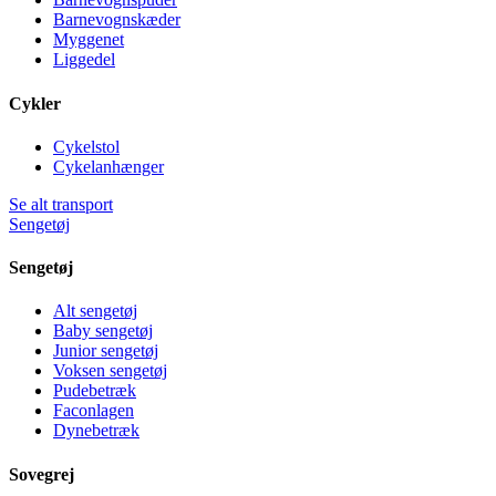
Barnevognskæder
Myggenet
Liggedel
Cykler
Cykelstol
Cykelanhænger
Se alt transport
Sengetøj
Sengetøj
Alt sengetøj
Baby sengetøj
Junior sengetøj
Voksen sengetøj
Pudebetræk
Faconlagen
Dynebetræk
Sovegrej