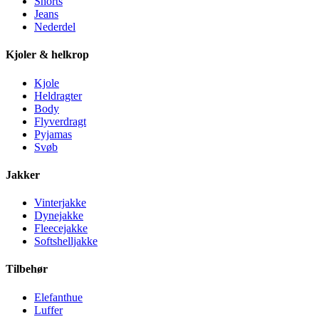
Shorts
Jeans
Nederdel
Kjoler & helkrop
Kjole
Heldragter
Body
Flyverdragt
Pyjamas
Svøb
Jakker
Vinterjakke
Dynejakke
Fleecejakke
Softshelljakke
Tilbehør
Elefanthue
Luffer