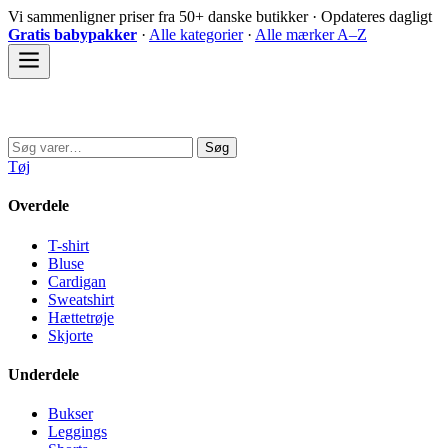
Spring
Vi sammenligner priser fra 50+ danske butikker · Opdateres dagligt
til
Gratis babypakker
·
Alle kategorier
·
Alle mærker A–Z
indhold
Sovedyret
Søg
Søg
efter:
Tøj
Overdele
T-shirt
Bluse
Cardigan
Sweatshirt
Hættetrøje
Skjorte
Underdele
Bukser
Leggings