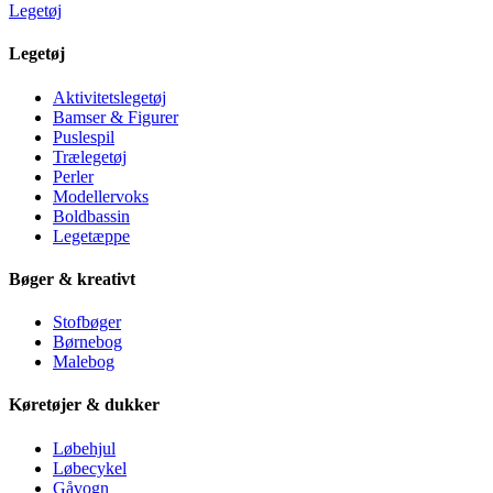
Legetøj
Legetøj
Aktivitetslegetøj
Bamser & Figurer
Puslespil
Trælegetøj
Perler
Modellervoks
Boldbassin
Legetæppe
Bøger & kreativt
Stofbøger
Børnebog
Malebog
Køretøjer & dukker
Løbehjul
Løbecykel
Gåvogn