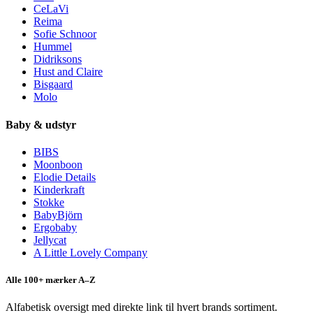
CeLaVi
Reima
Sofie Schnoor
Hummel
Didriksons
Hust and Claire
Bisgaard
Molo
Baby & udstyr
BIBS
Moonboon
Elodie Details
Kinderkraft
Stokke
BabyBjörn
Ergobaby
Jellycat
A Little Lovely Company
Alle 100+ mærker A–Z
Alfabetisk oversigt med direkte link til hvert brands sortiment.