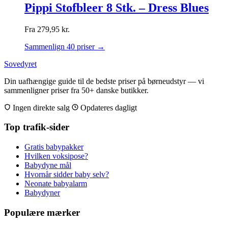
Pippi Stofbleer 8 Stk. – Dress Blues
Fra
279,95
kr.
Sammenlign 40 priser →
Sovedyret
Din uafhængige guide til de bedste priser på børneudstyr — vi
sammenligner priser fra 50+ danske butikker.
Ingen direkte salg
Opdateres dagligt
Top trafik-sider
Gratis babypakker
Hvilken voksipose?
Babydyne mål
Hvornår sidder baby selv?
Neonate babyalarm
Babydyner
Populære mærker