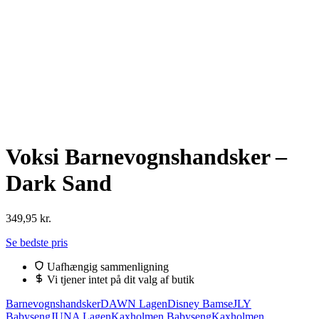
Voksi Barnevognshandsker –
Dark Sand
349,95
kr.
Se bedste pris
Uafhængig sammenligning
Vi tjener intet på dit valg af butik
Barnevognshandsker
DAWN Lagen
Disney Bamse
JLY
Babyseng
JUNA Lagen
Kaxholmen Babyseng
Kaxholmen