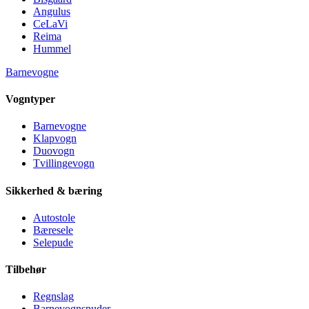
Angulus
CeLaVi
Reima
Hummel
Barnevogne
Vogntyper
Barnevogne
Klapvogn
Duovogn
Tvillingevogn
Sikkerhed & bæring
Autostole
Bæresele
Selepude
Tilbehør
Regnslag
Barnevognspuder