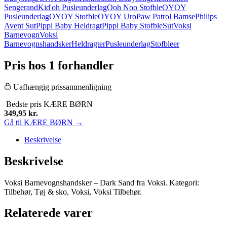
Sengerand
Kid'oh Pusleunderlag
Ooh Noo Stofble
OYOY
Pusleunderlag
OYOY Stofble
OYOY Uro
Paw Patrol Bamse
Philips
Avent Sut
Pippi Baby Heldragt
Pippi Baby Stofble
Sut
Voksi
Barnevogn
Voksi
Barnevognshandsker
Heldragter
Pusleunderlag
Stofbleer
Pris hos 1 forhandler
Uafhængig prissammenligning
Bedste pris
KÆRE BØRN
349,95
kr.
Gå til KÆRE BØRN →
Beskrivelse
Beskrivelse
Voksi Barnevognshandsker – Dark Sand fra Voksi. Kategori:
Tilbehør, Tøj & sko, Voksi, Voksi Tilbehør.
Relaterede varer