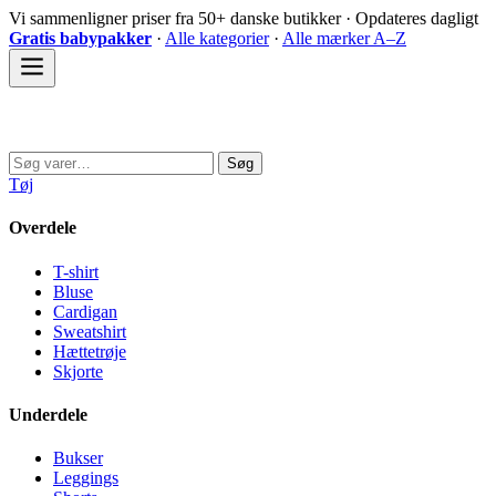
Spring
Vi sammenligner priser fra 50+ danske butikker · Opdateres dagligt
til
Gratis babypakker
·
Alle kategorier
·
Alle mærker A–Z
indhold
Sovedyret
Søg
Søg
efter:
Tøj
Overdele
T-shirt
Bluse
Cardigan
Sweatshirt
Hættetrøje
Skjorte
Underdele
Bukser
Leggings