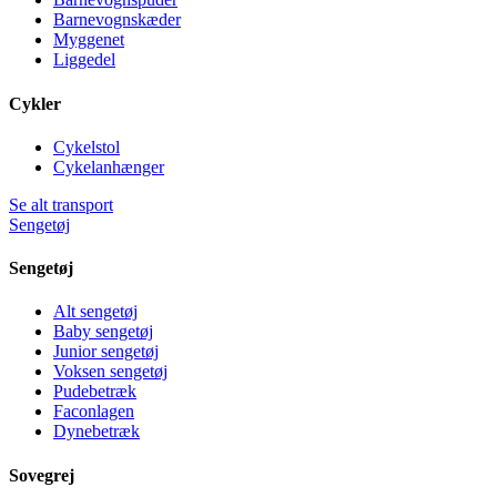
Barnevognskæder
Myggenet
Liggedel
Cykler
Cykelstol
Cykelanhænger
Se alt transport
Sengetøj
Sengetøj
Alt sengetøj
Baby sengetøj
Junior sengetøj
Voksen sengetøj
Pudebetræk
Faconlagen
Dynebetræk
Sovegrej