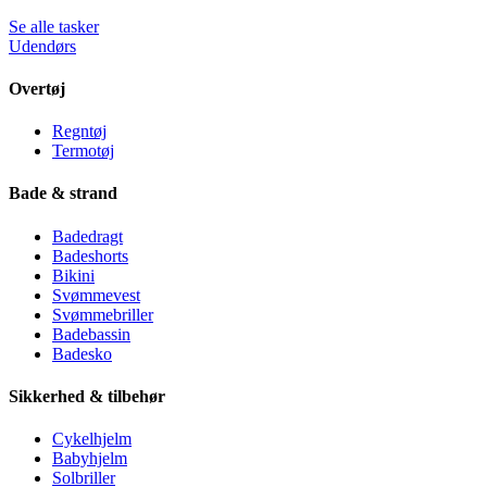
Se alle tasker
Udendørs
Overtøj
Regntøj
Termotøj
Bade & strand
Badedragt
Badeshorts
Bikini
Svømmevest
Svømmebriller
Badebassin
Badesko
Sikkerhed & tilbehør
Cykelhjelm
Babyhjelm
Solbriller