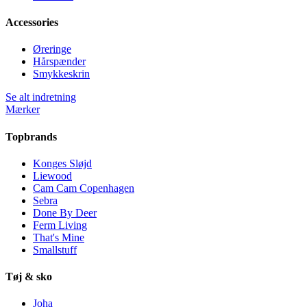
Accessories
Øreringe
Hårspænder
Smykkeskrin
Se alt indretning
Mærker
Topbrands
Konges Sløjd
Liewood
Cam Cam Copenhagen
Sebra
Done By Deer
Ferm Living
That's Mine
Smallstuff
Tøj & sko
Joha