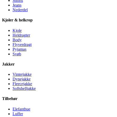
Shorts
Jeans
Nederdel
Kjoler & helkrop
Kjole
Heldragter
Body
Flyverdragt
Pyjamas
Svøb
Jakker
Vinterjakke
Dynejakke
Fleecejakke
Softshelljakke
Tilbehør
Elefanthue
Luffer