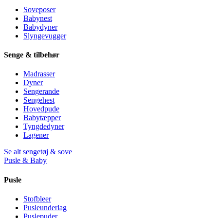
Soveposer
Babynest
Babydyner
Slyngevugger
Senge & tilbehør
Madrasser
Dyner
Sengerande
Sengehest
Hovedpude
Babytæpper
Tyngdedyner
Lagener
Se alt sengetøj & sove
Pusle & Baby
Pusle
Stofbleer
Pusleunderlag
Puslepuder