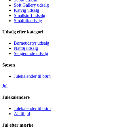
Soft Gallery udsalg
Katvig udsalg
Smallstuff udsalg
Småfolk udsalg
Udsalg efter kategori
Børneudstyr udsalg
Nattøj udsalg
Sengerande udsalg
Sæson
Julekalender til børn
Jul
Julekalendere
Julekalender til børn
Alt til jul
Jul efter mærke