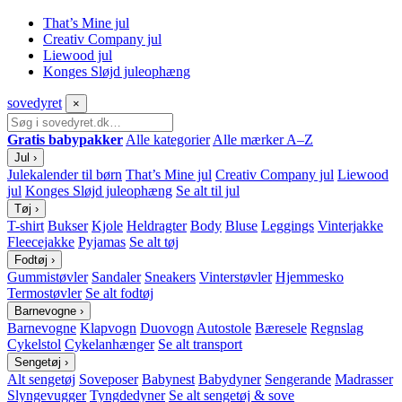
That’s Mine jul
Creativ Company jul
Liewood jul
Konges Sløjd juleophæng
sove
dyret
×
Gratis babypakker
Alle kategorier
Alle mærker A–Z
Jul
›
Julekalender til børn
That’s Mine jul
Creativ Company jul
Liewood
jul
Konges Sløjd juleophæng
Se alt til jul
Tøj
›
T-shirt
Bukser
Kjole
Heldragter
Body
Bluse
Leggings
Vinterjakke
Fleecejakke
Pyjamas
Se alt tøj
Fodtøj
›
Gummistøvler
Sandaler
Sneakers
Vinterstøvler
Hjemmesko
Termostøvler
Se alt fodtøj
Barnevogne
›
Barnevogne
Klapvogn
Duovogn
Autostole
Bæresele
Regnslag
Cykelstol
Cykelanhænger
Se alt transport
Sengetøj
›
Alt sengetøj
Soveposer
Babynest
Babydyner
Sengerande
Madrasser
Slyngevugger
Tyngdedyner
Se alt sengetøj & sove