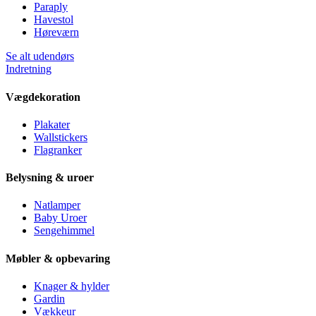
Paraply
Havestol
Høreværn
Se alt udendørs
Indretning
Vægdekoration
Plakater
Wallstickers
Flagranker
Belysning & uroer
Natlamper
Baby Uroer
Sengehimmel
Møbler & opbevaring
Knager & hylder
Gardin
Vækkeur