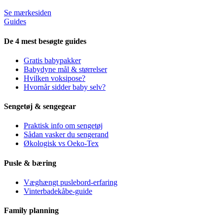
Se mærkesiden
Guides
De 4 mest besøgte guides
Gratis babypakker
Babydyne mål & størrelser
Hvilken voksipose?
Hvornår sidder baby selv?
Sengetøj & sengegear
Praktisk info om sengetøj
Sådan vasker du sengerand
Økologisk vs Oeko-Tex
Pusle & bæring
Væghængt puslebord-erfaring
Vinterbadekåbe-guide
Family planning