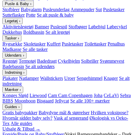
Pusle & Baby
›
Stofbleer
Babyalarm
Pusleunderlag
Ammepuder
Sut
Pusletasker
Sutteflasker
Potte
Se alt pusle & baby
Legetøj
›
Aktivitetslegetøj
Bamser
Puslespil
Stofbøger
Løbehjul
Løbecykel
Dukkehus
Boldbassin
Se alt legetøj
Tasker
›
Rygsække
Skoletasker
Kuffert
Pusletasker
Toilettasker
Penalhus
Madkasse
Se alle tasker
Udendørs
›
Regntøj
Termotøj
Badedragt
Cykelhjelm
Solbriller
Svømmevest
Badebassin
Se alt udendørs
Indretning
›
Plakater
Natlamper
Wallstickers
Uroer
Sengehimmel
Knager
Se alt
indretning
Mærker
›
Konges Sløjd
Liewood
Cam Cam Copenhagen
Joha
CeLaVi
Sebra
BIBS
Moonboon
Bisgaard
Jellycat
Se alle 100+ mærker
Guides
›
Gratis babypakker
Babydyne mål & størrelser
Hvilken voksipose?
Hvornår sidder baby selv?
Vask af sengerand
Økologisk vs Oeko-
Tex
Alle guides
Udsalg & Tilbud →
Forside
/
Pusle og Baby
/
Stofbleer
/
Voksi Barnevognshandsker – Dark