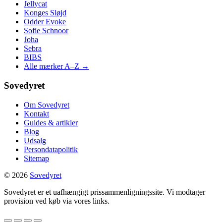
Jellycat
Konges Sløjd
Odder Evoke
Sofie Schnoor
Joha
Sebra
BIBS
Alle mærker A–Z →
Sovedyret
Om Sovedyret
Kontakt
Guides & artikler
Blog
Udsalg
Persondatapolitik
Sitemap
© 2026
Sovedyret
Sovedyret er et uafhængigt prissammenligningssite. Vi modtager
provision ved køb via vores links.