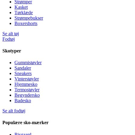
Strømper
Kasket
Tørklæde
Strømpebukser
Boxershorts
Se alt tøj
Fodtøj
Skotyper
Gummistøvler
Sandaler
Sneakers
Vinterstøvler
Hjemmesko
Termostøvler
Begyndersko
Badesko
Se alt fodtøj
Populære sko-mærker
Bisgaard