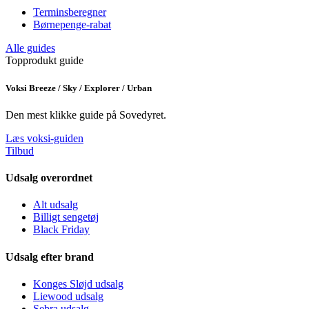
Terminsberegner
Børnepenge-rabat
Alle guides
Topprodukt guide
Voksi Breeze / Sky / Explorer / Urban
Den mest klikke guide på Sovedyret.
Læs voksi-guiden
Tilbud
Udsalg overordnet
Alt udsalg
Billigt sengetøj
Black Friday
Udsalg efter brand
Konges Sløjd udsalg
Liewood udsalg
Sebra udsalg