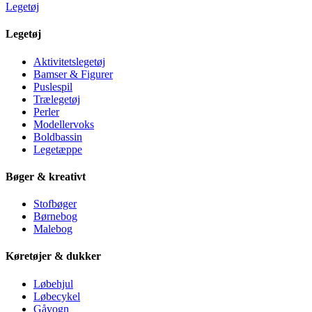
Legetøj
Legetøj
Aktivitetslegetøj
Bamser & Figurer
Puslespil
Trælegetøj
Perler
Modellervoks
Boldbassin
Legetæppe
Bøger & kreativt
Stofbøger
Børnebog
Malebog
Køretøjer & dukker
Løbehjul
Løbecykel
Gåvogn