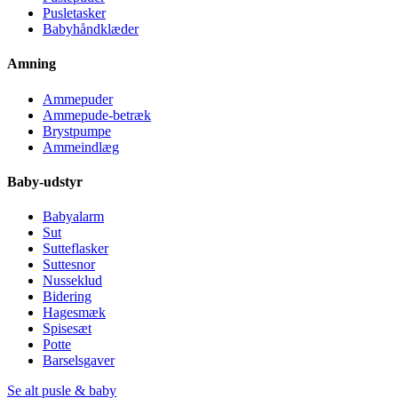
Pusletasker
Babyhåndklæder
Amning
Ammepuder
Ammepude-betræk
Brystpumpe
Ammeindlæg
Baby-udstyr
Babyalarm
Sut
Sutteflasker
Suttesnor
Nusseklud
Bidering
Hagesmæk
Spisesæt
Potte
Barselsgaver
Se alt pusle & baby