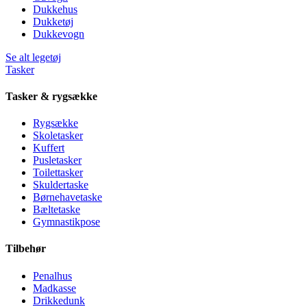
Dukkehus
Dukketøj
Dukkevogn
Se alt legetøj
Tasker
Tasker & rygsække
Rygsække
Skoletasker
Kuffert
Pusletasker
Toilettasker
Skuldertaske
Børnehavetaske
Bæltetaske
Gymnastikpose
Tilbehør
Penalhus
Madkasse
Drikkedunk