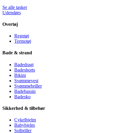
Se alle tasker
Udendørs
Overtøj
Regntøj
Termotøj
Bade & strand
Badedragt
Badeshorts
Bikini
Svømmevest
Svømmebriller
Badebassin
Badesko
Sikkerhed & tilbehør
Cykelhjelm
Babyhjelm
Solbriller