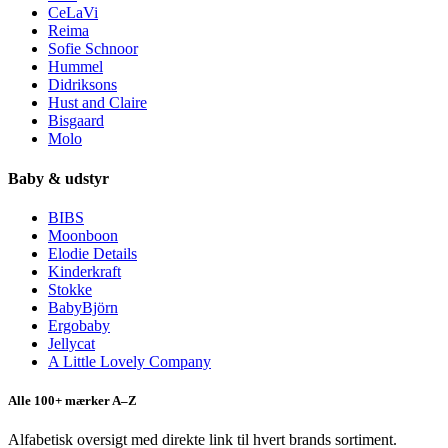
CeLaVi
Reima
Sofie Schnoor
Hummel
Didriksons
Hust and Claire
Bisgaard
Molo
Baby & udstyr
BIBS
Moonboon
Elodie Details
Kinderkraft
Stokke
BabyBjörn
Ergobaby
Jellycat
A Little Lovely Company
Alle 100+ mærker A–Z
Alfabetisk oversigt med direkte link til hvert brands sortiment.