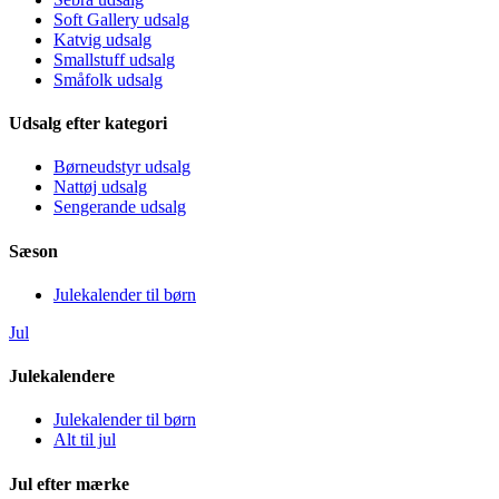
Soft Gallery udsalg
Katvig udsalg
Smallstuff udsalg
Småfolk udsalg
Udsalg efter kategori
Børneudstyr udsalg
Nattøj udsalg
Sengerande udsalg
Sæson
Julekalender til børn
Jul
Julekalendere
Julekalender til børn
Alt til jul
Jul efter mærke