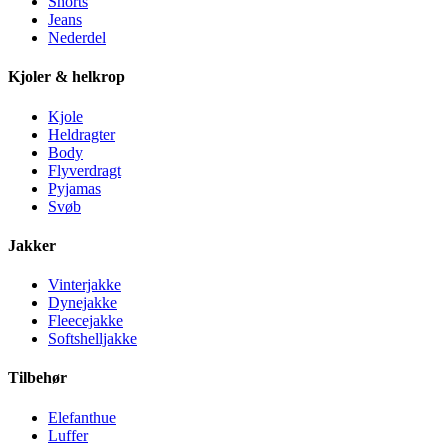
Shorts
Jeans
Nederdel
Kjoler & helkrop
Kjole
Heldragter
Body
Flyverdragt
Pyjamas
Svøb
Jakker
Vinterjakke
Dynejakke
Fleecejakke
Softshelljakke
Tilbehør
Elefanthue
Luffer