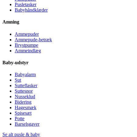
Pusletasker
Babyhåndklæder
Amning
Ammepuder
Ammepude-betræk
Brystpumpe
Ammeindlæg
Baby-udstyr
Babyalarm
Sut
Sutteflasker
Suttesnor
Nusseklud
Bidering
Hagesmæk
Spisesæt
Potte
Barselsgaver
Se alt pusle & baby