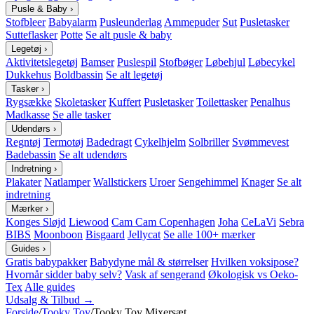
Pusle & Baby
›
Stofbleer
Babyalarm
Pusleunderlag
Ammepuder
Sut
Pusletasker
Sutteflasker
Potte
Se alt pusle & baby
Legetøj
›
Aktivitetslegetøj
Bamser
Puslespil
Stofbøger
Løbehjul
Løbecykel
Dukkehus
Boldbassin
Se alt legetøj
Tasker
›
Rygsække
Skoletasker
Kuffert
Pusletasker
Toilettasker
Penalhus
Madkasse
Se alle tasker
Udendørs
›
Regntøj
Termotøj
Badedragt
Cykelhjelm
Solbriller
Svømmevest
Badebassin
Se alt udendørs
Indretning
›
Plakater
Natlamper
Wallstickers
Uroer
Sengehimmel
Knager
Se alt
indretning
Mærker
›
Konges Sløjd
Liewood
Cam Cam Copenhagen
Joha
CeLaVi
Sebra
BIBS
Moonboon
Bisgaard
Jellycat
Se alle 100+ mærker
Guides
›
Gratis babypakker
Babydyne mål & størrelser
Hvilken voksipose?
Hvornår sidder baby selv?
Vask af sengerand
Økologisk vs Oeko-
Tex
Alle guides
Udsalg & Tilbud →
Forside
/
Tooky Toy
/
Tooky Toy Mixersæt