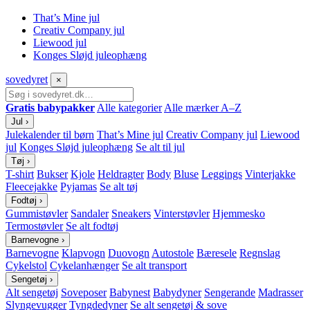
That’s Mine jul
Creativ Company jul
Liewood jul
Konges Sløjd juleophæng
sove
dyret
×
Gratis babypakker
Alle kategorier
Alle mærker A–Z
Jul
›
Julekalender til børn
That’s Mine jul
Creativ Company jul
Liewood
jul
Konges Sløjd juleophæng
Se alt til jul
Tøj
›
T-shirt
Bukser
Kjole
Heldragter
Body
Bluse
Leggings
Vinterjakke
Fleecejakke
Pyjamas
Se alt tøj
Fodtøj
›
Gummistøvler
Sandaler
Sneakers
Vinterstøvler
Hjemmesko
Termostøvler
Se alt fodtøj
Barnevogne
›
Barnevogne
Klapvogn
Duovogn
Autostole
Bæresele
Regnslag
Cykelstol
Cykelanhænger
Se alt transport
Sengetøj
›
Alt sengetøj
Soveposer
Babynest
Babydyner
Sengerande
Madrasser
Slyngevugger
Tyngdedyner
Se alt sengetøj & sove