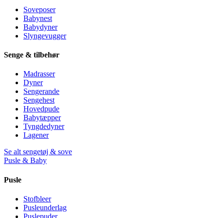
Soveposer
Babynest
Babydyner
Slyngevugger
Senge & tilbehør
Madrasser
Dyner
Sengerande
Sengehest
Hovedpude
Babytæpper
Tyngdedyner
Lagener
Se alt sengetøj & sove
Pusle & Baby
Pusle
Stofbleer
Pusleunderlag
Puslepuder