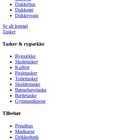
Dukkehus
Dukketøj
Dukkevogn
Se alt legetøj
Tasker
Tasker & rygsække
Rygsække
Skoletasker
Kuffert
Pusletasker
Toilettasker
Skuldertaske
Børnehavetaske
Bæltetaske
Gymnastikpose
Tilbehør
Penalhus
Madkasse
Drikkedunk