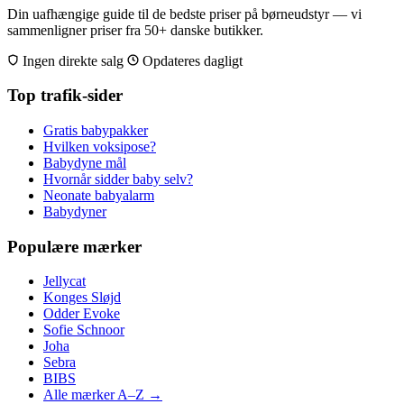
Din uafhængige guide til de bedste priser på børneudstyr — vi
sammenligner priser fra 50+ danske butikker.
Ingen direkte salg
Opdateres dagligt
Top trafik-sider
Gratis babypakker
Hvilken voksipose?
Babydyne mål
Hvornår sidder baby selv?
Neonate babyalarm
Babydyner
Populære mærker
Jellycat
Konges Sløjd
Odder Evoke
Sofie Schnoor
Joha
Sebra
BIBS
Alle mærker A–Z →