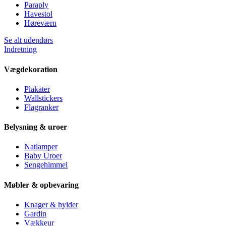
Paraply
Havestol
Høreværn
Se alt udendørs
Indretning
Vægdekoration
Plakater
Wallstickers
Flagranker
Belysning & uroer
Natlamper
Baby Uroer
Sengehimmel
Møbler & opbevaring
Knager & hylder
Gardin
Vækkeur