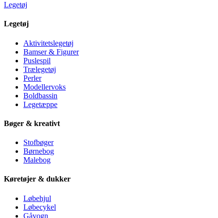
Legetøj
Legetøj
Aktivitetslegetøj
Bamser & Figurer
Puslespil
Trælegetøj
Perler
Modellervoks
Boldbassin
Legetæppe
Bøger & kreativt
Stofbøger
Børnebog
Malebog
Køretøjer & dukker
Løbehjul
Løbecykel
Gåvogn