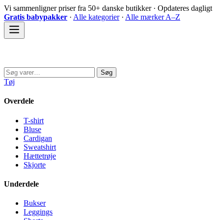
Spring
Vi sammenligner priser fra 50+ danske butikker · Opdateres dagligt
til
Gratis babypakker
·
Alle kategorier
·
Alle mærker A–Z
indhold
Sovedyret
Søg
Søg
efter:
Tøj
Overdele
T-shirt
Bluse
Cardigan
Sweatshirt
Hættetrøje
Skjorte
Underdele
Bukser
Leggings