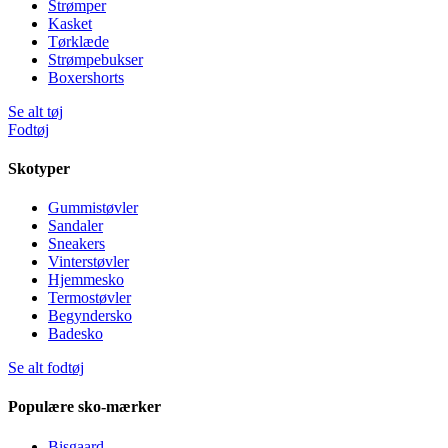
Strømper
Kasket
Tørklæde
Strømpebukser
Boxershorts
Se alt tøj
Fodtøj
Skotyper
Gummistøvler
Sandaler
Sneakers
Vinterstøvler
Hjemmesko
Termostøvler
Begyndersko
Badesko
Se alt fodtøj
Populære sko-mærker
Bisgaard