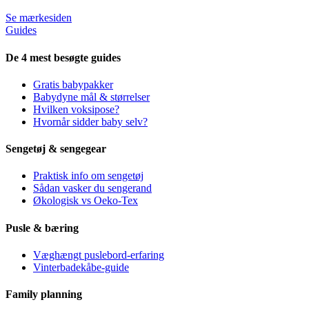
Se mærkesiden
Guides
De 4 mest besøgte guides
Gratis babypakker
Babydyne mål & størrelser
Hvilken voksipose?
Hvornår sidder baby selv?
Sengetøj & sengegear
Praktisk info om sengetøj
Sådan vasker du sengerand
Økologisk vs Oeko-Tex
Pusle & bæring
Væghængt puslebord-erfaring
Vinterbadekåbe-guide
Family planning