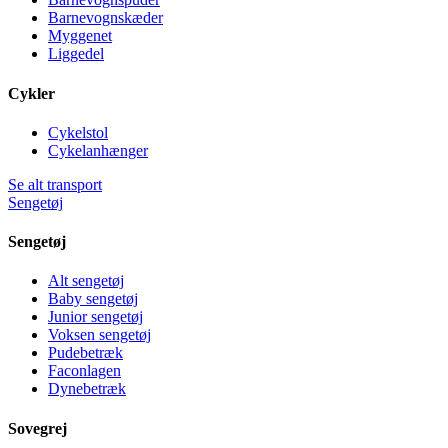
Barnevognskæder
Myggenet
Liggedel
Cykler
Cykelstol
Cykelanhænger
Se alt transport
Sengetøj
Sengetøj
Alt sengetøj
Baby sengetøj
Junior sengetøj
Voksen sengetøj
Pudebetræk
Faconlagen
Dynebetræk
Sovegrej