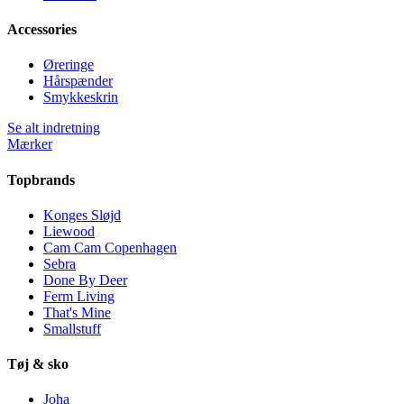
Accessories
Øreringe
Hårspænder
Smykkeskrin
Se alt indretning
Mærker
Topbrands
Konges Sløjd
Liewood
Cam Cam Copenhagen
Sebra
Done By Deer
Ferm Living
That's Mine
Smallstuff
Tøj & sko
Joha