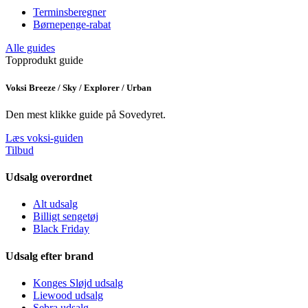
Terminsberegner
Børnepenge-rabat
Alle guides
Topprodukt guide
Voksi Breeze / Sky / Explorer / Urban
Den mest klikke guide på Sovedyret.
Læs voksi-guiden
Tilbud
Udsalg overordnet
Alt udsalg
Billigt sengetøj
Black Friday
Udsalg efter brand
Konges Sløjd udsalg
Liewood udsalg
Sebra udsalg