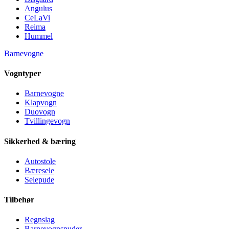
Angulus
CeLaVi
Reima
Hummel
Barnevogne
Vogntyper
Barnevogne
Klapvogn
Duovogn
Tvillingevogn
Sikkerhed & bæring
Autostole
Bæresele
Selepude
Tilbehør
Regnslag
Barnevognspuder