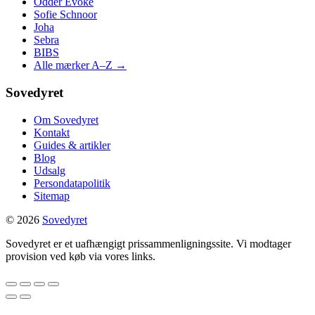
Odder Evoke
Sofie Schnoor
Joha
Sebra
BIBS
Alle mærker A–Z →
Sovedyret
Om Sovedyret
Kontakt
Guides & artikler
Blog
Udsalg
Persondatapolitik
Sitemap
© 2026
Sovedyret
Sovedyret er et uafhængigt prissammenligningssite. Vi modtager
provision ved køb via vores links.