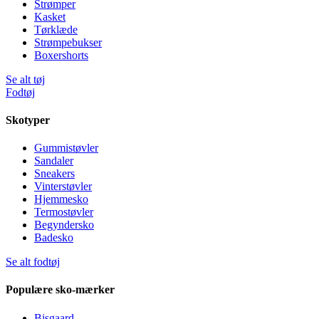
Strømper
Kasket
Tørklæde
Strømpebukser
Boxershorts
Se alt tøj
Fodtøj
Skotyper
Gummistøvler
Sandaler
Sneakers
Vinterstøvler
Hjemmesko
Termostøvler
Begyndersko
Badesko
Se alt fodtøj
Populære sko-mærker
Bisgaard