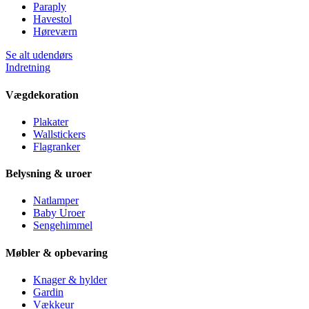
Paraply
Havestol
Høreværn
Se alt udendørs
Indretning
Vægdekoration
Plakater
Wallstickers
Flagranker
Belysning & uroer
Natlamper
Baby Uroer
Sengehimmel
Møbler & opbevaring
Knager & hylder
Gardin
Vækkeur