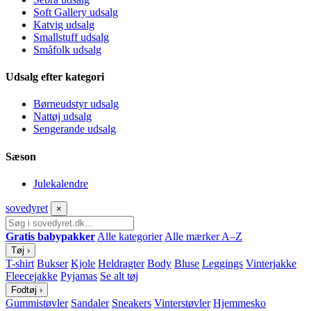
Soft Gallery udsalg
Katvig udsalg
Smallstuff udsalg
Småfolk udsalg
Udsalg efter kategori
Børneudstyr udsalg
Nattøj udsalg
Sengerande udsalg
Sæson
Julekalendre
sove
dyret
×
Gratis babypakker
Alle kategorier
Alle mærker A–Z
Tøj
›
T-shirt
Bukser
Kjole
Heldragter
Body
Bluse
Leggings
Vinterjakke
Fleecejakke
Pyjamas
Se alt tøj
Fodtøj
›
Gummistøvler
Sandaler
Sneakers
Vinterstøvler
Hjemmesko