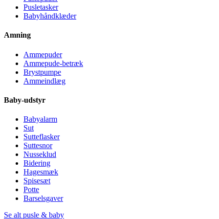
Pusletasker
Babyhåndklæder
Amning
Ammepuder
Ammepude-betræk
Brystpumpe
Ammeindlæg
Baby-udstyr
Babyalarm
Sut
Sutteflasker
Suttesnor
Nusseklud
Bidering
Hagesmæk
Spisesæt
Potte
Barselsgaver
Se alt pusle & baby