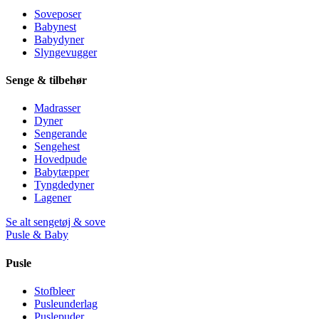
Soveposer
Babynest
Babydyner
Slyngevugger
Senge & tilbehør
Madrasser
Dyner
Sengerande
Sengehest
Hovedpude
Babytæpper
Tyngdedyner
Lagener
Se alt sengetøj & sove
Pusle & Baby
Pusle
Stofbleer
Pusleunderlag
Puslepuder