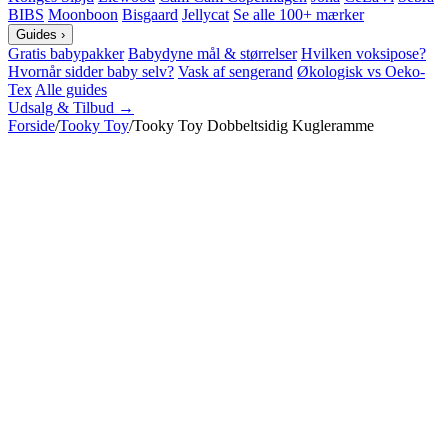
BIBS
Moonboon
Bisgaard
Jellycat
Se alle 100+ mærker
Guides
›
Gratis babypakker
Babydyne mål & størrelser
Hvilken voksipose?
Hvornår sidder baby selv?
Vask af sengerand
Økologisk vs Oeko-
Tex
Alle guides
Udsalg & Tilbud →
Forside
/
Tooky Toy
/
Tooky Toy Dobbeltsidig Kugleramme