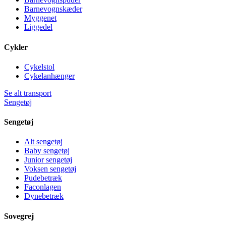
Barnevognskæder
Myggenet
Liggedel
Cykler
Cykelstol
Cykelanhænger
Se alt transport
Sengetøj
Sengetøj
Alt sengetøj
Baby sengetøj
Junior sengetøj
Voksen sengetøj
Pudebetræk
Faconlagen
Dynebetræk
Sovegrej