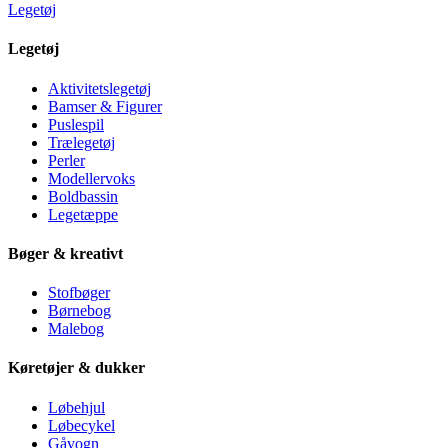
Legetøj
Legetøj
Aktivitetslegetøj
Bamser & Figurer
Puslespil
Trælegetøj
Perler
Modellervoks
Boldbassin
Legetæppe
Bøger & kreativt
Stofbøger
Børnebog
Malebog
Køretøjer & dukker
Løbehjul
Løbecykel
Gåvogn