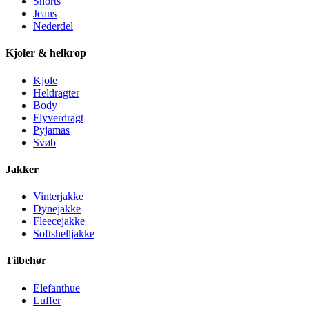
Shorts
Jeans
Nederdel
Kjoler & helkrop
Kjole
Heldragter
Body
Flyverdragt
Pyjamas
Svøb
Jakker
Vinterjakke
Dynejakke
Fleecejakke
Softshelljakke
Tilbehør
Elefanthue
Luffer