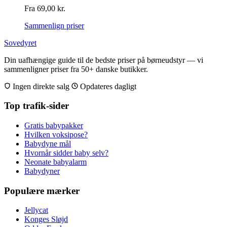
Fra
69,00
kr.
Sammenlign priser
Sovedyret
Din uafhængige guide til de bedste priser på børneudstyr — vi
sammenligner priser fra 50+ danske butikker.
Ingen direkte salg
Opdateres dagligt
Top trafik-sider
Gratis babypakker
Hvilken voksipose?
Babydyne mål
Hvornår sidder baby selv?
Neonate babyalarm
Babydyner
Populære mærker
Jellycat
Konges Sløjd