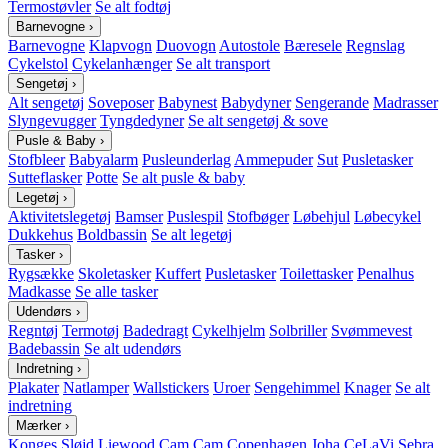
Termostøvler
Se alt fodtøj
Barnevogne
›
Barnevogne
Klapvogn
Duovogn
Autostole
Bæresele
Regnslag
Cykelstol
Cykelanhænger
Se alt transport
Sengetøj
›
Alt sengetøj
Soveposer
Babynest
Babydyner
Sengerande
Madrasser
Slyngevugger
Tyngdedyner
Se alt sengetøj & sove
Pusle & Baby
›
Stofbleer
Babyalarm
Pusleunderlag
Ammepuder
Sut
Pusletasker
Sutteflasker
Potte
Se alt pusle & baby
Legetøj
›
Aktivitetslegetøj
Bamser
Puslespil
Stofbøger
Løbehjul
Løbecykel
Dukkehus
Boldbassin
Se alt legetøj
Tasker
›
Rygsække
Skoletasker
Kuffert
Pusletasker
Toilettasker
Penalhus
Madkasse
Se alle tasker
Udendørs
›
Regntøj
Termotøj
Badedragt
Cykelhjelm
Solbriller
Svømmevest
Badebassin
Se alt udendørs
Indretning
›
Plakater
Natlamper
Wallstickers
Uroer
Sengehimmel
Knager
Se alt
indretning
Mærker
›
Konges Sløjd
Liewood
Cam Cam Copenhagen
Joha
CeLaVi
Sebra