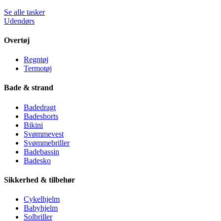
Se alle tasker
Udendørs
Overtøj
Regntøj
Termotøj
Bade & strand
Badedragt
Badeshorts
Bikini
Svømmevest
Svømmebriller
Badebassin
Badesko
Sikkerhed & tilbehør
Cykelhjelm
Babyhjelm
Solbriller