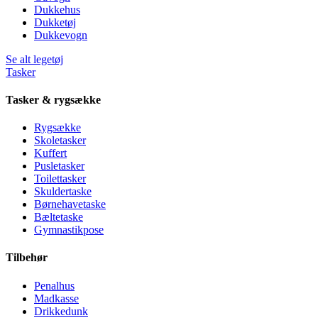
Dukkehus
Dukketøj
Dukkevogn
Se alt legetøj
Tasker
Tasker & rygsække
Rygsække
Skoletasker
Kuffert
Pusletasker
Toilettasker
Skuldertaske
Børnehavetaske
Bæltetaske
Gymnastikpose
Tilbehør
Penalhus
Madkasse
Drikkedunk