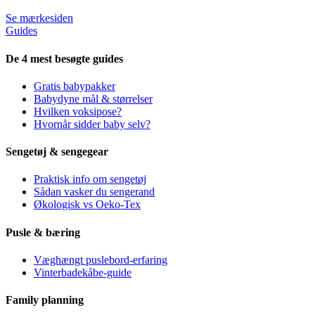
Se mærkesiden
Guides
De 4 mest besøgte guides
Gratis babypakker
Babydyne mål & størrelser
Hvilken voksipose?
Hvornår sidder baby selv?
Sengetøj & sengegear
Praktisk info om sengetøj
Sådan vasker du sengerand
Økologisk vs Oeko-Tex
Pusle & bæring
Væghængt puslebord-erfaring
Vinterbadekåbe-guide
Family planning