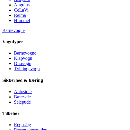
Angulus
CeLaVi
Reima
Hummel
Barnevogne
Vogntyper
Barnevogne
Klapvogn
Duovogn
Tvillingevogn
Sikkerhed & bæring
Autostole
Bæresele
Selepude
Tilbehør
Regnslag
Barnevognspuder