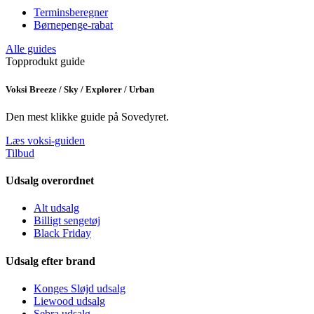
Terminsberegner
Børnepenge-rabat
Alle guides
Topprodukt guide
Voksi Breeze / Sky / Explorer / Urban
Den mest klikke guide på Sovedyret.
Læs voksi-guiden
Tilbud
Udsalg overordnet
Alt udsalg
Billigt sengetøj
Black Friday
Udsalg efter brand
Konges Sløjd udsalg
Liewood udsalg
Sebra udsalg