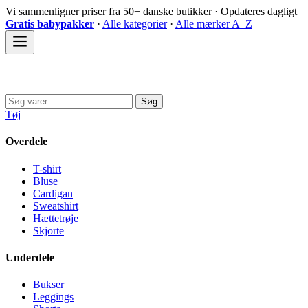
Spring
Vi sammenligner priser fra 50+ danske butikker · Opdateres dagligt
til
Gratis babypakker
·
Alle kategorier
·
Alle mærker A–Z
indhold
Sovedyret
Søg
Søg
efter:
Tøj
Overdele
T-shirt
Bluse
Cardigan
Sweatshirt
Hættetrøje
Skjorte
Underdele
Bukser
Leggings