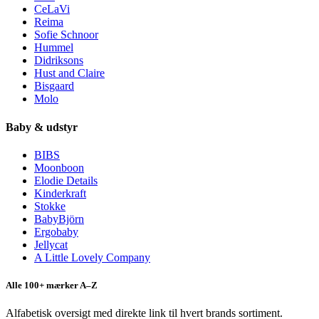
CeLaVi
Reima
Sofie Schnoor
Hummel
Didriksons
Hust and Claire
Bisgaard
Molo
Baby & udstyr
BIBS
Moonboon
Elodie Details
Kinderkraft
Stokke
BabyBjörn
Ergobaby
Jellycat
A Little Lovely Company
Alle 100+ mærker A–Z
Alfabetisk oversigt med direkte link til hvert brands sortiment.