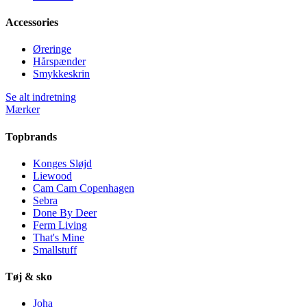
Accessories
Øreringe
Hårspænder
Smykkeskrin
Se alt indretning
Mærker
Topbrands
Konges Sløjd
Liewood
Cam Cam Copenhagen
Sebra
Done By Deer
Ferm Living
That's Mine
Smallstuff
Tøj & sko
Joha