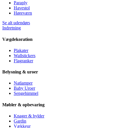
Paraply
Havestol
Høreværn
Se alt udendørs
Indretning
Vægdekoration
Plakater
Wallstickers
Flagranker
Belysning & uroer
Natlamper
Baby Uroer
Sengehimmel
Møbler & opbevaring
Knager & hylder
Gardin
Vækkeur