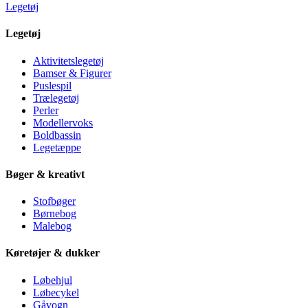
Legetøj
Legetøj
Aktivitetslegetøj
Bamser & Figurer
Puslespil
Trælegetøj
Perler
Modellervoks
Boldbassin
Legetæppe
Bøger & kreativt
Stofbøger
Børnebog
Malebog
Køretøjer & dukker
Løbehjul
Løbecykel
Gåvogn