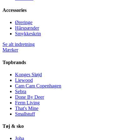
Accessories
Øreringe
Hårspænder
Smykkeskrin
Se alt indretning
Mærker
Topbrands
Konges Sløjd
Liewood
Cam Cam Copenhagen
Sebra
Done By Deer
Ferm Living
That's Mine
Smallstuff
Tøj & sko
Joha