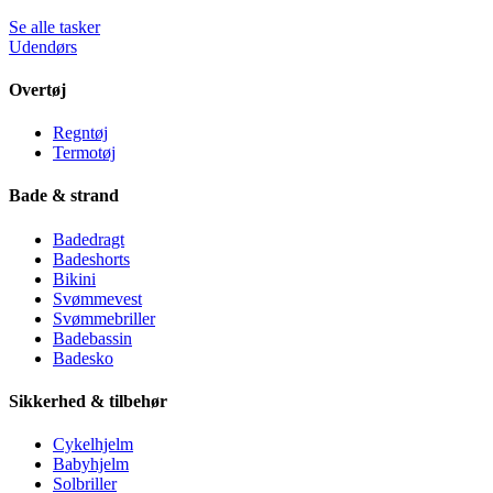
Se alle tasker
Udendørs
Overtøj
Regntøj
Termotøj
Bade & strand
Badedragt
Badeshorts
Bikini
Svømmevest
Svømmebriller
Badebassin
Badesko
Sikkerhed & tilbehør
Cykelhjelm
Babyhjelm
Solbriller