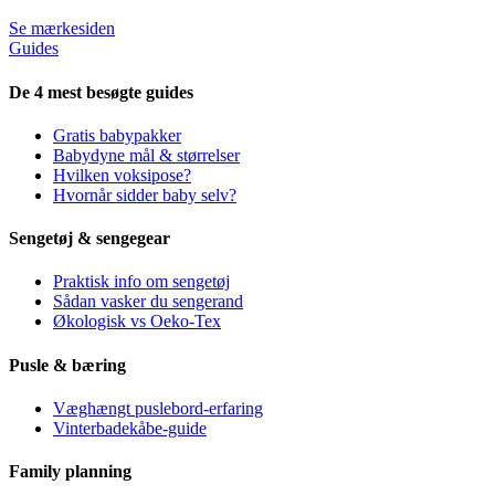
Se mærkesiden
Guides
De 4 mest besøgte guides
Gratis babypakker
Babydyne mål & størrelser
Hvilken voksipose?
Hvornår sidder baby selv?
Sengetøj & sengegear
Praktisk info om sengetøj
Sådan vasker du sengerand
Økologisk vs Oeko-Tex
Pusle & bæring
Væghængt puslebord-erfaring
Vinterbadekåbe-guide
Family planning