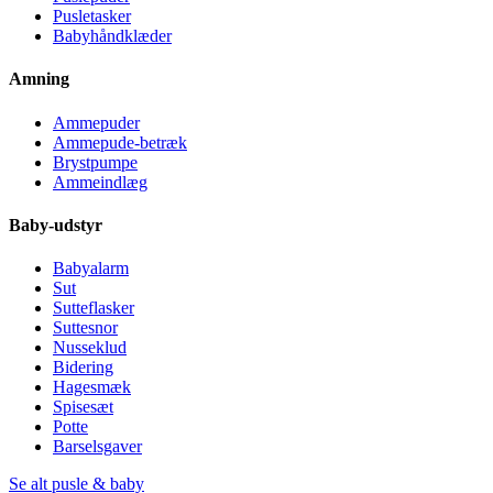
Pusletasker
Babyhåndklæder
Amning
Ammepuder
Ammepude-betræk
Brystpumpe
Ammeindlæg
Baby-udstyr
Babyalarm
Sut
Sutteflasker
Suttesnor
Nusseklud
Bidering
Hagesmæk
Spisesæt
Potte
Barselsgaver
Se alt pusle & baby