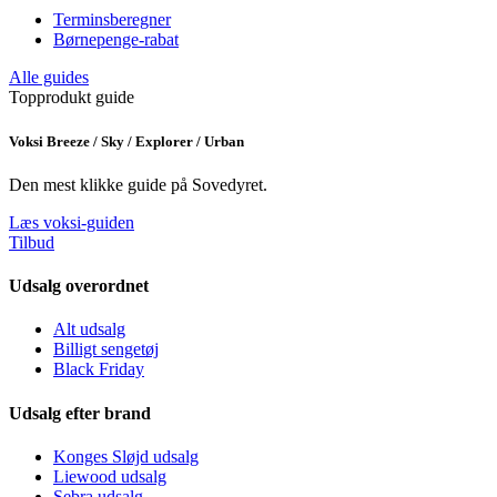
Terminsberegner
Børnepenge-rabat
Alle guides
Topprodukt guide
Voksi Breeze / Sky / Explorer / Urban
Den mest klikke guide på Sovedyret.
Læs voksi-guiden
Tilbud
Udsalg overordnet
Alt udsalg
Billigt sengetøj
Black Friday
Udsalg efter brand
Konges Sløjd udsalg
Liewood udsalg
Sebra udsalg