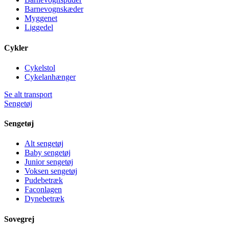
Barnevognskæder
Myggenet
Liggedel
Cykler
Cykelstol
Cykelanhænger
Se alt transport
Sengetøj
Sengetøj
Alt sengetøj
Baby sengetøj
Junior sengetøj
Voksen sengetøj
Pudebetræk
Faconlagen
Dynebetræk
Sovegrej