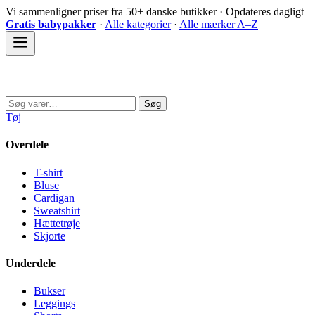
Spring
Vi sammenligner priser fra 50+ danske butikker · Opdateres dagligt
til
Gratis babypakker
·
Alle kategorier
·
Alle mærker A–Z
indhold
Sovedyret
Søg
Søg
efter:
Tøj
Overdele
T-shirt
Bluse
Cardigan
Sweatshirt
Hættetrøje
Skjorte
Underdele
Bukser
Leggings