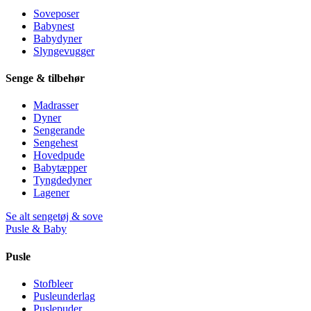
Soveposer
Babynest
Babydyner
Slyngevugger
Senge & tilbehør
Madrasser
Dyner
Sengerande
Sengehest
Hovedpude
Babytæpper
Tyngdedyner
Lagener
Se alt sengetøj & sove
Pusle & Baby
Pusle
Stofbleer
Pusleunderlag
Puslepuder