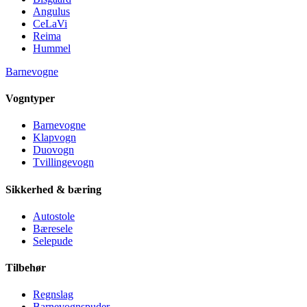
Angulus
CeLaVi
Reima
Hummel
Barnevogne
Vogntyper
Barnevogne
Klapvogn
Duovogn
Tvillingevogn
Sikkerhed & bæring
Autostole
Bæresele
Selepude
Tilbehør
Regnslag
Barnevognspuder