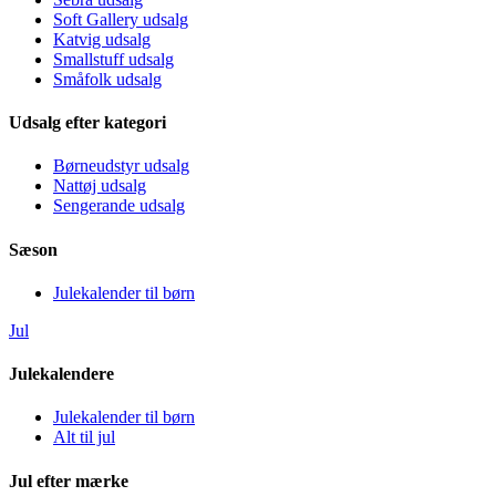
Soft Gallery udsalg
Katvig udsalg
Smallstuff udsalg
Småfolk udsalg
Udsalg efter kategori
Børneudstyr udsalg
Nattøj udsalg
Sengerande udsalg
Sæson
Julekalender til børn
Jul
Julekalendere
Julekalender til børn
Alt til jul
Jul efter mærke