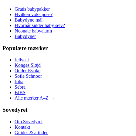
Gratis babypakker
Hvilken voksipose?
Babydyne mål
Hvornår sidder baby selv?
Neonate babyalarm
Babydyner
Populære mærker
Jellycat
Konges Sløjd
Odder Evoke
Sofie Schnoor
Joha
Sebra
BIBS
Alle mærker A–Z →
Sovedyret
Om Sovedyret
Kontakt
Guides & artikler