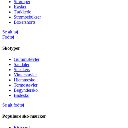
Strømper
Kasket
Tørklæde
Strømpebukser
Boxershorts
Se alt tøj
Fodtøj
Skotyper
Gummistøvler
Sandaler
Sneakers
Vinterstøvler
Hjemmesko
Termostøvler
Begyndersko
Badesko
Se alt fodtøj
Populære sko-mærker
Bisgaard