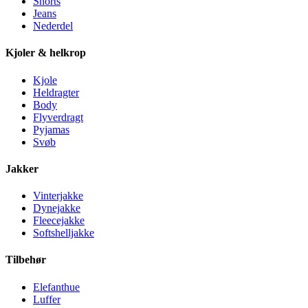
Shorts
Jeans
Nederdel
Kjoler & helkrop
Kjole
Heldragter
Body
Flyverdragt
Pyjamas
Svøb
Jakker
Vinterjakke
Dynejakke
Fleecejakke
Softshelljakke
Tilbehør
Elefanthue
Luffer