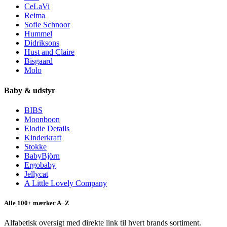
CeLaVi
Reima
Sofie Schnoor
Hummel
Didriksons
Hust and Claire
Bisgaard
Molo
Baby & udstyr
BIBS
Moonboon
Elodie Details
Kinderkraft
Stokke
BabyBjörn
Ergobaby
Jellycat
A Little Lovely Company
Alle 100+ mærker A–Z
Alfabetisk oversigt med direkte link til hvert brands sortiment.