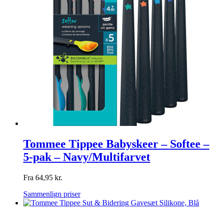
Tommee Tippee Babyskeer – Softee –
5-pak – Navy/Multifarvet
Fra
64,95
kr.
Sammenlign priser