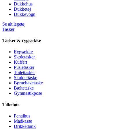
Dukkehus
Dukketøj
Dukkevogn
Se alt legetøj
Tasker
Tasker & rygsække
Rygsække
Skoletasker
Kuffert
Pusletasker
Toilettasker
Skuldertaske
Børnehavetaske
Bæltetaske
Gymnastikpose
Tilbehør
Penalhus
Madkasse
Drikkedunk