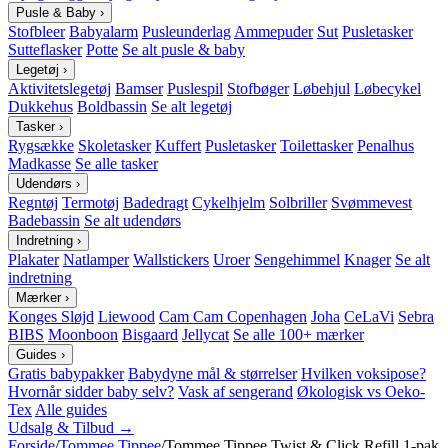
Pusle & Baby
›
Stofbleer
Babyalarm
Pusleunderlag
Ammepuder
Sut
Pusletasker
Sutteflasker
Potte
Se alt pusle & baby
Legetøj
›
Aktivitetslegetøj
Bamser
Puslespil
Stofbøger
Løbehjul
Løbecykel
Dukkehus
Boldbassin
Se alt legetøj
Tasker
›
Rygsække
Skoletasker
Kuffert
Pusletasker
Toilettasker
Penalhus
Madkasse
Se alle tasker
Udendørs
›
Regntøj
Termotøj
Badedragt
Cykelhjelm
Solbriller
Svømmevest
Badebassin
Se alt udendørs
Indretning
›
Plakater
Natlamper
Wallstickers
Uroer
Sengehimmel
Knager
Se alt
indretning
Mærker
›
Konges Sløjd
Liewood
Cam Cam Copenhagen
Joha
CeLaVi
Sebra
BIBS
Moonboon
Bisgaard
Jellycat
Se alle 100+ mærker
Guides
›
Gratis babypakker
Babydyne mål & størrelser
Hvilken voksipose?
Hvornår sidder baby selv?
Vask af sengerand
Økologisk vs Oeko-
Tex
Alle guides
Udsalg & Tilbud →
Forside
/
Tommee Tippee
/
Tommee Tippee Twist & Click Refill 1-pak