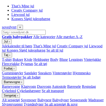
That’s Mine jul
Creativ Company jul
Liewood jul
Konges Sløjd juleophæng
sove
dyret
×
Gratis babypakker
Alle kategorier
Alle mærker A–Z
Jul
›
Julekalender til børn
That’s Mine jul
Creativ Company jul
Liewood
jul
Konges Sløjd juleophæng
Se alt til jul
Tøj
›
T-shirt
Bukser
Kjole
Heldragter
Body
Bluse
Leggings
Vinterjakke
Fleecejakke
Pyjamas
Se alt tøj
Fodtøj
›
Gummistøvler
Sandaler
Sneakers
Vinterstøvler
Hjemmesko
Termostøvler
Se alt fodtøj
Barnevogne
›
Barnevogne
Klapvogn
Duovogn
Autostole
Bæresele
Regnslag
Cykelstol
Cykelanhænger
Se alt transport
Sengetøj
›
Alt sengetøj
Soveposer
Babynest
Babydyner
Sengerande
Madrasser
Slyngevugger
Tyngdedyner
Se alt sengetøj & sove