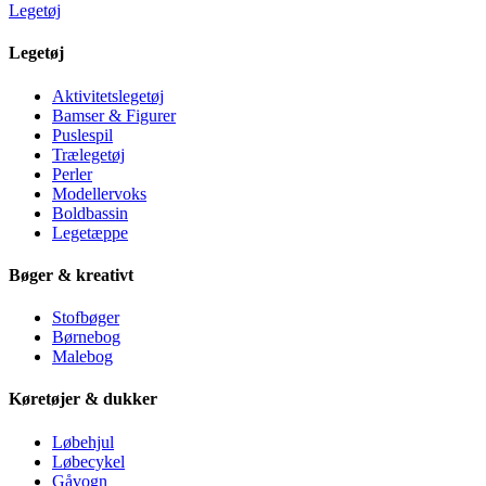
Legetøj
Legetøj
Aktivitetslegetøj
Bamser & Figurer
Puslespil
Trælegetøj
Perler
Modellervoks
Boldbassin
Legetæppe
Bøger & kreativt
Stofbøger
Børnebog
Malebog
Køretøjer & dukker
Løbehjul
Løbecykel
Gåvogn