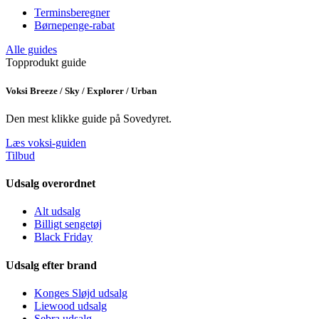
Terminsberegner
Børnepenge-rabat
Alle guides
Topprodukt guide
Voksi Breeze / Sky / Explorer / Urban
Den mest klikke guide på Sovedyret.
Læs voksi-guiden
Tilbud
Udsalg overordnet
Alt udsalg
Billigt sengetøj
Black Friday
Udsalg efter brand
Konges Sløjd udsalg
Liewood udsalg
Sebra udsalg