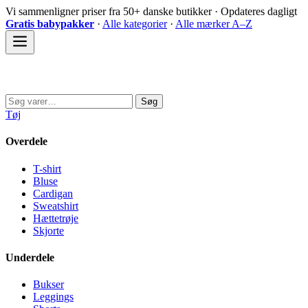
Spring
Vi sammenligner priser fra 50+ danske butikker · Opdateres dagligt
til
Gratis babypakker
·
Alle kategorier
·
Alle mærker A–Z
indhold
Sovedyret
Søg
Søg
efter:
Tøj
Overdele
T-shirt
Bluse
Cardigan
Sweatshirt
Hættetrøje
Skjorte
Underdele
Bukser
Leggings