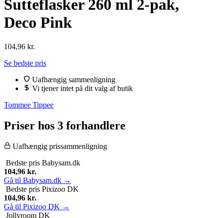
Sutteflasker 260 ml 2-pak,
Deco Pink
104,96
kr.
Se bedste pris
Uafhængig sammenligning
Vi tjener intet på dit valg af butik
Tommee Tippee
Priser hos 3 forhandlere
Uafhængig prissammenligning
Bedste pris
Babysam.dk
104,96
kr.
Gå til Babysam.dk →
Bedste pris
Pixizoo DK
104,96
kr.
Gå til Pixizoo DK →
Jollyroom DK