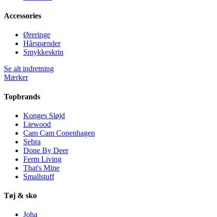
Accessories
Øreringe
Hårspænder
Smykkeskrin
Se alt indretning
Mærker
Topbrands
Konges Sløjd
Liewood
Cam Cam Copenhagen
Sebra
Done By Deer
Ferm Living
That's Mine
Smallstuff
Tøj & sko
Joha