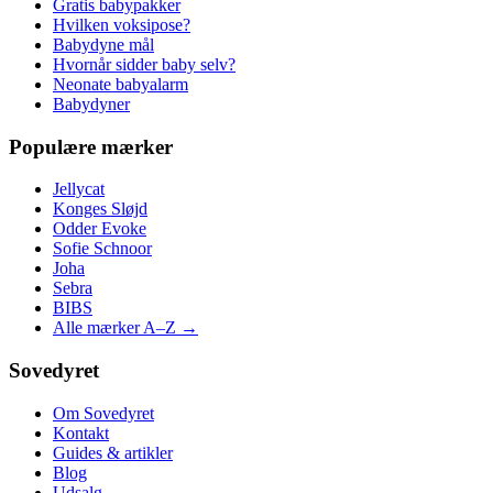
Gratis babypakker
Hvilken voksipose?
Babydyne mål
Hvornår sidder baby selv?
Neonate babyalarm
Babydyner
Populære mærker
Jellycat
Konges Sløjd
Odder Evoke
Sofie Schnoor
Joha
Sebra
BIBS
Alle mærker A–Z →
Sovedyret
Om Sovedyret
Kontakt
Guides & artikler
Blog
Udsalg