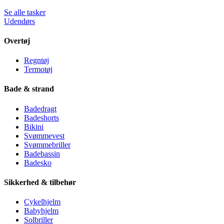
Se alle tasker
Udendørs
Overtøj
Regntøj
Termotøj
Bade & strand
Badedragt
Badeshorts
Bikini
Svømmevest
Svømmebriller
Badebassin
Badesko
Sikkerhed & tilbehør
Cykelhjelm
Babyhjelm
Solbriller