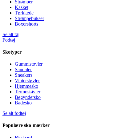
Strømper
Kasket
Tørklæde
Strømpebukser
Boxershorts
Se alt tøj
Fodtøj
Skotyper
Gummistøvler
Sandaler
Sneakers
Vinterstøvler
Hjemmesko
Termostøvler
Begyndersko
Badesko
Se alt fodtøj
Populære sko-mærker
Bisgaard