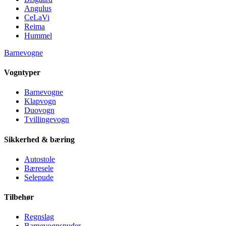
Angulus
CeLaVi
Reima
Hummel
Barnevogne
Vogntyper
Barnevogne
Klapvogn
Duovogn
Tvillingevogn
Sikkerhed & bæring
Autostole
Bæresele
Selepude
Tilbehør
Regnslag
Barnevognspuder