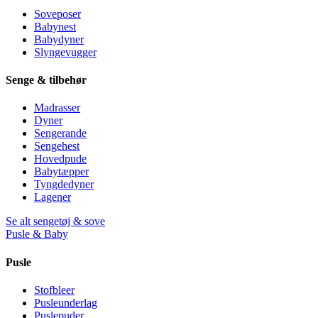
Soveposer
Babynest
Babydyner
Slyngevugger
Senge & tilbehør
Madrasser
Dyner
Sengerande
Sengehest
Hovedpude
Babytæpper
Tyngdedyner
Lagener
Se alt sengetøj & sove
Pusle & Baby
Pusle
Stofbleer
Pusleunderlag
Puslepuder