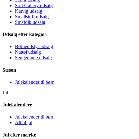
Soft Gallery udsalg
Katvig udsalg
Smallstuff udsalg
Småfolk udsalg
Udsalg efter kategori
Børneudstyr udsalg
Nattøj udsalg
Sengerande udsalg
Sæson
Julekalender til børn
Jul
Julekalendere
Julekalender til børn
Alt til jul
Jul efter mærke