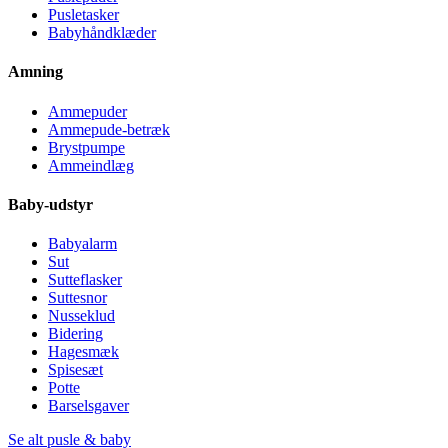
Pusletasker
Babyhåndklæder
Amning
Ammepuder
Ammepude-betræk
Brystpumpe
Ammeindlæg
Baby-udstyr
Babyalarm
Sut
Sutteflasker
Suttesnor
Nusseklud
Bidering
Hagesmæk
Spisesæt
Potte
Barselsgaver
Se alt pusle & baby