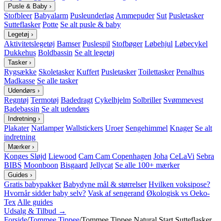
Pusle & Baby
›
Stofbleer
Babyalarm
Pusleunderlag
Ammepuder
Sut
Pusletasker
Sutteflasker
Potte
Se alt pusle & baby
Legetøj
›
Aktivitetslegetøj
Bamser
Puslespil
Stofbøger
Løbehjul
Løbecykel
Dukkehus
Boldbassin
Se alt legetøj
Tasker
›
Rygsække
Skoletasker
Kuffert
Pusletasker
Toilettasker
Penalhus
Madkasse
Se alle tasker
Udendørs
›
Regntøj
Termotøj
Badedragt
Cykelhjelm
Solbriller
Svømmevest
Badebassin
Se alt udendørs
Indretning
›
Plakater
Natlamper
Wallstickers
Uroer
Sengehimmel
Knager
Se alt
indretning
Mærker
›
Konges Sløjd
Liewood
Cam Cam Copenhagen
Joha
CeLaVi
Sebra
BIBS
Moonboon
Bisgaard
Jellycat
Se alle 100+ mærker
Guides
›
Gratis babypakker
Babydyne mål & størrelser
Hvilken voksipose?
Hvornår sidder baby selv?
Vask af sengerand
Økologisk vs Oeko-
Tex
Alle guides
Udsalg & Tilbud →
Forside
/
Tommee Tippee
/
Tommee Tippee Natural Start Sutteflasker