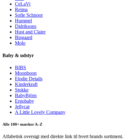
CeLaVi
Reima
Sofie Schnoor
Hummel
Didriksons
Hust and Claire
Bisgaard
Molo
Baby & udstyr
BIBS
Moonboon
Elodie Details
Kinderkraft
Stokke
BabyBjörn
Ergobaby
Jellycat
A Little Lovely Company
Alle 100+ mærker A–Z
Alfabetisk oversigt med direkte link til hvert brands sortiment.