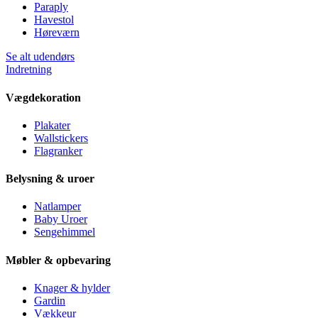
Paraply
Havestol
Høreværn
Se alt udendørs
Indretning
Vægdekoration
Plakater
Wallstickers
Flagranker
Belysning & uroer
Natlamper
Baby Uroer
Sengehimmel
Møbler & opbevaring
Knager & hylder
Gardin
Vækkeur