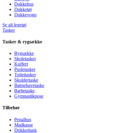
Dukkehus
Dukketøj
Dukkevogn
Se alt legetøj
Tasker
Tasker & rygsække
Rygsække
Skoletasker
Kuffert
Pusletasker
Toilettasker
Skuldertaske
Børnehavetaske
Bæltetaske
Gymnastikpose
Tilbehør
Penalhus
Madkasse
Drikkedunk