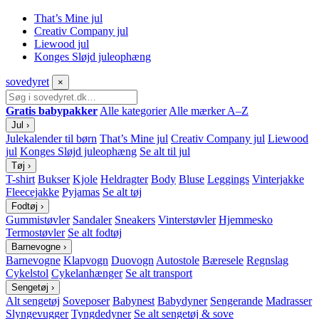
That’s Mine jul
Creativ Company jul
Liewood jul
Konges Sløjd juleophæng
sove
dyret
×
Gratis babypakker
Alle kategorier
Alle mærker A–Z
Jul
›
Julekalender til børn
That’s Mine jul
Creativ Company jul
Liewood
jul
Konges Sløjd juleophæng
Se alt til jul
Tøj
›
T-shirt
Bukser
Kjole
Heldragter
Body
Bluse
Leggings
Vinterjakke
Fleecejakke
Pyjamas
Se alt tøj
Fodtøj
›
Gummistøvler
Sandaler
Sneakers
Vinterstøvler
Hjemmesko
Termostøvler
Se alt fodtøj
Barnevogne
›
Barnevogne
Klapvogn
Duovogn
Autostole
Bæresele
Regnslag
Cykelstol
Cykelanhænger
Se alt transport
Sengetøj
›
Alt sengetøj
Soveposer
Babynest
Babydyner
Sengerande
Madrasser
Slyngevugger
Tyngdedyner
Se alt sengetøj & sove