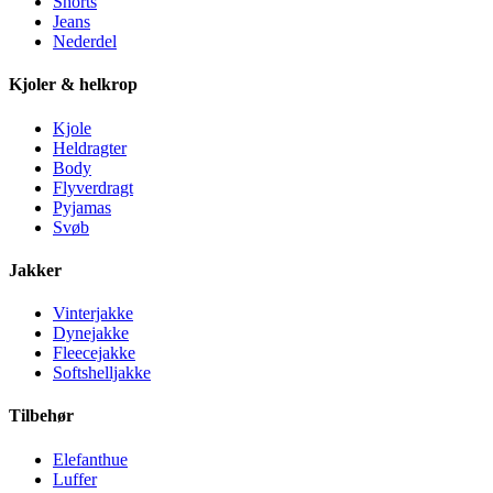
Shorts
Jeans
Nederdel
Kjoler & helkrop
Kjole
Heldragter
Body
Flyverdragt
Pyjamas
Svøb
Jakker
Vinterjakke
Dynejakke
Fleecejakke
Softshelljakke
Tilbehør
Elefanthue
Luffer