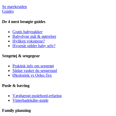
Se mærkesiden
Guides
De 4 mest besøgte guides
Gratis babypakker
Babydyne mål & størrelser
Hvilken voksipose?
Hvornår sidder baby selv?
Sengetøj & sengegear
Praktisk info om sengetøj
Sådan vasker du sengerand
Økologisk vs Oeko-Tex
Pusle & bæring
Væghængt puslebord-erfaring
Vinterbadekåbe-guide
Family planning