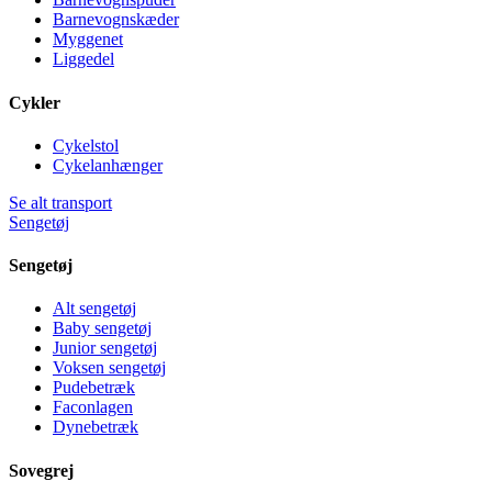
Barnevognskæder
Myggenet
Liggedel
Cykler
Cykelstol
Cykelanhænger
Se alt transport
Sengetøj
Sengetøj
Alt sengetøj
Baby sengetøj
Junior sengetøj
Voksen sengetøj
Pudebetræk
Faconlagen
Dynebetræk
Sovegrej