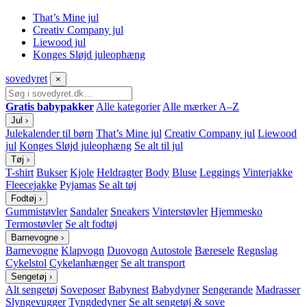
That’s Mine jul
Creativ Company jul
Liewood jul
Konges Sløjd juleophæng
sove
dyret
×
Gratis babypakker
Alle kategorier
Alle mærker A–Z
Jul
›
Julekalender til børn
That’s Mine jul
Creativ Company jul
Liewood
jul
Konges Sløjd juleophæng
Se alt til jul
Tøj
›
T-shirt
Bukser
Kjole
Heldragter
Body
Bluse
Leggings
Vinterjakke
Fleecejakke
Pyjamas
Se alt tøj
Fodtøj
›
Gummistøvler
Sandaler
Sneakers
Vinterstøvler
Hjemmesko
Termostøvler
Se alt fodtøj
Barnevogne
›
Barnevogne
Klapvogn
Duovogn
Autostole
Bæresele
Regnslag
Cykelstol
Cykelanhænger
Se alt transport
Sengetøj
›
Alt sengetøj
Soveposer
Babynest
Babydyner
Sengerande
Madrasser
Slyngevugger
Tyngdedyner
Se alt sengetøj & sove