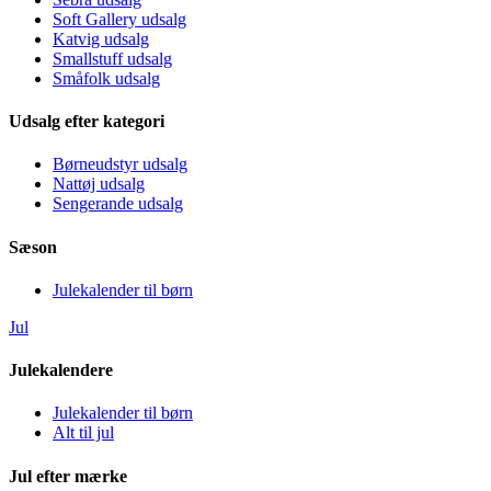
Soft Gallery udsalg
Katvig udsalg
Smallstuff udsalg
Småfolk udsalg
Udsalg efter kategori
Børneudstyr udsalg
Nattøj udsalg
Sengerande udsalg
Sæson
Julekalender til børn
Jul
Julekalendere
Julekalender til børn
Alt til jul
Jul efter mærke