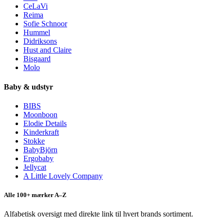
CeLaVi
Reima
Sofie Schnoor
Hummel
Didriksons
Hust and Claire
Bisgaard
Molo
Baby & udstyr
BIBS
Moonboon
Elodie Details
Kinderkraft
Stokke
BabyBjörn
Ergobaby
Jellycat
A Little Lovely Company
Alle 100+ mærker A–Z
Alfabetisk oversigt med direkte link til hvert brands sortiment.