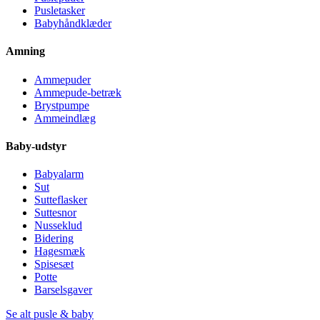
Pusletasker
Babyhåndklæder
Amning
Ammepuder
Ammepude-betræk
Brystpumpe
Ammeindlæg
Baby-udstyr
Babyalarm
Sut
Sutteflasker
Suttesnor
Nusseklud
Bidering
Hagesmæk
Spisesæt
Potte
Barselsgaver
Se alt pusle & baby