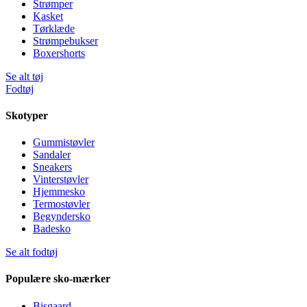
Strømper
Kasket
Tørklæde
Strømpebukser
Boxershorts
Se alt tøj
Fodtøj
Skotyper
Gummistøvler
Sandaler
Sneakers
Vinterstøvler
Hjemmesko
Termostøvler
Begyndersko
Badesko
Se alt fodtøj
Populære sko-mærker
Bisgaard