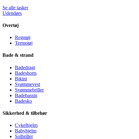
Se alle tasker
Udendørs
Overtøj
Regntøj
Termotøj
Bade & strand
Badedragt
Badeshorts
Bikini
Svømmevest
Svømmebriller
Badebassin
Badesko
Sikkerhed & tilbehør
Cykelhjelm
Babyhjelm
Solbriller