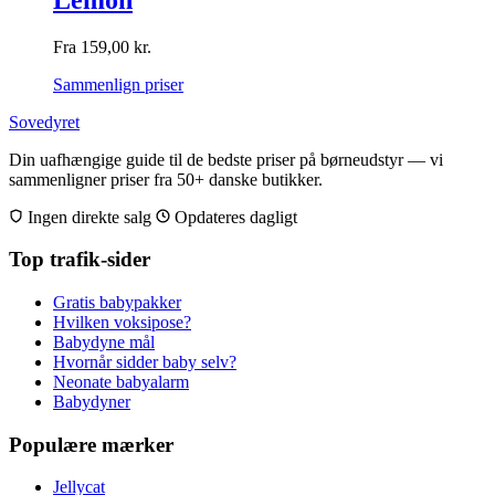
Fra
159,00
kr.
Sammenlign priser
Sovedyret
Din uafhængige guide til de bedste priser på børneudstyr — vi
sammenligner priser fra 50+ danske butikker.
Ingen direkte salg
Opdateres dagligt
Top trafik-sider
Gratis babypakker
Hvilken voksipose?
Babydyne mål
Hvornår sidder baby selv?
Neonate babyalarm
Babydyner
Populære mærker
Jellycat