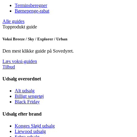
Terminsberegner
Børnepenge-rabat
Alle guides
Topprodukt guide
Voksi Breeze / Sky / Explorer / Urban
Den mest klikke guide på Sovedyret.
Læs voksi-guiden
Tilbud
Udsalg overordnet
Alt udsalg
Billigt sengetøj
Black Friday
Udsalg efter brand
Konges Sløjd udsalg
Liewood udsalg
Sebra udsalg