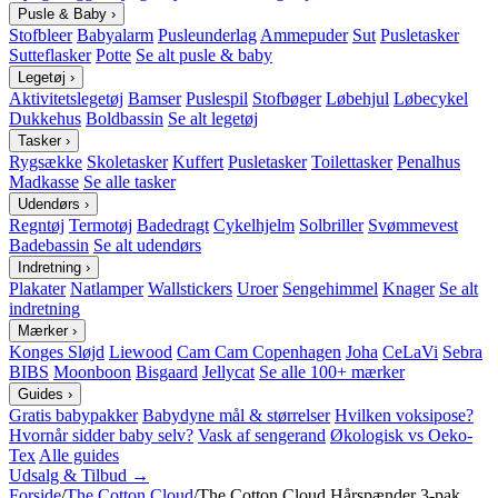
Pusle & Baby
›
Stofbleer
Babyalarm
Pusleunderlag
Ammepuder
Sut
Pusletasker
Sutteflasker
Potte
Se alt pusle & baby
Legetøj
›
Aktivitetslegetøj
Bamser
Puslespil
Stofbøger
Løbehjul
Løbecykel
Dukkehus
Boldbassin
Se alt legetøj
Tasker
›
Rygsække
Skoletasker
Kuffert
Pusletasker
Toilettasker
Penalhus
Madkasse
Se alle tasker
Udendørs
›
Regntøj
Termotøj
Badedragt
Cykelhjelm
Solbriller
Svømmevest
Badebassin
Se alt udendørs
Indretning
›
Plakater
Natlamper
Wallstickers
Uroer
Sengehimmel
Knager
Se alt
indretning
Mærker
›
Konges Sløjd
Liewood
Cam Cam Copenhagen
Joha
CeLaVi
Sebra
BIBS
Moonboon
Bisgaard
Jellycat
Se alle 100+ mærker
Guides
›
Gratis babypakker
Babydyne mål & størrelser
Hvilken voksipose?
Hvornår sidder baby selv?
Vask af sengerand
Økologisk vs Oeko-
Tex
Alle guides
Udsalg & Tilbud →
Forside
/
The Cotton Cloud
/
The Cotton Cloud Hårspænder 3-pak,