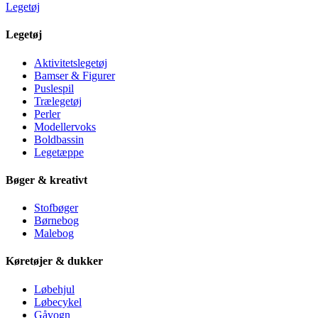
Legetøj
Legetøj
Aktivitetslegetøj
Bamser & Figurer
Puslespil
Trælegetøj
Perler
Modellervoks
Boldbassin
Legetæppe
Bøger & kreativt
Stofbøger
Børnebog
Malebog
Køretøjer & dukker
Løbehjul
Løbecykel
Gåvogn