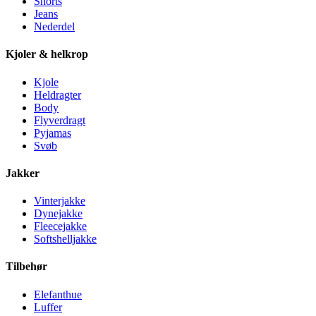
Shorts
Jeans
Nederdel
Kjoler & helkrop
Kjole
Heldragter
Body
Flyverdragt
Pyjamas
Svøb
Jakker
Vinterjakke
Dynejakke
Fleecejakke
Softshelljakke
Tilbehør
Elefanthue
Luffer