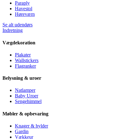
Paraply
Havestol
Høreværn
Se alt udendørs
Indretning
Vægdekoration
Plakater
Wallstickers
Flagranker
Belysning & uroer
Natlamper
Baby Uroer
Sengehimmel
Møbler & opbevaring
Knager & hylder
Gardin
Vækkeur