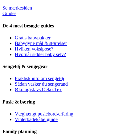
Se mærkesiden
Guides
De 4 mest besøgte guides
Gratis babypakker
Babydyne mål & størrelser
Hvilken voksipose?
Hvornår sidder baby selv?
Sengetøj & sengegear
Praktisk info om sengetøj
Sådan vasker du sengerand
Økologisk vs Oeko-Tex
Pusle & bæring
Væghængt puslebord-erfaring
Vinterbadekåbe-guide
Family planning