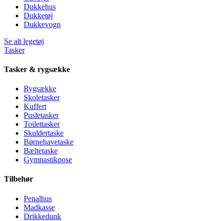
Dukkehus
Dukketøj
Dukkevogn
Se alt legetøj
Tasker
Tasker & rygsække
Rygsække
Skoletasker
Kuffert
Pusletasker
Toilettasker
Skuldertaske
Børnehavetaske
Bæltetaske
Gymnastikpose
Tilbehør
Penalhus
Madkasse
Drikkedunk