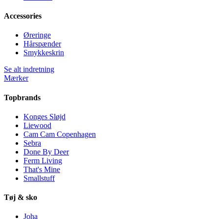
Accessories
Øreringe
Hårspænder
Smykkeskrin
Se alt indretning
Mærker
Topbrands
Konges Sløjd
Liewood
Cam Cam Copenhagen
Sebra
Done By Deer
Ferm Living
That's Mine
Smallstuff
Tøj & sko
Joha