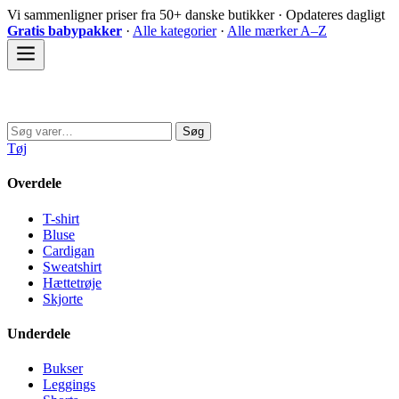
Spring
Vi sammenligner priser fra 50+ danske butikker · Opdateres dagligt
til
Gratis babypakker
·
Alle kategorier
·
Alle mærker A–Z
indhold
Sovedyret
Søg
Søg
efter:
Tøj
Overdele
T-shirt
Bluse
Cardigan
Sweatshirt
Hættetrøje
Skjorte
Underdele
Bukser
Leggings