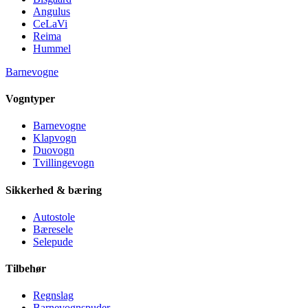
Angulus
CeLaVi
Reima
Hummel
Barnevogne
Vogntyper
Barnevogne
Klapvogn
Duovogn
Tvillingevogn
Sikkerhed & bæring
Autostole
Bæresele
Selepude
Tilbehør
Regnslag
Barnevognspuder