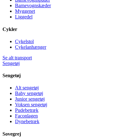
Barnevognskæder
Myggenet
Liggedel
Cykler
Cykelstol
Cykelanhænger
Se alt transport
Sengetøj
Sengetøj
Alt sengetøj
Baby sengetøj
Junior sengetøj
Voksen sengetøj
Pudebetræk
Faconlagen
Dynebetræk
Sovegrej