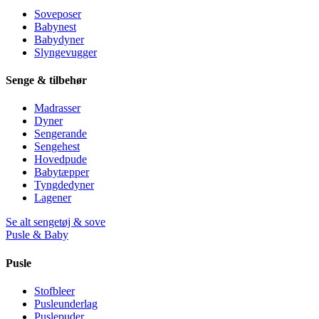
Soveposer
Babynest
Babydyner
Slyngevugger
Senge & tilbehør
Madrasser
Dyner
Sengerande
Sengehest
Hovedpude
Babytæpper
Tyngdedyner
Lagener
Se alt sengetøj & sove
Pusle & Baby
Pusle
Stofbleer
Pusleunderlag
Puslepuder