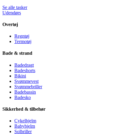
Se alle tasker
Udendørs
Overtøj
Regntøj
Termotøj
Bade & strand
Badedragt
Badeshorts
Bikini
Svømmevest
Svømmebriller
Badebassin
Badesko
Sikkerhed & tilbehør
Cykelhjelm
Babyhjelm
Solbriller