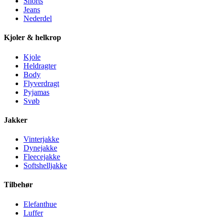
Shorts
Jeans
Nederdel
Kjoler & helkrop
Kjole
Heldragter
Body
Flyverdragt
Pyjamas
Svøb
Jakker
Vinterjakke
Dynejakke
Fleecejakke
Softshelljakke
Tilbehør
Elefanthue
Luffer