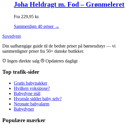
Joha Heldragt m. Fod – Grønmeleret
Fra
229,95
kr.
Sammenlign 40 priser →
Sovedyret
Din uafhængige guide til de bedste priser på børneudstyr — vi
sammenligner priser fra 50+ danske butikker.
Ingen direkte salg
Opdateres dagligt
Top trafik-sider
Gratis babypakker
Hvilken voksipose?
Babydyne mål
Hvornår sidder baby selv?
Neonate babyalarm
Babydyner
Populære mærker