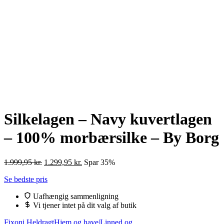
Silkelagen – Navy kuvertlagen
– 100% morbærsilke – By Borg
Den
Den
1.999,95
kr.
1.299,95
kr.
Spar 35%
oprindelige
aktuelle
Se bedste pris
pris
pris
var:
er:
Uafhængig sammenligning
1.999,95 kr..
1.299,95 kr..
Vi tjener intet på dit valg af butik
Fixoni Heldragt
Hjem og have|Linned og