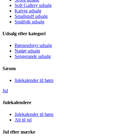
Soft Gallery udsalg
Katvig udsalg
Smallstuff udsalg
Småfolk udsalg
Udsalg efter kategori
Børneudstyr udsalg
Nattøj udsalg
Sengerande udsalg
Sæson
Julekalender til børn
Jul
Julekalendere
Julekalender til børn
Alt til jul
Jul efter mærke