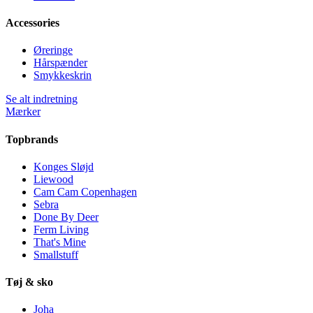
Accessories
Øreringe
Hårspænder
Smykkeskrin
Se alt indretning
Mærker
Topbrands
Konges Sløjd
Liewood
Cam Cam Copenhagen
Sebra
Done By Deer
Ferm Living
That's Mine
Smallstuff
Tøj & sko
Joha