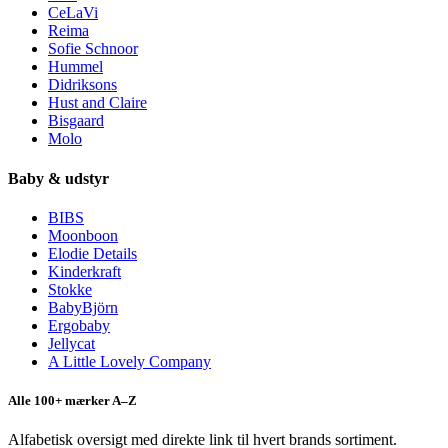
CeLaVi
Reima
Sofie Schnoor
Hummel
Didriksons
Hust and Claire
Bisgaard
Molo
Baby & udstyr
BIBS
Moonboon
Elodie Details
Kinderkraft
Stokke
BabyBjörn
Ergobaby
Jellycat
A Little Lovely Company
Alle 100+ mærker A–Z
Alfabetisk oversigt med direkte link til hvert brands sortiment.