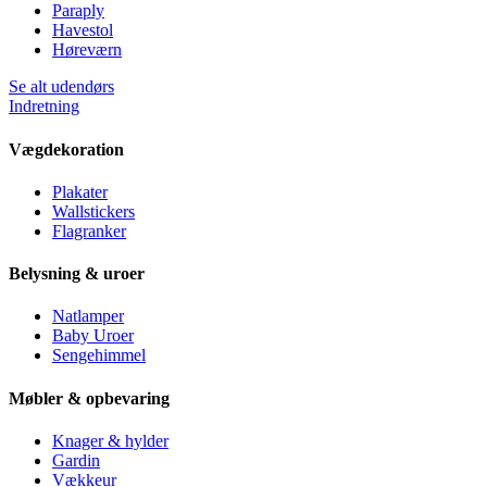
Paraply
Havestol
Høreværn
Se alt udendørs
Indretning
Vægdekoration
Plakater
Wallstickers
Flagranker
Belysning & uroer
Natlamper
Baby Uroer
Sengehimmel
Møbler & opbevaring
Knager & hylder
Gardin
Vækkeur