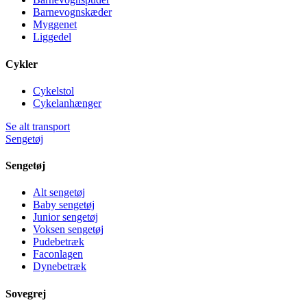
Barnevognskæder
Myggenet
Liggedel
Cykler
Cykelstol
Cykelanhænger
Se alt transport
Sengetøj
Sengetøj
Alt sengetøj
Baby sengetøj
Junior sengetøj
Voksen sengetøj
Pudebetræk
Faconlagen
Dynebetræk
Sovegrej