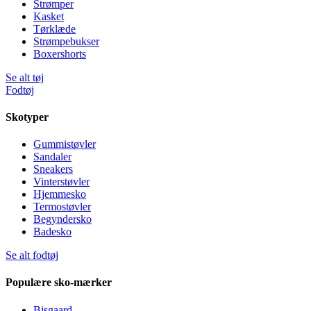
Strømper
Kasket
Tørklæde
Strømpebukser
Boxershorts
Se alt tøj
Fodtøj
Skotyper
Gummistøvler
Sandaler
Sneakers
Vinterstøvler
Hjemmesko
Termostøvler
Begyndersko
Badesko
Se alt fodtøj
Populære sko-mærker
Bisgaard