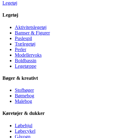
Legetøj
Legetøj
Aktivitetslegetøj
Bamser & Figurer
Puslespil
Trælegetøj
Perler
Modellervoks
Boldbassin
Legetæppe
Bøger & kreativt
Stofbøger
Børnebog
Malebog
Køretøjer & dukker
Løbehjul
Løbecykel
Gåvogn