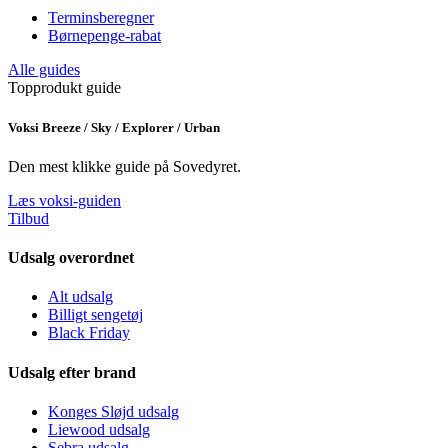
Terminsberegner
Børnepenge-rabat
Alle guides
Topprodukt guide
Voksi Breeze / Sky / Explorer / Urban
Den mest klikke guide på Sovedyret.
Læs voksi-guiden
Tilbud
Udsalg overordnet
Alt udsalg
Billigt sengetøj
Black Friday
Udsalg efter brand
Konges Sløjd udsalg
Liewood udsalg
Sebra udsalg