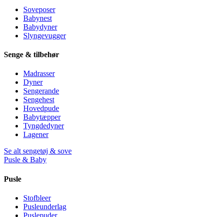
Soveposer
Babynest
Babydyner
Slyngevugger
Senge & tilbehør
Madrasser
Dyner
Sengerande
Sengehest
Hovedpude
Babytæpper
Tyngdedyner
Lagener
Se alt sengetøj & sove
Pusle & Baby
Pusle
Stofbleer
Pusleunderlag
Puslepuder