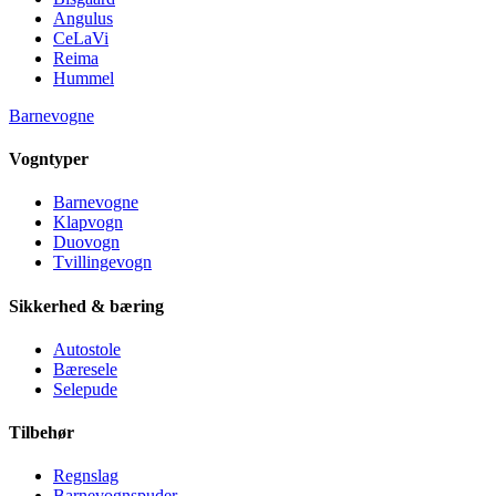
Angulus
CeLaVi
Reima
Hummel
Barnevogne
Vogntyper
Barnevogne
Klapvogn
Duovogn
Tvillingevogn
Sikkerhed & bæring
Autostole
Bæresele
Selepude
Tilbehør
Regnslag
Barnevognspuder