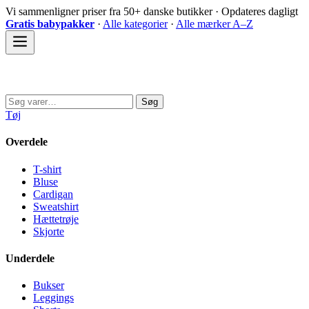
Spring
Vi sammenligner priser fra 50+ danske butikker · Opdateres dagligt
til
Gratis babypakker
·
Alle kategorier
·
Alle mærker A–Z
indhold
Sovedyret
Søg
Søg
efter:
Tøj
Overdele
T-shirt
Bluse
Cardigan
Sweatshirt
Hættetrøje
Skjorte
Underdele
Bukser
Leggings