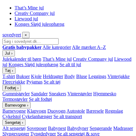
That’s Mine jul
Creativ Company jul
Liewood jul
Konges Sløjd juleophæng
sove
dyret
×
Gratis babypakker
Alle kategorier
Alle mærker A–Z
Jul
›
Julekalender til børn
That’s Mine jul
Creativ Company jul
Liewood
jul
Konges Sløjd juleophæng
Se alt til jul
Tøj
›
T-shirt
Bukser
Kjole
Heldragter
Body
Bluse
Leggings
Vinterjakke
Fleecejakke
Pyjamas
Se alt tøj
Fodtøj
›
Gummistøvler
Sandaler
Sneakers
Vinterstøvler
Hjemmesko
Termostøvler
Se alt fodtøj
Barnevogne
›
Barnevogne
Klapvogn
Duovogn
Autostole
Bæresele
Regnslag
Cykelstol
Cykelanhænger
Se alt transport
Sengetøj
›
Alt sengetøj
Soveposer
Babynest
Babydyner
Sengerande
Madrasser
Slyngevugger
Tyngdedyner
Se alt sengetøj & sove