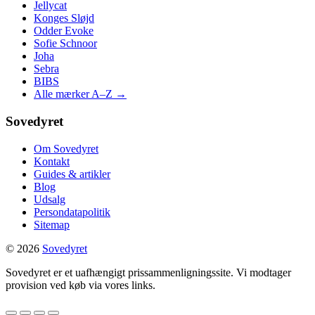
Jellycat
Konges Sløjd
Odder Evoke
Sofie Schnoor
Joha
Sebra
BIBS
Alle mærker A–Z →
Sovedyret
Om Sovedyret
Kontakt
Guides & artikler
Blog
Udsalg
Persondatapolitik
Sitemap
© 2026
Sovedyret
Sovedyret er et uafhængigt prissammenligningssite. Vi modtager
provision ved køb via vores links.