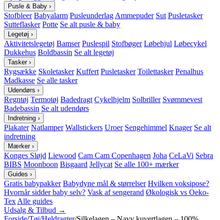
Pusle & Baby
›
Stofbleer
Babyalarm
Pusleunderlag
Ammepuder
Sut
Pusletasker
Sutteflasker
Potte
Se alt pusle & baby
Legetøj
›
Aktivitetslegetøj
Bamser
Puslespil
Stofbøger
Løbehjul
Løbecykel
Dukkehus
Boldbassin
Se alt legetøj
Tasker
›
Rygsække
Skoletasker
Kuffert
Pusletasker
Toilettasker
Penalhus
Madkasse
Se alle tasker
Udendørs
›
Regntøj
Termotøj
Badedragt
Cykelhjelm
Solbriller
Svømmevest
Badebassin
Se alt udendørs
Indretning
›
Plakater
Natlamper
Wallstickers
Uroer
Sengehimmel
Knager
Se alt
indretning
Mærker
›
Konges Sløjd
Liewood
Cam Cam Copenhagen
Joha
CeLaVi
Sebra
BIBS
Moonboon
Bisgaard
Jellycat
Se alle 100+ mærker
Guides
›
Gratis babypakker
Babydyne mål & størrelser
Hvilken voksipose?
Hvornår sidder baby selv?
Vask af sengerand
Økologisk vs Oeko-
Tex
Alle guides
Udsalg & Tilbud →
Forside
/
Tøj
/
Heldragter
/
Silkelagen – Navy kuvertlagen – 100%