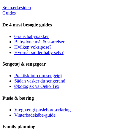
Se mærkesiden
Guides
De 4 mest besøgte guides
Gratis babypakker
Babydyne mål & størrelser
Hvilken voksipose?
Hvornår sidder baby selv?
Sengetøj & sengegear
Praktisk info om sengetøj
Sådan vasker du sengerand
Økologisk vs Oeko-Tex
Pusle & bæring
Væghængt puslebord-erfaring
Vinterbadekåbe-guide
Family planning