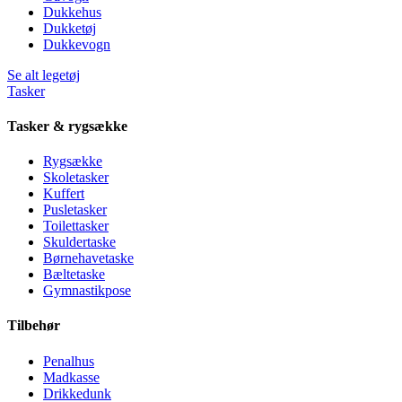
Dukkehus
Dukketøj
Dukkevogn
Se alt legetøj
Tasker
Tasker & rygsække
Rygsække
Skoletasker
Kuffert
Pusletasker
Toilettasker
Skuldertaske
Børnehavetaske
Bæltetaske
Gymnastikpose
Tilbehør
Penalhus
Madkasse
Drikkedunk