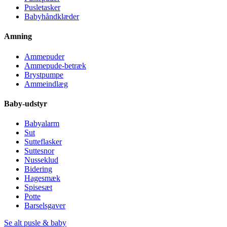
Pusletasker
Babyhåndklæder
Amning
Ammepuder
Ammepude-betræk
Brystpumpe
Ammeindlæg
Baby-udstyr
Babyalarm
Sut
Sutteflasker
Suttesnor
Nusseklud
Bidering
Hagesmæk
Spisesæt
Potte
Barselsgaver
Se alt pusle & baby