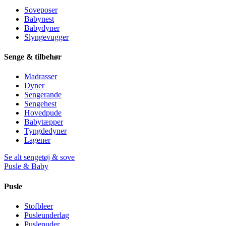
Soveposer
Babynest
Babydyner
Slyngevugger
Senge & tilbehør
Madrasser
Dyner
Sengerande
Sengehest
Hovedpude
Babytæpper
Tyngdedyner
Lagener
Se alt sengetøj & sove
Pusle & Baby
Pusle
Stofbleer
Pusleunderlag
Puslepuder