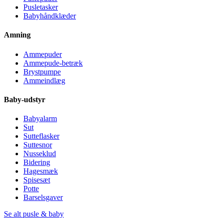
Pusletasker
Babyhåndklæder
Amning
Ammepuder
Ammepude-betræk
Brystpumpe
Ammeindlæg
Baby-udstyr
Babyalarm
Sut
Sutteflasker
Suttesnor
Nusseklud
Bidering
Hagesmæk
Spisesæt
Potte
Barselsgaver
Se alt pusle & baby