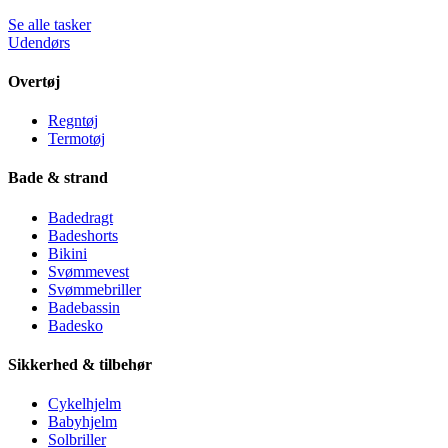
Se alle tasker
Udendørs
Overtøj
Regntøj
Termotøj
Bade & strand
Badedragt
Badeshorts
Bikini
Svømmevest
Svømmebriller
Badebassin
Badesko
Sikkerhed & tilbehør
Cykelhjelm
Babyhjelm
Solbriller