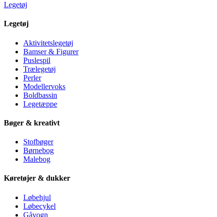
Legetøj
Legetøj
Aktivitetslegetøj
Bamser & Figurer
Puslespil
Trælegetøj
Perler
Modellervoks
Boldbassin
Legetæppe
Bøger & kreativt
Stofbøger
Børnebog
Malebog
Køretøjer & dukker
Løbehjul
Løbecykel
Gåvogn