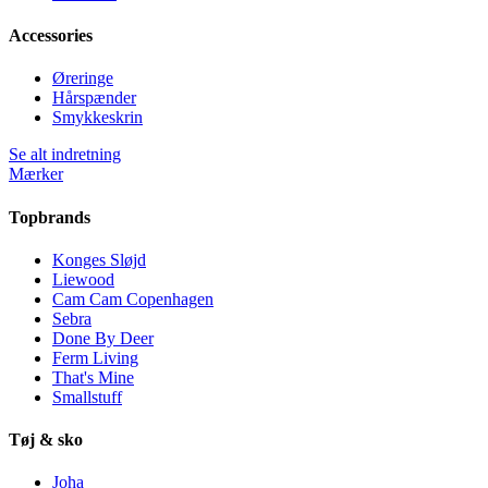
Accessories
Øreringe
Hårspænder
Smykkeskrin
Se alt indretning
Mærker
Topbrands
Konges Sløjd
Liewood
Cam Cam Copenhagen
Sebra
Done By Deer
Ferm Living
That's Mine
Smallstuff
Tøj & sko
Joha