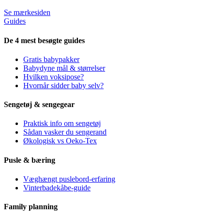
Se mærkesiden
Guides
De 4 mest besøgte guides
Gratis babypakker
Babydyne mål & størrelser
Hvilken voksipose?
Hvornår sidder baby selv?
Sengetøj & sengegear
Praktisk info om sengetøj
Sådan vasker du sengerand
Økologisk vs Oeko-Tex
Pusle & bæring
Væghængt puslebord-erfaring
Vinterbadekåbe-guide
Family planning