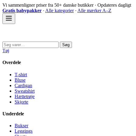
Spring
Vi sammenligner priser fra 50+ danske butikker · Opdateres dagligt
til
Gratis babypakker
·
Alle kategorier
·
Alle mærker A–Z
indhold
Sovedyret
Søg
Søg
efter:
Tøj
Overdele
T-shirt
Bluse
Cardigan
Sweatshirt
Hættetrøje
Skjorte
Underdele
Bukser
Leggings