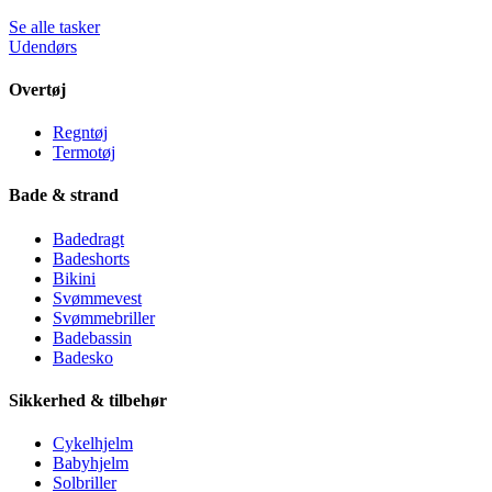
Se alle tasker
Udendørs
Overtøj
Regntøj
Termotøj
Bade & strand
Badedragt
Badeshorts
Bikini
Svømmevest
Svømmebriller
Badebassin
Badesko
Sikkerhed & tilbehør
Cykelhjelm
Babyhjelm
Solbriller