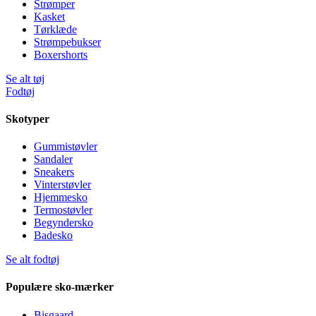
Strømper
Kasket
Tørklæde
Strømpebukser
Boxershorts
Se alt tøj
Fodtøj
Skotyper
Gummistøvler
Sandaler
Sneakers
Vinterstøvler
Hjemmesko
Termostøvler
Begyndersko
Badesko
Se alt fodtøj
Populære sko-mærker
Bisgaard