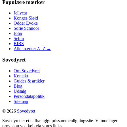
Populære mærker
Jellycat
Konges Sløjd
Odder Evoke
Sofie Schnoor
Joha
Sebra
BIBS
Alle mærker A–Z →
Sovedyret
Om Sovedyret
Kontakt
Guides & artikler
Blog
Udsalg
Persondatapolitik
Sitemap
© 2026
Sovedyret
Sovedyret er et uafhængigt prissammenligningssite. Vi modtager
provision ved køb via vores links.