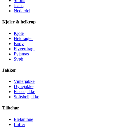
Shorts
Jeans
Nederdel
Kjoler & helkrop
Kjole
Heldragter
Body
Flyverdragt
Pyjamas
Svøb
Jakker
Vinterjakke
Dynejakke
Fleecejakke
Softshelljakke
Tilbehør
Elefanthue
Luffer