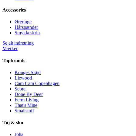
Accessories
Øreringe
Hårspænder
Smykkeskrin
Se alt indretning
Mærker
Topbrands
Konges Sløjd
Liewood
Cam Cam Copenhagen
Sebra
Done By Deer
Ferm Living
That's Mine
Smallstuff
Tøj & sko
Joha