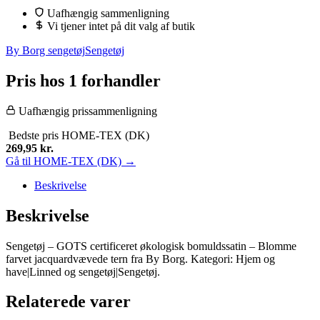
var:
er:
Uafhængig sammenligning
699,95 kr..
269,95 kr..
Vi tjener intet på dit valg af butik
By Borg sengetøj
Sengetøj
Pris hos 1 forhandler
Uafhængig prissammenligning
Bedste pris
HOME-TEX (DK)
269,95
kr.
Gå til HOME-TEX (DK) →
Beskrivelse
Beskrivelse
Sengetøj – GOTS certificeret økologisk bomuldssatin – Blomme
farvet jacquardvævede tern fra By Borg. Kategori: Hjem og
have|Linned og sengetøj|Sengetøj.
Relaterede varer