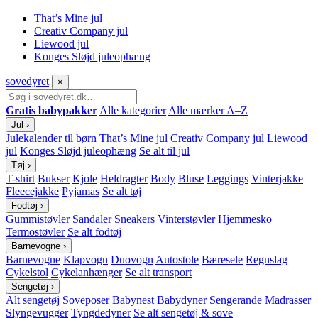
That’s Mine jul
Creativ Company jul
Liewood jul
Konges Sløjd juleophæng
sove
dyret
×
Gratis babypakker
Alle kategorier
Alle mærker A–Z
Jul
›
Julekalender til børn
That’s Mine jul
Creativ Company jul
Liewood
jul
Konges Sløjd juleophæng
Se alt til jul
Tøj
›
T-shirt
Bukser
Kjole
Heldragter
Body
Bluse
Leggings
Vinterjakke
Fleecejakke
Pyjamas
Se alt tøj
Fodtøj
›
Gummistøvler
Sandaler
Sneakers
Vinterstøvler
Hjemmesko
Termostøvler
Se alt fodtøj
Barnevogne
›
Barnevogne
Klapvogn
Duovogn
Autostole
Bæresele
Regnslag
Cykelstol
Cykelanhænger
Se alt transport
Sengetøj
›
Alt sengetøj
Soveposer
Babynest
Babydyner
Sengerande
Madrasser
Slyngevugger
Tyngdedyner
Se alt sengetøj & sove