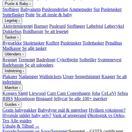
Pusle & Baby
›
Stofbleer
Babyalarm
Pusleunderlag
Ammepuder
Sut
Pusletasker
Sutteflasker
Potte
Se alt pusle & baby
Legetøj
›
Aktivitetslegetøj
Bamser
Puslespil
Stofbøger
Løbehjul
Løbecykel
Dukkehus
Boldbassin
Se alt legetøj
Tasker
›
Rygsække
Skoletasker
Kuffert
Pusletasker
Toilettasker
Penalhus
Madkasse
Se alle tasker
Udendørs
›
Regntøj
Termotøj
Badedragt
Cykelhjelm
Solbriller
Svømmevest
Badebassin
Se alt udendørs
Indretning
›
Plakater
Natlamper
Wallstickers
Uroer
Sengehimmel
Knager
Se alt
indretning
Mærker
›
Konges Sløjd
Liewood
Cam Cam Copenhagen
Joha
CeLaVi
Sebra
BIBS
Moonboon
Bisgaard
Jellycat
Se alle 100+ mærker
Guides
›
Gratis babypakker
Babydyne mål & størrelser
Hvilken voksipose?
Hvornår sidder baby selv?
Vask af sengerand
Økologisk vs Oeko-
Tex
Alle guides
Udsalg & Tilbud →
Forside
/
Sengetøj og Sove
/
Sengetøj
/
Sengetøj – GOTS certificeret