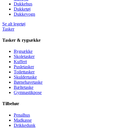
Dukkehus
Dukketøj
Dukkevogn
Se alt legetøj
Tasker
Tasker & rygsække
Rygsække
Skoletasker
Kuffert
Pusletasker
Toilettasker
Skuldertaske
Børnehavetaske
Bæltetaske
Gymnastikpose
Tilbehør
Penalhus
Madkasse
Drikkedunk