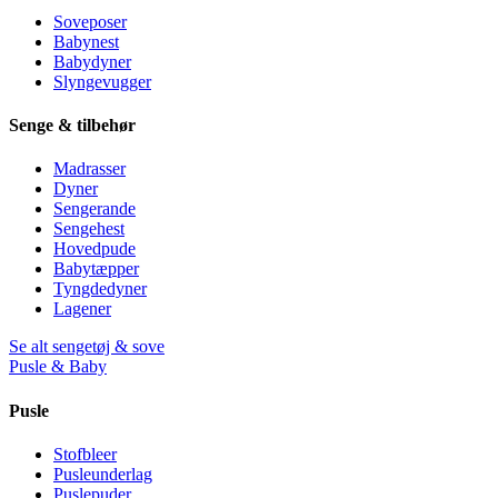
Soveposer
Babynest
Babydyner
Slyngevugger
Senge & tilbehør
Madrasser
Dyner
Sengerande
Sengehest
Hovedpude
Babytæpper
Tyngdedyner
Lagener
Se alt sengetøj & sove
Pusle & Baby
Pusle
Stofbleer
Pusleunderlag
Puslepuder