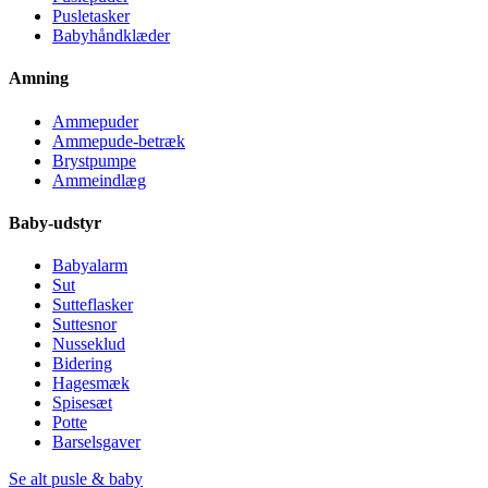
Pusletasker
Babyhåndklæder
Amning
Ammepuder
Ammepude-betræk
Brystpumpe
Ammeindlæg
Baby-udstyr
Babyalarm
Sut
Sutteflasker
Suttesnor
Nusseklud
Bidering
Hagesmæk
Spisesæt
Potte
Barselsgaver
Se alt pusle & baby