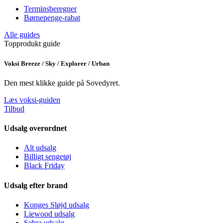
Terminsberegner
Børnepenge-rabat
Alle guides
Topprodukt guide
Voksi Breeze / Sky / Explorer / Urban
Den mest klikke guide på Sovedyret.
Læs voksi-guiden
Tilbud
Udsalg overordnet
Alt udsalg
Billigt sengetøj
Black Friday
Udsalg efter brand
Konges Sløjd udsalg
Liewood udsalg
Sebra udsalg