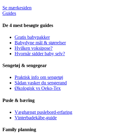
Se mærkesiden
Guides
De 4 mest besøgte guides
Gratis babypakker
Babydyne mål & størrelser
Hvilken voksipose?
Hvornår sidder baby selv?
Sengetøj & sengegear
Praktisk info om sengetøj
Sådan vasker du sengerand
Økologisk vs Oeko-Tex
Pusle & bæring
Væghængt puslebord-erfaring
Vinterbadekåbe-guide
Family planning