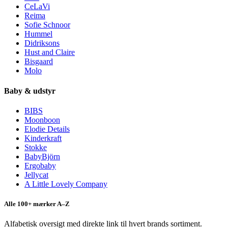
CeLaVi
Reima
Sofie Schnoor
Hummel
Didriksons
Hust and Claire
Bisgaard
Molo
Baby & udstyr
BIBS
Moonboon
Elodie Details
Kinderkraft
Stokke
BabyBjörn
Ergobaby
Jellycat
A Little Lovely Company
Alle 100+ mærker A–Z
Alfabetisk oversigt med direkte link til hvert brands sortiment.