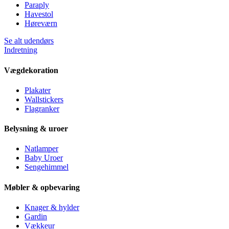
Paraply
Havestol
Høreværn
Se alt udendørs
Indretning
Vægdekoration
Plakater
Wallstickers
Flagranker
Belysning & uroer
Natlamper
Baby Uroer
Sengehimmel
Møbler & opbevaring
Knager & hylder
Gardin
Vækkeur