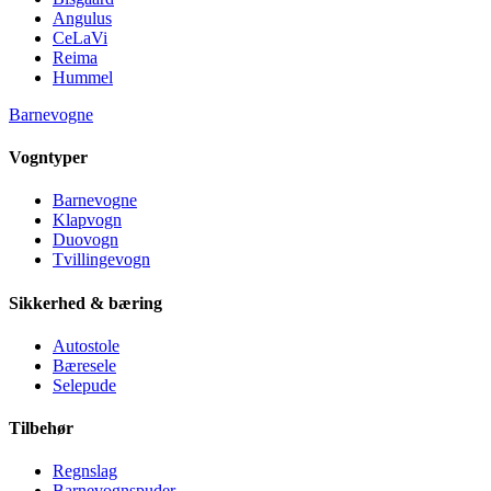
Angulus
CeLaVi
Reima
Hummel
Barnevogne
Vogntyper
Barnevogne
Klapvogn
Duovogn
Tvillingevogn
Sikkerhed & bæring
Autostole
Bæresele
Selepude
Tilbehør
Regnslag
Barnevognspuder