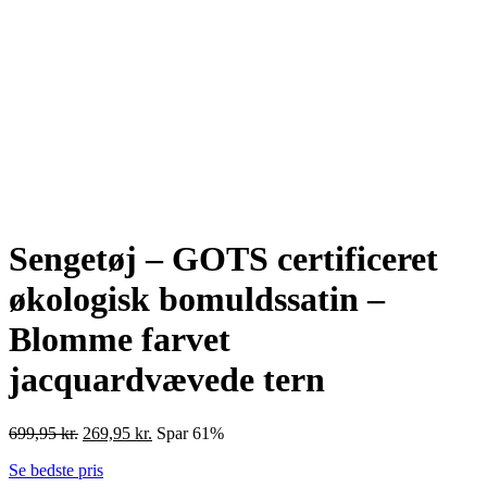
Sengetøj – GOTS certificeret
økologisk bomuldssatin –
Blomme farvet
jacquardvævede tern
Den
Den
699,95
kr.
269,95
kr.
Spar 61%
oprindelige
aktuelle
Se bedste pris
pris
pris