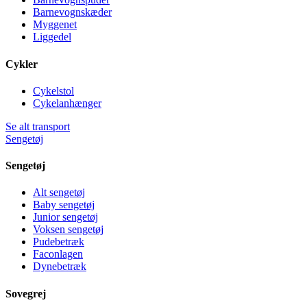
Barnevognskæder
Myggenet
Liggedel
Cykler
Cykelstol
Cykelanhænger
Se alt transport
Sengetøj
Sengetøj
Alt sengetøj
Baby sengetøj
Junior sengetøj
Voksen sengetøj
Pudebetræk
Faconlagen
Dynebetræk
Sovegrej