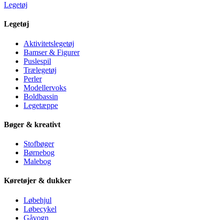
Legetøj
Legetøj
Aktivitetslegetøj
Bamser & Figurer
Puslespil
Trælegetøj
Perler
Modellervoks
Boldbassin
Legetæppe
Bøger & kreativt
Stofbøger
Børnebog
Malebog
Køretøjer & dukker
Løbehjul
Løbecykel
Gåvogn