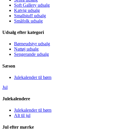
Soft Gallery udsalg
Katvig udsalg
Smallstuff udsalg
Småfolk udsalg
Udsalg efter kategori
Børneudstyr udsalg
Nattøj udsalg
Sengerande udsalg
Sæson
Julekalender til børn
Jul
Julekalendere
Julekalender til børn
Alt til jul
Jul efter mærke