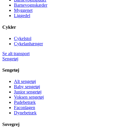
Barnevognskæder
Myggenet
Liggedel
Cykler
Cykelstol
Cykelanhænger
Se alt transport
Sengetøj
Sengetøj
Alt sengetøj
Baby sengetøj
Junior sengetøj
Voksen sengetøj
Pudebetræk
Faconlagen
Dynebetræk
Sovegrej