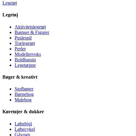
Legetøj
Legetøj
Aktivitetslegetøj
Bamser & Figurer
Puslespil
Trælegetøj
Perler
Modellervoks
Boldbassin
Legetæppe
Bøger & kreativt
Stofbøger
Børnebog
Malebog
Køretøjer & dukker
Løbehjul
Løbecykel
Gåvogn