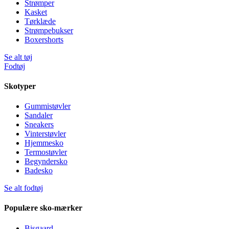
Strømper
Kasket
Tørklæde
Strømpebukser
Boxershorts
Se alt tøj
Fodtøj
Skotyper
Gummistøvler
Sandaler
Sneakers
Vinterstøvler
Hjemmesko
Termostøvler
Begyndersko
Badesko
Se alt fodtøj
Populære sko-mærker
Bisgaard