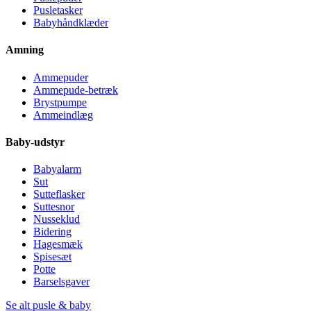
Pusletasker
Babyhåndklæder
Amning
Ammepuder
Ammepude-betræk
Brystpumpe
Ammeindlæg
Baby-udstyr
Babyalarm
Sut
Sutteflasker
Suttesnor
Nusseklud
Bidering
Hagesmæk
Spisesæt
Potte
Barselsgaver
Se alt pusle & baby