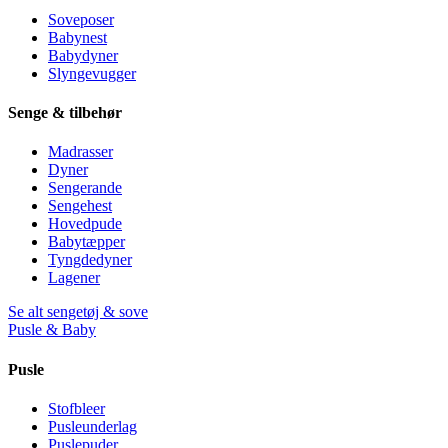
Soveposer
Babynest
Babydyner
Slyngevugger
Senge & tilbehør
Madrasser
Dyner
Sengerande
Sengehest
Hovedpude
Babytæpper
Tyngdedyner
Lagener
Se alt sengetøj & sove
Pusle & Baby
Pusle
Stofbleer
Pusleunderlag
Puslepuder