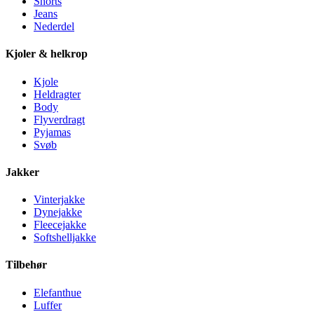
Shorts
Jeans
Nederdel
Kjoler & helkrop
Kjole
Heldragter
Body
Flyverdragt
Pyjamas
Svøb
Jakker
Vinterjakke
Dynejakke
Fleecejakke
Softshelljakke
Tilbehør
Elefanthue
Luffer