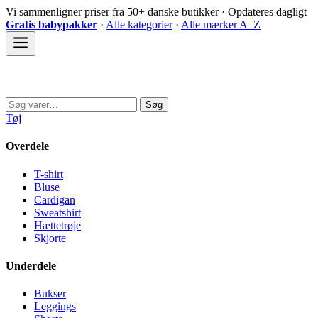
Spring
Vi sammenligner priser fra 50+ danske butikker · Opdateres dagligt
til
Gratis babypakker
·
Alle kategorier
·
Alle mærker A–Z
indhold
Sovedyret
Søg
Søg
efter:
Tøj
Overdele
T-shirt
Bluse
Cardigan
Sweatshirt
Hættetrøje
Skjorte
Underdele
Bukser
Leggings