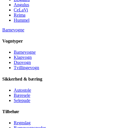
Angulus
CeLaVi
Reima
Hummel
Barnevogne
Vogntyper
Barnevogne
Klapvogn
Duovogn
Tvillingevogn
Sikkerhed & bæring
Autostole
Bæresele
Selepude
Tilbehør
Regnslag
Barnevognspuder