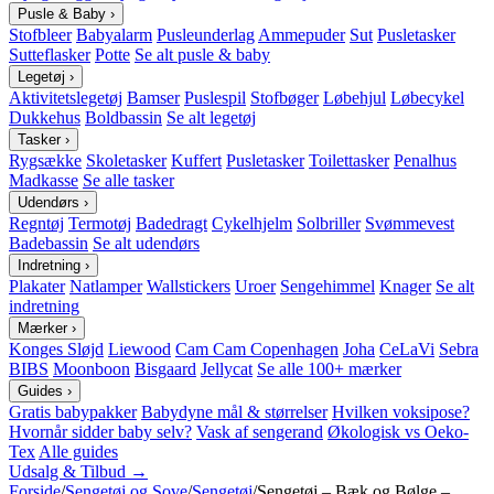
Pusle & Baby
›
Stofbleer
Babyalarm
Pusleunderlag
Ammepuder
Sut
Pusletasker
Sutteflasker
Potte
Se alt pusle & baby
Legetøj
›
Aktivitetslegetøj
Bamser
Puslespil
Stofbøger
Løbehjul
Løbecykel
Dukkehus
Boldbassin
Se alt legetøj
Tasker
›
Rygsække
Skoletasker
Kuffert
Pusletasker
Toilettasker
Penalhus
Madkasse
Se alle tasker
Udendørs
›
Regntøj
Termotøj
Badedragt
Cykelhjelm
Solbriller
Svømmevest
Badebassin
Se alt udendørs
Indretning
›
Plakater
Natlamper
Wallstickers
Uroer
Sengehimmel
Knager
Se alt
indretning
Mærker
›
Konges Sløjd
Liewood
Cam Cam Copenhagen
Joha
CeLaVi
Sebra
BIBS
Moonboon
Bisgaard
Jellycat
Se alle 100+ mærker
Guides
›
Gratis babypakker
Babydyne mål & størrelser
Hvilken voksipose?
Hvornår sidder baby selv?
Vask af sengerand
Økologisk vs Oeko-
Tex
Alle guides
Udsalg & Tilbud →
Forside
/
Sengetøj og Sove
/
Sengetøj
/
Sengetøj – Bæk og Bølge –