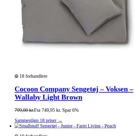
18 forhandlere
Cocoon Company Sengetøj – Voksen –
Wallaby Light Brown
799,00
kr.
Fra
749,95
kr.
Spar 6%
Sammenlign 18 priser →