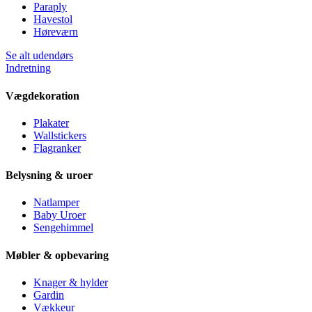
Paraply
Havestol
Høreværn
Se alt udendørs
Indretning
Vægdekoration
Plakater
Wallstickers
Flagranker
Belysning & uroer
Natlamper
Baby Uroer
Sengehimmel
Møbler & opbevaring
Knager & hylder
Gardin
Vækkeur