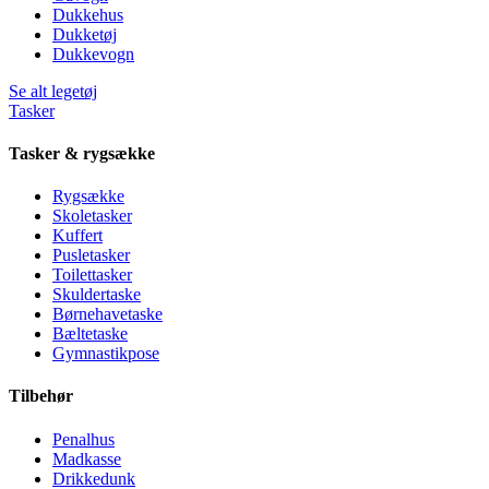
Dukkehus
Dukketøj
Dukkevogn
Se alt legetøj
Tasker
Tasker & rygsække
Rygsække
Skoletasker
Kuffert
Pusletasker
Toilettasker
Skuldertaske
Børnehavetaske
Bæltetaske
Gymnastikpose
Tilbehør
Penalhus
Madkasse
Drikkedunk