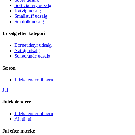
Soft Gallery udsalg
Katvig udsalg
Smallstuff udsalg
Småfolk udsalg
Udsalg efter kategori
Børneudstyr udsalg
Nattøj udsalg
Sengerande udsalg
Sæson
Julekalender til børn
Jul
Julekalendere
Julekalender til børn
Alt til jul
Jul efter mærke