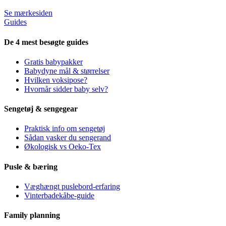
Se mærkesiden
Guides
De 4 mest besøgte guides
Gratis babypakker
Babydyne mål & størrelser
Hvilken voksipose?
Hvornår sidder baby selv?
Sengetøj & sengegear
Praktisk info om sengetøj
Sådan vasker du sengerand
Økologisk vs Oeko-Tex
Pusle & bæring
Væghængt puslebord-erfaring
Vinterbadekåbe-guide
Family planning