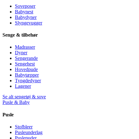
Soveposer
Babynest
Babydyner
Slyngevugger
Senge & tilbehør
Madrasser
Dyner
Sengerande
Sengehest
Hovedpude
Babytæpper
Tyngdedyner
Lagener
Se alt sengetøj & sove
Pusle & Baby
Pusle
Stofbleer
Pusleunderlag
Puslepuder