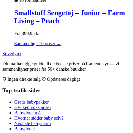
10 forhandlere
Smallstuff Sengetøj – Junior – Farm
Living – Peach
Fra
399,95
kr.
Sammenlign 10 priser →
Sovedyret
Din uafhængige guide til de bedste priser på børneudstyr — vi
sammenligner priser fra 50+ danske butikker.
Ingen direkte salg
Opdateres dagligt
Top trafik-sider
Gratis babypakker
Hvilken voksipose?
Babydyne mål
Hvornår sidder baby selv?
Neonate babyalarm
Babydyner