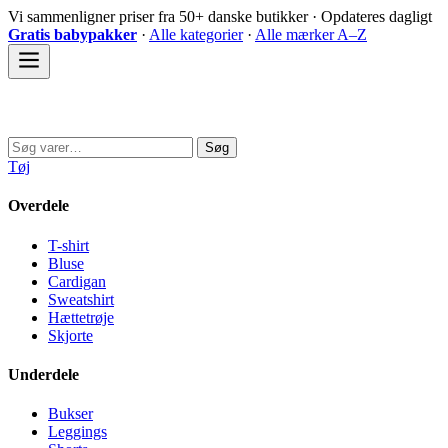
Spring
Vi sammenligner priser fra 50+ danske butikker · Opdateres dagligt
til
Gratis babypakker
·
Alle kategorier
·
Alle mærker A–Z
indhold
Sovedyret
Søg
Søg
efter:
Tøj
Overdele
T-shirt
Bluse
Cardigan
Sweatshirt
Hættetrøje
Skjorte
Underdele
Bukser
Leggings