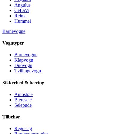
Angulus
CeLaVi
Reima
Hummel
Barnevogne
Vogntyper
Barnevogne
Klapvogn
Duovogn
Tvillingevogn
Sikkerhed & bæring
Autostole
Bæresele
Selepude
Tilbehør
Regnslag
Barnevognspuder