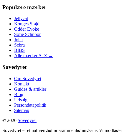
Populære mærker
Jellycat
Konges Sløjd
Odder Evoke
Sofie Schnoor
Joha
Sebra
BIBS
Alle mærker A–Z →
Sovedyret
Om Sovedyret
Kontakt
Guides & artikler
Blog
Udsalg
Persondatapolitik
Sitemap
© 2026
Sovedyret
Sovedyret er et uafhængigt prissammenligningssite. Vi modtager