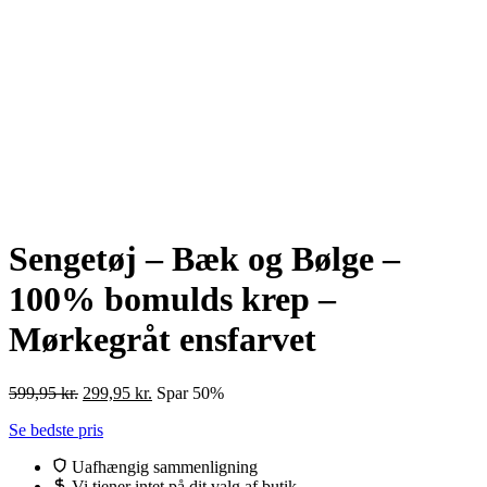
Sengetøj – Bæk og Bølge –
100% bomulds krep –
Mørkegråt ensfarvet
Den
Den
599,95
kr.
299,95
kr.
Spar 50%
oprindelige
aktuelle
Se bedste pris
pris
pris
var:
er:
Uafhængig sammenligning
599,95 kr..
299,95 kr..
Vi tjener intet på dit valg af butik