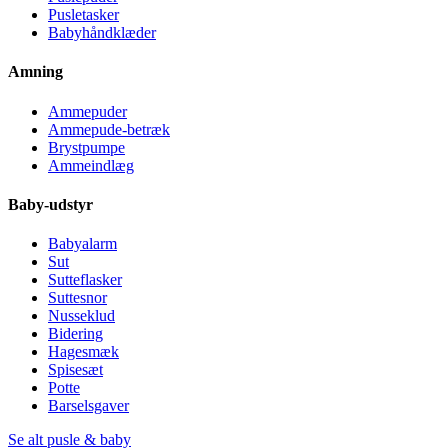
Pusletasker
Babyhåndklæder
Amning
Ammepuder
Ammepude-betræk
Brystpumpe
Ammeindlæg
Baby-udstyr
Babyalarm
Sut
Sutteflasker
Suttesnor
Nusseklud
Bidering
Hagesmæk
Spisesæt
Potte
Barselsgaver
Se alt pusle & baby