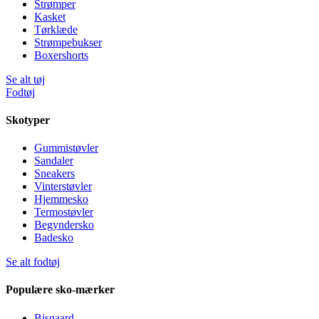
Strømper
Kasket
Tørklæde
Strømpebukser
Boxershorts
Se alt tøj
Fodtøj
Skotyper
Gummistøvler
Sandaler
Sneakers
Vinterstøvler
Hjemmesko
Termostøvler
Begyndersko
Badesko
Se alt fodtøj
Populære sko-mærker
Bisgaard