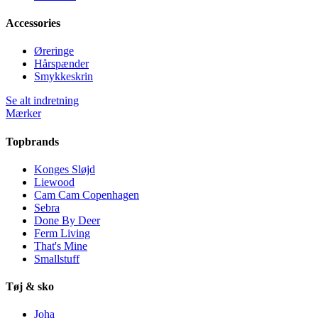
Accessories
Øreringe
Hårspænder
Smykkeskrin
Se alt indretning
Mærker
Topbrands
Konges Sløjd
Liewood
Cam Cam Copenhagen
Sebra
Done By Deer
Ferm Living
That's Mine
Smallstuff
Tøj & sko
Joha