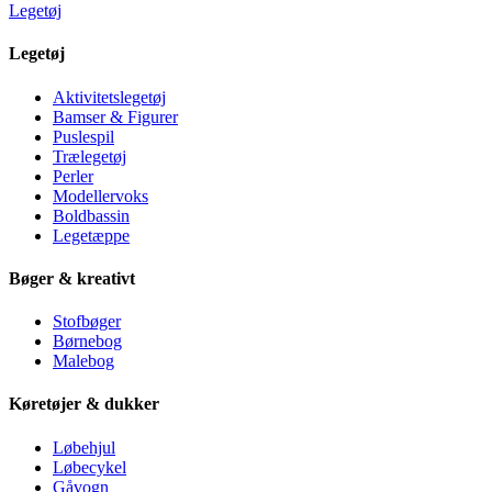
Legetøj
Legetøj
Aktivitetslegetøj
Bamser & Figurer
Puslespil
Trælegetøj
Perler
Modellervoks
Boldbassin
Legetæppe
Bøger & kreativt
Stofbøger
Børnebog
Malebog
Køretøjer & dukker
Løbehjul
Løbecykel
Gåvogn