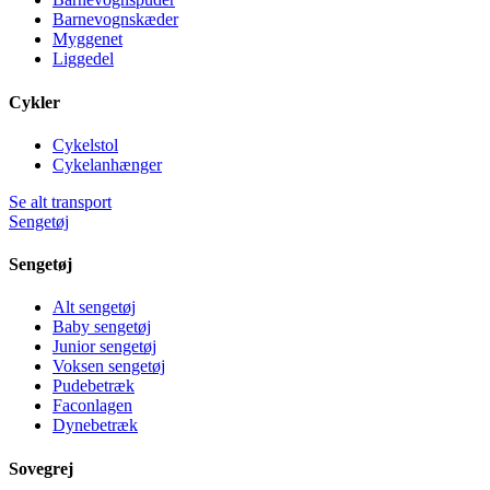
Barnevognskæder
Myggenet
Liggedel
Cykler
Cykelstol
Cykelanhænger
Se alt transport
Sengetøj
Sengetøj
Alt sengetøj
Baby sengetøj
Junior sengetøj
Voksen sengetøj
Pudebetræk
Faconlagen
Dynebetræk
Sovegrej