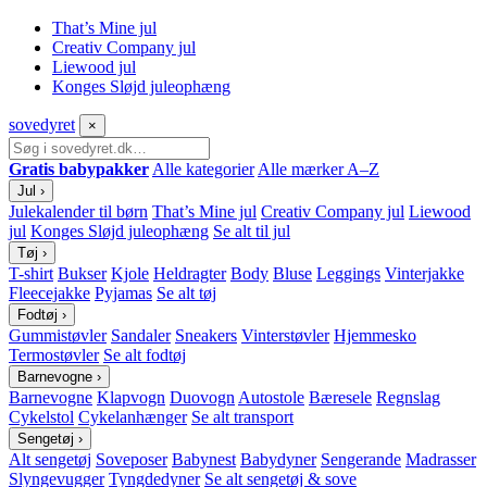
That’s Mine jul
Creativ Company jul
Liewood jul
Konges Sløjd juleophæng
sove
dyret
×
Gratis babypakker
Alle kategorier
Alle mærker A–Z
Jul
›
Julekalender til børn
That’s Mine jul
Creativ Company jul
Liewood
jul
Konges Sløjd juleophæng
Se alt til jul
Tøj
›
T-shirt
Bukser
Kjole
Heldragter
Body
Bluse
Leggings
Vinterjakke
Fleecejakke
Pyjamas
Se alt tøj
Fodtøj
›
Gummistøvler
Sandaler
Sneakers
Vinterstøvler
Hjemmesko
Termostøvler
Se alt fodtøj
Barnevogne
›
Barnevogne
Klapvogn
Duovogn
Autostole
Bæresele
Regnslag
Cykelstol
Cykelanhænger
Se alt transport
Sengetøj
›
Alt sengetøj
Soveposer
Babynest
Babydyner
Sengerande
Madrasser
Slyngevugger
Tyngdedyner
Se alt sengetøj & sove