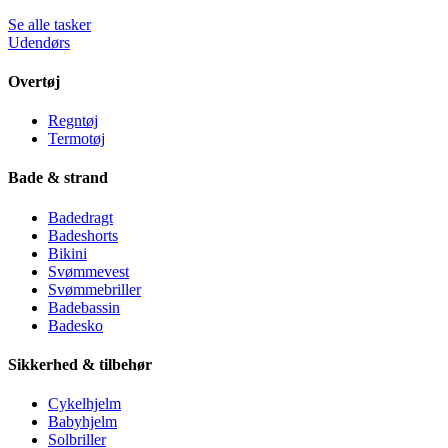
Se alle tasker
Udendørs
Overtøj
Regntøj
Termotøj
Bade & strand
Badedragt
Badeshorts
Bikini
Svømmevest
Svømmebriller
Badebassin
Badesko
Sikkerhed & tilbehør
Cykelhjelm
Babyhjelm
Solbriller