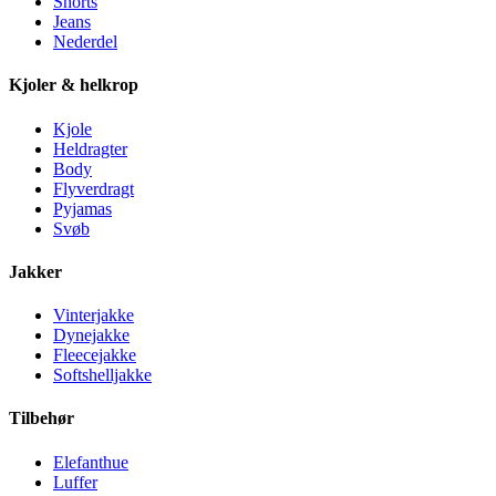
Shorts
Jeans
Nederdel
Kjoler & helkrop
Kjole
Heldragter
Body
Flyverdragt
Pyjamas
Svøb
Jakker
Vinterjakke
Dynejakke
Fleecejakke
Softshelljakke
Tilbehør
Elefanthue
Luffer