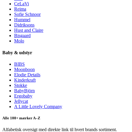
CeLaVi
Reima
Sofie Schnoor
Hummel
Didriksons
Hust and Claire
Bisgaard
Molo
Baby & udstyr
BIBS
Moonboon
Elodie Details
Kinderkraft
Stokke
BabyBjörn
Ergobaby
Jellycat
A Little Lovely Company
Alle 100+ mærker A–Z
Alfabetisk oversigt med direkte link til hvert brands sortiment.