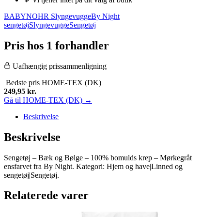
BABYNOHR Slyngevugge
By Night
sengetøj
Slyngevugge
Sengetøj
Pris hos 1 forhandler
Uafhængig prissammenligning
Bedste pris
HOME-TEX (DK)
249,95
kr.
Gå til HOME-TEX (DK) →
Beskrivelse
Beskrivelse
Sengetøj – Bæk og Bølge – 100% bomulds krep – Mørkegråt
ensfarvet fra By Night. Kategori: Hjem og have|Linned og
sengetøj|Sengetøj.
Relaterede varer