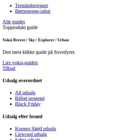
Terminsberegner
Børnepenge-rabat
Alle guides
Topprodukt guide
Voksi Breeze / Sky / Explorer / Urban
Den mest klikke guide på Sovedyret.
Læs voksi-guiden
Tilbud
Udsalg overordnet
Alt udsalg
Billigt sengetøj
Black Friday
Udsalg efter brand
Konges Sløjd udsalg
Liewood udsalg
Sebra udsalg