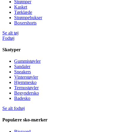
Strømper
Kasket
Tørklæde
Strømpebukser
Boxershorts
Se alt tøj
Fodtøj
Skotyper
Gummistøvler
Sandaler
Sneakers
Vinterstøvler
Hjemmesko
Termostøvler
Begyndersko
Badesko
Se alt fodtøj
Populære sko-mærker
Bisgaard