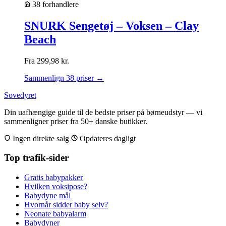
38 forhandlere
SNURK Sengetøj – Voksen – Clay
Beach
Fra
299,98
kr.
Sammenlign 38 priser →
Sovedyret
Din uafhængige guide til de bedste priser på børneudstyr — vi
sammenligner priser fra 50+ danske butikker.
Ingen direkte salg
Opdateres dagligt
Top trafik-sider
Gratis babypakker
Hvilken voksipose?
Babydyne mål
Hvornår sidder baby selv?
Neonate babyalarm
Babydyner