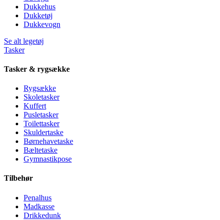
Dukkehus
Dukketøj
Dukkevogn
Se alt legetøj
Tasker
Tasker & rygsække
Rygsække
Skoletasker
Kuffert
Pusletasker
Toilettasker
Skuldertaske
Børnehavetaske
Bæltetaske
Gymnastikpose
Tilbehør
Penalhus
Madkasse
Drikkedunk