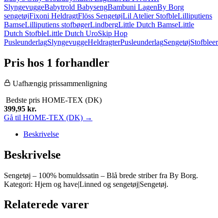
Slyngevugge
Babytrold Babyseng
Bambuni Lagen
By Borg
sengetøj
Fixoni Heldragt
Flöss Sengetøj
Lil Atelier Stofble
Lilliputiens
Bamse
Lilliputiens stofbøger
Lindberg
Little Dutch Bamse
Little
Dutch Stofble
Little Dutch Uro
Skip Hop
Pusleunderlag
Slyngevugge
Heldragter
Pusleunderlag
Sengetøj
Stofbleer
Pris hos 1 forhandler
Uafhængig prissammenligning
Bedste pris
HOME-TEX (DK)
399,95
kr.
Gå til HOME-TEX (DK) →
Beskrivelse
Beskrivelse
Sengetøj – 100% bomuldssatin – Blå brede striber fra By Borg.
Kategori: Hjem og have|Linned og sengetøj|Sengetøj.
Relaterede varer