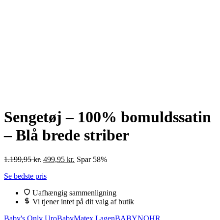
Sengetøj – 100% bomuldssatin
– Blå brede striber
Den
Den
1.199,95
kr.
499,95
kr.
Spar 58%
oprindelige
aktuelle
Se bedste pris
pris
pris
var:
er:
Uafhængig sammenligning
1.199,95 kr..
499,95 kr..
Vi tjener intet på dit valg af butik
Baby's Only Uro
BabyMatex Lagen
BABYNOHR