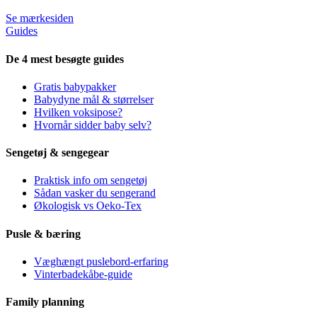
Se mærkesiden
Guides
De 4 mest besøgte guides
Gratis babypakker
Babydyne mål & størrelser
Hvilken voksipose?
Hvornår sidder baby selv?
Sengetøj & sengegear
Praktisk info om sengetøj
Sådan vasker du sengerand
Økologisk vs Oeko-Tex
Pusle & bæring
Væghængt puslebord-erfaring
Vinterbadekåbe-guide
Family planning