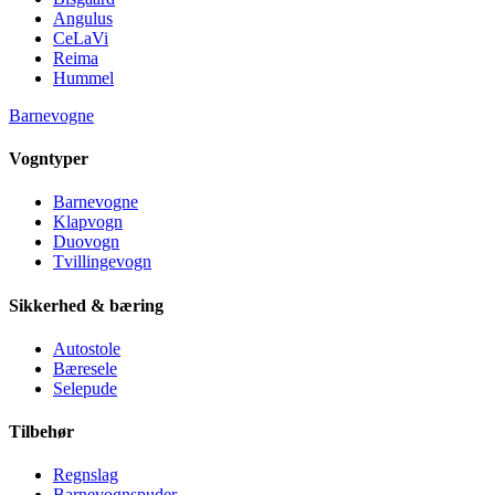
Angulus
CeLaVi
Reima
Hummel
Barnevogne
Vogntyper
Barnevogne
Klapvogn
Duovogn
Tvillingevogn
Sikkerhed & bæring
Autostole
Bæresele
Selepude
Tilbehør
Regnslag
Barnevognspuder