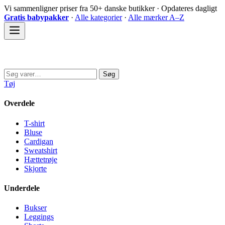
Spring
Vi sammenligner priser fra 50+ danske butikker · Opdateres dagligt
til
Gratis babypakker
·
Alle kategorier
·
Alle mærker A–Z
indhold
Sovedyret
Søg
Søg
efter:
Tøj
Overdele
T-shirt
Bluse
Cardigan
Sweatshirt
Hættetrøje
Skjorte
Underdele
Bukser
Leggings