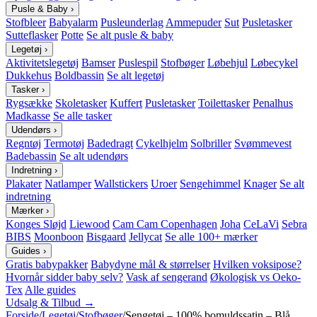
Pusle & Baby
›
Stofbleer
Babyalarm
Pusleunderlag
Ammepuder
Sut
Pusletasker
Sutteflasker
Potte
Se alt pusle & baby
Legetøj
›
Aktivitetslegetøj
Bamser
Puslespil
Stofbøger
Løbehjul
Løbecykel
Dukkehus
Boldbassin
Se alt legetøj
Tasker
›
Rygsække
Skoletasker
Kuffert
Pusletasker
Toilettasker
Penalhus
Madkasse
Se alle tasker
Udendørs
›
Regntøj
Termotøj
Badedragt
Cykelhjelm
Solbriller
Svømmevest
Badebassin
Se alt udendørs
Indretning
›
Plakater
Natlamper
Wallstickers
Uroer
Sengehimmel
Knager
Se alt
indretning
Mærker
›
Konges Sløjd
Liewood
Cam Cam Copenhagen
Joha
CeLaVi
Sebra
BIBS
Moonboon
Bisgaard
Jellycat
Se alle 100+ mærker
Guides
›
Gratis babypakker
Babydyne mål & størrelser
Hvilken voksipose?
Hvornår sidder baby selv?
Vask af sengerand
Økologisk vs Oeko-
Tex
Alle guides
Udsalg & Tilbud →
Forside
/
Legetøj
/
Stofbøger
/
Sengetøj – 100% bomuldssatin – Blå