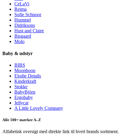
CeLaVi
Reima
Sofie Schnoor
Hummel
Didriksons
Hust and Claire
Bisgaard
Molo
Baby & udstyr
BIBS
Moonboon
Elodie Details
Kinderkraft
Stokke
BabyBjörn
Ergobaby
Jellycat
A Little Lovely Company
Alle 100+ mærker A–Z
Alfabetisk oversigt med direkte link til hvert brands sortiment.