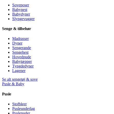
Soveposer
Babynest
Babydyner
Slyngevugger
Senge & tilbehør
Madrasser
Dyner
Sengerande
Sengehest
Hovedpude
Babytæpper
Tyngdedyner
Lagener
Se alt sengetøj & sove
Pusle & Baby
Pusle
Stofbleer
Pusleunderlag
Puslepuder