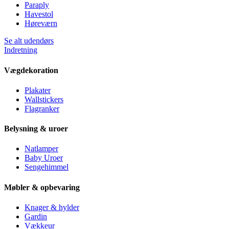
Paraply
Havestol
Høreværn
Se alt udendørs
Indretning
Vægdekoration
Plakater
Wallstickers
Flagranker
Belysning & uroer
Natlamper
Baby Uroer
Sengehimmel
Møbler & opbevaring
Knager & hylder
Gardin
Vækkeur