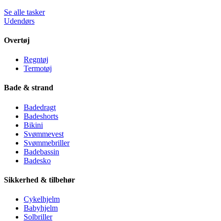
Se alle tasker
Udendørs
Overtøj
Regntøj
Termotøj
Bade & strand
Badedragt
Badeshorts
Bikini
Svømmevest
Svømmebriller
Badebassin
Badesko
Sikkerhed & tilbehør
Cykelhjelm
Babyhjelm
Solbriller