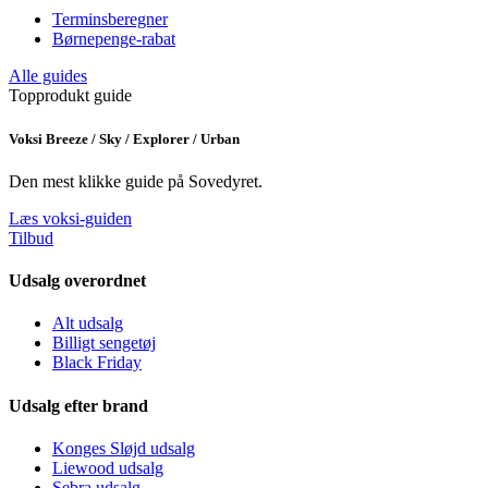
Terminsberegner
Børnepenge-rabat
Alle guides
Topprodukt guide
Voksi Breeze / Sky / Explorer / Urban
Den mest klikke guide på Sovedyret.
Læs voksi-guiden
Tilbud
Udsalg overordnet
Alt udsalg
Billigt sengetøj
Black Friday
Udsalg efter brand
Konges Sløjd udsalg
Liewood udsalg
Sebra udsalg