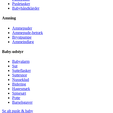
Pusletasker
Babyhåndklæder
Amning
Ammepuder
Ammepude-betræk
Brystpumpe
Ammeindlæg
Baby-udstyr
Babyalarm
Sut
Sutteflasker
Suttesnor
Nusseklud
Bidering
Hagesmæk
Spisesæt
Potte
Barselsgaver
Se alt pusle & baby