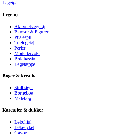
Legetøj
Legetøj
Aktivitetslegetøj
Bamser & Figurer
Puslespil
Trælegetøj
Perler
Modellervoks
Boldbassin
Legetæppe
Bøger & kreativt
Stofbøger
Børnebog
Malebog
Køretøjer & dukker
Løbehjul
Løbecykel
Gåvogn