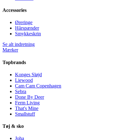
Accessories
Øreringe
Hårspænder
Smykkeskrin
Se alt indretning
Mærker
Topbrands
Konges Sløjd
Liewood
Cam Cam Copenhagen
Sebra
Done By Deer
Ferm Living
That's Mine
Smallstuff
Tøj & sko
Joha