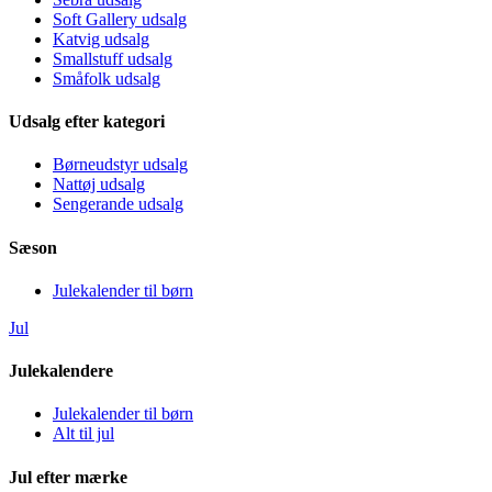
Soft Gallery udsalg
Katvig udsalg
Smallstuff udsalg
Småfolk udsalg
Udsalg efter kategori
Børneudstyr udsalg
Nattøj udsalg
Sengerande udsalg
Sæson
Julekalender til børn
Jul
Julekalendere
Julekalender til børn
Alt til jul
Jul efter mærke