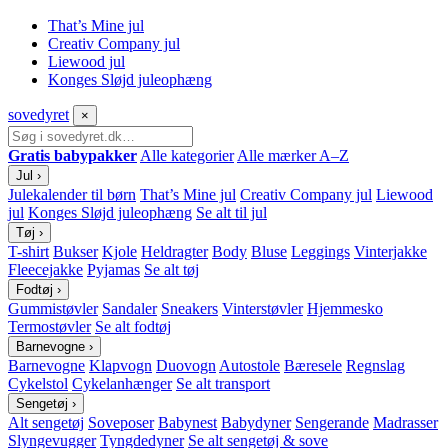
That’s Mine jul
Creativ Company jul
Liewood jul
Konges Sløjd juleophæng
sove
dyret
×
Gratis babypakker
Alle kategorier
Alle mærker A–Z
Jul
›
Julekalender til børn
That’s Mine jul
Creativ Company jul
Liewood
jul
Konges Sløjd juleophæng
Se alt til jul
Tøj
›
T-shirt
Bukser
Kjole
Heldragter
Body
Bluse
Leggings
Vinterjakke
Fleecejakke
Pyjamas
Se alt tøj
Fodtøj
›
Gummistøvler
Sandaler
Sneakers
Vinterstøvler
Hjemmesko
Termostøvler
Se alt fodtøj
Barnevogne
›
Barnevogne
Klapvogn
Duovogn
Autostole
Bæresele
Regnslag
Cykelstol
Cykelanhænger
Se alt transport
Sengetøj
›
Alt sengetøj
Soveposer
Babynest
Babydyner
Sengerande
Madrasser
Slyngevugger
Tyngdedyner
Se alt sengetøj & sove