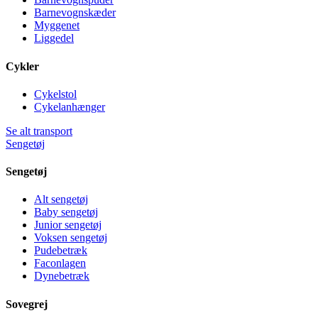
Barnevognskæder
Myggenet
Liggedel
Cykler
Cykelstol
Cykelanhænger
Se alt transport
Sengetøj
Sengetøj
Alt sengetøj
Baby sengetøj
Junior sengetøj
Voksen sengetøj
Pudebetræk
Faconlagen
Dynebetræk
Sovegrej