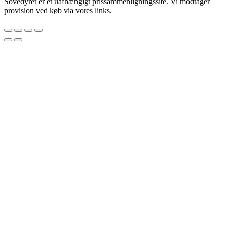
Sovedyret er et uafhængigt prissammenligningssite. Vi modtager
provision ved køb via vores links.