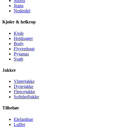
Shorts
Jeans
Nederdel
Kjoler & helkrop
Kjole
Heldragter
Body
Flyverdragt
Pyjamas
Svøb
Jakker
Vinterjakke
Dynejakke
Fleecejakke
Softshelljakke
Tilbehør
Elefanthue
Luffer