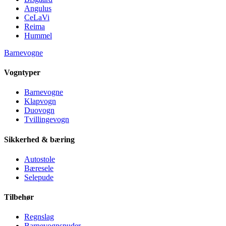
Angulus
CeLaVi
Reima
Hummel
Barnevogne
Vogntyper
Barnevogne
Klapvogn
Duovogn
Tvillingevogn
Sikkerhed & bæring
Autostole
Bæresele
Selepude
Tilbehør
Regnslag
Barnevognspuder