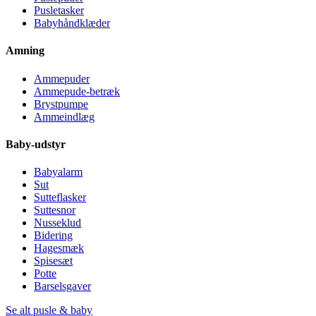
Pusletasker
Babyhåndklæder
Amning
Ammepuder
Ammepude-betræk
Brystpumpe
Ammeindlæg
Baby-udstyr
Babyalarm
Sut
Sutteflasker
Suttesnor
Nusseklud
Bidering
Hagesmæk
Spisesæt
Potte
Barselsgaver
Se alt pusle & baby