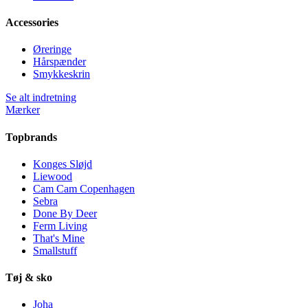
Accessories
Øreringe
Hårspænder
Smykkeskrin
Se alt indretning
Mærker
Topbrands
Konges Sløjd
Liewood
Cam Cam Copenhagen
Sebra
Done By Deer
Ferm Living
That's Mine
Smallstuff
Tøj & sko
Joha