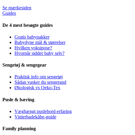
Se mærkesiden
Guides
De 4 mest besøgte guides
Gratis babypakker
Babydyne mål & størrelser
Hvilken voksipose?
Hvornår sidder baby selv?
Sengetøj & sengegear
Praktisk info om sengetøj
Sådan vasker du sengerand
Økologisk vs Oeko-Tex
Pusle & bæring
Væghængt puslebord-erfaring
Vinterbadekåbe-guide
Family planning