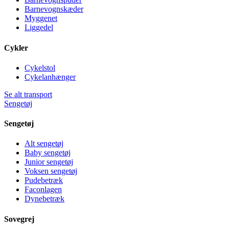
Barnevognskæder
Myggenet
Liggedel
Cykler
Cykelstol
Cykelanhænger
Se alt transport
Sengetøj
Sengetøj
Alt sengetøj
Baby sengetøj
Junior sengetøj
Voksen sengetøj
Pudebetræk
Faconlagen
Dynebetræk
Sovegrej