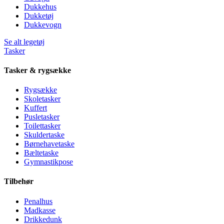
Dukkehus
Dukketøj
Dukkevogn
Se alt legetøj
Tasker
Tasker & rygsække
Rygsække
Skoletasker
Kuffert
Pusletasker
Toilettasker
Skuldertaske
Børnehavetaske
Bæltetaske
Gymnastikpose
Tilbehør
Penalhus
Madkasse
Drikkedunk