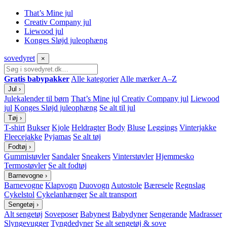
That’s Mine jul
Creativ Company jul
Liewood jul
Konges Sløjd juleophæng
sove
dyret
×
Gratis babypakker
Alle kategorier
Alle mærker A–Z
Jul
›
Julekalender til børn
That’s Mine jul
Creativ Company jul
Liewood
jul
Konges Sløjd juleophæng
Se alt til jul
Tøj
›
T-shirt
Bukser
Kjole
Heldragter
Body
Bluse
Leggings
Vinterjakke
Fleecejakke
Pyjamas
Se alt tøj
Fodtøj
›
Gummistøvler
Sandaler
Sneakers
Vinterstøvler
Hjemmesko
Termostøvler
Se alt fodtøj
Barnevogne
›
Barnevogne
Klapvogn
Duovogn
Autostole
Bæresele
Regnslag
Cykelstol
Cykelanhænger
Se alt transport
Sengetøj
›
Alt sengetøj
Soveposer
Babynest
Babydyner
Sengerande
Madrasser
Slyngevugger
Tyngdedyner
Se alt sengetøj & sove