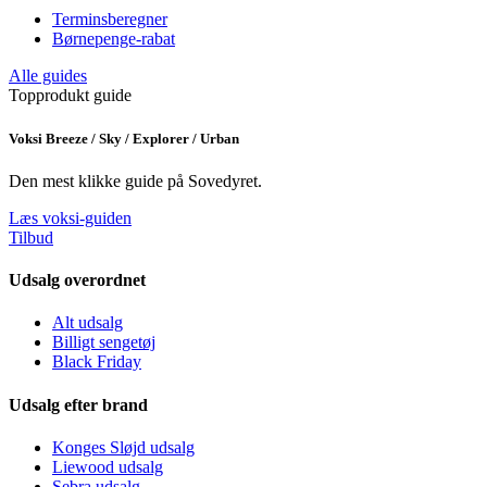
Terminsberegner
Børnepenge-rabat
Alle guides
Topprodukt guide
Voksi Breeze / Sky / Explorer / Urban
Den mest klikke guide på Sovedyret.
Læs voksi-guiden
Tilbud
Udsalg overordnet
Alt udsalg
Billigt sengetøj
Black Friday
Udsalg efter brand
Konges Sløjd udsalg
Liewood udsalg
Sebra udsalg