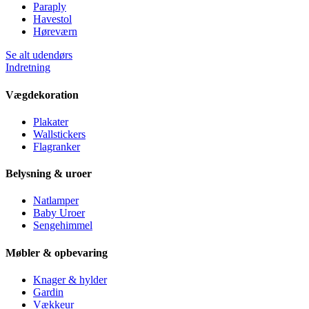
Paraply
Havestol
Høreværn
Se alt udendørs
Indretning
Vægdekoration
Plakater
Wallstickers
Flagranker
Belysning & uroer
Natlamper
Baby Uroer
Sengehimmel
Møbler & opbevaring
Knager & hylder
Gardin
Vækkeur