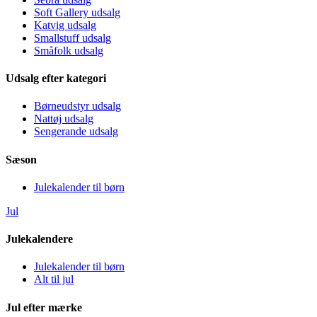
Soft Gallery udsalg
Katvig udsalg
Smallstuff udsalg
Småfolk udsalg
Udsalg efter kategori
Børneudstyr udsalg
Nattøj udsalg
Sengerande udsalg
Sæson
Julekalender til børn
Jul
Julekalendere
Julekalender til børn
Alt til jul
Jul efter mærke