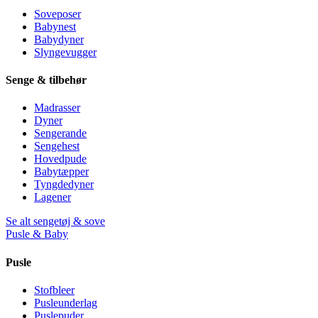
Soveposer
Babynest
Babydyner
Slyngevugger
Senge & tilbehør
Madrasser
Dyner
Sengerande
Sengehest
Hovedpude
Babytæpper
Tyngdedyner
Lagener
Se alt sengetøj & sove
Pusle & Baby
Pusle
Stofbleer
Pusleunderlag
Puslepuder