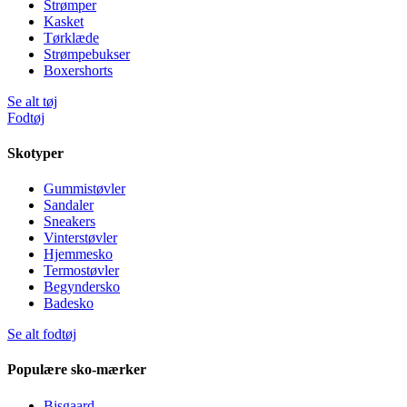
Strømper
Kasket
Tørklæde
Strømpebukser
Boxershorts
Se alt tøj
Fodtøj
Skotyper
Gummistøvler
Sandaler
Sneakers
Vinterstøvler
Hjemmesko
Termostøvler
Begyndersko
Badesko
Se alt fodtøj
Populære sko-mærker
Bisgaard