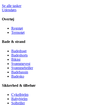
Se alle tasker
Udendørs
Overtøj
Regntøj
Termotøj
Bade & strand
Badedragt
Badeshorts
Bikini
Svømmevest
Svømmebriller
Badebassin
Badesko
Sikkerhed & tilbehør
Cykelhjelm
Babyhjelm
Solbriller