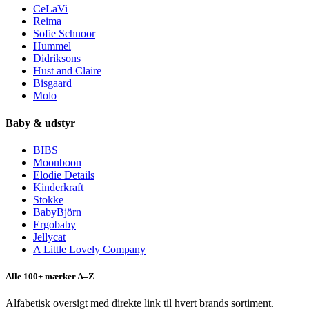
CeLaVi
Reima
Sofie Schnoor
Hummel
Didriksons
Hust and Claire
Bisgaard
Molo
Baby & udstyr
BIBS
Moonboon
Elodie Details
Kinderkraft
Stokke
BabyBjörn
Ergobaby
Jellycat
A Little Lovely Company
Alle 100+ mærker A–Z
Alfabetisk oversigt med direkte link til hvert brands sortiment.