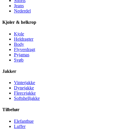
Shorts
Jeans
Nederdel
Kjoler & helkrop
Kjole
Heldragter
Body
Flyverdragt
Pyjamas
Svøb
Jakker
Vinterjakke
Dynejakke
Fleecejakke
Softshelljakke
Tilbehør
Elefanthue
Luffer