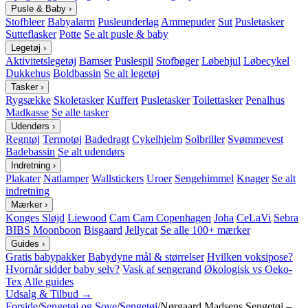
Pusle & Baby
›
Stofbleer
Babyalarm
Pusleunderlag
Ammepuder
Sut
Pusletasker
Sutteflasker
Potte
Se alt pusle & baby
Legetøj
›
Aktivitetslegetøj
Bamser
Puslespil
Stofbøger
Løbehjul
Løbecykel
Dukkehus
Boldbassin
Se alt legetøj
Tasker
›
Rygsække
Skoletasker
Kuffert
Pusletasker
Toilettasker
Penalhus
Madkasse
Se alle tasker
Udendørs
›
Regntøj
Termotøj
Badedragt
Cykelhjelm
Solbriller
Svømmevest
Badebassin
Se alt udendørs
Indretning
›
Plakater
Natlamper
Wallstickers
Uroer
Sengehimmel
Knager
Se alt
indretning
Mærker
›
Konges Sløjd
Liewood
Cam Cam Copenhagen
Joha
CeLaVi
Sebra
BIBS
Moonboon
Bisgaard
Jellycat
Se alle 100+ mærker
Guides
›
Gratis babypakker
Babydyne mål & størrelser
Hvilken voksipose?
Hvornår sidder baby selv?
Vask af sengerand
Økologisk vs Oeko-
Tex
Alle guides
Udsalg & Tilbud →
Forside
/
Sengetøj og Sove
/
Sengetøj
/
Nørgaard Madsens Sengetøj –