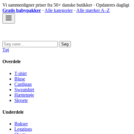
Spring
Vi sammenligner priser fra 50+ danske butikker · Opdateres dagligt
til
Gratis babypakker
·
Alle kategorier
·
Alle mærker A–Z
indhold
Sovedyret
Søg
Søg
efter:
Tøj
Overdele
T-shirt
Bluse
Cardigan
Sweatshirt
Hættetrøje
Skjorte
Underdele
Bukser
Leggings