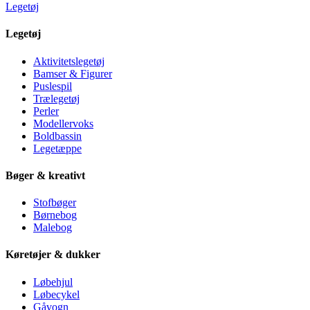
Legetøj
Legetøj
Aktivitetslegetøj
Bamser & Figurer
Puslespil
Trælegetøj
Perler
Modellervoks
Boldbassin
Legetæppe
Bøger & kreativt
Stofbøger
Børnebog
Malebog
Køretøjer & dukker
Løbehjul
Løbecykel
Gåvogn