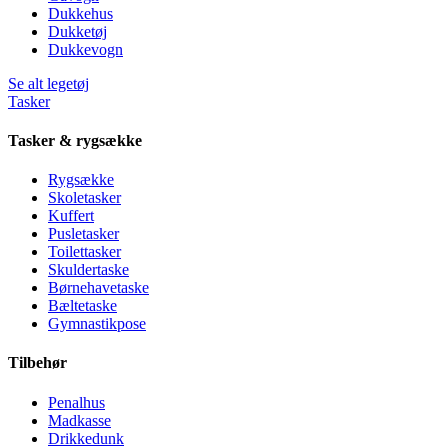
Dukkehus
Dukketøj
Dukkevogn
Se alt legetøj
Tasker
Tasker & rygsække
Rygsække
Skoletasker
Kuffert
Pusletasker
Toilettasker
Skuldertaske
Børnehavetaske
Bæltetaske
Gymnastikpose
Tilbehør
Penalhus
Madkasse
Drikkedunk