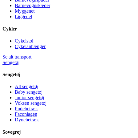
Barnevognskæder
Myggenet
Liggedel
Cykler
Cykelstol
Cykelanhænger
Se alt transport
Sengetøj
Sengetøj
Alt sengetøj
Baby sengetøj
Junior sengetøj
Voksen sengetøj
Pudebetræk
Faconlagen
Dynebetræk
Sovegrej