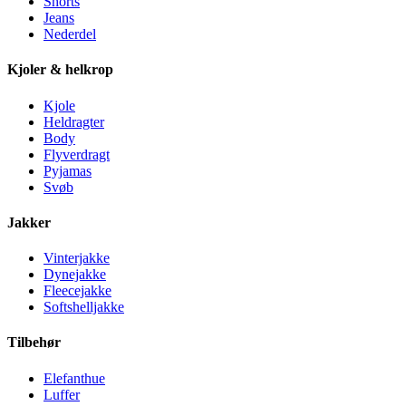
Shorts
Jeans
Nederdel
Kjoler & helkrop
Kjole
Heldragter
Body
Flyverdragt
Pyjamas
Svøb
Jakker
Vinterjakke
Dynejakke
Fleecejakke
Softshelljakke
Tilbehør
Elefanthue
Luffer