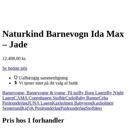
Naturkind Barnevogn Ida Max
– Jade
12.498,00
kr.
Se bedste pris
Uafhængig sammenligning
Vi tjener intet på dit valg af butik
Barnevogne, Barnevogne & vogne, På tur
By Borg Lagen
By Night
Lagen
CAMA Copenhagen Stofble
CarloBaby Bamse
Ceba
Pusleunderlag
JUNA Lagen
Kaxholmen Babyseng
Kaxholmen
Sengerand
Kid'oh Pusleunderlag
Pusleunderlag
Stofbleer
Pris hos 1 forhandler