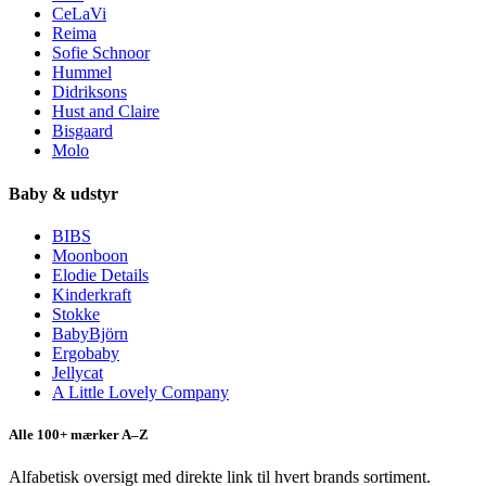
CeLaVi
Reima
Sofie Schnoor
Hummel
Didriksons
Hust and Claire
Bisgaard
Molo
Baby & udstyr
BIBS
Moonboon
Elodie Details
Kinderkraft
Stokke
BabyBjörn
Ergobaby
Jellycat
A Little Lovely Company
Alle 100+ mærker A–Z
Alfabetisk oversigt med direkte link til hvert brands sortiment.