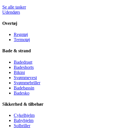
Se alle tasker
Udendørs
Overtøj
Regntøj
Termotøj
Bade & strand
Badedragt
Badeshorts
Bikini
Svømmevest
Svømmebriller
Badebassin
Badesko
Sikkerhed & tilbehør
Cykelhjelm
Babyhjelm
Solbriller