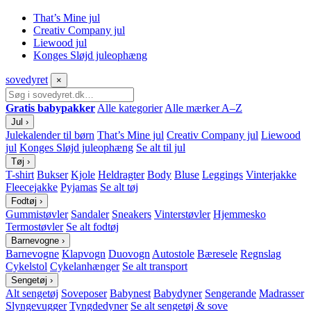
That’s Mine jul
Creativ Company jul
Liewood jul
Konges Sløjd juleophæng
sove
dyret
×
Gratis babypakker
Alle kategorier
Alle mærker A–Z
Jul
›
Julekalender til børn
That’s Mine jul
Creativ Company jul
Liewood
jul
Konges Sløjd juleophæng
Se alt til jul
Tøj
›
T-shirt
Bukser
Kjole
Heldragter
Body
Bluse
Leggings
Vinterjakke
Fleecejakke
Pyjamas
Se alt tøj
Fodtøj
›
Gummistøvler
Sandaler
Sneakers
Vinterstøvler
Hjemmesko
Termostøvler
Se alt fodtøj
Barnevogne
›
Barnevogne
Klapvogn
Duovogn
Autostole
Bæresele
Regnslag
Cykelstol
Cykelanhænger
Se alt transport
Sengetøj
›
Alt sengetøj
Soveposer
Babynest
Babydyner
Sengerande
Madrasser
Slyngevugger
Tyngdedyner
Se alt sengetøj & sove