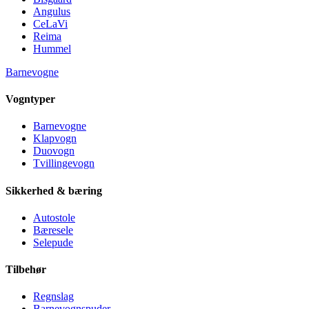
Angulus
CeLaVi
Reima
Hummel
Barnevogne
Vogntyper
Barnevogne
Klapvogn
Duovogn
Tvillingevogn
Sikkerhed & bæring
Autostole
Bæresele
Selepude
Tilbehør
Regnslag
Barnevognspuder