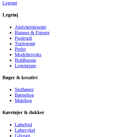
Legetøj
Legetøj
Aktivitetslegetøj
Bamser & Figurer
Puslespil
Trælegetøj
Perler
Modellervoks
Boldbassin
Legetæppe
Bøger & kreativt
Stofbøger
Børnebog
Malebog
Køretøjer & dukker
Løbehjul
Løbecykel
Gåvogn