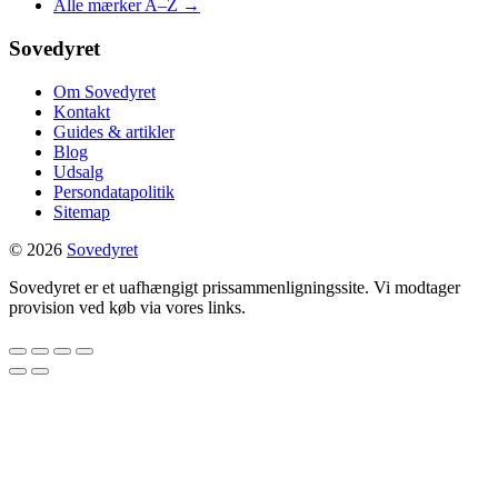
Alle mærker A–Z →
Sovedyret
Om Sovedyret
Kontakt
Guides & artikler
Blog
Udsalg
Persondatapolitik
Sitemap
© 2026
Sovedyret
Sovedyret er et uafhængigt prissammenligningssite. Vi modtager
provision ved køb via vores links.