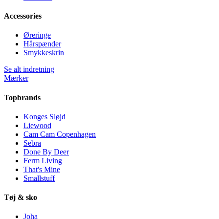
Accessories
Øreringe
Hårspænder
Smykkeskrin
Se alt indretning
Mærker
Topbrands
Konges Sløjd
Liewood
Cam Cam Copenhagen
Sebra
Done By Deer
Ferm Living
That's Mine
Smallstuff
Tøj & sko
Joha