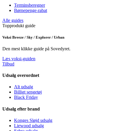
Terminsberegner
Børnepenge-rabat
Alle guides
Topprodukt guide
Voksi Breeze / Sky / Explorer / Urban
Den mest klikke guide på Sovedyret.
Læs voksi-guiden
Tilbud
Udsalg overordnet
Alt udsalg
Billigt sengetøj
Black Friday
Udsalg efter brand
Konges Sløjd udsalg
Liewood udsalg
Sebra udsalg