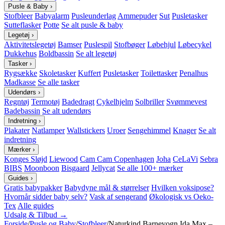
Pusle & Baby
›
Stofbleer
Babyalarm
Pusleunderlag
Ammepuder
Sut
Pusletasker
Sutteflasker
Potte
Se alt pusle & baby
Legetøj
›
Aktivitetslegetøj
Bamser
Puslespil
Stofbøger
Løbehjul
Løbecykel
Dukkehus
Boldbassin
Se alt legetøj
Tasker
›
Rygsække
Skoletasker
Kuffert
Pusletasker
Toilettasker
Penalhus
Madkasse
Se alle tasker
Udendørs
›
Regntøj
Termotøj
Badedragt
Cykelhjelm
Solbriller
Svømmevest
Badebassin
Se alt udendørs
Indretning
›
Plakater
Natlamper
Wallstickers
Uroer
Sengehimmel
Knager
Se alt
indretning
Mærker
›
Konges Sløjd
Liewood
Cam Cam Copenhagen
Joha
CeLaVi
Sebra
BIBS
Moonboon
Bisgaard
Jellycat
Se alle 100+ mærker
Guides
›
Gratis babypakker
Babydyne mål & størrelser
Hvilken voksipose?
Hvornår sidder baby selv?
Vask af sengerand
Økologisk vs Oeko-
Tex
Alle guides
Udsalg & Tilbud →
Forside
/
Pusle og Baby
/
Stofbleer
/
Naturkind Barnevogn Ida Max –