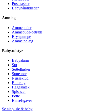
Pusletasker
Babyhåndklæder
Amning
Ammepuder
Ammepude-betræk
Brystpumpe
Ammeindlæg
Baby-udstyr
Babyalarm
Sut
Sutteflasker
Suttesnor
Nusseklud
Bidering
Hagesmæk
Spisesæt
Potte
Barselsgaver
Se alt pusle & baby