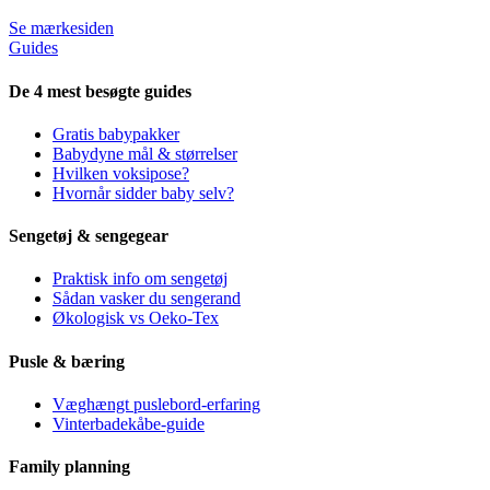
Se mærkesiden
Guides
De 4 mest besøgte guides
Gratis babypakker
Babydyne mål & størrelser
Hvilken voksipose?
Hvornår sidder baby selv?
Sengetøj & sengegear
Praktisk info om sengetøj
Sådan vasker du sengerand
Økologisk vs Oeko-Tex
Pusle & bæring
Væghængt puslebord-erfaring
Vinterbadekåbe-guide
Family planning