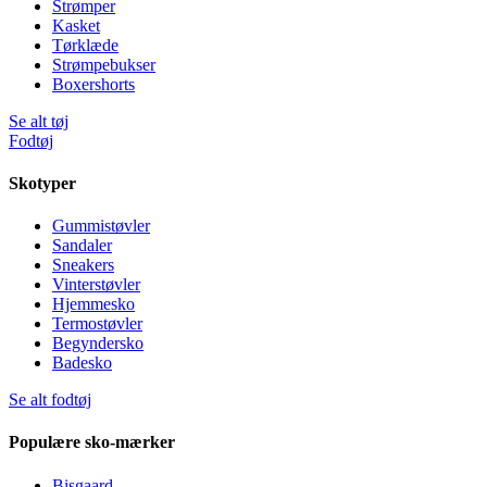
Strømper
Kasket
Tørklæde
Strømpebukser
Boxershorts
Se alt tøj
Fodtøj
Skotyper
Gummistøvler
Sandaler
Sneakers
Vinterstøvler
Hjemmesko
Termostøvler
Begyndersko
Badesko
Se alt fodtøj
Populære sko-mærker
Bisgaard