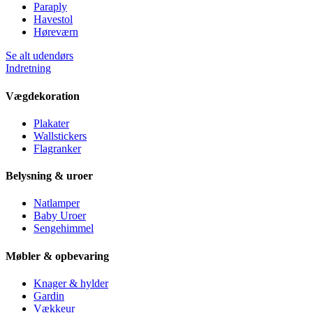
Paraply
Havestol
Høreværn
Se alt udendørs
Indretning
Vægdekoration
Plakater
Wallstickers
Flagranker
Belysning & uroer
Natlamper
Baby Uroer
Sengehimmel
Møbler & opbevaring
Knager & hylder
Gardin
Vækkeur