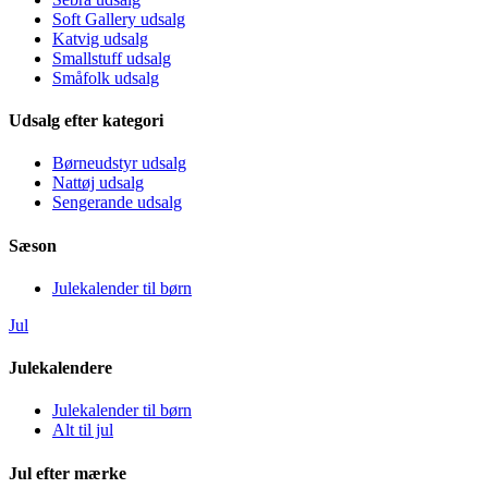
Soft Gallery udsalg
Katvig udsalg
Smallstuff udsalg
Småfolk udsalg
Udsalg efter kategori
Børneudstyr udsalg
Nattøj udsalg
Sengerande udsalg
Sæson
Julekalender til børn
Jul
Julekalendere
Julekalender til børn
Alt til jul
Jul efter mærke