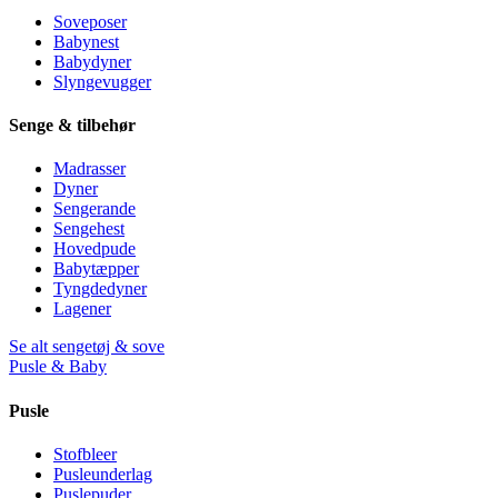
Soveposer
Babynest
Babydyner
Slyngevugger
Senge & tilbehør
Madrasser
Dyner
Sengerande
Sengehest
Hovedpude
Babytæpper
Tyngdedyner
Lagener
Se alt sengetøj & sove
Pusle & Baby
Pusle
Stofbleer
Pusleunderlag
Puslepuder