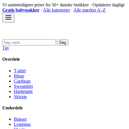
Spring
Vi sammenligner priser fra 50+ danske butikker · Opdateres dagligt
til
Gratis babypakker
·
Alle kategorier
·
Alle mærker A–Z
indhold
Sovedyret
Søg
Søg
efter:
Tøj
Overdele
T-shirt
Bluse
Cardigan
Sweatshirt
Hættetrøje
Skjorte
Underdele
Bukser
Leggings