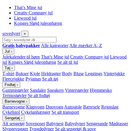
That’s Mine jul
Creativ Company jul
Liewood jul
Konges Sløjd juleophæng
sove
dyret
×
Gratis babypakker
Alle kategorier
Alle mærker A–Z
Jul
›
Julekalender til børn
That’s Mine jul
Creativ Company jul
Liewood
jul
Konges Sløjd juleophæng
Se alt til jul
Tøj
›
T-shirt
Bukser
Kjole
Heldragter
Body
Bluse
Leggings
Vinterjakke
Fleecejakke
Pyjamas
Se alt tøj
Fodtøj
›
Gummistøvler
Sandaler
Sneakers
Vinterstøvler
Hjemmesko
Termostøvler
Se alt fodtøj
Barnevogne
›
Barnevogne
Klapvogn
Duovogn
Autostole
Bæresele
Regnslag
Cykelstol
Cykelanhænger
Se alt transport
Sengetøj
›
Alt sengetøj
Soveposer
Babynest
Babydyner
Sengerande
Madrasser
Slyngevugger
Tyngdedyner
Se alt sengetøj & sove