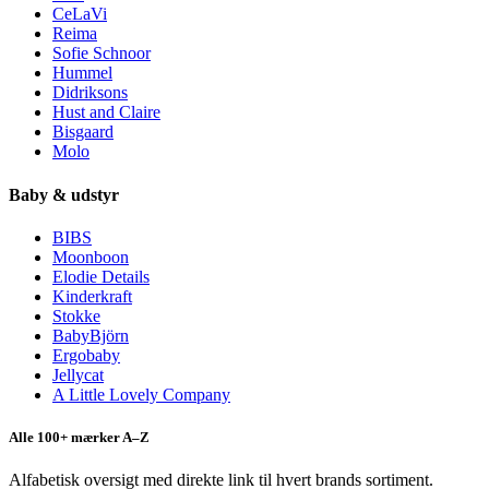
CeLaVi
Reima
Sofie Schnoor
Hummel
Didriksons
Hust and Claire
Bisgaard
Molo
Baby & udstyr
BIBS
Moonboon
Elodie Details
Kinderkraft
Stokke
BabyBjörn
Ergobaby
Jellycat
A Little Lovely Company
Alle 100+ mærker A–Z
Alfabetisk oversigt med direkte link til hvert brands sortiment.