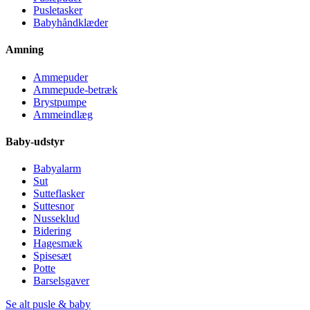
Pusletasker
Babyhåndklæder
Amning
Ammepuder
Ammepude-betræk
Brystpumpe
Ammeindlæg
Baby-udstyr
Babyalarm
Sut
Sutteflasker
Suttesnor
Nusseklud
Bidering
Hagesmæk
Spisesæt
Potte
Barselsgaver
Se alt pusle & baby