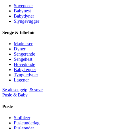
Soveposer
Babynest
Babydyner
Slyngevugger
Senge & tilbehør
Madrasser
Dyner
Sengerande
Sengehest
Hovedpude
Babytæpper
Tyngdedyner
Lagener
Se alt sengetøj & sove
Pusle & Baby
Pusle
Stofbleer
Pusleunderlag
Puslepuder