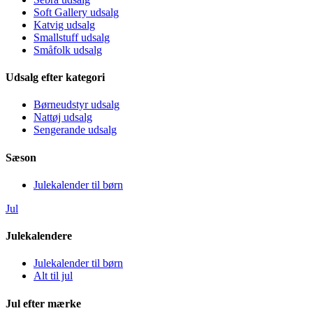
Soft Gallery udsalg
Katvig udsalg
Smallstuff udsalg
Småfolk udsalg
Udsalg efter kategori
Børneudstyr udsalg
Nattøj udsalg
Sengerande udsalg
Sæson
Julekalender til børn
Jul
Julekalendere
Julekalender til børn
Alt til jul
Jul efter mærke