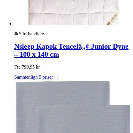
5 forhandlere
Nsleep Kapok Tencelâ„¢ Junior Dyne
– 100 x 140 cm
Fra
799,95
kr.
Sammenlign 5 priser →