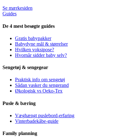
Se mærkesiden
Guides
De 4 mest besøgte guides
Gratis babypakker
Babydyne mål & størrelser
Hvilken voksipose?
Hvornår sidder baby selv?
Sengetøj & sengegear
Praktisk info om sengetøj
Sådan vasker du sengerand
Økologisk vs Oeko-Tex
Pusle & bæring
Væghængt puslebord-erfaring
Vinterbadekåbe-guide
Family planning