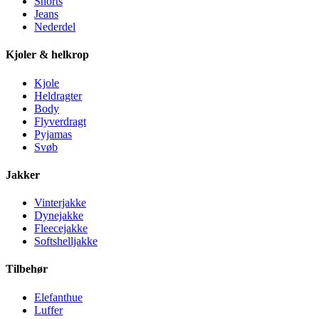
Shorts
Jeans
Nederdel
Kjoler & helkrop
Kjole
Heldragter
Body
Flyverdragt
Pyjamas
Svøb
Jakker
Vinterjakke
Dynejakke
Fleecejakke
Softshelljakke
Tilbehør
Elefanthue
Luffer