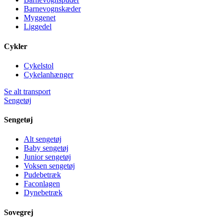
Barnevognskæder
Myggenet
Liggedel
Cykler
Cykelstol
Cykelanhænger
Se alt transport
Sengetøj
Sengetøj
Alt sengetøj
Baby sengetøj
Junior sengetøj
Voksen sengetøj
Pudebetræk
Faconlagen
Dynebetræk
Sovegrej