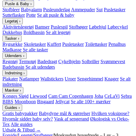
Pusle & Baby
›
Stofbleer
Babyalarm
Pusleunderlag
Ammepuder
Sut
Pusletasker
Sutteflasker
Potte
Se alt pusle & baby
Legetøj
›
Aktivitetslegetøj
Bamser
Puslespil
Stofbøger
Løbehjul
Løbecykel
Dukkehus
Boldbassin
Se alt legetøj
Tasker
›
Rygsække
Skoletasker
Kuffert
Pusletasker
Toilettasker
Penalhus
Madkasse
Se alle tasker
Udendørs
›
Regntøj
Termotøj
Badedragt
Cykelhjelm
Solbriller
Svømmevest
Badebassin
Se alt udendørs
Indretning
›
Plakater
Natlamper
Wallstickers
Uroer
Sengehimmel
Knager
Se alt
indretning
Mærker
›
Konges Sløjd
Liewood
Cam Cam Copenhagen
Joha
CeLaVi
Sebra
BIBS
Moonboon
Bisgaard
Jellycat
Se alle 100+ mærker
Guides
›
Gratis babypakker
Babydyne mål & størrelser
Hvilken voksipose?
Hvornår sidder baby selv?
Vask af sengerand
Økologisk vs Oeko-
Tex
Alle guides
Udsalg & Tilbud →
Forside
/
Legetøj
/
Stofbøger
/
Moskusdun hovedpude – Lav – 3