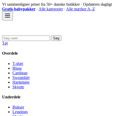
Spring
Vi sammenligner priser fra 50+ danske butikker · Opdateres dagligt
til
Gratis babypakker
·
Alle kategorier
·
Alle mærker A–Z
indhold
Sovedyret
Søg
Søg
efter:
Tøj
Overdele
T-shirt
Bluse
Cardigan
Sweatshirt
Hættetrøje
Skjorte
Underdele
Bukser
Leggings