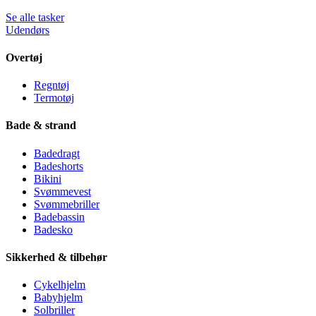
Se alle tasker
Udendørs
Overtøj
Regntøj
Termotøj
Bade & strand
Badedragt
Badeshorts
Bikini
Svømmevest
Svømmebriller
Badebassin
Badesko
Sikkerhed & tilbehør
Cykelhjelm
Babyhjelm
Solbriller