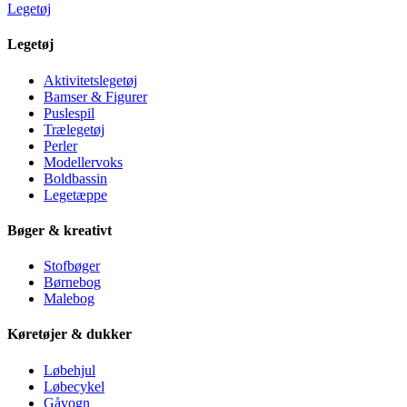
Legetøj
Legetøj
Aktivitetslegetøj
Bamser & Figurer
Puslespil
Trælegetøj
Perler
Modellervoks
Boldbassin
Legetæppe
Bøger & kreativt
Stofbøger
Børnebog
Malebog
Køretøjer & dukker
Løbehjul
Løbecykel
Gåvogn