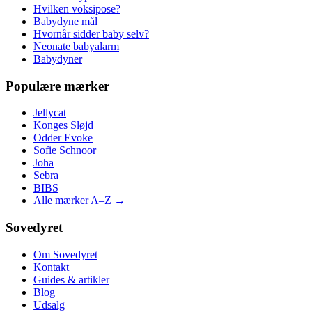
Hvilken voksipose?
Babydyne mål
Hvornår sidder baby selv?
Neonate babyalarm
Babydyner
Populære mærker
Jellycat
Konges Sløjd
Odder Evoke
Sofie Schnoor
Joha
Sebra
BIBS
Alle mærker A–Z →
Sovedyret
Om Sovedyret
Kontakt
Guides & artikler
Blog
Udsalg