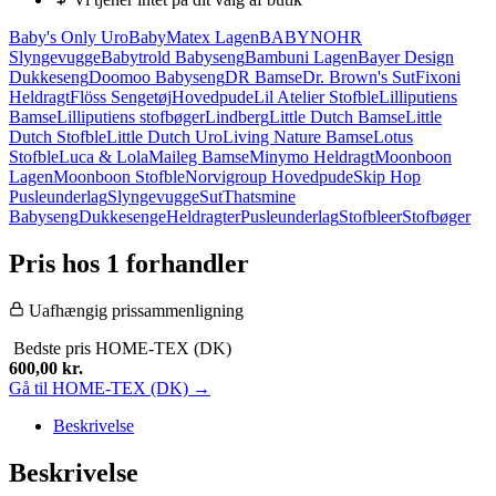
Baby's Only Uro
BabyMatex Lagen
BABYNOHR
Slyngevugge
Babytrold Babyseng
Bambuni Lagen
Bayer Design
Dukkeseng
Doomoo Babyseng
DR Bamse
Dr. Brown's Sut
Fixoni
Heldragt
Flöss Sengetøj
Hovedpude
Lil Atelier Stofble
Lilliputiens
Bamse
Lilliputiens stofbøger
Lindberg
Little Dutch Bamse
Little
Dutch Stofble
Little Dutch Uro
Living Nature Bamse
Lotus
Stofble
Luca & Lola
Maileg Bamse
Minymo Heldragt
Moonboon
Lagen
Moonboon Stofble
Norvigroup Hovedpude
Skip Hop
Pusleunderlag
Slyngevugge
Sut
Thatsmine
Babyseng
Dukkesenge
Heldragter
Pusleunderlag
Stofbleer
Stofbøger
Pris hos 1 forhandler
Uafhængig prissammenligning
Bedste pris
HOME-TEX (DK)
600,00
kr.
Gå til HOME-TEX (DK) →
Beskrivelse
Beskrivelse