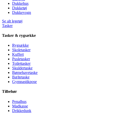
Dukkehus
Dukketøj
Dukkevogn
Se alt legetøj
Tasker
Tasker & rygsække
Rygsække
Skoletasker
Kuffert
Pusletasker
Toilettasker
Skuldertaske
Børnehavetaske
Bæltetaske
Gymnastikpose
Tilbehør
Penalhus
Madkasse
Drikkedunk