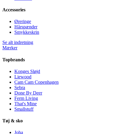
Accessories
Øreringe
Hårspænder
Smykkeskrin
Se alt indretning
Mærker
Topbrands
Konges Sløjd
Liewood
Cam Cam Copenhagen
Sebra
Done By Deer
Ferm Living
That's Mine
Smallstuff
Tøj & sko
Joha