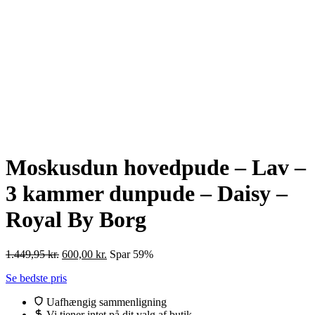
Moskusdun hovedpude – Lav –
3 kammer dunpude – Daisy –
Royal By Borg
Den
Den
1.449,95
kr.
600,00
kr.
Spar 59%
oprindelige
aktuelle
Se bedste pris
pris
pris
var:
er:
Uafhængig sammenligning
1.449,95 kr..
600,00 kr..
Vi tjener intet på dit valg af butik