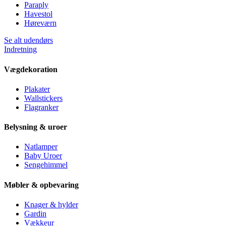
Paraply
Havestol
Høreværn
Se alt udendørs
Indretning
Vægdekoration
Plakater
Wallstickers
Flagranker
Belysning & uroer
Natlamper
Baby Uroer
Sengehimmel
Møbler & opbevaring
Knager & hylder
Gardin
Vækkeur