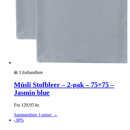
3 forhandlere
Müsli Stofbleer – 2-pak – 75×75 –
Jasmin blue
Fra
129,95
kr.
Sammenlign 3 priser →
-38%