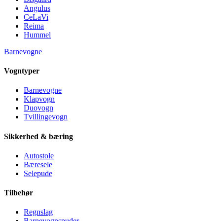
Angulus
CeLaVi
Reima
Hummel
Barnevogne
Vogntyper
Barnevogne
Klapvogn
Duovogn
Tvillingevogn
Sikkerhed & bæring
Autostole
Bæresele
Selepude
Tilbehør
Regnslag
Barnevognspuder