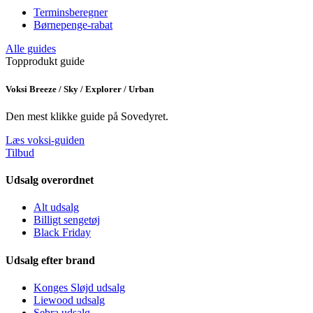
Terminsberegner
Børnepenge-rabat
Alle guides
Topprodukt guide
Voksi Breeze / Sky / Explorer / Urban
Den mest klikke guide på Sovedyret.
Læs voksi-guiden
Tilbud
Udsalg overordnet
Alt udsalg
Billigt sengetøj
Black Friday
Udsalg efter brand
Konges Sløjd udsalg
Liewood udsalg
Sebra udsalg