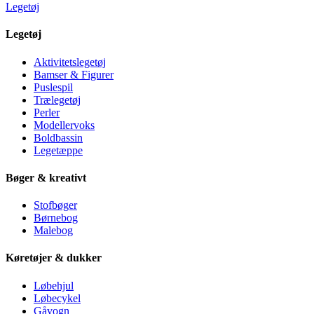
Legetøj
Legetøj
Aktivitetslegetøj
Bamser & Figurer
Puslespil
Trælegetøj
Perler
Modellervoks
Boldbassin
Legetæppe
Bøger & kreativt
Stofbøger
Børnebog
Malebog
Køretøjer & dukker
Løbehjul
Løbecykel
Gåvogn