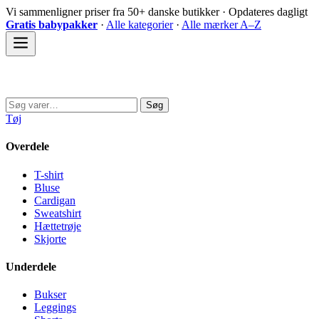
Spring
Vi sammenligner priser fra 50+ danske butikker · Opdateres dagligt
til
Gratis babypakker
·
Alle kategorier
·
Alle mærker A–Z
indhold
Sovedyret
Søg
Søg
efter:
Tøj
Overdele
T-shirt
Bluse
Cardigan
Sweatshirt
Hættetrøje
Skjorte
Underdele
Bukser
Leggings