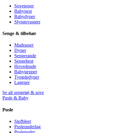
Soveposer
Babynest
Babydyner
Slyngevugger
Senge & tilbehør
Madrasser
Dyner
Sengerande
Sengehest
Hovedpude
Babytæpper
Tyngdedyner
Lagener
Se alt sengetøj & sove
Pusle & Baby
Pusle
Stofbleer
Pusleunderlag
Puslepuder