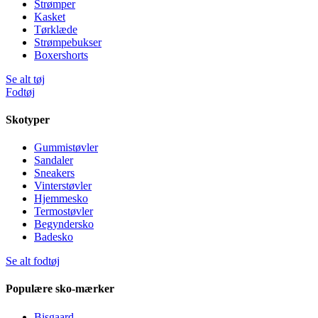
Strømper
Kasket
Tørklæde
Strømpebukser
Boxershorts
Se alt tøj
Fodtøj
Skotyper
Gummistøvler
Sandaler
Sneakers
Vinterstøvler
Hjemmesko
Termostøvler
Begyndersko
Badesko
Se alt fodtøj
Populære sko-mærker
Bisgaard