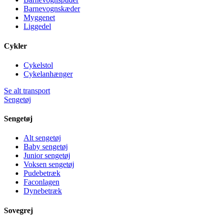
Barnevognskæder
Myggenet
Liggedel
Cykler
Cykelstol
Cykelanhænger
Se alt transport
Sengetøj
Sengetøj
Alt sengetøj
Baby sengetøj
Junior sengetøj
Voksen sengetøj
Pudebetræk
Faconlagen
Dynebetræk
Sovegrej