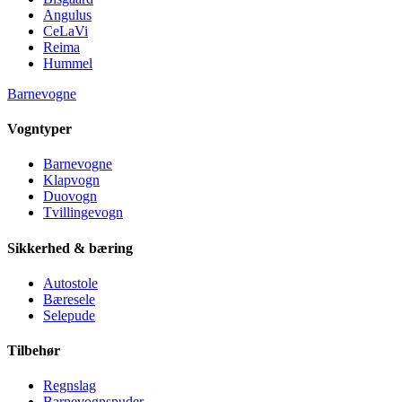
Angulus
CeLaVi
Reima
Hummel
Barnevogne
Vogntyper
Barnevogne
Klapvogn
Duovogn
Tvillingevogn
Sikkerhed & bæring
Autostole
Bæresele
Selepude
Tilbehør
Regnslag
Barnevognspuder