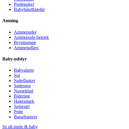
Pusletasker
Babyhåndklæder
Amning
Ammepuder
Ammepude-betræk
Brystpumpe
Ammeindlæg
Baby-udstyr
Babyalarm
Sut
Sutteflasker
Suttesnor
Nusseklud
Bidering
Hagesmæk
Spisesæt
Potte
Barselsgaver
Se alt pusle & baby