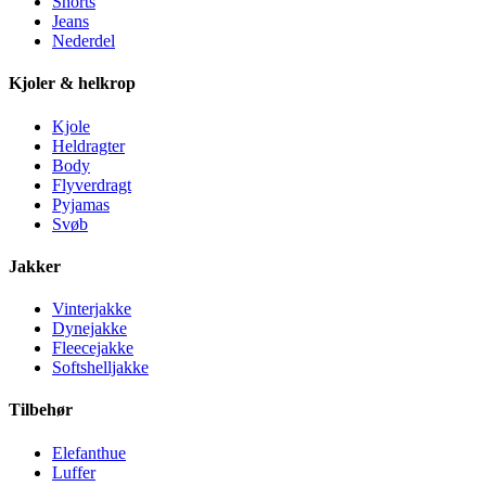
Shorts
Jeans
Nederdel
Kjoler & helkrop
Kjole
Heldragter
Body
Flyverdragt
Pyjamas
Svøb
Jakker
Vinterjakke
Dynejakke
Fleecejakke
Softshelljakke
Tilbehør
Elefanthue
Luffer