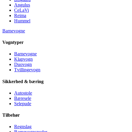
Angulus
CeLaVi
Reima
Hummel
Barnevogne
Vogntyper
Barnevogne
Klapvogn
Duovogn
Tvillingevogn
Sikkerhed & bæring
Autostole
Bæresele
Selepude
Tilbehør
Regnslag
Barnevognspuder