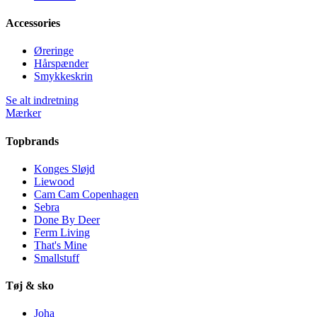
Accessories
Øreringe
Hårspænder
Smykkeskrin
Se alt indretning
Mærker
Topbrands
Konges Sløjd
Liewood
Cam Cam Copenhagen
Sebra
Done By Deer
Ferm Living
That's Mine
Smallstuff
Tøj & sko
Joha