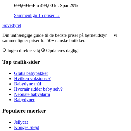
699,00
kr.
Fra
499,00
kr.
Spar 29%
Sammenlign 15 priser →
Sovedyret
Din uafhængige guide til de bedste priser på børneudstyr — vi
sammenligner priser fra 50+ danske butikker.
Ingen direkte salg
Opdateres dagligt
Top trafik-sider
Gratis babypakker
Hvilken voksipose?
Babydyne mål
Hvornår sidder baby selv?
Neonate babyalarm
Babydyner
Populære mærker
Jellycat
Konges Sløjd