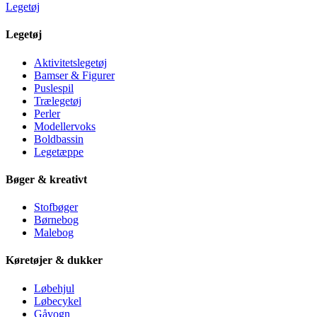
Legetøj
Legetøj
Aktivitetslegetøj
Bamser & Figurer
Puslespil
Trælegetøj
Perler
Modellervoks
Boldbassin
Legetæppe
Bøger & kreativt
Stofbøger
Børnebog
Malebog
Køretøjer & dukker
Løbehjul
Løbecykel
Gåvogn