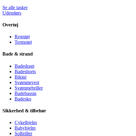
Se alle tasker
Udendørs
Overtøj
Regntøj
Termotøj
Bade & strand
Badedragt
Badeshorts
Bikini
Svømmevest
Svømmebriller
Badebassin
Badesko
Sikkerhed & tilbehør
Cykelhjelm
Babyhjelm
Solbriller