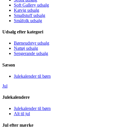
Soft Gallery udsalg
Katvig udsalg
Smallstuff udsalg
Småfolk udsalg
Udsalg efter kategori
Børneudstyr udsalg
Nattøj udsalg
Sengerande udsalg
Sæson
Julekalender til børn
Jul
Julekalendere
Julekalender til børn
Alt til jul
Jul efter mærke