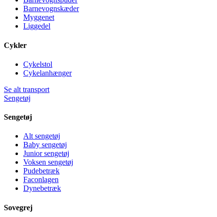
Barnevognskæder
Myggenet
Liggedel
Cykler
Cykelstol
Cykelanhænger
Se alt transport
Sengetøj
Sengetøj
Alt sengetøj
Baby sengetøj
Junior sengetøj
Voksen sengetøj
Pudebetræk
Faconlagen
Dynebetræk
Sovegrej