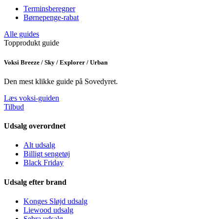
Terminsberegner
Børnepenge-rabat
Alle guides
Topprodukt guide
Voksi Breeze / Sky / Explorer / Urban
Den mest klikke guide på Sovedyret.
Læs voksi-guiden
Tilbud
Udsalg overordnet
Alt udsalg
Billigt sengetøj
Black Friday
Udsalg efter brand
Konges Sløjd udsalg
Liewood udsalg
Sebra udsalg