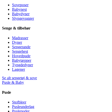
Soveposer
Babynest
Babydyner
Slyngevugger
Senge & tilbehør
Madrasser
Dyner
Sengerande
Sengehest
Hovedpude
Babytæpper
Tyngdedyner
Lagener
Se alt sengetøj & sove
Pusle & Baby
Pusle
Stofbleer
Pusleunderlag
Puslepuder