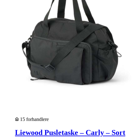
15 forhandlere
Liewood Pusletaske – Carly – Sort