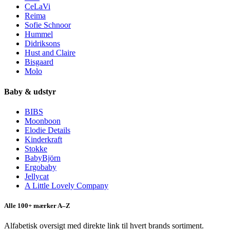
CeLaVi
Reima
Sofie Schnoor
Hummel
Didriksons
Hust and Claire
Bisgaard
Molo
Baby & udstyr
BIBS
Moonboon
Elodie Details
Kinderkraft
Stokke
BabyBjörn
Ergobaby
Jellycat
A Little Lovely Company
Alle 100+ mærker A–Z
Alfabetisk oversigt med direkte link til hvert brands sortiment.