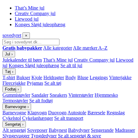
That’s Mine jul
Creativ Company jul
Liewood jul
Konges Sløjd juleophæng
sove
dyret
×
Gratis babypakker
Alle kategorier
Alle mærker A–Z
Jul
›
Julekalender til børn
That’s Mine jul
Creativ Company jul
Liewood
jul
Konges Sløjd juleophæng
Se alt til jul
Tøj
›
T-shirt
Bukser
Kjole
Heldragter
Body
Bluse
Leggings
Vinterjakke
Fleecejakke
Pyjamas
Se alt tøj
Fodtøj
›
Gummistøvler
Sandaler
Sneakers
Vinterstøvler
Hjemmesko
Termostøvler
Se alt fodtøj
Barnevogne
›
Barnevogne
Klapvogn
Duovogn
Autostole
Bæresele
Regnslag
Cykelstol
Cykelanhænger
Se alt transport
Sengetøj
›
Alt sengetøj
Soveposer
Babynest
Babydyner
Sengerande
Madrasser
Slyngevugger
Tyngdedyner
Se alt sengetøj & sove