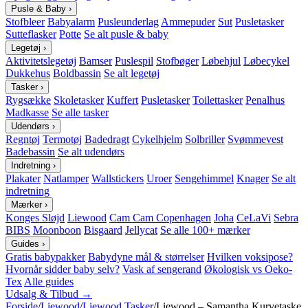
Pusle & Baby
›
Stofbleer
Babyalarm
Pusleunderlag
Ammepuder
Sut
Pusletasker
Sutteflasker
Potte
Se alt pusle & baby
Legetøj
›
Aktivitetslegetøj
Bamser
Puslespil
Stofbøger
Løbehjul
Løbecykel
Dukkehus
Boldbassin
Se alt legetøj
Tasker
›
Rygsække
Skoletasker
Kuffert
Pusletasker
Toilettasker
Penalhus
Madkasse
Se alle tasker
Udendørs
›
Regntøj
Termotøj
Badedragt
Cykelhjelm
Solbriller
Svømmevest
Badebassin
Se alt udendørs
Indretning
›
Plakater
Natlamper
Wallstickers
Uroer
Sengehimmel
Knager
Se alt
indretning
Mærker
›
Konges Sløjd
Liewood
Cam Cam Copenhagen
Joha
CeLaVi
Sebra
BIBS
Moonboon
Bisgaard
Jellycat
Se alle 100+ mærker
Guides
›
Gratis babypakker
Babydyne mål & størrelser
Hvilken voksipose?
Hvornår sidder baby selv?
Vask af sengerand
Økologisk vs Oeko-
Tex
Alle guides
Udsalg & Tilbud →
Forside
/
Liewood
/
Liewood Tasker
/
Liewood – Samantha Kurvetaske