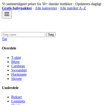
Spring
Vi sammenligner priser fra 50+ danske butikker · Opdateres dagligt
til
Gratis babypakker
·
Alle kategorier
·
Alle mærker A–Z
indhold
Sovedyret
Søg
Søg
efter:
Tøj
Overdele
T-shirt
Bluse
Cardigan
Sweatshirt
Hættetrøje
Skjorte
Underdele
Bukser
Leggings