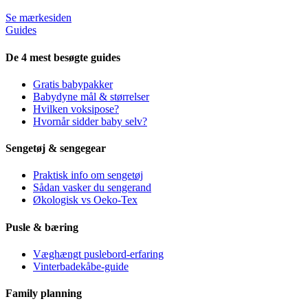
Se mærkesiden
Guides
De 4 mest besøgte guides
Gratis babypakker
Babydyne mål & størrelser
Hvilken voksipose?
Hvornår sidder baby selv?
Sengetøj & sengegear
Praktisk info om sengetøj
Sådan vasker du sengerand
Økologisk vs Oeko-Tex
Pusle & bæring
Væghængt puslebord-erfaring
Vinterbadekåbe-guide
Family planning