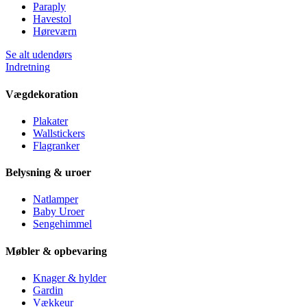
Paraply
Havestol
Høreværn
Se alt udendørs
Indretning
Vægdekoration
Plakater
Wallstickers
Flagranker
Belysning & uroer
Natlamper
Baby Uroer
Sengehimmel
Møbler & opbevaring
Knager & hylder
Gardin
Vækkeur