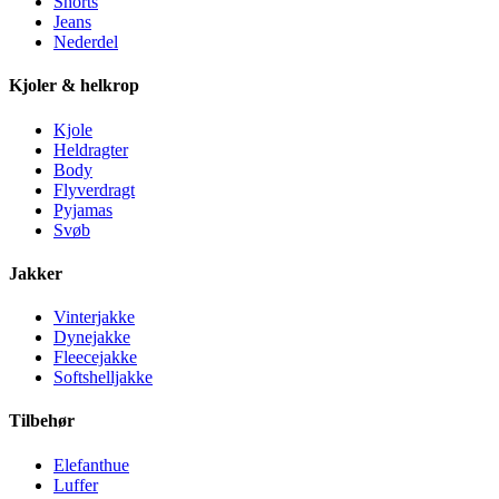
Shorts
Jeans
Nederdel
Kjoler & helkrop
Kjole
Heldragter
Body
Flyverdragt
Pyjamas
Svøb
Jakker
Vinterjakke
Dynejakke
Fleecejakke
Softshelljakke
Tilbehør
Elefanthue
Luffer