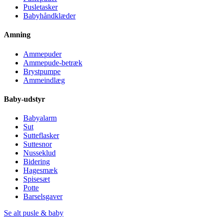
Pusletasker
Babyhåndklæder
Amning
Ammepuder
Ammepude-betræk
Brystpumpe
Ammeindlæg
Baby-udstyr
Babyalarm
Sut
Sutteflasker
Suttesnor
Nusseklud
Bidering
Hagesmæk
Spisesæt
Potte
Barselsgaver
Se alt pusle & baby