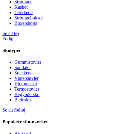
Strømper
Kasket
Tørklæde
Strømpebukser
Boxershorts
Se alt tøj
Fodtøj
Skotyper
Gummistøvler
Sandaler
Sneakers
Vinterstøvler
Hjemmesko
Termostøvler
Begyndersko
Badesko
Se alt fodtøj
Populære sko-mærker
Bisgaard