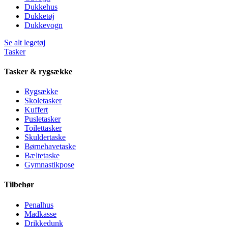
Dukkehus
Dukketøj
Dukkevogn
Se alt legetøj
Tasker
Tasker & rygsække
Rygsække
Skoletasker
Kuffert
Pusletasker
Toilettasker
Skuldertaske
Børnehavetaske
Bæltetaske
Gymnastikpose
Tilbehør
Penalhus
Madkasse
Drikkedunk