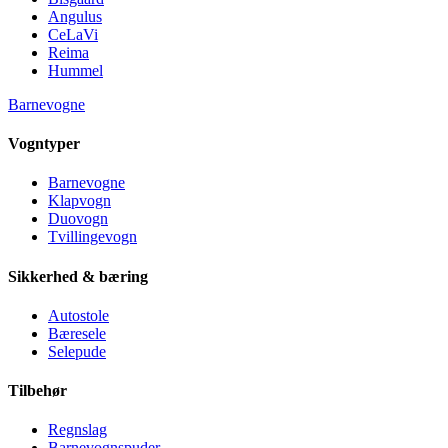
Angulus
CeLaVi
Reima
Hummel
Barnevogne
Vogntyper
Barnevogne
Klapvogn
Duovogn
Tvillingevogn
Sikkerhed & bæring
Autostole
Bæresele
Selepude
Tilbehør
Regnslag
Barnevognspuder