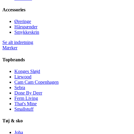
Accessories
Øreringe
Hårspænder
Smykkeskrin
Se alt indretning
Mærker
Topbrands
Konges Sløjd
Liewood
Cam Cam Copenhagen
Sebra
Done By Deer
Ferm Living
That's Mine
Smallstuff
Tøj & sko
Joha