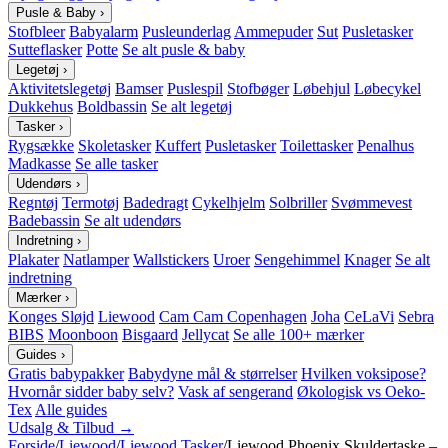
Pusle & Baby
›
Stofbleer
Babyalarm
Pusleunderlag
Ammepuder
Sut
Pusletasker
Sutteflasker
Potte
Se alt pusle & baby
Legetøj
›
Aktivitetslegetøj
Bamser
Puslespil
Stofbøger
Løbehjul
Løbecykel
Dukkehus
Boldbassin
Se alt legetøj
Tasker
›
Rygsække
Skoletasker
Kuffert
Pusletasker
Toilettasker
Penalhus
Madkasse
Se alle tasker
Udendørs
›
Regntøj
Termotøj
Badedragt
Cykelhjelm
Solbriller
Svømmevest
Badebassin
Se alt udendørs
Indretning
›
Plakater
Natlamper
Wallstickers
Uroer
Sengehimmel
Knager
Se alt
indretning
Mærker
›
Konges Sløjd
Liewood
Cam Cam Copenhagen
Joha
CeLaVi
Sebra
BIBS
Moonboon
Bisgaard
Jellycat
Se alle 100+ mærker
Guides
›
Gratis babypakker
Babydyne mål & størrelser
Hvilken voksipose?
Hvornår sidder baby selv?
Vask af sengerand
Økologisk vs Oeko-
Tex
Alle guides
Udsalg & Tilbud →
Forside
/
Liewood
/
Liewood Tasker
/
Liewood Phoenix Skuldertaske –