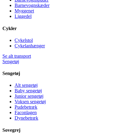
Barnevognskæder
Myggenet
Liggedel
Cykler
Cykelstol
Cykelanhænger
Se alt transport
Sengetøj
Sengetøj
Alt sengetøj
Baby sengetøj
Junior sengetøj
Voksen sengetøj
Pudebetræk
Faconlagen
Dynebetræk
Sovegrej