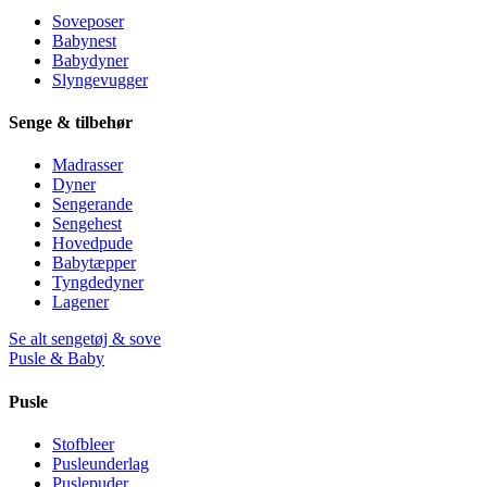
Soveposer
Babynest
Babydyner
Slyngevugger
Senge & tilbehør
Madrasser
Dyner
Sengerande
Sengehest
Hovedpude
Babytæpper
Tyngdedyner
Lagener
Se alt sengetøj & sove
Pusle & Baby
Pusle
Stofbleer
Pusleunderlag
Puslepuder