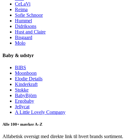
CeLaVi
Reima
Sofie Schnoor
Hummel
Didriksons
Hust and Claire
Bisgaard
Molo
Baby & udstyr
BIBS
Moonboon
Elodie Details
Kinderkraft
Stokke
BabyBjörn
Ergobaby
Jellycat
A Little Lovely Company
Alle 100+ mærker A–Z
Alfabetisk oversigt med direkte link til hvert brands sortiment.