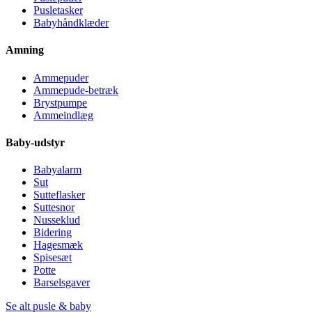
Pusletasker
Babyhåndklæder
Amning
Ammepuder
Ammepude-betræk
Brystpumpe
Ammeindlæg
Baby-udstyr
Babyalarm
Sut
Sutteflasker
Suttesnor
Nusseklud
Bidering
Hagesmæk
Spisesæt
Potte
Barselsgaver
Se alt pusle & baby