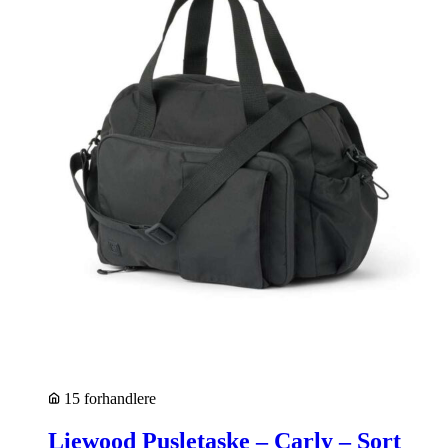
15 forhandlere
Liewood Pusletaske – Carly – Sort