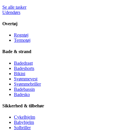
Se alle tasker
Udendørs
Overtøj
Regntøj
Termotøj
Bade & strand
Badedragt
Badeshorts
Bikini
Svømmevest
Svømmebriller
Badebassin
Badesko
Sikkerhed & tilbehør
Cykelhjelm
Babyhjelm
Solbriller