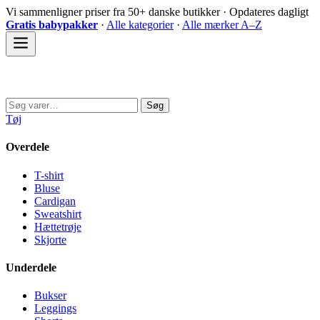
Spring
Vi sammenligner priser fra 50+ danske butikker · Opdateres dagligt
til
Gratis babypakker
·
Alle kategorier
·
Alle mærker A–Z
indhold
Sovedyret
Søg
Søg
efter:
Tøj
Overdele
T-shirt
Bluse
Cardigan
Sweatshirt
Hættetrøje
Skjorte
Underdele
Bukser
Leggings