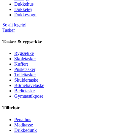
Dukkehus
Dukketøj
Dukkevogn
Se alt legetøj
Tasker
Tasker & rygsække
Rygsække
Skoletasker
Kuffert
Pusletasker
Toilettasker
Skuldertaske
Børnehavetaske
Bæltetaske
Gymnastikpose
Tilbehør
Penalhus
Madkasse
Drikkedunk