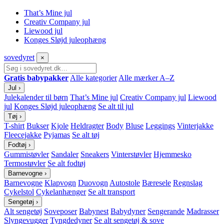
That’s Mine jul
Creativ Company jul
Liewood jul
Konges Sløjd juleophæng
sove
dyret
×
Gratis babypakker
Alle kategorier
Alle mærker A–Z
Jul
›
Julekalender til børn
That’s Mine jul
Creativ Company jul
Liewood
jul
Konges Sløjd juleophæng
Se alt til jul
Tøj
›
T-shirt
Bukser
Kjole
Heldragter
Body
Bluse
Leggings
Vinterjakke
Fleecejakke
Pyjamas
Se alt tøj
Fodtøj
›
Gummistøvler
Sandaler
Sneakers
Vinterstøvler
Hjemmesko
Termostøvler
Se alt fodtøj
Barnevogne
›
Barnevogne
Klapvogn
Duovogn
Autostole
Bæresele
Regnslag
Cykelstol
Cykelanhænger
Se alt transport
Sengetøj
›
Alt sengetøj
Soveposer
Babynest
Babydyner
Sengerande
Madrasser
Slyngevugger
Tyngdedyner
Se alt sengetøj & sove