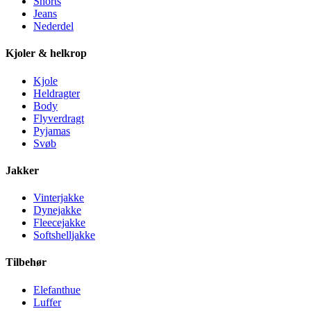
Shorts
Jeans
Nederdel
Kjoler & helkrop
Kjole
Heldragter
Body
Flyverdragt
Pyjamas
Svøb
Jakker
Vinterjakke
Dynejakke
Fleecejakke
Softshelljakke
Tilbehør
Elefanthue
Luffer