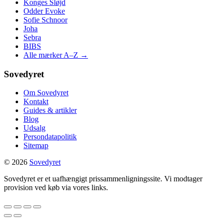
Konges Sløjd
Odder Evoke
Sofie Schnoor
Joha
Sebra
BIBS
Alle mærker A–Z →
Sovedyret
Om Sovedyret
Kontakt
Guides & artikler
Blog
Udsalg
Persondatapolitik
Sitemap
© 2026
Sovedyret
Sovedyret er et uafhængigt prissammenligningssite. Vi modtager
provision ved køb via vores links.