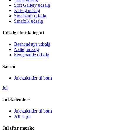
Soft Gallery udsalg
Katvig udsalg
Smallstuff udsalg
Småfolk udsalg
Udsalg efter kategori
Børneudstyr udsalg
Nattøj udsalg
Sengerande udsalg
Sæson
Julekalender til børn
Jul
Julekalendere
Julekalender til børn
Alt til jul
Jul efter mærke