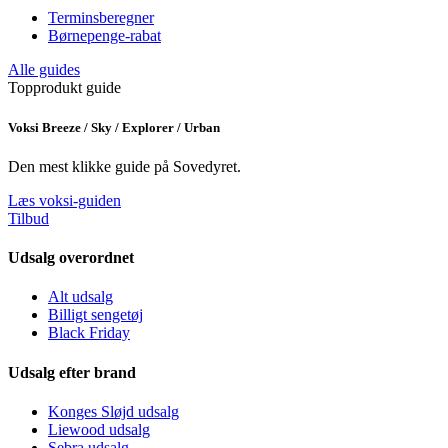
Terminsberegner
Børnepenge-rabat
Alle guides
Topprodukt guide
Voksi Breeze / Sky / Explorer / Urban
Den mest klikke guide på Sovedyret.
Læs voksi-guiden
Tilbud
Udsalg overordnet
Alt udsalg
Billigt sengetøj
Black Friday
Udsalg efter brand
Konges Sløjd udsalg
Liewood udsalg
Sebra udsalg