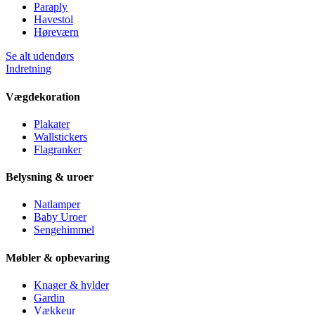
Paraply
Havestol
Høreværn
Se alt udendørs
Indretning
Vægdekoration
Plakater
Wallstickers
Flagranker
Belysning & uroer
Natlamper
Baby Uroer
Sengehimmel
Møbler & opbevaring
Knager & hylder
Gardin
Vækkeur