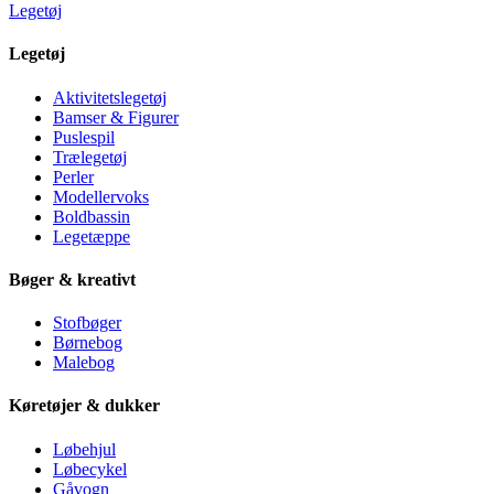
Legetøj
Legetøj
Aktivitetslegetøj
Bamser & Figurer
Puslespil
Trælegetøj
Perler
Modellervoks
Boldbassin
Legetæppe
Bøger & kreativt
Stofbøger
Børnebog
Malebog
Køretøjer & dukker
Løbehjul
Løbecykel
Gåvogn