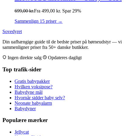
699,00
kr.
Fra
499,00
kr.
Spar 29%
Sammenlign 15 priser →
Sovedyret
Din uafhængige guide til de bedste priser på børneudstyr — vi
sammenligner priser fra 50+ danske butikker.
Ingen direkte salg
Opdateres dagligt
Top trafik-sider
Gratis babypakker
Hvilken voksipose?
Babydyne mål
Hvornår sidder baby selv?
Neonate babyalarm
Babydyner
Populære mærker
Jellycat