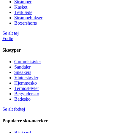
Strømper
Kasket
Tørklæde
Strømpebukser
Boxershorts
Se alt tøj
Fodtøj
Skotyper
Gummistøvler
Sandaler
Sneakers
Vinterstøvler
Hjemmesko
Termostøvler
Begyndersko
Badesko
Se alt fodtøj
Populære sko-mærker
Bisgaard