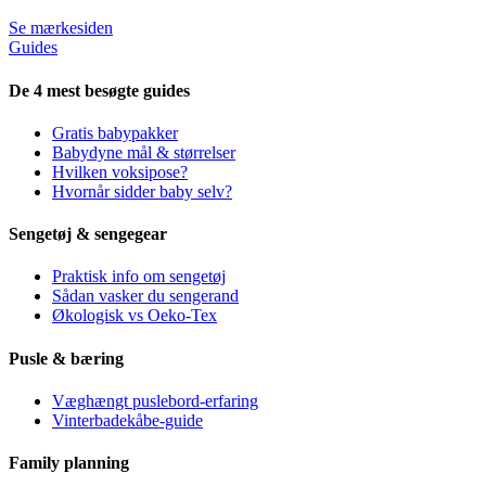
Se mærkesiden
Guides
De 4 mest besøgte guides
Gratis babypakker
Babydyne mål & størrelser
Hvilken voksipose?
Hvornår sidder baby selv?
Sengetøj & sengegear
Praktisk info om sengetøj
Sådan vasker du sengerand
Økologisk vs Oeko-Tex
Pusle & bæring
Væghængt puslebord-erfaring
Vinterbadekåbe-guide
Family planning