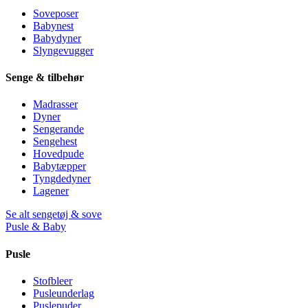
Soveposer
Babynest
Babydyner
Slyngevugger
Senge & tilbehør
Madrasser
Dyner
Sengerande
Sengehest
Hovedpude
Babytæpper
Tyngdedyner
Lagener
Se alt sengetøj & sove
Pusle & Baby
Pusle
Stofbleer
Pusleunderlag
Puslepuder