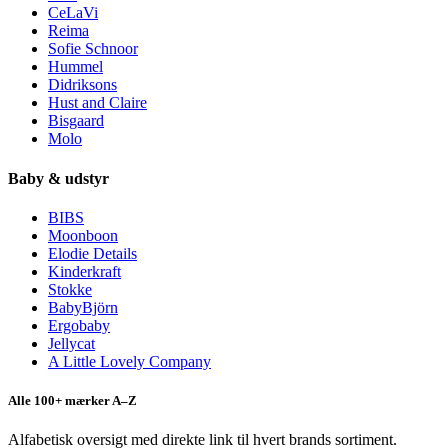
CeLaVi
Reima
Sofie Schnoor
Hummel
Didriksons
Hust and Claire
Bisgaard
Molo
Baby & udstyr
BIBS
Moonboon
Elodie Details
Kinderkraft
Stokke
BabyBjörn
Ergobaby
Jellycat
A Little Lovely Company
Alle 100+ mærker A–Z
Alfabetisk oversigt med direkte link til hvert brands sortiment.