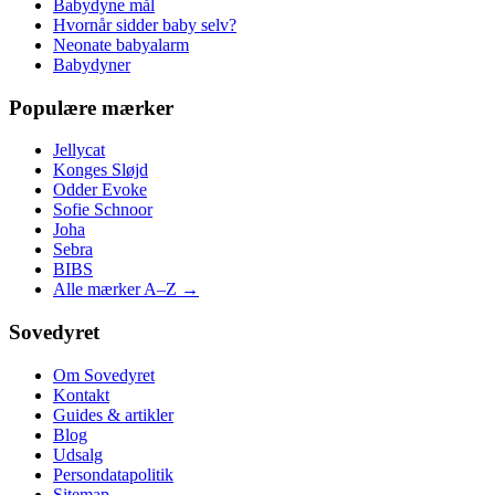
Babydyne mål
Hvornår sidder baby selv?
Neonate babyalarm
Babydyner
Populære mærker
Jellycat
Konges Sløjd
Odder Evoke
Sofie Schnoor
Joha
Sebra
BIBS
Alle mærker A–Z →
Sovedyret
Om Sovedyret
Kontakt
Guides & artikler
Blog
Udsalg
Persondatapolitik
Sitemap