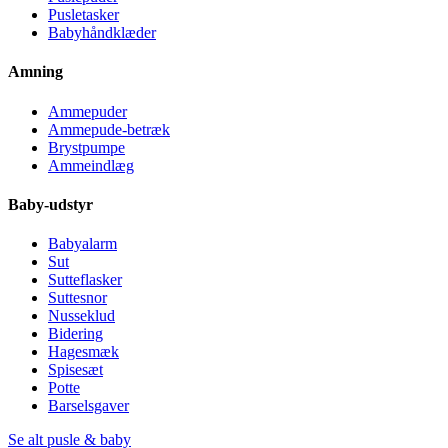
Pusletasker
Babyhåndklæder
Amning
Ammepuder
Ammepude-betræk
Brystpumpe
Ammeindlæg
Baby-udstyr
Babyalarm
Sut
Sutteflasker
Suttesnor
Nusseklud
Bidering
Hagesmæk
Spisesæt
Potte
Barselsgaver
Se alt pusle & baby