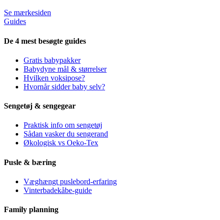
Se mærkesiden
Guides
De 4 mest besøgte guides
Gratis babypakker
Babydyne mål & størrelser
Hvilken voksipose?
Hvornår sidder baby selv?
Sengetøj & sengegear
Praktisk info om sengetøj
Sådan vasker du sengerand
Økologisk vs Oeko-Tex
Pusle & bæring
Væghængt puslebord-erfaring
Vinterbadekåbe-guide
Family planning