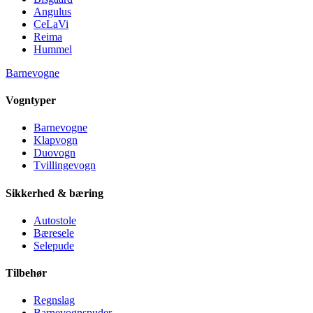
Angulus
CeLaVi
Reima
Hummel
Barnevogne
Vogntyper
Barnevogne
Klapvogn
Duovogn
Tvillingevogn
Sikkerhed & bæring
Autostole
Bæresele
Selepude
Tilbehør
Regnslag
Barnevognspuder