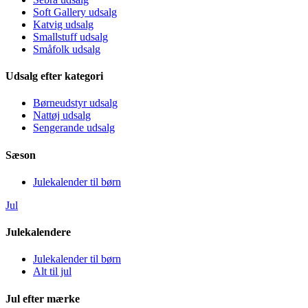
Soft Gallery udsalg
Katvig udsalg
Smallstuff udsalg
Småfolk udsalg
Udsalg efter kategori
Børneudstyr udsalg
Nattøj udsalg
Sengerande udsalg
Sæson
Julekalender til børn
Jul
Julekalendere
Julekalender til børn
Alt til jul
Jul efter mærke