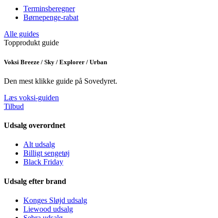
Terminsberegner
Børnepenge-rabat
Alle guides
Topprodukt guide
Voksi Breeze / Sky / Explorer / Urban
Den mest klikke guide på Sovedyret.
Læs voksi-guiden
Tilbud
Udsalg overordnet
Alt udsalg
Billigt sengetøj
Black Friday
Udsalg efter brand
Konges Sløjd udsalg
Liewood udsalg
Sebra udsalg