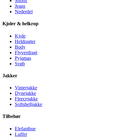
Shorts
Jeans
Nederdel
Kjoler & helkrop
Kjole
Heldragter
Body
Flyverdragt
Pyjamas
Svøb
Jakker
Vinterjakke
Dynejakke
Fleecejakke
Softshelljakke
Tilbehør
Elefanthue
Luffer