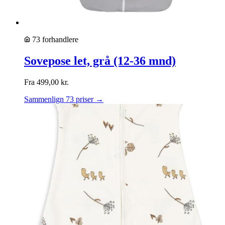
73 forhandlere
Sovepose let, grå (12-36 mnd)
Fra
499,00
kr.
Sammenlign 73 priser →