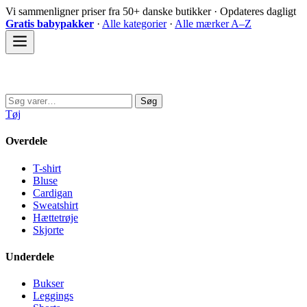
Spring
Vi sammenligner priser fra 50+ danske butikker · Opdateres dagligt
til
Gratis babypakker
·
Alle kategorier
·
Alle mærker A–Z
indhold
Sovedyret
Søg
Søg
efter:
Tøj
Overdele
T-shirt
Bluse
Cardigan
Sweatshirt
Hættetrøje
Skjorte
Underdele
Bukser
Leggings