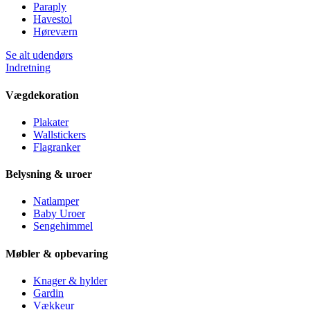
Paraply
Havestol
Høreværn
Se alt udendørs
Indretning
Vægdekoration
Plakater
Wallstickers
Flagranker
Belysning & uroer
Natlamper
Baby Uroer
Sengehimmel
Møbler & opbevaring
Knager & hylder
Gardin
Vækkeur