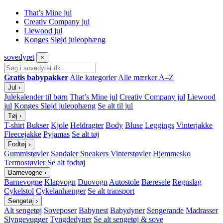
That’s Mine jul
Creativ Company jul
Liewood jul
Konges Sløjd juleophæng
sove
dyret
×
Gratis babypakker
Alle kategorier
Alle mærker A–Z
Jul
›
Julekalender til børn
That’s Mine jul
Creativ Company jul
Liewood
jul
Konges Sløjd juleophæng
Se alt til jul
Tøj
›
T-shirt
Bukser
Kjole
Heldragter
Body
Bluse
Leggings
Vinterjakke
Fleecejakke
Pyjamas
Se alt tøj
Fodtøj
›
Gummistøvler
Sandaler
Sneakers
Vinterstøvler
Hjemmesko
Termostøvler
Se alt fodtøj
Barnevogne
›
Barnevogne
Klapvogn
Duovogn
Autostole
Bæresele
Regnslag
Cykelstol
Cykelanhænger
Se alt transport
Sengetøj
›
Alt sengetøj
Soveposer
Babynest
Babydyner
Sengerande
Madrasser
Slyngevugger
Tyngdedyner
Se alt sengetøj & sove