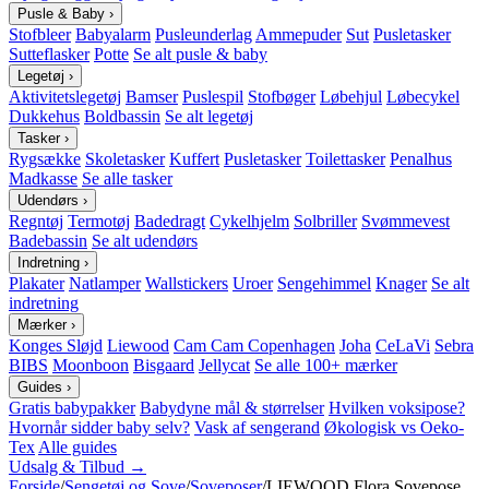
Pusle & Baby
›
Stofbleer
Babyalarm
Pusleunderlag
Ammepuder
Sut
Pusletasker
Sutteflasker
Potte
Se alt pusle & baby
Legetøj
›
Aktivitetslegetøj
Bamser
Puslespil
Stofbøger
Løbehjul
Løbecykel
Dukkehus
Boldbassin
Se alt legetøj
Tasker
›
Rygsække
Skoletasker
Kuffert
Pusletasker
Toilettasker
Penalhus
Madkasse
Se alle tasker
Udendørs
›
Regntøj
Termotøj
Badedragt
Cykelhjelm
Solbriller
Svømmevest
Badebassin
Se alt udendørs
Indretning
›
Plakater
Natlamper
Wallstickers
Uroer
Sengehimmel
Knager
Se alt
indretning
Mærker
›
Konges Sløjd
Liewood
Cam Cam Copenhagen
Joha
CeLaVi
Sebra
BIBS
Moonboon
Bisgaard
Jellycat
Se alle 100+ mærker
Guides
›
Gratis babypakker
Babydyne mål & størrelser
Hvilken voksipose?
Hvornår sidder baby selv?
Vask af sengerand
Økologisk vs Oeko-
Tex
Alle guides
Udsalg & Tilbud →
Forside
/
Sengetøj og Sove
/
Soveposer
/
LIEWOOD Flora Sovepose