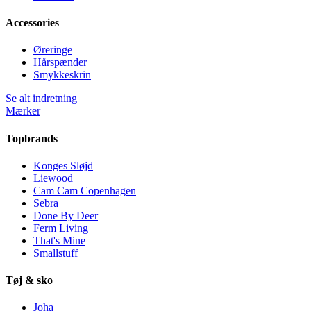
Accessories
Øreringe
Hårspænder
Smykkeskrin
Se alt indretning
Mærker
Topbrands
Konges Sløjd
Liewood
Cam Cam Copenhagen
Sebra
Done By Deer
Ferm Living
That's Mine
Smallstuff
Tøj & sko
Joha