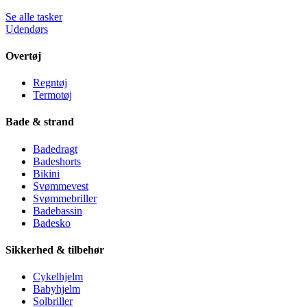
Se alle tasker
Udendørs
Overtøj
Regntøj
Termotøj
Bade & strand
Badedragt
Badeshorts
Bikini
Svømmevest
Svømmebriller
Badebassin
Badesko
Sikkerhed & tilbehør
Cykelhjelm
Babyhjelm
Solbriller