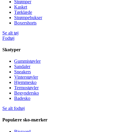
Strømper
Kasket
Tørklæde
Strømpebukser
Boxershorts
Se alt tøj
Fodtøj
Skotyper
Gummistøvler
Sandaler
Sneakers
Vinterstøvler
Hjemmesko
Termostøvler
Begyndersko
Badesko
Se alt fodtøj
Populære sko-mærker
Bisgaard