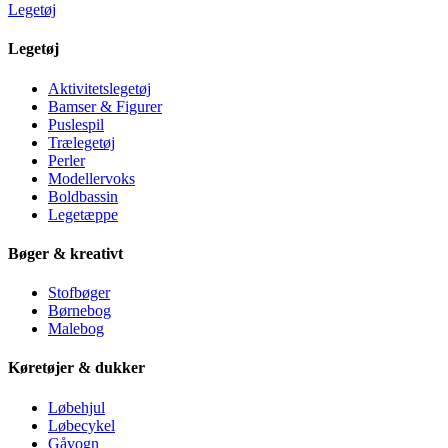
Legetøj
Legetøj
Aktivitetslegetøj
Bamser & Figurer
Puslespil
Trælegetøj
Perler
Modellervoks
Boldbassin
Legetæppe
Bøger & kreativt
Stofbøger
Børnebog
Malebog
Køretøjer & dukker
Løbehjul
Løbecykel
Gåvogn