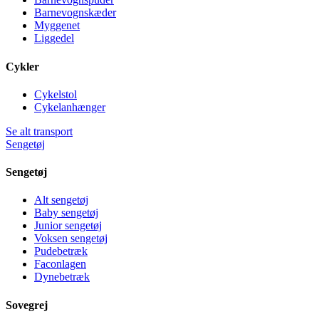
Barnevognskæder
Myggenet
Liggedel
Cykler
Cykelstol
Cykelanhænger
Se alt transport
Sengetøj
Sengetøj
Alt sengetøj
Baby sengetøj
Junior sengetøj
Voksen sengetøj
Pudebetræk
Faconlagen
Dynebetræk
Sovegrej