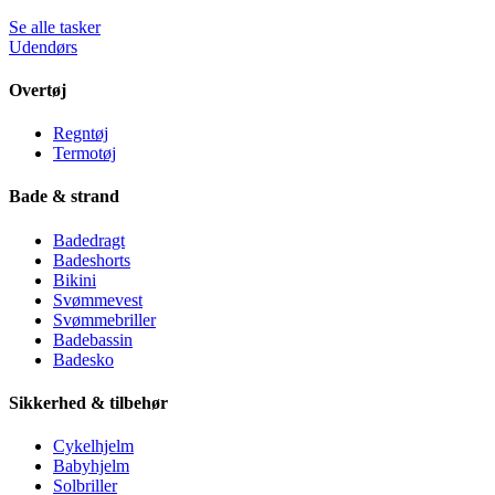
Se alle tasker
Udendørs
Overtøj
Regntøj
Termotøj
Bade & strand
Badedragt
Badeshorts
Bikini
Svømmevest
Svømmebriller
Badebassin
Badesko
Sikkerhed & tilbehør
Cykelhjelm
Babyhjelm
Solbriller