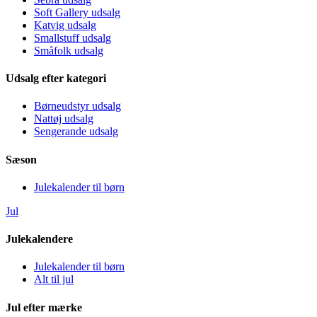
Soft Gallery udsalg
Katvig udsalg
Smallstuff udsalg
Småfolk udsalg
Udsalg efter kategori
Børneudstyr udsalg
Nattøj udsalg
Sengerande udsalg
Sæson
Julekalender til børn
Jul
Julekalendere
Julekalender til børn
Alt til jul
Jul efter mærke