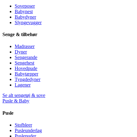
Soveposer
Babynest
Babydyner
Slyngevugger
Senge & tilbehør
Madrasser
Dyner
Sengerande
Sengehest
Hovedpude
Babytæpper
Tyngdedyner
Lagener
Se alt sengetøj & sove
Pusle & Baby
Pusle
Stofbleer
Pusleunderlag
Puslepuder