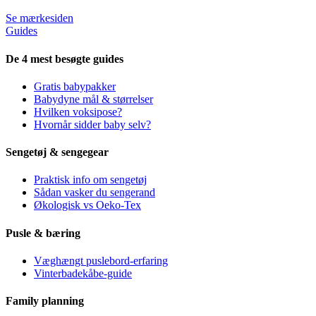
Se mærkesiden
Guides
De 4 mest besøgte guides
Gratis babypakker
Babydyne mål & størrelser
Hvilken voksipose?
Hvornår sidder baby selv?
Sengetøj & sengegear
Praktisk info om sengetøj
Sådan vasker du sengerand
Økologisk vs Oeko-Tex
Pusle & bæring
Væghængt puslebord-erfaring
Vinterbadekåbe-guide
Family planning