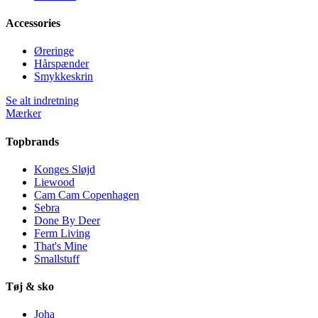
Accessories
Øreringe
Hårspænder
Smykkeskrin
Se alt indretning
Mærker
Topbrands
Konges Sløjd
Liewood
Cam Cam Copenhagen
Sebra
Done By Deer
Ferm Living
That's Mine
Smallstuff
Tøj & sko
Joha