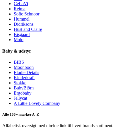
CeLaVi
Reima
Sofie Schnoor
Hummel
Didriksons
Hust and Claire
Bisgaard
Molo
Baby & udstyr
BIBS
Moonboon
Elodie Details
Kinderkraft
Stokke
BabyBjörn
Ergobaby
Jellycat
A Little Lovely Company
Alle 100+ mærker A–Z
Alfabetisk oversigt med direkte link til hvert brands sortiment.