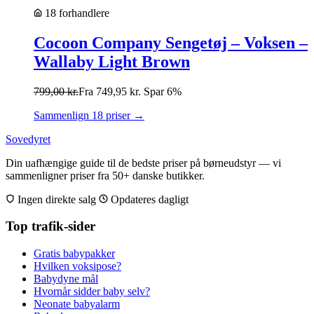
18 forhandlere
Cocoon Company Sengetøj – Voksen –
Wallaby Light Brown
799,00
kr.
Fra
749,95
kr.
Spar 6%
Sammenlign 18 priser →
Sovedyret
Din uafhængige guide til de bedste priser på børneudstyr — vi
sammenligner priser fra 50+ danske butikker.
Ingen direkte salg
Opdateres dagligt
Top trafik-sider
Gratis babypakker
Hvilken voksipose?
Babydyne mål
Hvornår sidder baby selv?
Neonate babyalarm