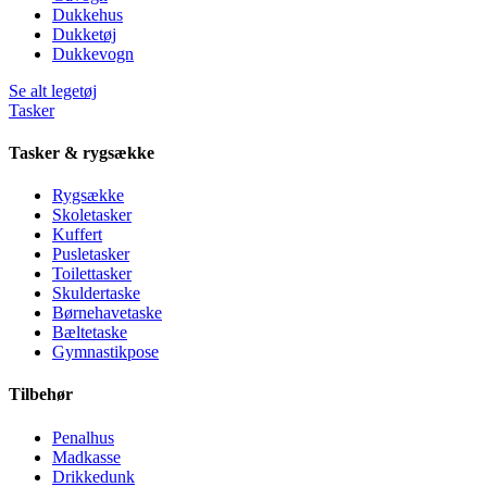
Dukkehus
Dukketøj
Dukkevogn
Se alt legetøj
Tasker
Tasker & rygsække
Rygsække
Skoletasker
Kuffert
Pusletasker
Toilettasker
Skuldertaske
Børnehavetaske
Bæltetaske
Gymnastikpose
Tilbehør
Penalhus
Madkasse
Drikkedunk