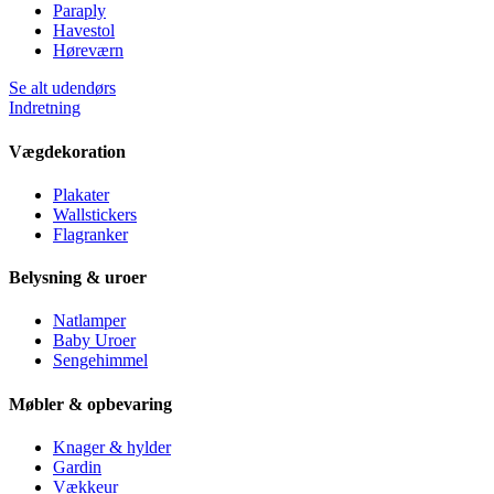
Paraply
Havestol
Høreværn
Se alt udendørs
Indretning
Vægdekoration
Plakater
Wallstickers
Flagranker
Belysning & uroer
Natlamper
Baby Uroer
Sengehimmel
Møbler & opbevaring
Knager & hylder
Gardin
Vækkeur