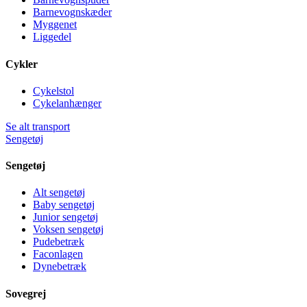
Barnevognskæder
Myggenet
Liggedel
Cykler
Cykelstol
Cykelanhænger
Se alt transport
Sengetøj
Sengetøj
Alt sengetøj
Baby sengetøj
Junior sengetøj
Voksen sengetøj
Pudebetræk
Faconlagen
Dynebetræk
Sovegrej