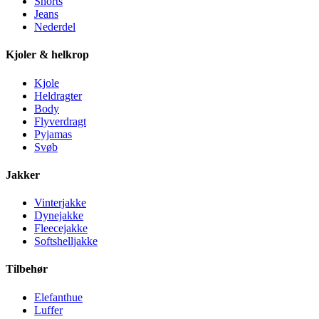
Shorts
Jeans
Nederdel
Kjoler & helkrop
Kjole
Heldragter
Body
Flyverdragt
Pyjamas
Svøb
Jakker
Vinterjakke
Dynejakke
Fleecejakke
Softshelljakke
Tilbehør
Elefanthue
Luffer