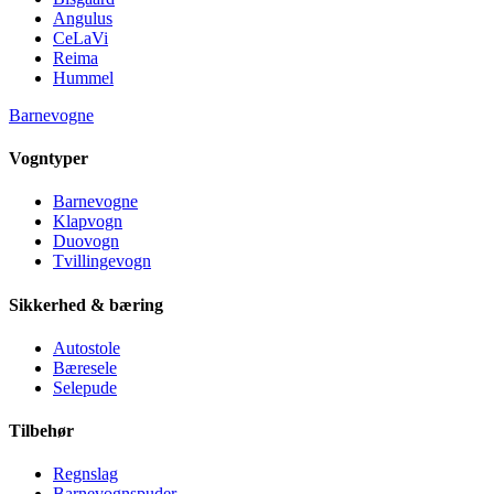
Angulus
CeLaVi
Reima
Hummel
Barnevogne
Vogntyper
Barnevogne
Klapvogn
Duovogn
Tvillingevogn
Sikkerhed & bæring
Autostole
Bæresele
Selepude
Tilbehør
Regnslag
Barnevognspuder