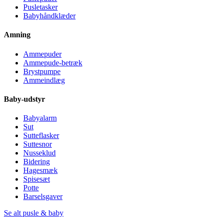
Pusletasker
Babyhåndklæder
Amning
Ammepuder
Ammepude-betræk
Brystpumpe
Ammeindlæg
Baby-udstyr
Babyalarm
Sut
Sutteflasker
Suttesnor
Nusseklud
Bidering
Hagesmæk
Spisesæt
Potte
Barselsgaver
Se alt pusle & baby