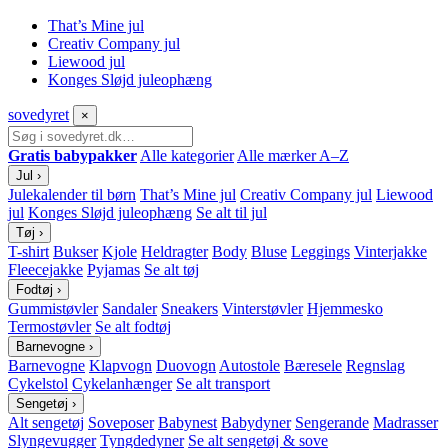
That’s Mine jul
Creativ Company jul
Liewood jul
Konges Sløjd juleophæng
sove
dyret
×
Gratis babypakker
Alle kategorier
Alle mærker A–Z
Jul
›
Julekalender til børn
That’s Mine jul
Creativ Company jul
Liewood
jul
Konges Sløjd juleophæng
Se alt til jul
Tøj
›
T-shirt
Bukser
Kjole
Heldragter
Body
Bluse
Leggings
Vinterjakke
Fleecejakke
Pyjamas
Se alt tøj
Fodtøj
›
Gummistøvler
Sandaler
Sneakers
Vinterstøvler
Hjemmesko
Termostøvler
Se alt fodtøj
Barnevogne
›
Barnevogne
Klapvogn
Duovogn
Autostole
Bæresele
Regnslag
Cykelstol
Cykelanhænger
Se alt transport
Sengetøj
›
Alt sengetøj
Soveposer
Babynest
Babydyner
Sengerande
Madrasser
Slyngevugger
Tyngdedyner
Se alt sengetøj & sove