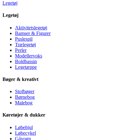
Legetøj
Legetøj
Aktivitetslegetøj
Bamser & Figurer
Puslespil
Trælegetøj
Perler
Modellervoks
Boldbassin
Legetæppe
Bøger & kreativt
Stofbøger
Børnebog
Malebog
Køretøjer & dukker
Løbehjul
Løbecykel
Gåvogn