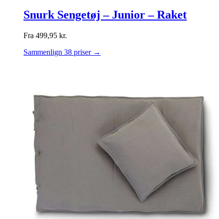
Snurk Sengetøj – Junior – Raket
Fra
499,95
kr.
Sammenlign 38 priser →