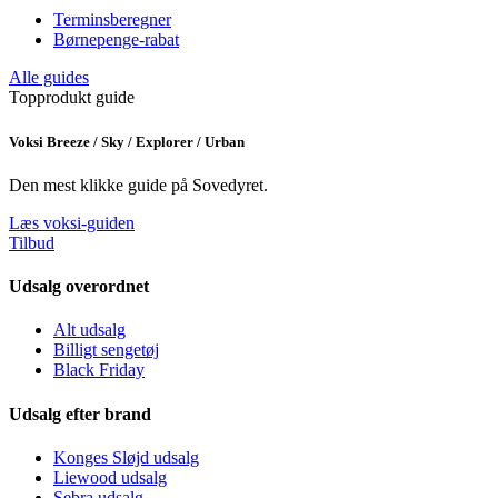
Terminsberegner
Børnepenge-rabat
Alle guides
Topprodukt guide
Voksi Breeze / Sky / Explorer / Urban
Den mest klikke guide på Sovedyret.
Læs voksi-guiden
Tilbud
Udsalg overordnet
Alt udsalg
Billigt sengetøj
Black Friday
Udsalg efter brand
Konges Sløjd udsalg
Liewood udsalg
Sebra udsalg