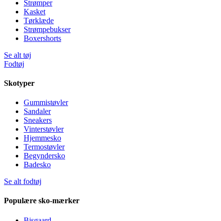
Strømper
Kasket
Tørklæde
Strømpebukser
Boxershorts
Se alt tøj
Fodtøj
Skotyper
Gummistøvler
Sandaler
Sneakers
Vinterstøvler
Hjemmesko
Termostøvler
Begyndersko
Badesko
Se alt fodtøj
Populære sko-mærker
Bisgaard