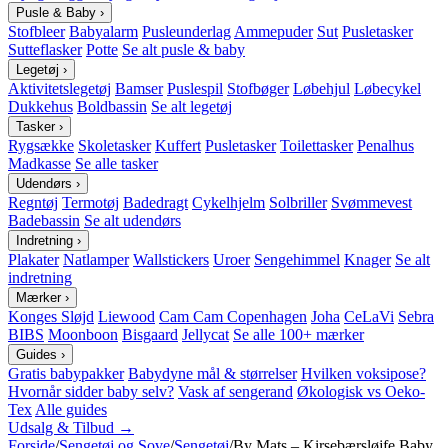
Pusle & Baby
›
Stofbleer
Babyalarm
Pusleunderlag
Ammepuder
Sut
Pusletasker
Sutteflasker
Potte
Se alt pusle & baby
Legetøj
›
Aktivitetslegetøj
Bamser
Puslespil
Stofbøger
Løbehjul
Løbecykel
Dukkehus
Boldbassin
Se alt legetøj
Tasker
›
Rygsække
Skoletasker
Kuffert
Pusletasker
Toilettasker
Penalhus
Madkasse
Se alle tasker
Udendørs
›
Regntøj
Termotøj
Badedragt
Cykelhjelm
Solbriller
Svømmevest
Badebassin
Se alt udendørs
Indretning
›
Plakater
Natlamper
Wallstickers
Uroer
Sengehimmel
Knager
Se alt
indretning
Mærker
›
Konges Sløjd
Liewood
Cam Cam Copenhagen
Joha
CeLaVi
Sebra
BIBS
Moonboon
Bisgaard
Jellycat
Se alle 100+ mærker
Guides
›
Gratis babypakker
Babydyne mål & størrelser
Hvilken voksipose?
Hvornår sidder baby selv?
Vask af sengerand
Økologisk vs Oeko-
Tex
Alle guides
Udsalg & Tilbud →
Forside
/
Sengetøj og Sove
/
Sengetøj
/
By Mats – Kirsebærsløjfe Baby