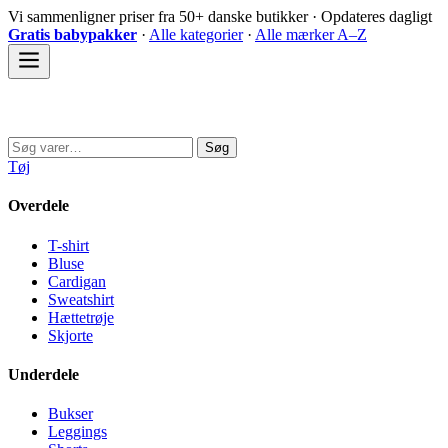
Spring
Vi sammenligner priser fra 50+ danske butikker · Opdateres dagligt
til
Gratis babypakker
·
Alle kategorier
·
Alle mærker A–Z
indhold
Sovedyret
Søg
Søg
efter:
Tøj
Overdele
T-shirt
Bluse
Cardigan
Sweatshirt
Hættetrøje
Skjorte
Underdele
Bukser
Leggings