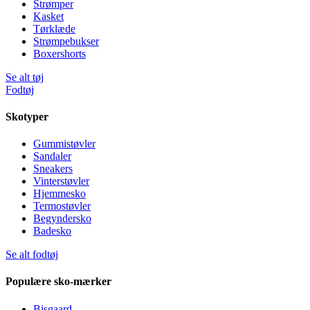
Strømper
Kasket
Tørklæde
Strømpebukser
Boxershorts
Se alt tøj
Fodtøj
Skotyper
Gummistøvler
Sandaler
Sneakers
Vinterstøvler
Hjemmesko
Termostøvler
Begyndersko
Badesko
Se alt fodtøj
Populære sko-mærker
Bisgaard