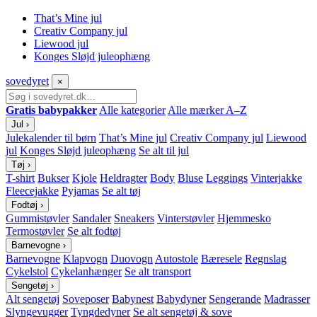
That’s Mine jul
Creativ Company jul
Liewood jul
Konges Sløjd juleophæng
sove
dyret
×
Gratis babypakker
Alle kategorier
Alle mærker A–Z
Jul
›
Julekalender til børn
That’s Mine jul
Creativ Company jul
Liewood
jul
Konges Sløjd juleophæng
Se alt til jul
Tøj
›
T-shirt
Bukser
Kjole
Heldragter
Body
Bluse
Leggings
Vinterjakke
Fleecejakke
Pyjamas
Se alt tøj
Fodtøj
›
Gummistøvler
Sandaler
Sneakers
Vinterstøvler
Hjemmesko
Termostøvler
Se alt fodtøj
Barnevogne
›
Barnevogne
Klapvogn
Duovogn
Autostole
Bæresele
Regnslag
Cykelstol
Cykelanhænger
Se alt transport
Sengetøj
›
Alt sengetøj
Soveposer
Babynest
Babydyner
Sengerande
Madrasser
Slyngevugger
Tyngdedyner
Se alt sengetøj & sove