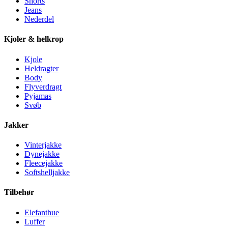
Shorts
Jeans
Nederdel
Kjoler & helkrop
Kjole
Heldragter
Body
Flyverdragt
Pyjamas
Svøb
Jakker
Vinterjakke
Dynejakke
Fleecejakke
Softshelljakke
Tilbehør
Elefanthue
Luffer