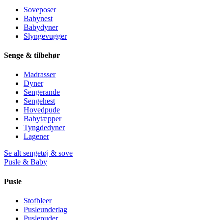
Soveposer
Babynest
Babydyner
Slyngevugger
Senge & tilbehør
Madrasser
Dyner
Sengerande
Sengehest
Hovedpude
Babytæpper
Tyngdedyner
Lagener
Se alt sengetøj & sove
Pusle & Baby
Pusle
Stofbleer
Pusleunderlag
Puslepuder