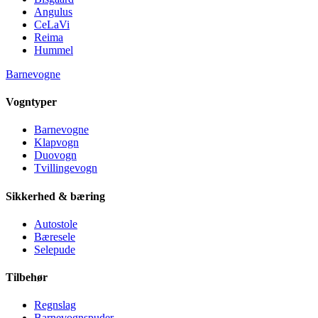
Angulus
CeLaVi
Reima
Hummel
Barnevogne
Vogntyper
Barnevogne
Klapvogn
Duovogn
Tvillingevogn
Sikkerhed & bæring
Autostole
Bæresele
Selepude
Tilbehør
Regnslag
Barnevognspuder