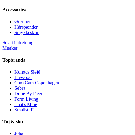
Accessories
Øreringe
Hårspænder
Smykkeskrin
Se alt indretning
Mærker
Topbrands
Konges Sløjd
Liewood
Cam Cam Copenhagen
Sebra
Done By Deer
Ferm Living
That's Mine
Smallstuff
Tøj & sko
Joha