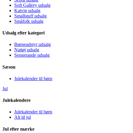
Soft Gallery udsalg
Katvig udsalg
Smallstuff udsalg
Småfolk udsalg
Udsalg efter kategori
Børneudstyr udsalg
Nattøj udsalg
Sengerande udsalg
Sæson
Julekalender til børn
Jul
Julekalendere
Julekalender til børn
Alt til jul
Jul efter mærke