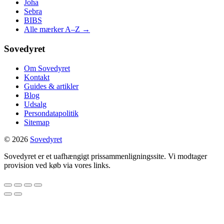
Joha
Sebra
BIBS
Alle mærker A–Z →
Sovedyret
Om Sovedyret
Kontakt
Guides & artikler
Blog
Udsalg
Persondatapolitik
Sitemap
© 2026
Sovedyret
Sovedyret er et uafhængigt prissammenligningssite. Vi modtager
provision ved køb via vores links.