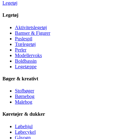
Legetøj
Legetøj
Aktivitetslegetøj
Bamser & Figurer
Puslespil
Trælegetøj
Perler
Modellervoks
Boldbassin
Legetæppe
Bøger & kreativt
Stofbøger
Børnebog
Malebog
Køretøjer & dukker
Løbehjul
Løbecykel
Gåvogn