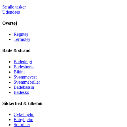
Se alle tasker
Udendørs
Overtøj
Regntøj
Termotøj
Bade & strand
Badedragt
Badeshorts
Bikini
Svømmevest
Svømmebriller
Badebassin
Badesko
Sikkerhed & tilbehør
Cykelhjelm
Babyhjelm
Solbriller