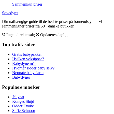
Sammenlign priser
Sovedyret
Din uafhængige guide til de bedste priser på børneudstyr — vi
sammenligner priser fra 50+ danske butikker.
Ingen direkte salg
Opdateres dagligt
Top trafik-sider
Gratis babypakker
Hvilken voksipose?
Babydyne mål
Hvornår sidder baby selv?
Neonate babyalarm
Babydyner
Populære mærker
Jellycat
Konges Sløjd
Odder Evoke
Sofie Schnoor