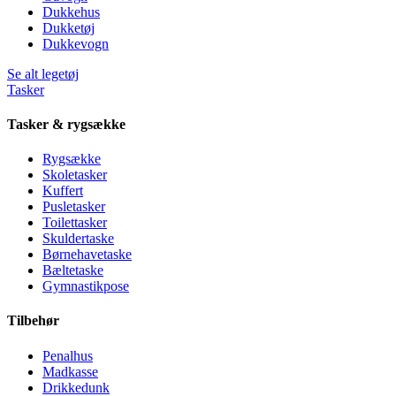
Dukkehus
Dukketøj
Dukkevogn
Se alt legetøj
Tasker
Tasker & rygsække
Rygsække
Skoletasker
Kuffert
Pusletasker
Toilettasker
Skuldertaske
Børnehavetaske
Bæltetaske
Gymnastikpose
Tilbehør
Penalhus
Madkasse
Drikkedunk