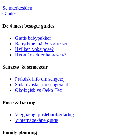
Se mærkesiden
Guides
De 4 mest besøgte guides
Gratis babypakker
Babydyne mål & størrelser
Hvilken voksipose?
Hvornår sidder baby selv?
Sengetøj & sengegear
Praktisk info om sengetøj
Sådan vasker du sengerand
Økologisk vs Oeko-Tex
Pusle & bæring
Væghængt puslebord-erfaring
Vinterbadekåbe-guide
Family planning