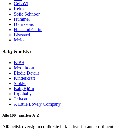
CeLaVi
Reima
Sofie Schnoor
Hummel
Didriksons
Hust and Claire
Bisgaard
Molo
Baby & udstyr
BIBS
Moonboon
Elodie Details
Kinderkraft
Stokke
BabyBjörn
Ergobaby
Jellycat
A Little Lovely Company
Alle 100+ mærker A–Z
Alfabetisk oversigt med direkte link til hvert brands sortiment.