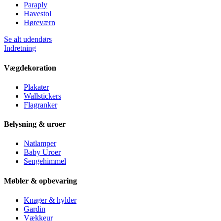
Paraply
Havestol
Høreværn
Se alt udendørs
Indretning
Vægdekoration
Plakater
Wallstickers
Flagranker
Belysning & uroer
Natlamper
Baby Uroer
Sengehimmel
Møbler & opbevaring
Knager & hylder
Gardin
Vækkeur