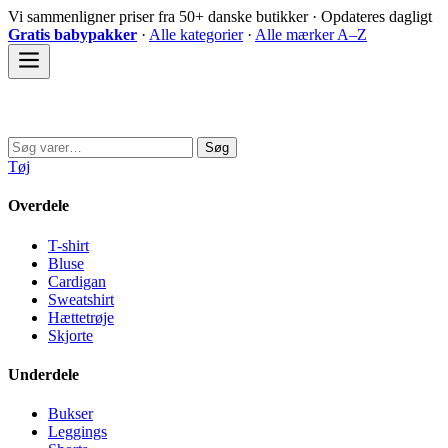
Spring
Vi sammenligner priser fra 50+ danske butikker · Opdateres dagligt
til
Gratis babypakker
·
Alle kategorier
·
Alle mærker A–Z
indhold
Sovedyret
Søg
Søg
efter:
Tøj
Overdele
T-shirt
Bluse
Cardigan
Sweatshirt
Hættetrøje
Skjorte
Underdele
Bukser
Leggings