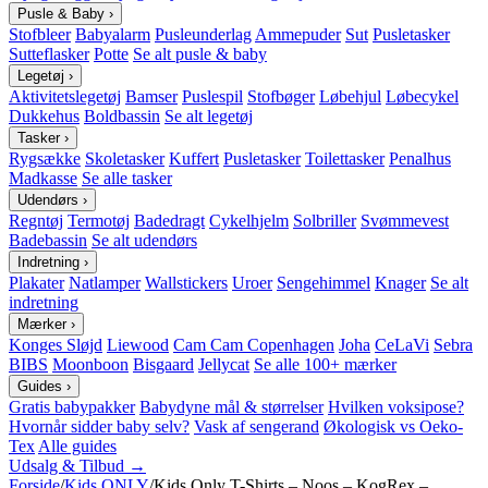
Pusle & Baby
›
Stofbleer
Babyalarm
Pusleunderlag
Ammepuder
Sut
Pusletasker
Sutteflasker
Potte
Se alt pusle & baby
Legetøj
›
Aktivitetslegetøj
Bamser
Puslespil
Stofbøger
Løbehjul
Løbecykel
Dukkehus
Boldbassin
Se alt legetøj
Tasker
›
Rygsække
Skoletasker
Kuffert
Pusletasker
Toilettasker
Penalhus
Madkasse
Se alle tasker
Udendørs
›
Regntøj
Termotøj
Badedragt
Cykelhjelm
Solbriller
Svømmevest
Badebassin
Se alt udendørs
Indretning
›
Plakater
Natlamper
Wallstickers
Uroer
Sengehimmel
Knager
Se alt
indretning
Mærker
›
Konges Sløjd
Liewood
Cam Cam Copenhagen
Joha
CeLaVi
Sebra
BIBS
Moonboon
Bisgaard
Jellycat
Se alle 100+ mærker
Guides
›
Gratis babypakker
Babydyne mål & størrelser
Hvilken voksipose?
Hvornår sidder baby selv?
Vask af sengerand
Økologisk vs Oeko-
Tex
Alle guides
Udsalg & Tilbud →
Forside
/
Kids ONLY
/
Kids Only T-Shirts – Noos – KogRex –