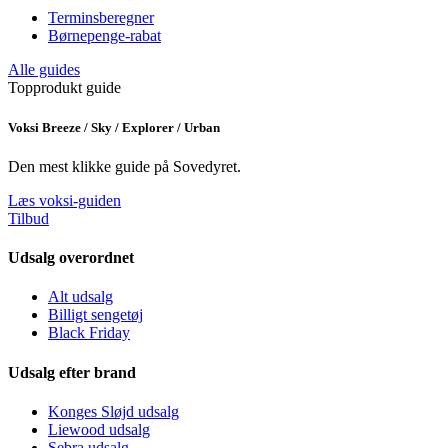
Terminsberegner
Børnepenge-rabat
Alle guides
Topprodukt guide
Voksi Breeze / Sky / Explorer / Urban
Den mest klikke guide på Sovedyret.
Læs voksi-guiden
Tilbud
Udsalg overordnet
Alt udsalg
Billigt sengetøj
Black Friday
Udsalg efter brand
Konges Sløjd udsalg
Liewood udsalg
Sebra udsalg