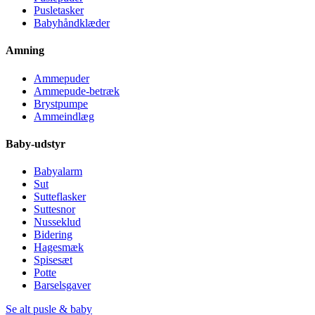
Pusletasker
Babyhåndklæder
Amning
Ammepuder
Ammepude-betræk
Brystpumpe
Ammeindlæg
Baby-udstyr
Babyalarm
Sut
Sutteflasker
Suttesnor
Nusseklud
Bidering
Hagesmæk
Spisesæt
Potte
Barselsgaver
Se alt pusle & baby