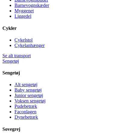
Barnevognskæder
Myggenet
Liggedel
Cykler
Cykelstol
Cykelanhænger
Se alt transport
Sengetøj
Sengetøj
Alt sengetøj
Baby sengetøj
Junior sengetøj
Voksen sengetøj
Pudebetræk
Faconlagen
Dynebetræk
Sovegrej