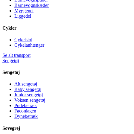
Barnevognskæder
Myggenet
Liggedel
Cykler
Cykelstol
Cykelanhænger
Se alt transport
Sengetøj
Sengetøj
Alt sengetøj
Baby sengetøj
Junior sengetøj
Voksen sengetøj
Pudebetræk
Faconlagen
Dynebetræk
Sovegrej