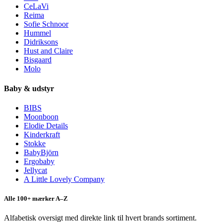
CeLaVi
Reima
Sofie Schnoor
Hummel
Didriksons
Hust and Claire
Bisgaard
Molo
Baby & udstyr
BIBS
Moonboon
Elodie Details
Kinderkraft
Stokke
BabyBjörn
Ergobaby
Jellycat
A Little Lovely Company
Alle 100+ mærker A–Z
Alfabetisk oversigt med direkte link til hvert brands sortiment.