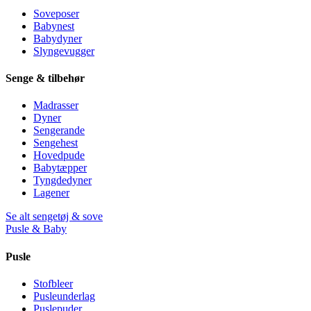
Soveposer
Babynest
Babydyner
Slyngevugger
Senge & tilbehør
Madrasser
Dyner
Sengerande
Sengehest
Hovedpude
Babytæpper
Tyngdedyner
Lagener
Se alt sengetøj & sove
Pusle & Baby
Pusle
Stofbleer
Pusleunderlag
Puslepuder