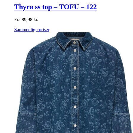
Thyra ss top – TOFU – 122
Fra
89,98
kr.
Sammenlign priser