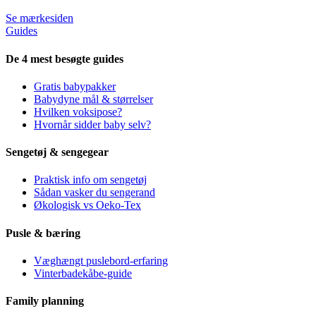
Se mærkesiden
Guides
De 4 mest besøgte guides
Gratis babypakker
Babydyne mål & størrelser
Hvilken voksipose?
Hvornår sidder baby selv?
Sengetøj & sengegear
Praktisk info om sengetøj
Sådan vasker du sengerand
Økologisk vs Oeko-Tex
Pusle & bæring
Væghængt puslebord-erfaring
Vinterbadekåbe-guide
Family planning