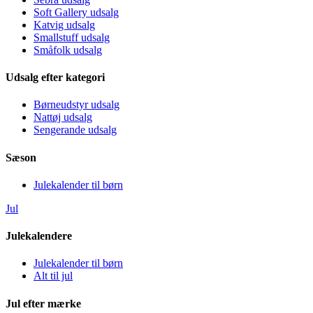
Soft Gallery udsalg
Katvig udsalg
Smallstuff udsalg
Småfolk udsalg
Udsalg efter kategori
Børneudstyr udsalg
Nattøj udsalg
Sengerande udsalg
Sæson
Julekalender til børn
Jul
Julekalendere
Julekalender til børn
Alt til jul
Jul efter mærke