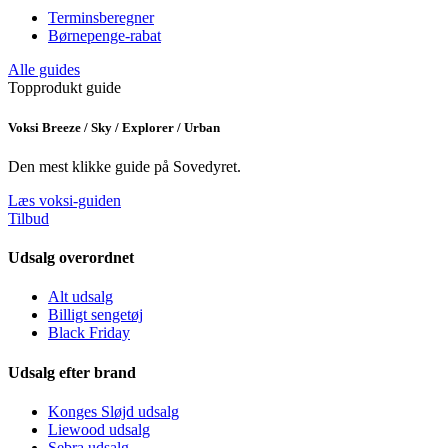
Terminsberegner
Børnepenge-rabat
Alle guides
Topprodukt guide
Voksi Breeze / Sky / Explorer / Urban
Den mest klikke guide på Sovedyret.
Læs voksi-guiden
Tilbud
Udsalg overordnet
Alt udsalg
Billigt sengetøj
Black Friday
Udsalg efter brand
Konges Sløjd udsalg
Liewood udsalg
Sebra udsalg