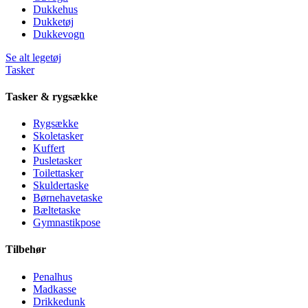
Dukkehus
Dukketøj
Dukkevogn
Se alt legetøj
Tasker
Tasker & rygsække
Rygsække
Skoletasker
Kuffert
Pusletasker
Toilettasker
Skuldertaske
Børnehavetaske
Bæltetaske
Gymnastikpose
Tilbehør
Penalhus
Madkasse
Drikkedunk