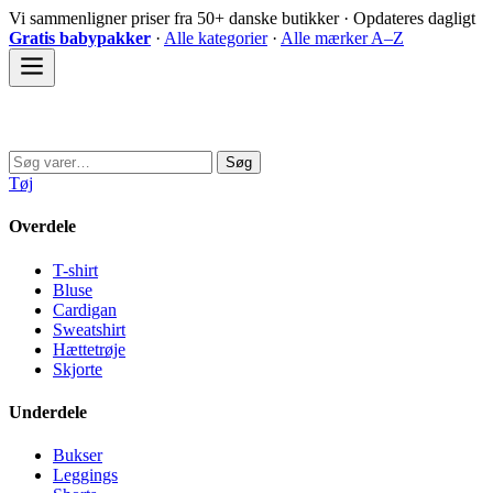
Spring
Vi sammenligner priser fra 50+ danske butikker · Opdateres dagligt
til
Gratis babypakker
·
Alle kategorier
·
Alle mærker A–Z
indhold
Sovedyret
Søg
Søg
efter:
Tøj
Overdele
T-shirt
Bluse
Cardigan
Sweatshirt
Hættetrøje
Skjorte
Underdele
Bukser
Leggings