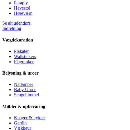
Paraply
Havestol
Høreværn
Se alt udendørs
Indretning
Vægdekoration
Plakater
Wallstickers
Flagranker
Belysning & uroer
Natlamper
Baby Uroer
Sengehimmel
Møbler & opbevaring
Knager & hylder
Gardin
Vækkeur