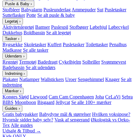
Pusle & Baby
›
Stofbleer
Babyalarm
Pusleunderlag
Ammepuder
Sut
Pusletasker
Sutteflasker
Potte
Se alt pusle & baby
Legetøj
›
Aktivitetslegetøj
Bamser
Puslespil
Stofbøger
Løbehjul
Løbecykel
Dukkehus
Boldbassin
Se alt legetøj
Tasker
›
Rygsække
Skoletasker
Kuffert
Pusletasker
Toilettasker
Penalhus
Madkasse
Se alle tasker
Udendørs
›
Regntøj
Termotøj
Badedragt
Cykelhjelm
Solbriller
Svømmevest
Badebassin
Se alt udendørs
Indretning
›
Plakater
Natlamper
Wallstickers
Uroer
Sengehimmel
Knager
Se alt
indretning
Mærker
›
Konges Sløjd
Liewood
Cam Cam Copenhagen
Joha
CeLaVi
Sebra
BIBS
Moonboon
Bisgaard
Jellycat
Se alle 100+ mærker
Guides
›
Gratis babypakker
Babydyne mål & størrelser
Hvilken voksipose?
Hvornår sidder baby selv?
Vask af sengerand
Økologisk vs Oeko-
Tex
Alle guides
Udsalg & Tilbud →
Kids ONLY