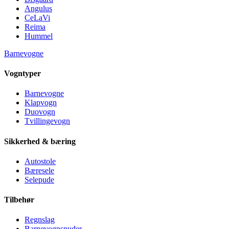
Angulus
CeLaVi
Reima
Hummel
Barnevogne
Vogntyper
Barnevogne
Klapvogn
Duovogn
Tvillingevogn
Sikkerhed & bæring
Autostole
Bæresele
Selepude
Tilbehør
Regnslag
Barnevognspuder