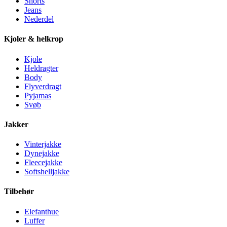
Shorts
Jeans
Nederdel
Kjoler & helkrop
Kjole
Heldragter
Body
Flyverdragt
Pyjamas
Svøb
Jakker
Vinterjakke
Dynejakke
Fleecejakke
Softshelljakke
Tilbehør
Elefanthue
Luffer