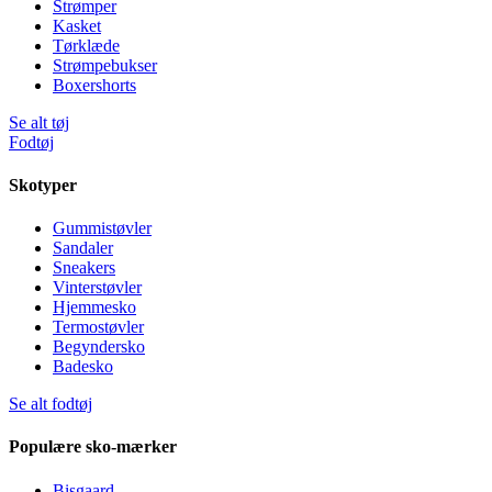
Strømper
Kasket
Tørklæde
Strømpebukser
Boxershorts
Se alt tøj
Fodtøj
Skotyper
Gummistøvler
Sandaler
Sneakers
Vinterstøvler
Hjemmesko
Termostøvler
Begyndersko
Badesko
Se alt fodtøj
Populære sko-mærker
Bisgaard