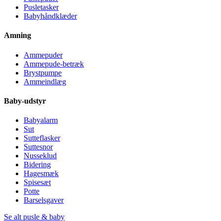
Pusletasker
Babyhåndklæder
Amning
Ammepuder
Ammepude-betræk
Brystpumpe
Ammeindlæg
Baby-udstyr
Babyalarm
Sut
Sutteflasker
Suttesnor
Nusseklud
Bidering
Hagesmæk
Spisesæt
Potte
Barselsgaver
Se alt pusle & baby