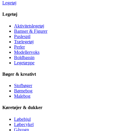
Legetøj
Legetøj
Aktivitetslegetøj
Bamser & Figurer
Puslespil
Trælegetøj
Perler
Modellervoks
Boldbassin
Legetæppe
Bøger & kreativt
Stofbøger
Børnebog
Malebog
Køretøjer & dukker
Løbehjul
Løbecykel
Gåvogn