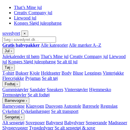
That’s Mine jul
Creativ Company jul
Liewood jul
Konges Sløjd juleophæng
sove
dyret
×
Gratis babypakker
Alle kategorier
Alle mærker A–Z
Jul
›
Julekalender til børn
That’s Mine jul
Creativ Company jul
Liewood
jul
Konges Sløjd juleophæng
Se alt til jul
Tøj
›
T-shirt
Bukser
Kjole
Heldragter
Body
Bluse
Leggings
Vinterjakke
Fleecejakke
Pyjamas
Se alt tøj
Fodtøj
›
Gummistøvler
Sandaler
Sneakers
Vinterstøvler
Hjemmesko
Termostøvler
Se alt fodtøj
Barnevogne
›
Barnevogne
Klapvogn
Duovogn
Autostole
Bæresele
Regnslag
Cykelstol
Cykelanhænger
Se alt transport
Sengetøj
›
Alt sengetøj
Soveposer
Babynest
Babydyner
Sengerande
Madrasser
Slyngevugger
Tyngdedyner
Se alt sengetøj & sove