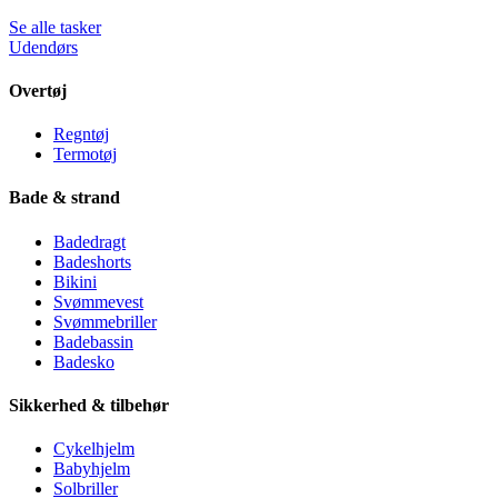
Se alle tasker
Udendørs
Overtøj
Regntøj
Termotøj
Bade & strand
Badedragt
Badeshorts
Bikini
Svømmevest
Svømmebriller
Badebassin
Badesko
Sikkerhed & tilbehør
Cykelhjelm
Babyhjelm
Solbriller