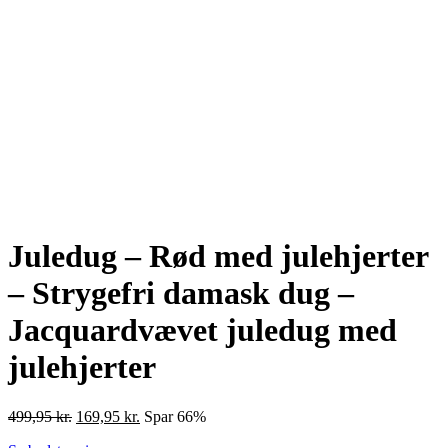
Juledug – Rød med julehjerter
– Strygefri damask dug –
Jacquardvævet juledug med
julehjerter
Den
Den
499,95
kr.
169,95
kr.
Spar 66%
oprindelige
aktuelle