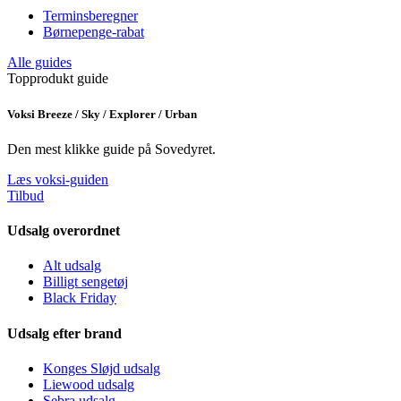
Terminsberegner
Børnepenge-rabat
Alle guides
Topprodukt guide
Voksi Breeze / Sky / Explorer / Urban
Den mest klikke guide på Sovedyret.
Læs voksi-guiden
Tilbud
Udsalg overordnet
Alt udsalg
Billigt sengetøj
Black Friday
Udsalg efter brand
Konges Sløjd udsalg
Liewood udsalg
Sebra udsalg