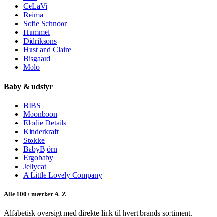
CeLaVi
Reima
Sofie Schnoor
Hummel
Didriksons
Hust and Claire
Bisgaard
Molo
Baby & udstyr
BIBS
Moonboon
Elodie Details
Kinderkraft
Stokke
BabyBjörn
Ergobaby
Jellycat
A Little Lovely Company
Alle 100+ mærker A–Z
Alfabetisk oversigt med direkte link til hvert brands sortiment.