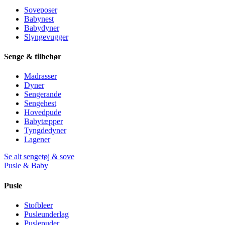
Soveposer
Babynest
Babydyner
Slyngevugger
Senge & tilbehør
Madrasser
Dyner
Sengerande
Sengehest
Hovedpude
Babytæpper
Tyngdedyner
Lagener
Se alt sengetøj & sove
Pusle & Baby
Pusle
Stofbleer
Pusleunderlag
Puslepuder