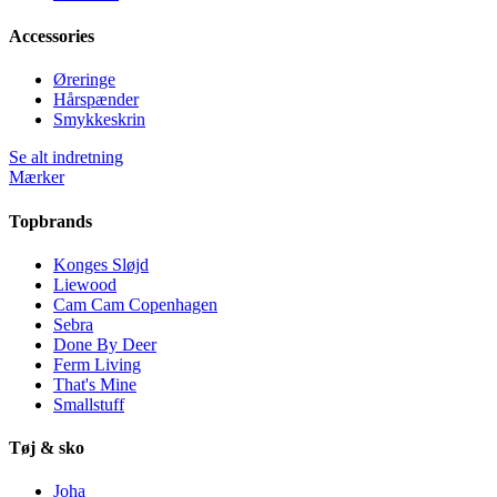
Accessories
Øreringe
Hårspænder
Smykkeskrin
Se alt indretning
Mærker
Topbrands
Konges Sløjd
Liewood
Cam Cam Copenhagen
Sebra
Done By Deer
Ferm Living
That's Mine
Smallstuff
Tøj & sko
Joha