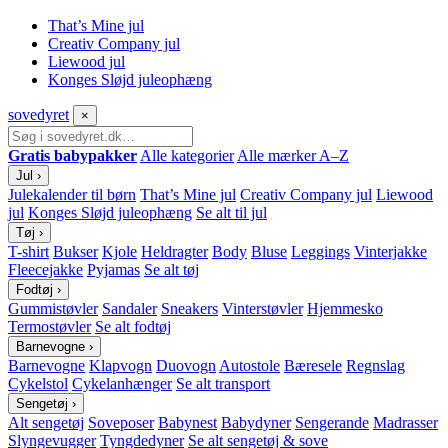
That’s Mine jul
Creativ Company jul
Liewood jul
Konges Sløjd juleophæng
sove
dyret
×
Gratis babypakker
Alle kategorier
Alle mærker A–Z
Jul
›
Julekalender til børn
That’s Mine jul
Creativ Company jul
Liewood
jul
Konges Sløjd juleophæng
Se alt til jul
Tøj
›
T-shirt
Bukser
Kjole
Heldragter
Body
Bluse
Leggings
Vinterjakke
Fleecejakke
Pyjamas
Se alt tøj
Fodtøj
›
Gummistøvler
Sandaler
Sneakers
Vinterstøvler
Hjemmesko
Termostøvler
Se alt fodtøj
Barnevogne
›
Barnevogne
Klapvogn
Duovogn
Autostole
Bæresele
Regnslag
Cykelstol
Cykelanhænger
Se alt transport
Sengetøj
›
Alt sengetøj
Soveposer
Babynest
Babydyner
Sengerande
Madrasser
Slyngevugger
Tyngdedyner
Se alt sengetøj & sove