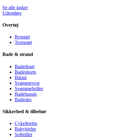
Se alle tasker
Udendørs
Overtøj
Regntøj
Termotøj
Bade & strand
Badedragt
Badeshorts
Bikini
Svømmevest
Svømmebriller
Badebassin
Badesko
Sikkerhed & tilbehør
Cykelhjelm
Babyhjelm
Solbriller