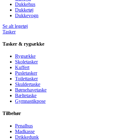
Dukkehus
Dukketøj
Dukkevogn
Se alt legetøj
Tasker
Tasker & rygsække
Rygsække
Skoletasker
Kuffert
Pusletasker
Toilettasker
Skuldertaske
Børnehavetaske
Bæltetaske
Gymnastikpose
Tilbehør
Penalhus
Madkasse
Drikkedunk