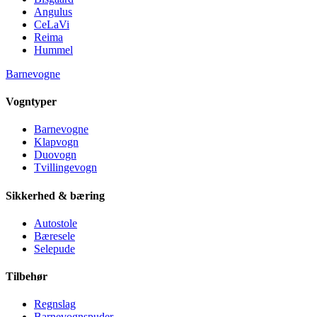
Angulus
CeLaVi
Reima
Hummel
Barnevogne
Vogntyper
Barnevogne
Klapvogn
Duovogn
Tvillingevogn
Sikkerhed & bæring
Autostole
Bæresele
Selepude
Tilbehør
Regnslag
Barnevognspuder