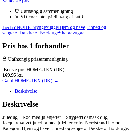
Se bedste pris
pris
pris
var:
er:
Uafhængig sammenligning
499,95 kr..
169,95 kr..
Vi tjener intet på dit valg af butik
BABYNOHR Slyngevugge
Hjem og have|Linned og
sengetøj|Dækketøj|Bordduge
Slyngevugge
Pris hos 1 forhandler
Uafhængig prissammenligning
Bedste pris
HOME-TEX (DK)
169,95
kr.
Gå til HOME-TEX (DK) →
Beskrivelse
Beskrivelse
Juledug – Rød med julehjerter – Strygefri damask dug –
Jacquardvævet juledug med julehjerter fra Nordstrand Home.
Kategori: Hjem og have|Linned og sengetøj|Dækketøj|Bordduge.