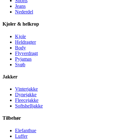
Shorts
Jeans
Nederdel
Kjoler & helkrop
Kjole
Heldragter
Body
Flyverdragt
Pyjamas
Svøb
Jakker
Vinterjakke
Dynejakke
Fleecejakke
Softshelljakke
Tilbehør
Elefanthue
Luffer