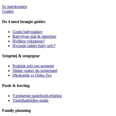
Se mærkesiden
Guides
De 4 mest besøgte guides
Gratis babypakker
Babydyne mål & størrelser
Hvilken voksipose?
Hvornår sidder baby selv?
Sengetøj & sengegear
Praktisk info om sengetøj
Sådan vasker du sengerand
Økologisk vs Oeko-Tex
Pusle & bæring
Væghængt puslebord-erfaring
Vinterbadekåbe-guide
Family planning