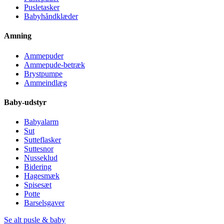
Pusletasker
Babyhåndklæder
Amning
Ammepuder
Ammepude-betræk
Brystpumpe
Ammeindlæg
Baby-udstyr
Babyalarm
Sut
Sutteflasker
Suttesnor
Nusseklud
Bidering
Hagesmæk
Spisesæt
Potte
Barselsgaver
Se alt pusle & baby