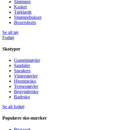
Strømper
Kasket
Tørklæde
Strømpebukser
Boxershorts
Se alt tøj
Fodtøj
Skotyper
Gummistøvler
Sandaler
Sneakers
Vinterstøvler
Hjemmesko
Termostøvler
Begyndersko
Badesko
Se alt fodtøj
Populære sko-mærker
Bisgaard