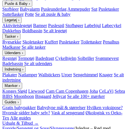
Pusle & Baby
›
Stofbleer
Babyalarm
Pusleunderlag
Ammepuder
Sut
Pusletasker
Sutteflasker
Potte
Se alt pusle & baby
Legetøj
›
Aktivitetslegetøj
Bamser
Puslespil
Stofbøger
Løbehjul
Løbecykel
Dukkehus
Boldbassin
Se alt legetøj
Tasker
›
Rygsække
Skoletasker
Kuffert
Pusletasker
Toilettasker
Penalhus
Madkasse
Se alle tasker
Udendørs
›
Regntøj
Termotøj
Badedragt
Cykelhjelm
Solbriller
Svømmevest
Badebassin
Se alt udendørs
Indretning
›
Plakater
Natlamper
Wallstickers
Uroer
Sengehimmel
Knager
Se alt
indretning
Mærker
›
Konges Sløjd
Liewood
Cam Cam Copenhagen
Joha
CeLaVi
Sebra
BIBS
Moonboon
Bisgaard
Jellycat
Se alle 100+ mærker
Guides
›
Gratis babypakker
Babydyne mål & størrelser
Hvilken voksipose?
Hvornår sidder baby selv?
Vask af sengerand
Økologisk vs Oeko-
Tex
Alle guides
Udsalg & Tilbud →
Forside
/
Sengetøj og Sove
/
Slyngevugge
/
Juledug – Rød med