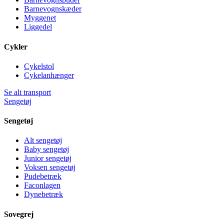
Barnevognskæder
Myggenet
Liggedel
Cykler
Cykelstol
Cykelanhænger
Se alt transport
Sengetøj
Sengetøj
Alt sengetøj
Baby sengetøj
Junior sengetøj
Voksen sengetøj
Pudebetræk
Faconlagen
Dynebetræk
Sovegrej