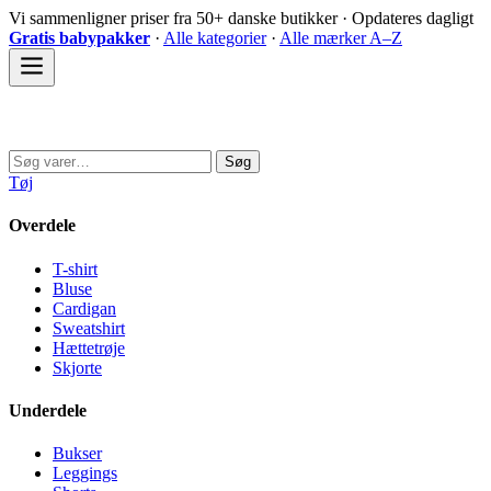
Spring
Vi sammenligner priser fra 50+ danske butikker · Opdateres dagligt
til
Gratis babypakker
·
Alle kategorier
·
Alle mærker A–Z
indhold
Sovedyret
Søg
Søg
efter:
Tøj
Overdele
T-shirt
Bluse
Cardigan
Sweatshirt
Hættetrøje
Skjorte
Underdele
Bukser
Leggings