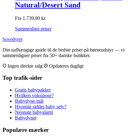
Natural/Desert Sand
Fra
1.739,00
kr.
Sammenlign priser
Sovedyret
Din uafhængige guide til de bedste priser på børneudstyr — vi
sammenligner priser fra 50+ danske butikker.
Ingen direkte salg
Opdateres dagligt
Top trafik-sider
Gratis babypakker
Hvilken voksipose?
Babydyne mål
Hvornår sidder baby selv?
Neonate babyalarm
Babydyner
Populære mærker