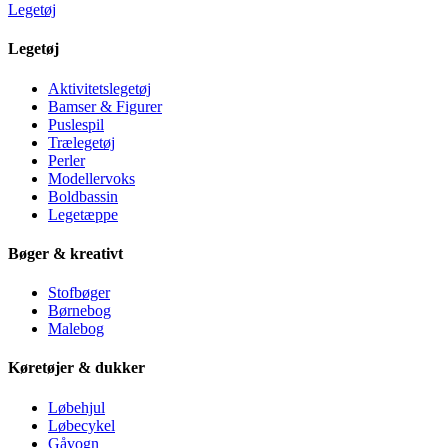
Legetøj
Legetøj
Aktivitetslegetøj
Bamser & Figurer
Puslespil
Trælegetøj
Perler
Modellervoks
Boldbassin
Legetæppe
Bøger & kreativt
Stofbøger
Børnebog
Malebog
Køretøjer & dukker
Løbehjul
Løbecykel
Gåvogn