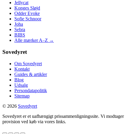
Jellycat
Konges Sløjd
Odder Evoke
Sofie Schnoor
Joha
Sebra
BIBS
Alle mærker A–Z →
Sovedyret
Om Sovedyret
Kontakt
Guides & artikler
Blog
Udsalg
Persondatapolitik
Sitemap
© 2026
Sovedyret
Sovedyret er et uafhængigt prissammenligningssite. Vi modtager
provision ved køb via vores links.