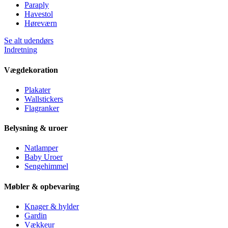
Paraply
Havestol
Høreværn
Se alt udendørs
Indretning
Vægdekoration
Plakater
Wallstickers
Flagranker
Belysning & uroer
Natlamper
Baby Uroer
Sengehimmel
Møbler & opbevaring
Knager & hylder
Gardin
Vækkeur