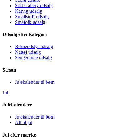
Soft Gallery udsalg
Katvig udsalg
Smallstuff udsalg
Småfolk udsalg
Udsalg efter kategori
Børneudstyr udsalg
Nattøj udsalg
Sengerande udsalg
Sæson
Julekalender til børn
Jul
Julekalendere
Julekalender til børn
Alt til jul
Jul efter mærke