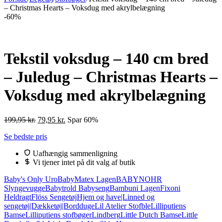
– Christmas Hearts – Voksdug med akrylbelægning
-60%
Tekstil voksdug – 140 cm bred
– Juledug – Christmas Hearts –
Voksdug med akrylbelægning
Den
Den
199,95
kr.
79,95
kr.
Spar 60%
oprindelige
aktuelle
Se bedste pris
pris
pris
var:
er:
Uafhængig sammenligning
199,95 kr..
79,95 kr..
Vi tjener intet på dit valg af butik
Baby's Only Uro
BabyMatex Lagen
BABYNOHR
Slyngevugge
Babytrold Babyseng
Bambuni Lagen
Fixoni
Heldragt
Flöss Sengetøj
Hjem og have|Linned og
sengetøj|Dækketøj|Bordduge
Lil Atelier Stofble
Lilliputiens
Bamse
Lilliputiens stofbøger
Lindberg
Little Dutch Bamse
Little