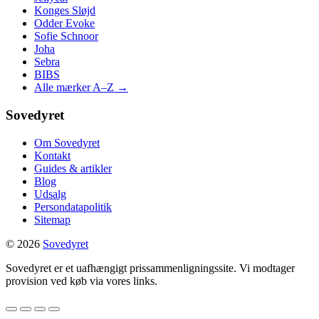
Konges Sløjd
Odder Evoke
Sofie Schnoor
Joha
Sebra
BIBS
Alle mærker A–Z →
Sovedyret
Om Sovedyret
Kontakt
Guides & artikler
Blog
Udsalg
Persondatapolitik
Sitemap
© 2026
Sovedyret
Sovedyret er et uafhængigt prissammenligningssite. Vi modtager
provision ved køb via vores links.