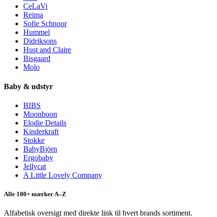
CeLaVi
Reima
Sofie Schnoor
Hummel
Didriksons
Hust and Claire
Bisgaard
Molo
Baby & udstyr
BIBS
Moonboon
Elodie Details
Kinderkraft
Stokke
BabyBjörn
Ergobaby
Jellycat
A Little Lovely Company
Alle 100+ mærker A–Z
Alfabetisk oversigt med direkte link til hvert brands sortiment.