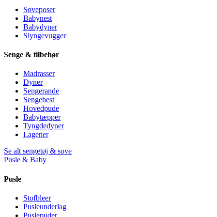
Soveposer
Babynest
Babydyner
Slyngevugger
Senge & tilbehør
Madrasser
Dyner
Sengerande
Sengehest
Hovedpude
Babytæpper
Tyngdedyner
Lagener
Se alt sengetøj & sove
Pusle & Baby
Pusle
Stofbleer
Pusleunderlag
Puslepuder