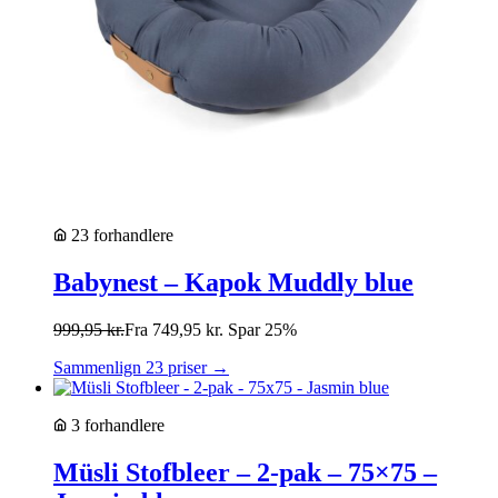
23 forhandlere
Babynest – Kapok Muddly blue
999,95
kr.
Fra
749,95
kr.
Spar 25%
Sammenlign 23 priser →
3 forhandlere
Müsli Stofbleer – 2-pak – 75×75 –