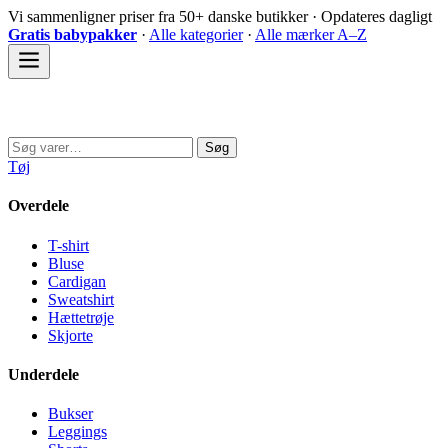
Spring
Vi sammenligner priser fra 50+ danske butikker · Opdateres dagligt
til
Gratis babypakker
·
Alle kategorier
·
Alle mærker A–Z
indhold
Sovedyret
Søg
Søg
efter:
Tøj
Overdele
T-shirt
Bluse
Cardigan
Sweatshirt
Hættetrøje
Skjorte
Underdele
Bukser
Leggings