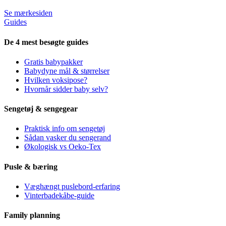
Se mærkesiden
Guides
De 4 mest besøgte guides
Gratis babypakker
Babydyne mål & størrelser
Hvilken voksipose?
Hvornår sidder baby selv?
Sengetøj & sengegear
Praktisk info om sengetøj
Sådan vasker du sengerand
Økologisk vs Oeko-Tex
Pusle & bæring
Væghængt puslebord-erfaring
Vinterbadekåbe-guide
Family planning