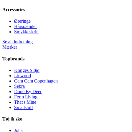
Accessories
Øreringe
Hårspænder
Smykkeskrin
Se alt indretning
Mærker
Topbrands
Konges Sløjd
Liewood
Cam Cam Copenhagen
Sebra
Done By Deer
Ferm Living
That's Mine
Smallstuff
Tøj & sko
Joha