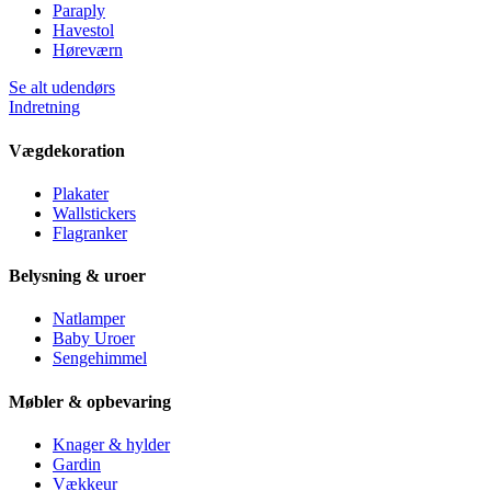
Paraply
Havestol
Høreværn
Se alt udendørs
Indretning
Vægdekoration
Plakater
Wallstickers
Flagranker
Belysning & uroer
Natlamper
Baby Uroer
Sengehimmel
Møbler & opbevaring
Knager & hylder
Gardin
Vækkeur