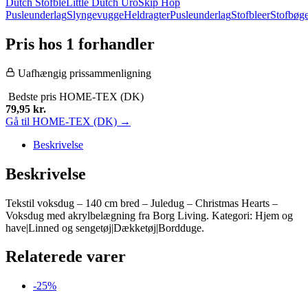
Dutch Stofble
Little Dutch Uro
Skip Hop
Pusleunderlag
Slyngevugge
Heldragter
Pusleunderlag
Stofbleer
Stofbøg
Pris hos 1 forhandler
Uafhængig prissammenligning
Bedste pris
HOME-TEX (DK)
79,95
kr.
Gå til HOME-TEX (DK) →
Beskrivelse
Beskrivelse
Tekstil voksdug – 140 cm bred – Juledug – Christmas Hearts –
Voksdug med akrylbelægning fra Borg Living. Kategori: Hjem og
have|Linned og sengetøj|Dækketøj|Bordduge.
Relaterede varer
-25%