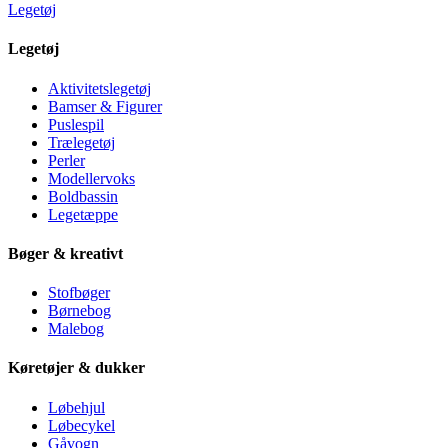
Legetøj
Legetøj
Aktivitetslegetøj
Bamser & Figurer
Puslespil
Trælegetøj
Perler
Modellervoks
Boldbassin
Legetæppe
Bøger & kreativt
Stofbøger
Børnebog
Malebog
Køretøjer & dukker
Løbehjul
Løbecykel
Gåvogn