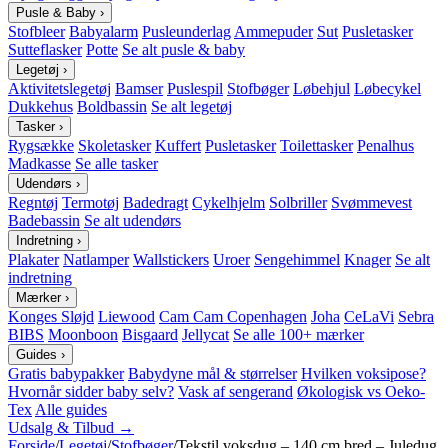
Pusle & Baby
›
Stofbleer
Babyalarm
Pusleunderlag
Ammepuder
Sut
Pusletasker
Sutteflasker
Potte
Se alt pusle & baby
Legetøj
›
Aktivitetslegetøj
Bamser
Puslespil
Stofbøger
Løbehjul
Løbecykel
Dukkehus
Boldbassin
Se alt legetøj
Tasker
›
Rygsække
Skoletasker
Kuffert
Pusletasker
Toilettasker
Penalhus
Madkasse
Se alle tasker
Udendørs
›
Regntøj
Termotøj
Badedragt
Cykelhjelm
Solbriller
Svømmevest
Badebassin
Se alt udendørs
Indretning
›
Plakater
Natlamper
Wallstickers
Uroer
Sengehimmel
Knager
Se alt
indretning
Mærker
›
Konges Sløjd
Liewood
Cam Cam Copenhagen
Joha
CeLaVi
Sebra
BIBS
Moonboon
Bisgaard
Jellycat
Se alle 100+ mærker
Guides
›
Gratis babypakker
Babydyne mål & størrelser
Hvilken voksipose?
Hvornår sidder baby selv?
Vask af sengerand
Økologisk vs Oeko-
Tex
Alle guides
Udsalg & Tilbud →
Forside
/
Legetøj
/
Stofbøger
/
Tekstil voksdug – 140 cm bred – Juledug