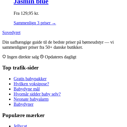
Jasmin blue
Fra
129,95
kr.
Sammenlign 3 priser →
Sovedyret
Din uafhængige guide til de bedste priser på børneudstyr — vi
sammenligner priser fra 50+ danske butikker.
Ingen direkte salg
Opdateres dagligt
Top trafik-sider
Gratis babypakker
Hvilken voksipose?
Babydyne mål
Hvornår sidder baby selv?
Neonate babyalarm
Babydyner
Populære mærker
Jellycat