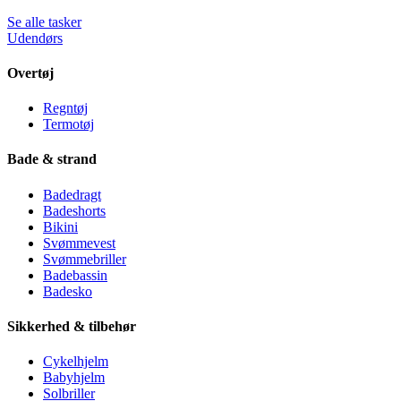
Se alle tasker
Udendørs
Overtøj
Regntøj
Termotøj
Bade & strand
Badedragt
Badeshorts
Bikini
Svømmevest
Svømmebriller
Badebassin
Badesko
Sikkerhed & tilbehør
Cykelhjelm
Babyhjelm
Solbriller