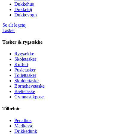
Dukkehus
Dukketøj
Dukkevogn
Se alt legetøj
Tasker
Tasker & rygsække
Rygsække
Skoletasker
Kuffert
Pusletasker
Toilettasker
Skuldertaske
Børnehavetaske
Bæltetaske
Gymnastikpose
Tilbehør
Penalhus
Madkasse
Drikkedunk