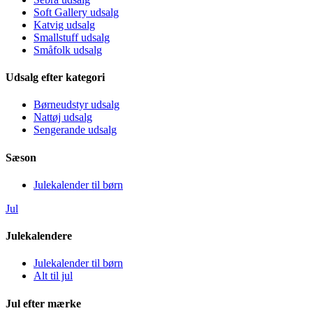
Soft Gallery udsalg
Katvig udsalg
Smallstuff udsalg
Småfolk udsalg
Udsalg efter kategori
Børneudstyr udsalg
Nattøj udsalg
Sengerande udsalg
Sæson
Julekalender til børn
Jul
Julekalendere
Julekalender til børn
Alt til jul
Jul efter mærke