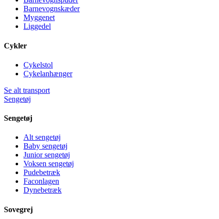
Barnevognskæder
Myggenet
Liggedel
Cykler
Cykelstol
Cykelanhænger
Se alt transport
Sengetøj
Sengetøj
Alt sengetøj
Baby sengetøj
Junior sengetøj
Voksen sengetøj
Pudebetræk
Faconlagen
Dynebetræk
Sovegrej