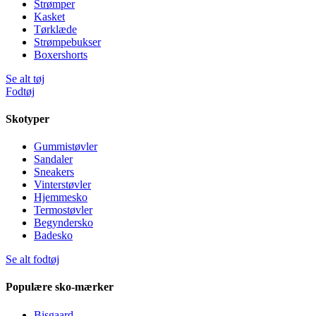
Strømper
Kasket
Tørklæde
Strømpebukser
Boxershorts
Se alt tøj
Fodtøj
Skotyper
Gummistøvler
Sandaler
Sneakers
Vinterstøvler
Hjemmesko
Termostøvler
Begyndersko
Badesko
Se alt fodtøj
Populære sko-mærker
Bisgaard