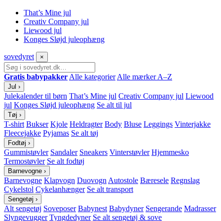
That’s Mine jul
Creativ Company jul
Liewood jul
Konges Sløjd juleophæng
sove
dyret
×
Gratis babypakker
Alle kategorier
Alle mærker A–Z
Jul
›
Julekalender til børn
That’s Mine jul
Creativ Company jul
Liewood
jul
Konges Sløjd juleophæng
Se alt til jul
Tøj
›
T-shirt
Bukser
Kjole
Heldragter
Body
Bluse
Leggings
Vinterjakke
Fleecejakke
Pyjamas
Se alt tøj
Fodtøj
›
Gummistøvler
Sandaler
Sneakers
Vinterstøvler
Hjemmesko
Termostøvler
Se alt fodtøj
Barnevogne
›
Barnevogne
Klapvogn
Duovogn
Autostole
Bæresele
Regnslag
Cykelstol
Cykelanhænger
Se alt transport
Sengetøj
›
Alt sengetøj
Soveposer
Babynest
Babydyner
Sengerande
Madrasser
Slyngevugger
Tyngdedyner
Se alt sengetøj & sove