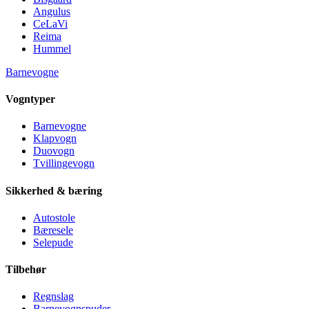
Angulus
CeLaVi
Reima
Hummel
Barnevogne
Vogntyper
Barnevogne
Klapvogn
Duovogn
Tvillingevogn
Sikkerhed & bæring
Autostole
Bæresele
Selepude
Tilbehør
Regnslag
Barnevognspuder