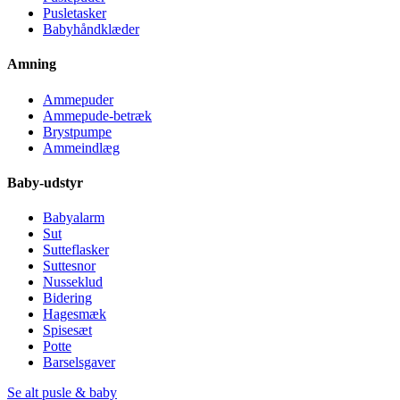
Pusletasker
Babyhåndklæder
Amning
Ammepuder
Ammepude-betræk
Brystpumpe
Ammeindlæg
Baby-udstyr
Babyalarm
Sut
Sutteflasker
Suttesnor
Nusseklud
Bidering
Hagesmæk
Spisesæt
Potte
Barselsgaver
Se alt pusle & baby