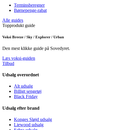
Terminsberegner
Børnepenge-rabat
Alle guides
Topprodukt guide
Voksi Breeze / Sky / Explorer / Urban
Den mest klikke guide på Sovedyret.
Læs voksi-guiden
Tilbud
Udsalg overordnet
Alt udsalg
Billigt sengetøj
Black Friday
Udsalg efter brand
Konges Sløjd udsalg
Liewood udsalg
Sebra udsalg