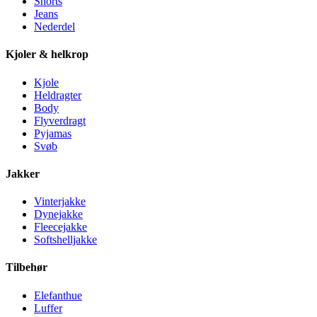
Shorts
Jeans
Nederdel
Kjoler & helkrop
Kjole
Heldragter
Body
Flyverdragt
Pyjamas
Svøb
Jakker
Vinterjakke
Dynejakke
Fleecejakke
Softshelljakke
Tilbehør
Elefanthue
Luffer