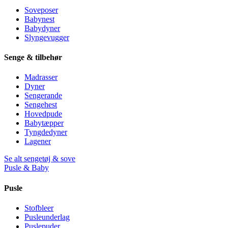
Soveposer
Babynest
Babydyner
Slyngevugger
Senge & tilbehør
Madrasser
Dyner
Sengerande
Sengehest
Hovedpude
Babytæpper
Tyngdedyner
Lagener
Se alt sengetøj & sove
Pusle & Baby
Pusle
Stofbleer
Pusleunderlag
Puslepuder