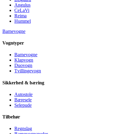
Angulus
CeLaVi
Reima
Hummel
Barnevogne
Vogntyper
Barnevogne
Klapvogn
Duovogn
Tvillingevogn
Sikkerhed & bæring
Autostole
Bæresele
Selepude
Tilbehør
Regnslag
Barnevognspuder