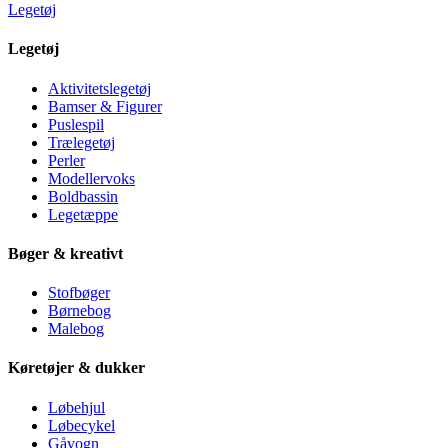
Legetøj
Legetøj
Aktivitetslegetøj
Bamser & Figurer
Puslespil
Trælegetøj
Perler
Modellervoks
Boldbassin
Legetæppe
Bøger & kreativt
Stofbøger
Børnebog
Malebog
Køretøjer & dukker
Løbehjul
Løbecykel
Gåvogn