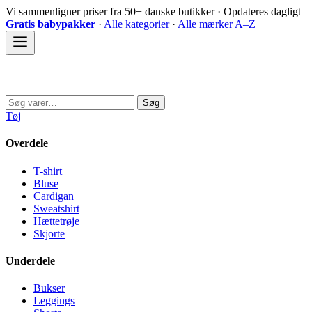
Spring
Vi sammenligner priser fra 50+ danske butikker · Opdateres dagligt
til
Gratis babypakker
·
Alle kategorier
·
Alle mærker A–Z
indhold
Sovedyret
Søg
Søg
efter:
Tøj
Overdele
T-shirt
Bluse
Cardigan
Sweatshirt
Hættetrøje
Skjorte
Underdele
Bukser
Leggings