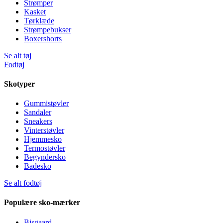
Strømper
Kasket
Tørklæde
Strømpebukser
Boxershorts
Se alt tøj
Fodtøj
Skotyper
Gummistøvler
Sandaler
Sneakers
Vinterstøvler
Hjemmesko
Termostøvler
Begyndersko
Badesko
Se alt fodtøj
Populære sko-mærker
Bisgaard