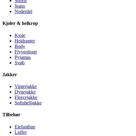
Shorts
Jeans
Nederdel
Kjoler & helkrop
Kjole
Heldragter
Body
Flyverdragt
Pyjamas
Svøb
Jakker
Vinterjakke
Dynejakke
Fleecejakke
Softshelljakke
Tilbehør
Elefanthue
Luffer