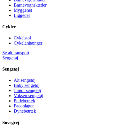
Barnevognskæder
Myggenet
Liggedel
Cykler
Cykelstol
Cykelanhænger
Se alt transport
Sengetøj
Sengetøj
Alt sengetøj
Baby sengetøj
Junior sengetøj
Voksen sengetøj
Pudebetræk
Faconlagen
Dynebetræk
Sovegrej