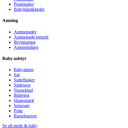
Pusletasker
Babyhåndklæder
Amning
Ammepuder
Ammepude-betræk
Brystpumpe
Ammeindlæg
Baby-udstyr
Babyalarm
Sut
Sutteflasker
Suttesnor
Nusseklud
Bidering
Hagesmæk
Spisesæt
Potte
Barselsgaver
Se alt pusle & baby