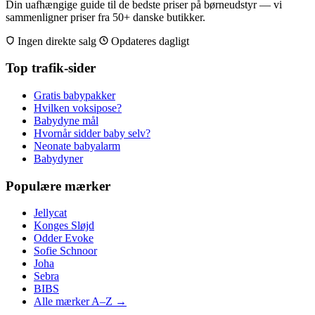
Din uafhængige guide til de bedste priser på børneudstyr — vi
sammenligner priser fra 50+ danske butikker.
Ingen direkte salg
Opdateres dagligt
Top trafik-sider
Gratis babypakker
Hvilken voksipose?
Babydyne mål
Hvornår sidder baby selv?
Neonate babyalarm
Babydyner
Populære mærker
Jellycat
Konges Sløjd
Odder Evoke
Sofie Schnoor
Joha
Sebra
BIBS
Alle mærker A–Z →