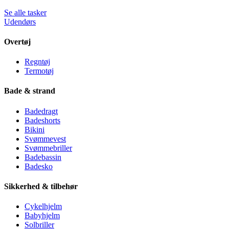
Se alle tasker
Udendørs
Overtøj
Regntøj
Termotøj
Bade & strand
Badedragt
Badeshorts
Bikini
Svømmevest
Svømmebriller
Badebassin
Badesko
Sikkerhed & tilbehør
Cykelhjelm
Babyhjelm
Solbriller