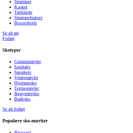
Strømper
Kasket
Tørklæde
Strømpebukser
Boxershorts
Se alt tøj
Fodtøj
Skotyper
Gummistøvler
Sandaler
Sneakers
Vinterstøvler
Hjemmesko
Termostøvler
Begyndersko
Badesko
Se alt fodtøj
Populære sko-mærker
Bisgaard