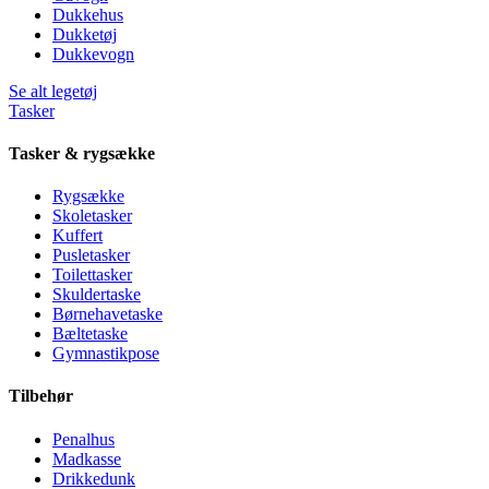
Dukkehus
Dukketøj
Dukkevogn
Se alt legetøj
Tasker
Tasker & rygsække
Rygsække
Skoletasker
Kuffert
Pusletasker
Toilettasker
Skuldertaske
Børnehavetaske
Bæltetaske
Gymnastikpose
Tilbehør
Penalhus
Madkasse
Drikkedunk