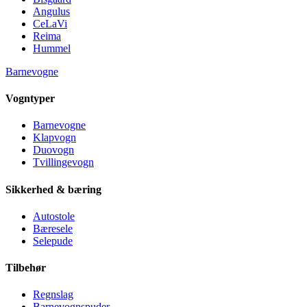
Angulus
CeLaVi
Reima
Hummel
Barnevogne
Vogntyper
Barnevogne
Klapvogn
Duovogn
Tvillingevogn
Sikkerhed & bæring
Autostole
Bæresele
Selepude
Tilbehør
Regnslag
Barnevognspuder