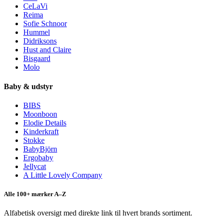
CeLaVi
Reima
Sofie Schnoor
Hummel
Didriksons
Hust and Claire
Bisgaard
Molo
Baby & udstyr
BIBS
Moonboon
Elodie Details
Kinderkraft
Stokke
BabyBjörn
Ergobaby
Jellycat
A Little Lovely Company
Alle 100+ mærker A–Z
Alfabetisk oversigt med direkte link til hvert brands sortiment.