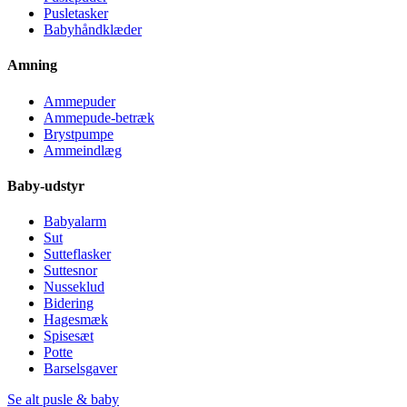
Pusletasker
Babyhåndklæder
Amning
Ammepuder
Ammepude-betræk
Brystpumpe
Ammeindlæg
Baby-udstyr
Babyalarm
Sut
Sutteflasker
Suttesnor
Nusseklud
Bidering
Hagesmæk
Spisesæt
Potte
Barselsgaver
Se alt pusle & baby