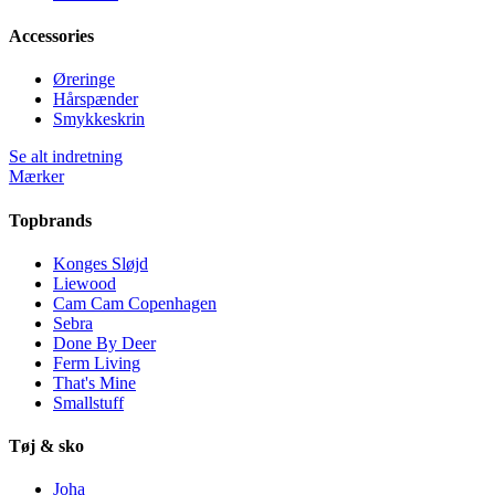
Accessories
Øreringe
Hårspænder
Smykkeskrin
Se alt indretning
Mærker
Topbrands
Konges Sløjd
Liewood
Cam Cam Copenhagen
Sebra
Done By Deer
Ferm Living
That's Mine
Smallstuff
Tøj & sko
Joha