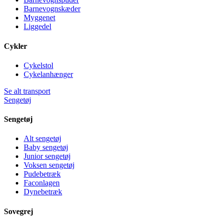
Barnevognskæder
Myggenet
Liggedel
Cykler
Cykelstol
Cykelanhænger
Se alt transport
Sengetøj
Sengetøj
Alt sengetøj
Baby sengetøj
Junior sengetøj
Voksen sengetøj
Pudebetræk
Faconlagen
Dynebetræk
Sovegrej