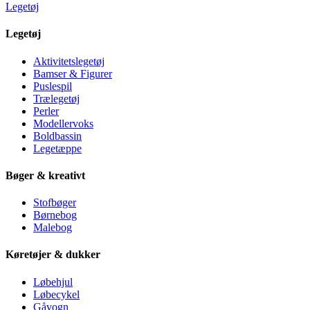
Legetøj
Legetøj
Aktivitetslegetøj
Bamser & Figurer
Puslespil
Trælegetøj
Perler
Modellervoks
Boldbassin
Legetæppe
Bøger & kreativt
Stofbøger
Børnebog
Malebog
Køretøjer & dukker
Løbehjul
Løbecykel
Gåvogn