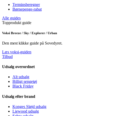
Terminsberegner
Børnepenge-rabat
Alle guides
Topprodukt guide
Voksi Breeze / Sky / Explorer / Urban
Den mest klikke guide på Sovedyret.
Læs voksi-guiden
Tilbud
Udsalg overordnet
Alt udsalg
Billigt sengetøj
Black Friday
Udsalg efter brand
Konges Sløjd udsalg
Liewood udsalg
Sebra udsalg