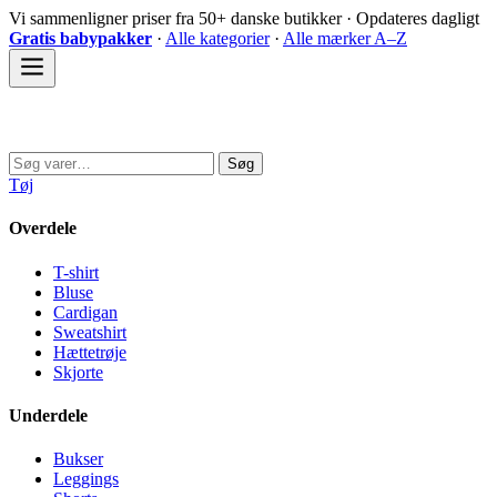
Spring
Vi sammenligner priser fra 50+ danske butikker · Opdateres dagligt
til
Gratis babypakker
·
Alle kategorier
·
Alle mærker A–Z
indhold
Sovedyret
Søg
Søg
efter:
Tøj
Overdele
T-shirt
Bluse
Cardigan
Sweatshirt
Hættetrøje
Skjorte
Underdele
Bukser
Leggings