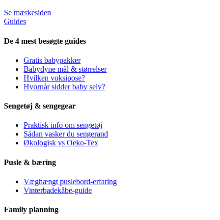
Se mærkesiden
Guides
De 4 mest besøgte guides
Gratis babypakker
Babydyne mål & størrelser
Hvilken voksipose?
Hvornår sidder baby selv?
Sengetøj & sengegear
Praktisk info om sengetøj
Sådan vasker du sengerand
Økologisk vs Oeko-Tex
Pusle & bæring
Væghængt puslebord-erfaring
Vinterbadekåbe-guide
Family planning