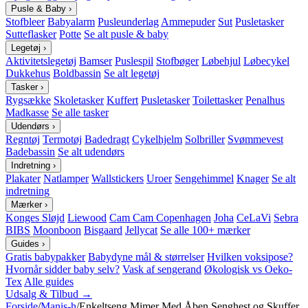
Pusle & Baby
›
Stofbleer
Babyalarm
Pusleunderlag
Ammepuder
Sut
Pusletasker
Sutteflasker
Potte
Se alt pusle & baby
Legetøj
›
Aktivitetslegetøj
Bamser
Puslespil
Stofbøger
Løbehjul
Løbecykel
Dukkehus
Boldbassin
Se alt legetøj
Tasker
›
Rygsække
Skoletasker
Kuffert
Pusletasker
Toilettasker
Penalhus
Madkasse
Se alle tasker
Udendørs
›
Regntøj
Termotøj
Badedragt
Cykelhjelm
Solbriller
Svømmevest
Badebassin
Se alt udendørs
Indretning
›
Plakater
Natlamper
Wallstickers
Uroer
Sengehimmel
Knager
Se alt
indretning
Mærker
›
Konges Sløjd
Liewood
Cam Cam Copenhagen
Joha
CeLaVi
Sebra
BIBS
Moonboon
Bisgaard
Jellycat
Se alle 100+ mærker
Guides
›
Gratis babypakker
Babydyne mål & størrelser
Hvilken voksipose?
Hvornår sidder baby selv?
Vask af sengerand
Økologisk vs Oeko-
Tex
Alle guides
Udsalg & Tilbud →
Forside
/
Manis-h
/
Enkeltseng Mimer Med Åben Senghest og Skuffer