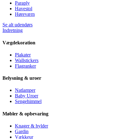
Paraply
Havestol
Høreværn
Se alt udendørs
Indretning
Vægdekoration
Plakater
Wallstickers
Flagranker
Belysning & uroer
Natlamper
Baby Uroer
Sengehimmel
Møbler & opbevaring
Knager & hylder
Gardin
Vækkeur