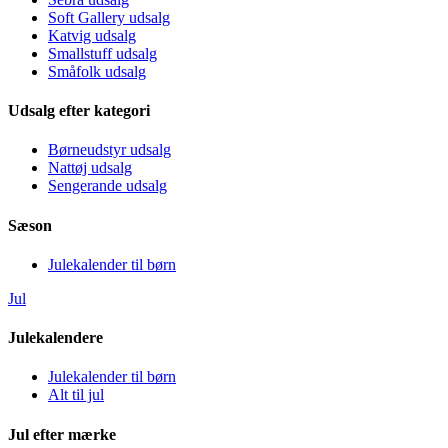
Soft Gallery udsalg
Katvig udsalg
Smallstuff udsalg
Småfolk udsalg
Udsalg efter kategori
Børneudstyr udsalg
Nattøj udsalg
Sengerande udsalg
Sæson
Julekalender til børn
Jul
Julekalendere
Julekalender til børn
Alt til jul
Jul efter mærke