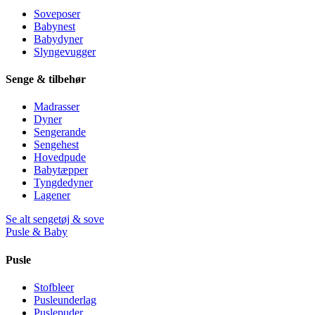
Soveposer
Babynest
Babydyner
Slyngevugger
Senge & tilbehør
Madrasser
Dyner
Sengerande
Sengehest
Hovedpude
Babytæpper
Tyngdedyner
Lagener
Se alt sengetøj & sove
Pusle & Baby
Pusle
Stofbleer
Pusleunderlag
Puslepuder