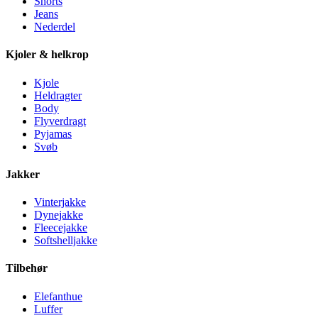
Shorts
Jeans
Nederdel
Kjoler & helkrop
Kjole
Heldragter
Body
Flyverdragt
Pyjamas
Svøb
Jakker
Vinterjakke
Dynejakke
Fleecejakke
Softshelljakke
Tilbehør
Elefanthue
Luffer