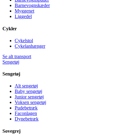
Barnevognskæder
Myggenet
Liggedel
Cykler
Cykelstol
Cykelanhænger
Se alt transport
Sengetøj
Sengetøj
Alt sengetøj
Baby sengetøj
Junior sengetøj
Voksen sengetøj
Pudebetræk
Faconlagen
Dynebetræk
Sovegrej