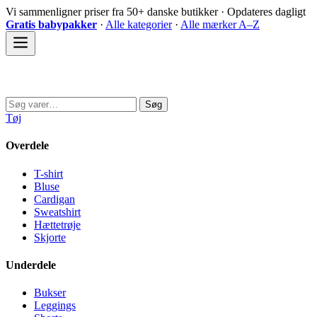
Spring
Vi sammenligner priser fra 50+ danske butikker · Opdateres dagligt
til
Gratis babypakker
·
Alle kategorier
·
Alle mærker A–Z
indhold
Sovedyret
Søg
Søg
efter:
Tøj
Overdele
T-shirt
Bluse
Cardigan
Sweatshirt
Hættetrøje
Skjorte
Underdele
Bukser
Leggings