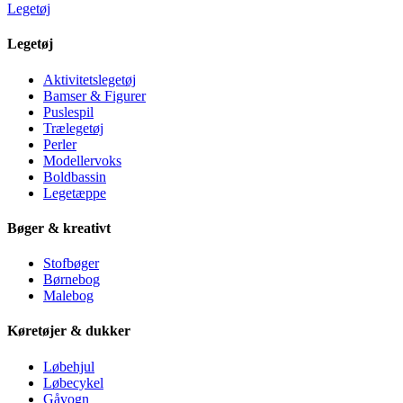
Legetøj
Legetøj
Aktivitetslegetøj
Bamser & Figurer
Puslespil
Trælegetøj
Perler
Modellervoks
Boldbassin
Legetæppe
Bøger & kreativt
Stofbøger
Børnebog
Malebog
Køretøjer & dukker
Løbehjul
Løbecykel
Gåvogn