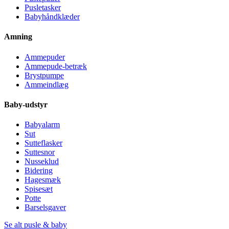
Pusletasker
Babyhåndklæder
Amning
Ammepuder
Ammepude-betræk
Brystpumpe
Ammeindlæg
Baby-udstyr
Babyalarm
Sut
Sutteflasker
Suttesnor
Nusseklud
Bidering
Hagesmæk
Spisesæt
Potte
Barselsgaver
Se alt pusle & baby