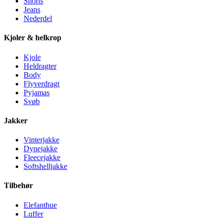
Shorts
Jeans
Nederdel
Kjoler & helkrop
Kjole
Heldragter
Body
Flyverdragt
Pyjamas
Svøb
Jakker
Vinterjakke
Dynejakke
Fleecejakke
Softshelljakke
Tilbehør
Elefanthue
Luffer