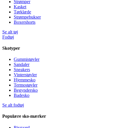
Strømper
Kasket
Tørklæde
Strømpebukser
Boxershorts
Se alt tøj
Fodtøj
Skotyper
Gummistøvler
Sandaler
Sneakers
Vinterstøvler
Hjemmesko
Termostøvler
Begyndersko
Badesko
Se alt fodtøj
Populære sko-mærker
Bisgaard