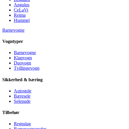
Angulus
CeLaVi
Reima
Hummel
Barnevogne
Vogntyper
Barnevogne
Klapvogn
Duovogn
Tvillingevogn
Sikkerhed & bæring
Autostole
Bæresele
Selepude
Tilbehør
Regnslag
Barnevognspuder