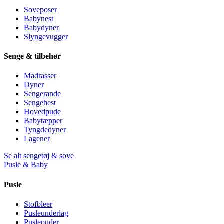
Soveposer
Babynest
Babydyner
Slyngevugger
Senge & tilbehør
Madrasser
Dyner
Sengerande
Sengehest
Hovedpude
Babytæpper
Tyngdedyner
Lagener
Se alt sengetøj & sove
Pusle & Baby
Pusle
Stofbleer
Pusleunderlag
Puslepuder