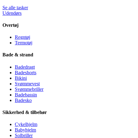
Se alle tasker
Udendørs
Overtøj
Regntøj
Termotøj
Bade & strand
Badedragt
Badeshorts
Bikini
Svømmevest
Svømmebriller
Badebassin
Badesko
Sikkerhed & tilbehør
Cykelhjelm
Babyhjelm
Solbriller