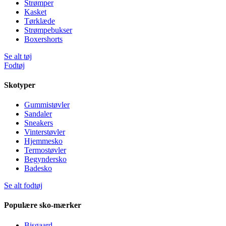
Strømper
Kasket
Tørklæde
Strømpebukser
Boxershorts
Se alt tøj
Fodtøj
Skotyper
Gummistøvler
Sandaler
Sneakers
Vinterstøvler
Hjemmesko
Termostøvler
Begyndersko
Badesko
Se alt fodtøj
Populære sko-mærker
Bisgaard