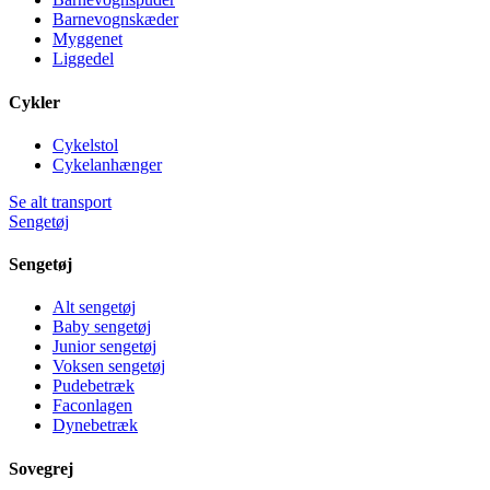
Barnevognskæder
Myggenet
Liggedel
Cykler
Cykelstol
Cykelanhænger
Se alt transport
Sengetøj
Sengetøj
Alt sengetøj
Baby sengetøj
Junior sengetøj
Voksen sengetøj
Pudebetræk
Faconlagen
Dynebetræk
Sovegrej