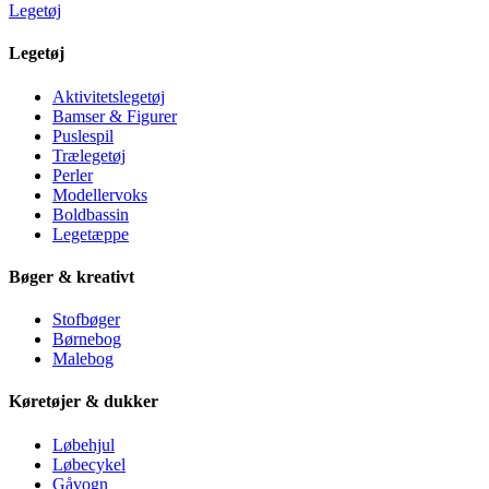
Legetøj
Legetøj
Aktivitetslegetøj
Bamser & Figurer
Puslespil
Trælegetøj
Perler
Modellervoks
Boldbassin
Legetæppe
Bøger & kreativt
Stofbøger
Børnebog
Malebog
Køretøjer & dukker
Løbehjul
Løbecykel
Gåvogn