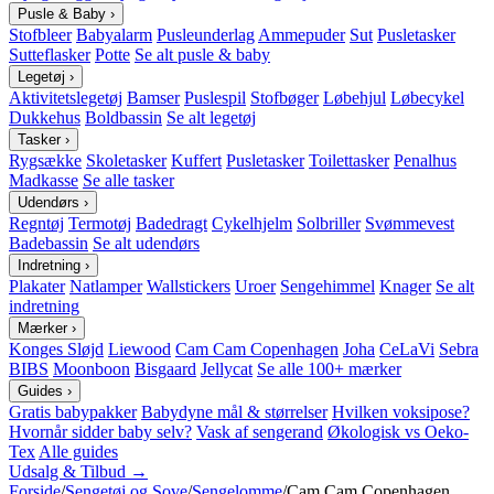
Pusle & Baby
›
Stofbleer
Babyalarm
Pusleunderlag
Ammepuder
Sut
Pusletasker
Sutteflasker
Potte
Se alt pusle & baby
Legetøj
›
Aktivitetslegetøj
Bamser
Puslespil
Stofbøger
Løbehjul
Løbecykel
Dukkehus
Boldbassin
Se alt legetøj
Tasker
›
Rygsække
Skoletasker
Kuffert
Pusletasker
Toilettasker
Penalhus
Madkasse
Se alle tasker
Udendørs
›
Regntøj
Termotøj
Badedragt
Cykelhjelm
Solbriller
Svømmevest
Badebassin
Se alt udendørs
Indretning
›
Plakater
Natlamper
Wallstickers
Uroer
Sengehimmel
Knager
Se alt
indretning
Mærker
›
Konges Sløjd
Liewood
Cam Cam Copenhagen
Joha
CeLaVi
Sebra
BIBS
Moonboon
Bisgaard
Jellycat
Se alle 100+ mærker
Guides
›
Gratis babypakker
Babydyne mål & størrelser
Hvilken voksipose?
Hvornår sidder baby selv?
Vask af sengerand
Økologisk vs Oeko-
Tex
Alle guides
Udsalg & Tilbud →
Forside
/
Sengetøj og Sove
/
Sengelomme
/
Cam Cam Copenhagen