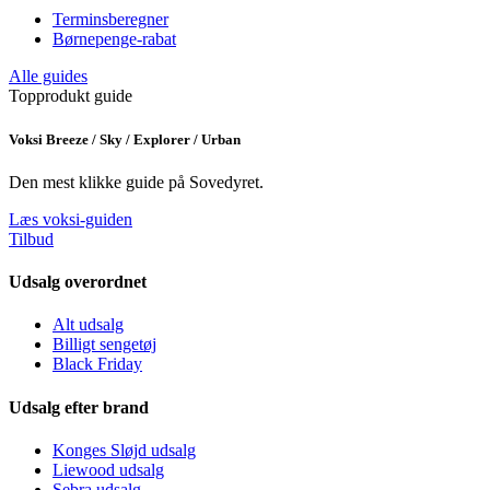
Terminsberegner
Børnepenge-rabat
Alle guides
Topprodukt guide
Voksi Breeze / Sky / Explorer / Urban
Den mest klikke guide på Sovedyret.
Læs voksi-guiden
Tilbud
Udsalg overordnet
Alt udsalg
Billigt sengetøj
Black Friday
Udsalg efter brand
Konges Sløjd udsalg
Liewood udsalg
Sebra udsalg