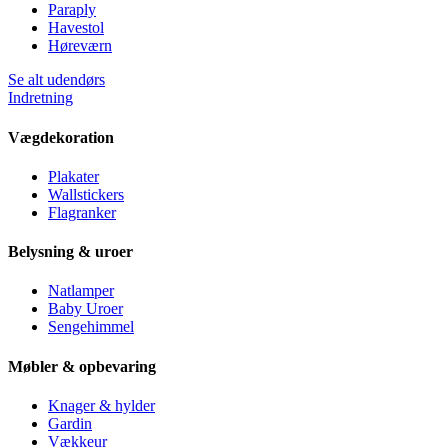
Paraply
Havestol
Høreværn
Se alt udendørs
Indretning
Vægdekoration
Plakater
Wallstickers
Flagranker
Belysning & uroer
Natlamper
Baby Uroer
Sengehimmel
Møbler & opbevaring
Knager & hylder
Gardin
Vækkeur