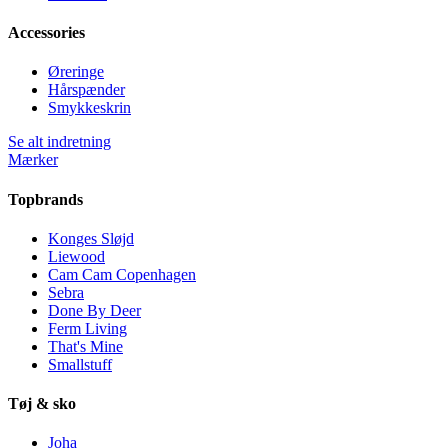
Accessories
Øreringe
Hårspænder
Smykkeskrin
Se alt indretning
Mærker
Topbrands
Konges Sløjd
Liewood
Cam Cam Copenhagen
Sebra
Done By Deer
Ferm Living
That's Mine
Smallstuff
Tøj & sko
Joha