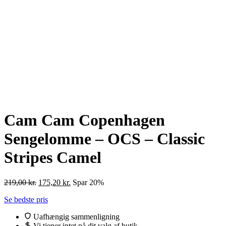
Cam Cam Copenhagen
Sengelomme – OCS – Classic
Stripes Camel
Den
Den
219,00
kr.
175,20
kr.
Spar 20%
oprindelige
aktuelle
Se bedste pris
pris
pris
var:
er:
Uafhængig sammenligning
219,00 kr..
175,20 kr..
Vi tjener intet på dit valg af butik