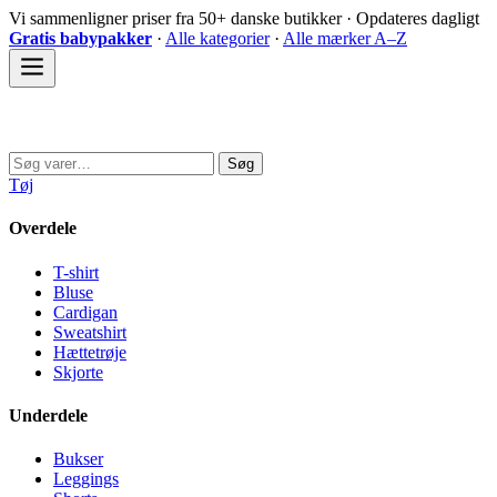
Spring
Vi sammenligner priser fra 50+ danske butikker · Opdateres dagligt
til
Gratis babypakker
·
Alle kategorier
·
Alle mærker A–Z
indhold
Sovedyret
Søg
Søg
efter:
Tøj
Overdele
T-shirt
Bluse
Cardigan
Sweatshirt
Hættetrøje
Skjorte
Underdele
Bukser
Leggings