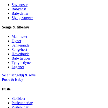
Soveposer
Babynest
Babydyner
Slyngevugger
Senge & tilbehør
Madrasser
Dyner
Sengerande
Sengehest
Hovedpude
Babytæpper
Tyngdedyner
Lagener
Se alt sengetøj & sove
Pusle & Baby
Pusle
Stofbleer
Pusleunderlag
Puslepuder