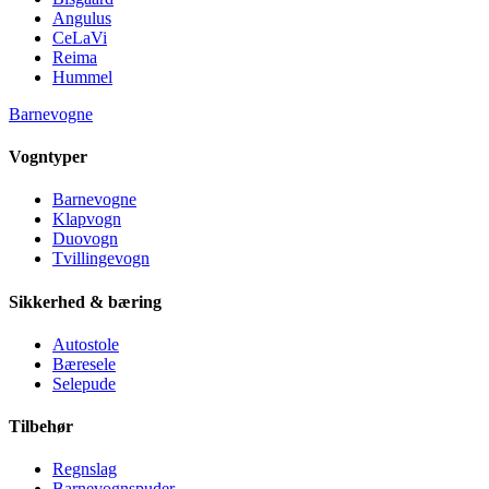
Angulus
CeLaVi
Reima
Hummel
Barnevogne
Vogntyper
Barnevogne
Klapvogn
Duovogn
Tvillingevogn
Sikkerhed & bæring
Autostole
Bæresele
Selepude
Tilbehør
Regnslag
Barnevognspuder