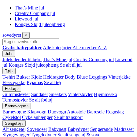
That’s Mine jul
Creativ Company jul
Liewood jul
Konges Sløjd juleophæng
sove
dyret
×
Gratis babypakker
Alle kategorier
Alle mærker A–Z
Jul
›
Julekalender til børn
That’s Mine jul
Creativ Company jul
Liewood
jul
Konges Sløjd juleophæng
Se alt til jul
Tøj
›
T-shirt
Bukser
Kjole
Heldragter
Body
Bluse
Leggings
Vinterjakke
Fleecejakke
Pyjamas
Se alt tøj
Fodtøj
›
Gummistøvler
Sandaler
Sneakers
Vinterstøvler
Hjemmesko
Termostøvler
Se alt fodtøj
Barnevogne
›
Barnevogne
Klapvogn
Duovogn
Autostole
Bæresele
Regnslag
Cykelstol
Cykelanhænger
Se alt transport
Sengetøj
›
Alt sengetøj
Soveposer
Babynest
Babydyner
Sengerande
Madrasser
Slyngevugger
Tyngdedyner
Se alt sengetøj & sove