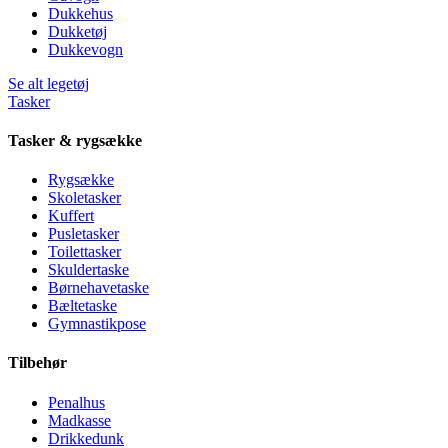
Dukkehus
Dukketøj
Dukkevogn
Se alt legetøj
Tasker
Tasker & rygsække
Rygsække
Skoletasker
Kuffert
Pusletasker
Toilettasker
Skuldertaske
Børnehavetaske
Bæltetaske
Gymnastikpose
Tilbehør
Penalhus
Madkasse
Drikkedunk