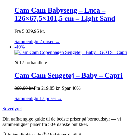
Cam Cam Babyseng – Luca –
126×67,5×101,5 cm – Light Sand
Fra
5.039,95
kr.
Sammenlign 2 priser →
-40%
17 forhandlere
Cam Cam Sengetøj – Baby – Capri
369,00
kr.
Fra
219,85
kr.
Spar 40%
Sammenlign 17 priser →
Sovedyret
Din uafhængige guide til de bedste priser på børneudstyr — vi
sammenligner priser fra 50+ danske butikker.
Ingen direkte salg
Opdateres dagligt