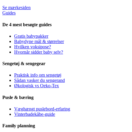
Se mærkesiden
Guides
De 4 mest besøgte guides
Gratis babypakker
Babydyne mål & størrelser
Hvilken voksipose?
Hvornår sidder baby selv?
Sengetøj & sengegear
Praktisk info om sengetøj
Sådan vasker du sengerand
Økologisk vs Oeko-Tex
Pusle & bæring
Væghængt puslebord-erfaring
Vinterbadekåbe-guide
Family planning