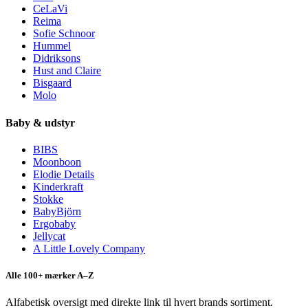
CeLaVi
Reima
Sofie Schnoor
Hummel
Didriksons
Hust and Claire
Bisgaard
Molo
Baby & udstyr
BIBS
Moonboon
Elodie Details
Kinderkraft
Stokke
BabyBjörn
Ergobaby
Jellycat
A Little Lovely Company
Alle 100+ mærker A–Z
Alfabetisk oversigt med direkte link til hvert brands sortiment.