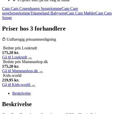
Cam Cam Copenhagen Sengelomme
Cam Cam
seng
Sengelomme
Träumeland Babyseng
Cam Cam Møbler
Cam Cam
Senge
Priser hos 3 forhandlere
Uafhængig prissammenligning
Bedste pris
Loukrudt
175,20
kr.
Gå til Loukrudt →
Bedste pris
Mammashop.dk
175,20
kr.
Gå til Mammashop.dk →
Kids-world
219,95
kr.
Gå til Kids-world →
Beskrivelse
Beskrivelse