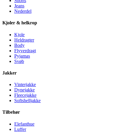
Shorts
Jeans
Nederdel
Kjoler & helkrop
Kjole
Heldragter
Body
Flyverdragt
Pyjamas
Svøb
Jakker
Vinterjakke
Dynejakke
Fleecejakke
Softshelljakke
Tilbehør
Elefanthue
Luffer