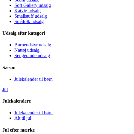
Soft Gallery udsalg
Katvig udsalg
Smallstuff udsalg
Småfolk udsalg
Udsalg efter kategori
Børneudstyr udsalg
Nattøj udsalg
Sengerande udsalg
Sæson
Julekalender til børn
Jul
Julekalendere
Julekalender til børn
Alt til jul
Jul efter mærke