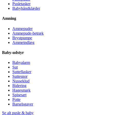
Pusletasker
Babyhåndklæder
Amning
Ammepuder
Ammepude-betræk
Brystpumpe
Ammeindlæg
Baby-udstyr
Babyalarm
Sut
Sutteflasker
Suttesnor
Nusseklud
Bidering
Hagesmæk
Spisesæt
Potte
Barselsgaver
Se alt pusle & baby