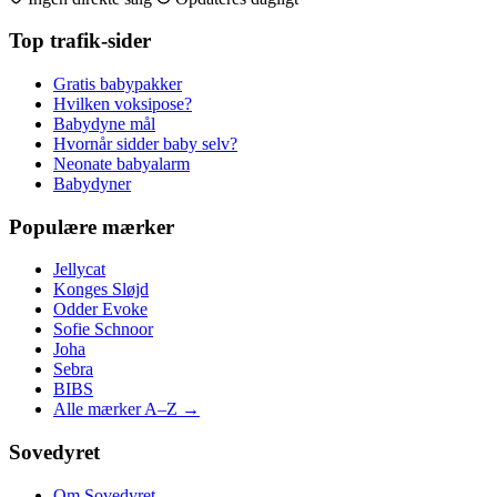
Top trafik-sider
Gratis babypakker
Hvilken voksipose?
Babydyne mål
Hvornår sidder baby selv?
Neonate babyalarm
Babydyner
Populære mærker
Jellycat
Konges Sløjd
Odder Evoke
Sofie Schnoor
Joha
Sebra
BIBS
Alle mærker A–Z →
Sovedyret
Om Sovedyret