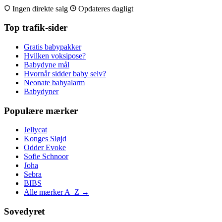
Ingen direkte salg
Opdateres dagligt
Top trafik-sider
Gratis babypakker
Hvilken voksipose?
Babydyne mål
Hvornår sidder baby selv?
Neonate babyalarm
Babydyner
Populære mærker
Jellycat
Konges Sløjd
Odder Evoke
Sofie Schnoor
Joha
Sebra
BIBS
Alle mærker A–Z →
Sovedyret