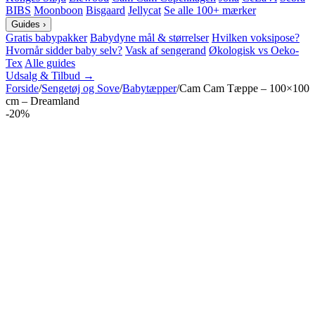
BIBS
Moonboon
Bisgaard
Jellycat
Se alle 100+ mærker
Guides
›
Gratis babypakker
Babydyne mål & størrelser
Hvilken voksipose?
Hvornår sidder baby selv?
Vask af sengerand
Økologisk vs Oeko-
Tex
Alle guides
Udsalg & Tilbud →
Forside
/
Sengetøj og Sove
/
Babytæpper
/
Cam Cam Tæppe – 100×100
cm – Dreamland
-20%