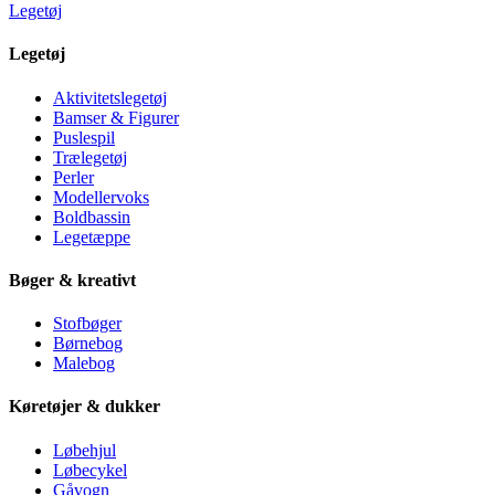
Legetøj
Legetøj
Aktivitetslegetøj
Bamser & Figurer
Puslespil
Trælegetøj
Perler
Modellervoks
Boldbassin
Legetæppe
Bøger & kreativt
Stofbøger
Børnebog
Malebog
Køretøjer & dukker
Løbehjul
Løbecykel
Gåvogn