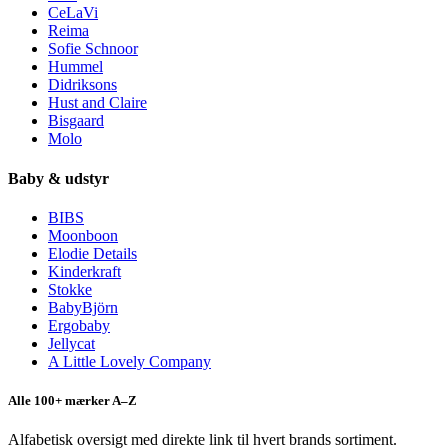
CeLaVi
Reima
Sofie Schnoor
Hummel
Didriksons
Hust and Claire
Bisgaard
Molo
Baby & udstyr
BIBS
Moonboon
Elodie Details
Kinderkraft
Stokke
BabyBjörn
Ergobaby
Jellycat
A Little Lovely Company
Alle 100+ mærker A–Z
Alfabetisk oversigt med direkte link til hvert brands sortiment.