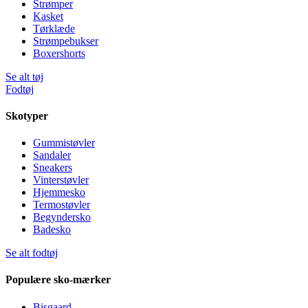
Strømper
Kasket
Tørklæde
Strømpebukser
Boxershorts
Se alt tøj
Fodtøj
Skotyper
Gummistøvler
Sandaler
Sneakers
Vinterstøvler
Hjemmesko
Termostøvler
Begyndersko
Badesko
Se alt fodtøj
Populære sko-mærker
Bisgaard