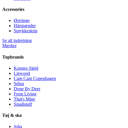
Accessories
Øreringe
Hårspænder
Smykkeskrin
Se alt indretning
Mærker
Topbrands
Konges Sløjd
Liewood
Cam Cam Copenhagen
Sebra
Done By Deer
Ferm Living
That's Mine
Smallstuff
Tøj & sko
Joha