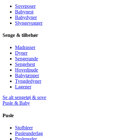
Soveposer
Babynest
Babydyner
Slyngevugger
Senge & tilbehør
Madrasser
Dyner
Sengerande
Sengehest
Hovedpude
Babytæpper
Tyngdedyner
Lagener
Se alt sengetøj & sove
Pusle & Baby
Pusle
Stofbleer
Pusleunderlag
Puslepuder