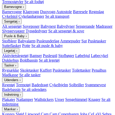
Termostøvler
Se alt fodtøj
Barnevogne
›
Barnevogne
Klapvogn
Duovogn
Autostole
Bæresele
Regnslag
Cykelstol
Cykelanhænger
Se alt transport
Sengetøj
›
Alt sengetøj
Soveposer
Babynest
Babydyner
Sengerande
Madrasser
Slyngevugger
Tyngdedyner
Se alt sengetøj & sove
Pusle & Baby
›
Stofbleer
Babyalarm
Pusleunderlag
Ammepuder
Sut
Pusletasker
Sutteflasker
Potte
Se alt pusle & baby
Legetøj
›
Aktivitetslegetøj
Bamser
Puslespil
Stofbøger
Løbehjul
Løbecykel
Dukkehus
Boldbassin
Se alt legetøj
Tasker
›
Rygsække
Skoletasker
Kuffert
Pusletasker
Toilettasker
Penalhus
Madkasse
Se alle tasker
Udendørs
›
Regntøj
Termotøj
Badedragt
Cykelhjelm
Solbriller
Svømmevest
Badebassin
Se alt udendørs
Indretning
›
Plakater
Natlamper
Wallstickers
Uroer
Sengehimmel
Knager
Se alt
indretning
Mærker
›
Konges Sløjd
Liewood
Cam Cam Copenhagen
Joha
CeLaVi
Sebra