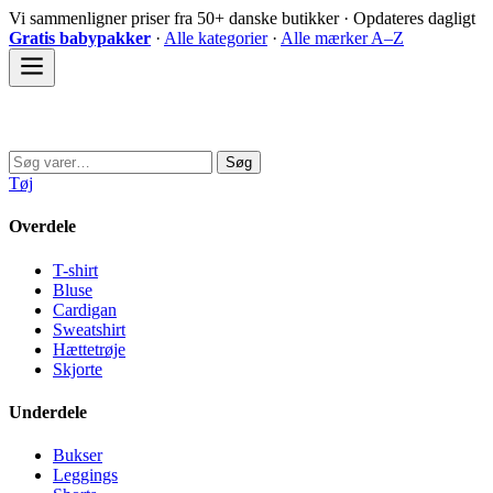
Spring
Vi sammenligner priser fra 50+ danske butikker · Opdateres dagligt
til
Gratis babypakker
·
Alle kategorier
·
Alle mærker A–Z
indhold
Sovedyret
Søg
Søg
efter:
Tøj
Overdele
T-shirt
Bluse
Cardigan
Sweatshirt
Hættetrøje
Skjorte
Underdele
Bukser
Leggings