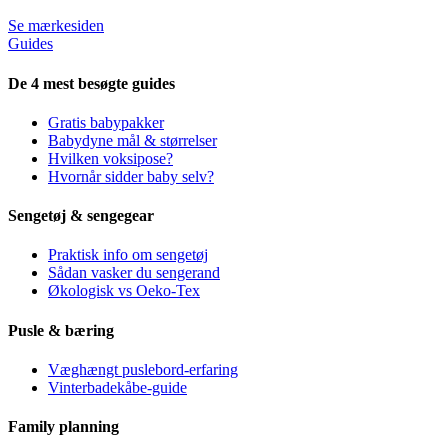
Se mærkesiden
Guides
De 4 mest besøgte guides
Gratis babypakker
Babydyne mål & størrelser
Hvilken voksipose?
Hvornår sidder baby selv?
Sengetøj & sengegear
Praktisk info om sengetøj
Sådan vasker du sengerand
Økologisk vs Oeko-Tex
Pusle & bæring
Væghængt puslebord-erfaring
Vinterbadekåbe-guide
Family planning