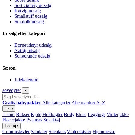
Soft Gallery udsalg
Katvig udsalg
Smallstuff udsalg
Småfolk udsalg
Udsalg efter kategori
Børneudstyr udsalg
Nattøj udsalg
Sengerande udsalg
Sæson
Julekalendre
sove
dyret
×
Gratis babypakker
Alle kategorier
Alle mærker A–Z
Tøj
›
T-shirt
Bukser
Kjole
Heldragter
Body
Bluse
Leggings
Vinterjakke
Fleecejakke
Pyjamas
Se alt tøj
Fodtøj
›
Gummistøvler
Sandaler
Sneakers
Vinterstøvler
Hjemmesko