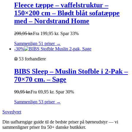
Fleece tæppe – vaffelstruktur –
150×200 cm – Blødt blåt sofatæppe
med – Nordstrand Home
299,95
kr.
Fra
199,95
kr.
Spar 33%
Sammenlign 51 priser →
-30%
53 forhandlere
BIBS Sleep – Muslin Stofble i 2-Pak –
70×70 cm. – Sage
99,95
kr.
Fra
69,95
kr.
Spar 30%
Sammenlign 53 priser →
Sovedyret
Din uafhængige guide til de bedste priser på børneudstyr — vi
sammenligner priser fra 50+ danske butikker.