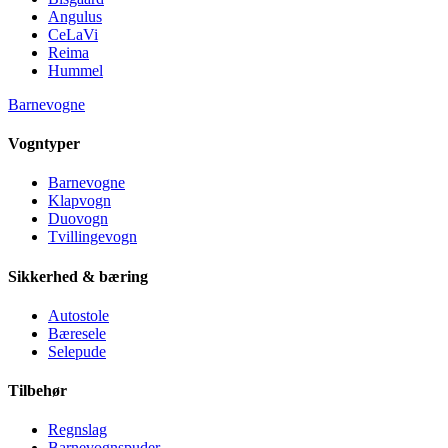
Angulus
CeLaVi
Reima
Hummel
Barnevogne
Vogntyper
Barnevogne
Klapvogn
Duovogn
Tvillingevogn
Sikkerhed & bæring
Autostole
Bæresele
Selepude
Tilbehør
Regnslag
Barnevognspuder