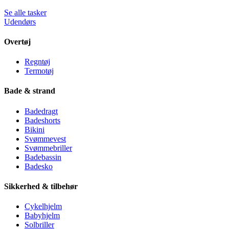
Se alle tasker
Udendørs
Overtøj
Regntøj
Termotøj
Bade & strand
Badedragt
Badeshorts
Bikini
Svømmevest
Svømmebriller
Badebassin
Badesko
Sikkerhed & tilbehør
Cykelhjelm
Babyhjelm
Solbriller