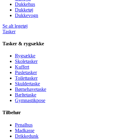
Dukkehus
Dukketøj
Dukkevogn
Se alt legetøj
Tasker
Tasker & rygsække
Rygsække
Skoletasker
Kuffert
Pusletasker
Toilettasker
Skuldertaske
Børnehavetaske
Bæltetaske
Gymnastikpose
Tilbehør
Penalhus
Madkasse
Drikkedunk