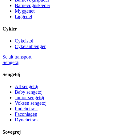
Barnevognskæder
Myggenet
Liggedel
Cykler
Cykelstol
Cykelanhænger
Se alt transport
Sengetøj
Sengetøj
Alt sengetøj
Baby sengetøj
Junior sengetøj
Voksen sengetøj
Pudebetræk
Faconlagen
Dynebetræk
Sovegrej