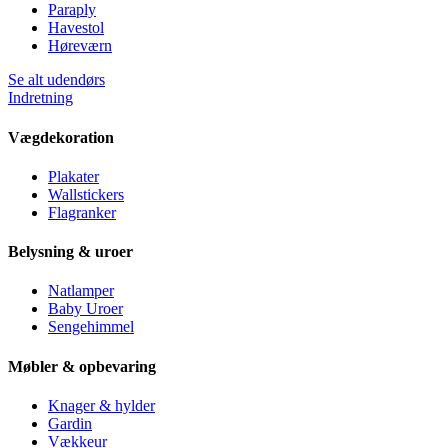
Paraply
Havestol
Høreværn
Se alt udendørs
Indretning
Vægdekoration
Plakater
Wallstickers
Flagranker
Belysning & uroer
Natlamper
Baby Uroer
Sengehimmel
Møbler & opbevaring
Knager & hylder
Gardin
Vækkeur