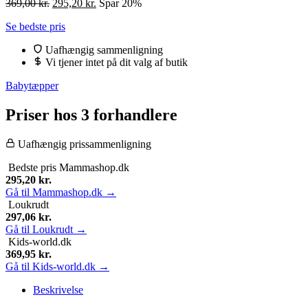
Den
Den
369,00
kr.
295,20
kr.
Spar 20%
oprindelige
aktuelle
Se bedste pris
pris
pris
var:
er:
Uafhængig sammenligning
369,00 kr..
295,20 kr..
Vi tjener intet på dit valg af butik
Babytæpper
Priser hos 3 forhandlere
Uafhængig prissammenligning
Bedste pris
Mammashop.dk
295,20
kr.
Gå til Mammashop.dk →
Loukrudt
297,06
kr.
Gå til Loukrudt →
Kids-world.dk
369,95
kr.
Gå til Kids-world.dk →
Beskrivelse