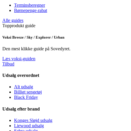
Terminsberegner
Børnepenge-rabat
Alle guides
Topprodukt guide
Voksi Breeze / Sky / Explorer / Urban
Den mest klikke guide på Sovedyret.
Læs voksi-guiden
Tilbud
Udsalg overordnet
Alt udsalg
Billigt sengetøj
Black Friday
Udsalg efter brand
Konges Sløjd udsalg
Liewood udsalg
Sebra udsalg