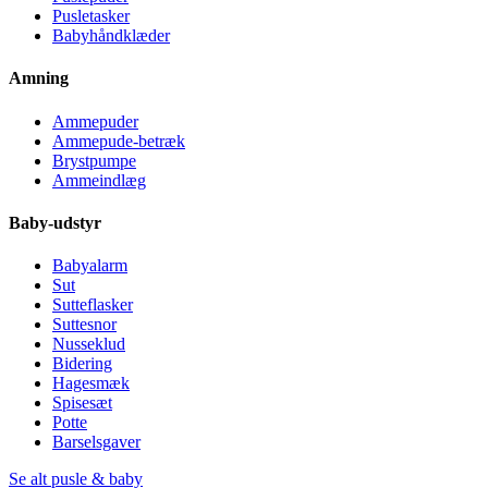
Pusletasker
Babyhåndklæder
Amning
Ammepuder
Ammepude-betræk
Brystpumpe
Ammeindlæg
Baby-udstyr
Babyalarm
Sut
Sutteflasker
Suttesnor
Nusseklud
Bidering
Hagesmæk
Spisesæt
Potte
Barselsgaver
Se alt pusle & baby