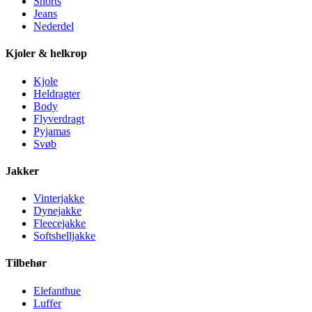
Shorts
Jeans
Nederdel
Kjoler & helkrop
Kjole
Heldragter
Body
Flyverdragt
Pyjamas
Svøb
Jakker
Vinterjakke
Dynejakke
Fleecejakke
Softshelljakke
Tilbehør
Elefanthue
Luffer