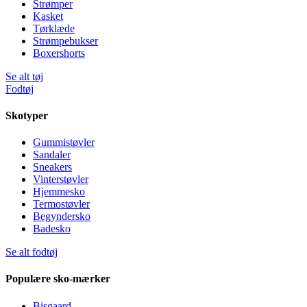
Strømper
Kasket
Tørklæde
Strømpebukser
Boxershorts
Se alt tøj
Fodtøj
Skotyper
Gummistøvler
Sandaler
Sneakers
Vinterstøvler
Hjemmesko
Termostøvler
Begyndersko
Badesko
Se alt fodtøj
Populære sko-mærker
Bisgaard