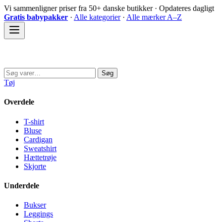
Spring
Vi sammenligner priser fra 50+ danske butikker · Opdateres dagligt
til
Gratis babypakker
·
Alle kategorier
·
Alle mærker A–Z
indhold
Sovedyret
Søg
Søg
efter:
Tøj
Overdele
T-shirt
Bluse
Cardigan
Sweatshirt
Hættetrøje
Skjorte
Underdele
Bukser
Leggings