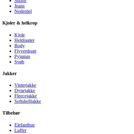
Shorts
Jeans
Nederdel
Kjoler & helkrop
Kjole
Heldragter
Body
Flyverdragt
Pyjamas
Svøb
Jakker
Vinterjakke
Dynejakke
Fleecejakke
Softshelljakke
Tilbehør
Elefanthue
Luffer