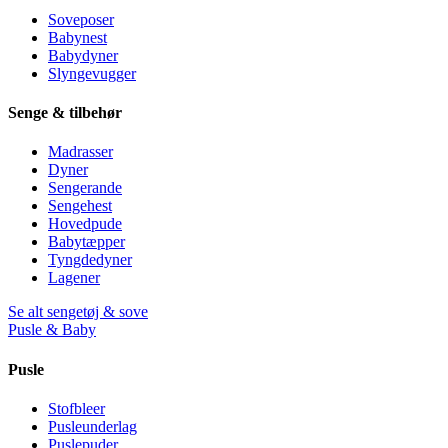
Soveposer
Babynest
Babydyner
Slyngevugger
Senge & tilbehør
Madrasser
Dyner
Sengerande
Sengehest
Hovedpude
Babytæpper
Tyngdedyner
Lagener
Se alt sengetøj & sove
Pusle & Baby
Pusle
Stofbleer
Pusleunderlag
Puslepuder