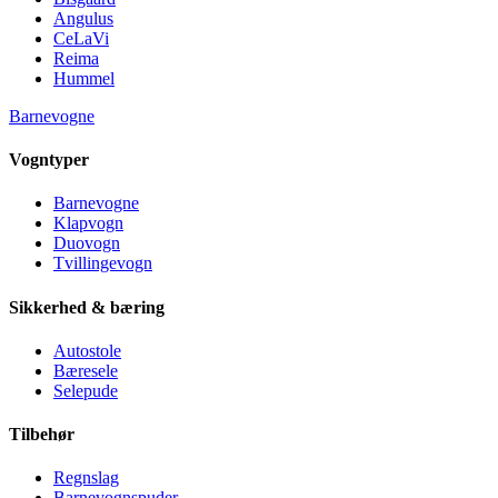
Angulus
CeLaVi
Reima
Hummel
Barnevogne
Vogntyper
Barnevogne
Klapvogn
Duovogn
Tvillingevogn
Sikkerhed & bæring
Autostole
Bæresele
Selepude
Tilbehør
Regnslag
Barnevognspuder