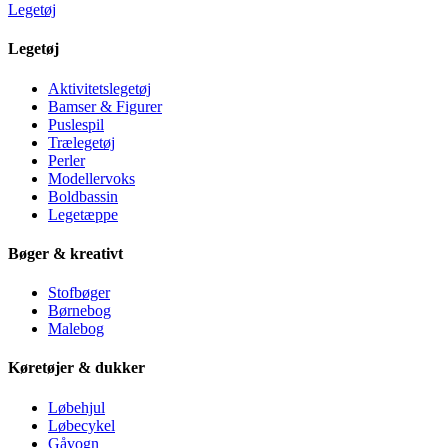
Legetøj
Legetøj
Aktivitetslegetøj
Bamser & Figurer
Puslespil
Trælegetøj
Perler
Modellervoks
Boldbassin
Legetæppe
Bøger & kreativt
Stofbøger
Børnebog
Malebog
Køretøjer & dukker
Løbehjul
Løbecykel
Gåvogn