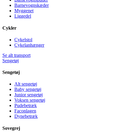
Barnevognskæder
Myggenet
Liggedel
Cykler
Cykelstol
Cykelanhænger
Se alt transport
Sengetøj
Sengetøj
Alt sengetøj
Baby sengetøj
Junior sengetøj
Voksen sengetøj
Pudebetræk
Faconlagen
Dynebetræk
Sovegrej