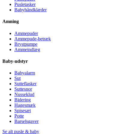
Pusletasker
Babyhåndklæder
Amning
Ammepuder
Ammepude-betræk
Brystpumpe
Ammeindlæg
Baby-udstyr
Babyalarm
Sut
Sutteflasker
Suttesnor
Nusseklud
Bidering
Hagesmæk
Spisesæt
Potte
Barselsgaver
Se alt pusle & baby