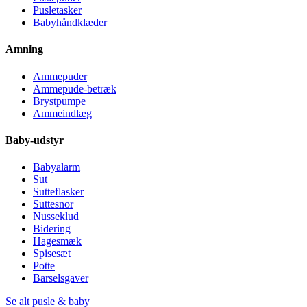
Pusletasker
Babyhåndklæder
Amning
Ammepuder
Ammepude-betræk
Brystpumpe
Ammeindlæg
Baby-udstyr
Babyalarm
Sut
Sutteflasker
Suttesnor
Nusseklud
Bidering
Hagesmæk
Spisesæt
Potte
Barselsgaver
Se alt pusle & baby