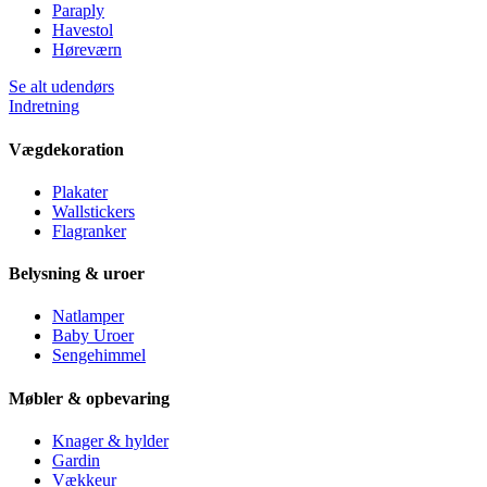
Paraply
Havestol
Høreværn
Se alt udendørs
Indretning
Vægdekoration
Plakater
Wallstickers
Flagranker
Belysning & uroer
Natlamper
Baby Uroer
Sengehimmel
Møbler & opbevaring
Knager & hylder
Gardin
Vækkeur