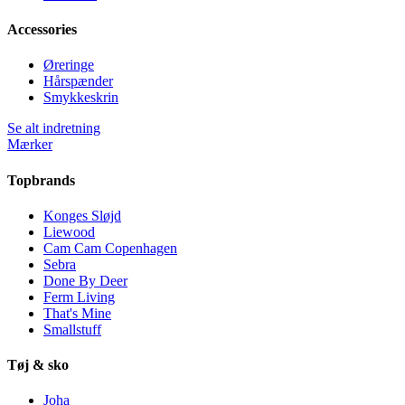
Accessories
Øreringe
Hårspænder
Smykkeskrin
Se alt indretning
Mærker
Topbrands
Konges Sløjd
Liewood
Cam Cam Copenhagen
Sebra
Done By Deer
Ferm Living
That's Mine
Smallstuff
Tøj & sko
Joha