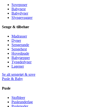
Soveposer
Babynest
Babydyner
Slyngevugger
Senge & tilbehør
Madrasser
Dyner
Sengerande
Sengehest
Hovedpude
Babytæpper
Tyngdedyner
Lagener
Se alt sengetøj & sove
Pusle & Baby
Pusle
Stofbleer
Pusleunderlag
Puslepuder