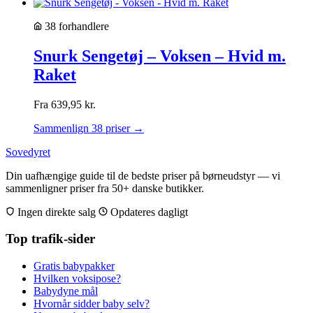
38 forhandlere
Snurk Sengetøj – Voksen – Hvid m.
Raket
Fra
639,95
kr.
Sammenlign 38 priser →
Sovedyret
Din uafhængige guide til de bedste priser på børneudstyr — vi
sammenligner priser fra 50+ danske butikker.
Ingen direkte salg
Opdateres dagligt
Top trafik-sider
Gratis babypakker
Hvilken voksipose?
Babydyne mål
Hvornår sidder baby selv?