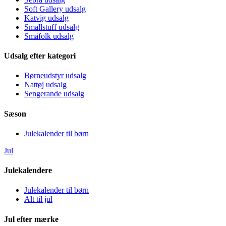
Soft Gallery udsalg
Katvig udsalg
Smallstuff udsalg
Småfolk udsalg
Udsalg efter kategori
Børneudstyr udsalg
Nattøj udsalg
Sengerande udsalg
Sæson
Julekalender til børn
Jul
Julekalendere
Julekalender til børn
Alt til jul
Jul efter mærke