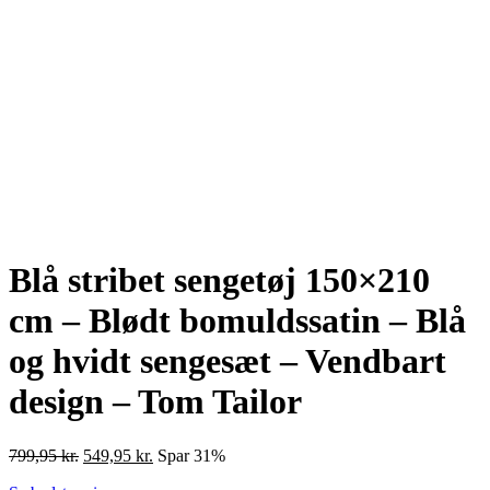
Blå stribet sengetøj 150×210
cm – Blødt bomuldssatin – Blå
og hvidt sengesæt – Vendbart
design – Tom Tailor
Den
Den
799,95
kr.
549,95
kr.
Spar 31%
oprindelige
aktuelle