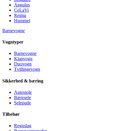
Angulus
CeLaVi
Reima
Hummel
Barnevogne
Vogntyper
Barnevogne
Klapvogn
Duovogn
Tvillingevogn
Sikkerhed & bæring
Autostole
Bæresele
Selepude
Tilbehør
Regnslag
Barnevognspuder