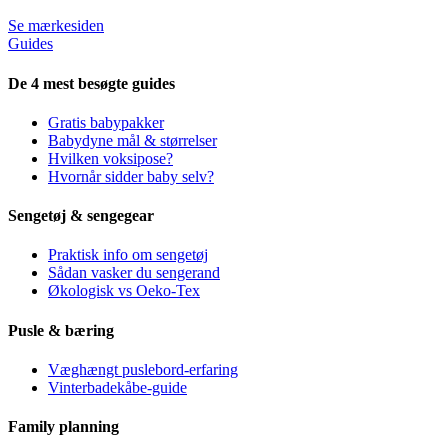
Se mærkesiden
Guides
De 4 mest besøgte guides
Gratis babypakker
Babydyne mål & størrelser
Hvilken voksipose?
Hvornår sidder baby selv?
Sengetøj & sengegear
Praktisk info om sengetøj
Sådan vasker du sengerand
Økologisk vs Oeko-Tex
Pusle & bæring
Væghængt puslebord-erfaring
Vinterbadekåbe-guide
Family planning