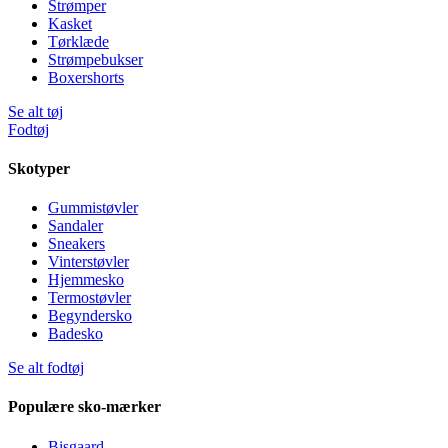
Strømper
Kasket
Tørklæde
Strømpebukser
Boxershorts
Se alt tøj
Fodtøj
Skotyper
Gummistøvler
Sandaler
Sneakers
Vinterstøvler
Hjemmesko
Termostøvler
Begyndersko
Badesko
Se alt fodtøj
Populære sko-mærker
Bisgaard