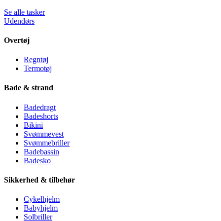
Se alle tasker
Udendørs
Overtøj
Regntøj
Termotøj
Bade & strand
Badedragt
Badeshorts
Bikini
Svømmevest
Svømmebriller
Badebassin
Badesko
Sikkerhed & tilbehør
Cykelhjelm
Babyhjelm
Solbriller