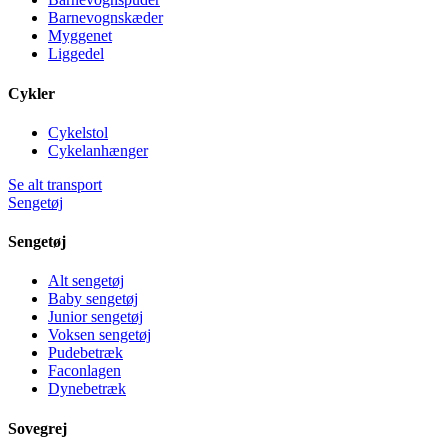
Barnevognskæder
Myggenet
Liggedel
Cykler
Cykelstol
Cykelanhænger
Se alt transport
Sengetøj
Sengetøj
Alt sengetøj
Baby sengetøj
Junior sengetøj
Voksen sengetøj
Pudebetræk
Faconlagen
Dynebetræk
Sovegrej