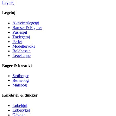
Legetøj
Legetøj
Aktivitetslegetøj
Bamser & Figurer
Puslespil
Trælegetøj
Perler
Modellervoks
Boldbassin
Legetæppe
Bøger & kreativt
Stofbøger
Børnebog
Malebog
Køretøjer & dukker
Løbehjul
Løbecykel
Gåvogn