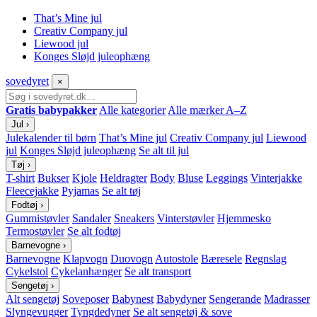
That’s Mine jul
Creativ Company jul
Liewood jul
Konges Sløjd juleophæng
sove
dyret
×
Gratis babypakker
Alle kategorier
Alle mærker A–Z
Jul
›
Julekalender til børn
That’s Mine jul
Creativ Company jul
Liewood
jul
Konges Sløjd juleophæng
Se alt til jul
Tøj
›
T-shirt
Bukser
Kjole
Heldragter
Body
Bluse
Leggings
Vinterjakke
Fleecejakke
Pyjamas
Se alt tøj
Fodtøj
›
Gummistøvler
Sandaler
Sneakers
Vinterstøvler
Hjemmesko
Termostøvler
Se alt fodtøj
Barnevogne
›
Barnevogne
Klapvogn
Duovogn
Autostole
Bæresele
Regnslag
Cykelstol
Cykelanhænger
Se alt transport
Sengetøj
›
Alt sengetøj
Soveposer
Babynest
Babydyner
Sengerande
Madrasser
Slyngevugger
Tyngdedyner
Se alt sengetøj & sove