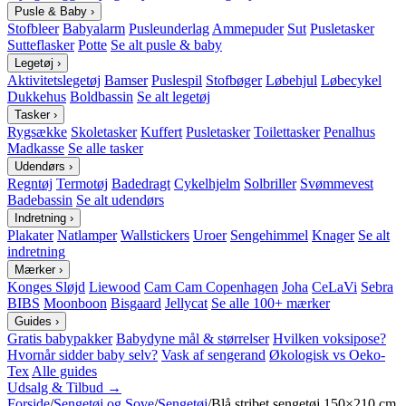
Pusle & Baby
›
Stofbleer
Babyalarm
Pusleunderlag
Ammepuder
Sut
Pusletasker
Sutteflasker
Potte
Se alt pusle & baby
Legetøj
›
Aktivitetslegetøj
Bamser
Puslespil
Stofbøger
Løbehjul
Løbecykel
Dukkehus
Boldbassin
Se alt legetøj
Tasker
›
Rygsække
Skoletasker
Kuffert
Pusletasker
Toilettasker
Penalhus
Madkasse
Se alle tasker
Udendørs
›
Regntøj
Termotøj
Badedragt
Cykelhjelm
Solbriller
Svømmevest
Badebassin
Se alt udendørs
Indretning
›
Plakater
Natlamper
Wallstickers
Uroer
Sengehimmel
Knager
Se alt
indretning
Mærker
›
Konges Sløjd
Liewood
Cam Cam Copenhagen
Joha
CeLaVi
Sebra
BIBS
Moonboon
Bisgaard
Jellycat
Se alle 100+ mærker
Guides
›
Gratis babypakker
Babydyne mål & størrelser
Hvilken voksipose?
Hvornår sidder baby selv?
Vask af sengerand
Økologisk vs Oeko-
Tex
Alle guides
Udsalg & Tilbud →
Forside
/
Sengetøj og Sove
/
Sengetøj
/
Blå stribet sengetøj 150×210 cm