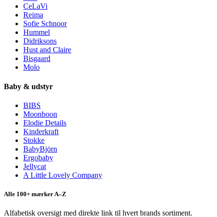
CeLaVi
Reima
Sofie Schnoor
Hummel
Didriksons
Hust and Claire
Bisgaard
Molo
Baby & udstyr
BIBS
Moonboon
Elodie Details
Kinderkraft
Stokke
BabyBjörn
Ergobaby
Jellycat
A Little Lovely Company
Alle 100+ mærker A–Z
Alfabetisk oversigt med direkte link til hvert brands sortiment.