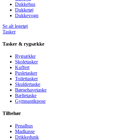
Dukkehus
Dukketøj
Dukkevogn
Se alt legetøj
Tasker
Tasker & rygsække
Rygsække
Skoletasker
Kuffert
Pusletasker
Toilettasker
Skuldertaske
Børnehavetaske
Bæltetaske
Gymnastikpose
Tilbehør
Penalhus
Madkasse
Drikkedunk