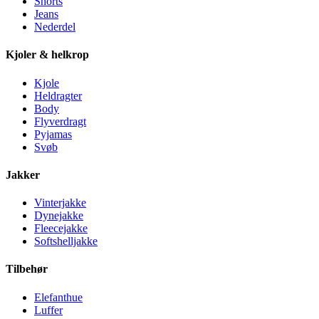
Shorts
Jeans
Nederdel
Kjoler & helkrop
Kjole
Heldragter
Body
Flyverdragt
Pyjamas
Svøb
Jakker
Vinterjakke
Dynejakke
Fleecejakke
Softshelljakke
Tilbehør
Elefanthue
Luffer