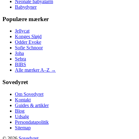
Neonate babyalarm
Babydyner
Populære mærker
Jellycat
Konges Sløjd
Odder Evoke
Sofie Schnoor
Joha
Sebra
BIBS
Alle mærker A–Z →
Sovedyret
Om Sovedyret
Kontakt
Guides & artikler
Blog
Udsalg
Persondatapolitik
Sitemap
© 2026
Sovedyret