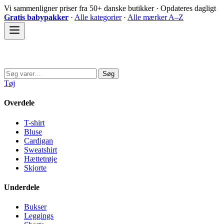
Spring
Vi sammenligner priser fra 50+ danske butikker · Opdateres dagligt
til
Gratis babypakker
·
Alle kategorier
·
Alle mærker A–Z
indhold
Sovedyret
Søg
Søg
efter:
Tøj
Overdele
T-shirt
Bluse
Cardigan
Sweatshirt
Hættetrøje
Skjorte
Underdele
Bukser
Leggings