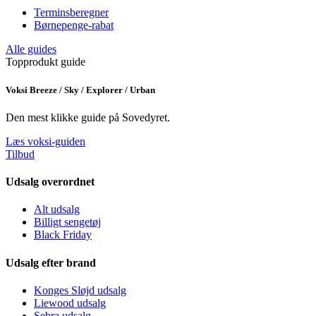
Terminsberegner
Børnepenge-rabat
Alle guides
Topprodukt guide
Voksi Breeze / Sky / Explorer / Urban
Den mest klikke guide på Sovedyret.
Læs voksi-guiden
Tilbud
Udsalg overordnet
Alt udsalg
Billigt sengetøj
Black Friday
Udsalg efter brand
Konges Sløjd udsalg
Liewood udsalg
Sebra udsalg