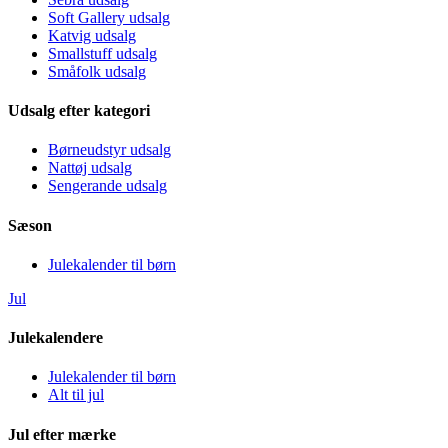
Soft Gallery udsalg
Katvig udsalg
Smallstuff udsalg
Småfolk udsalg
Udsalg efter kategori
Børneudstyr udsalg
Nattøj udsalg
Sengerande udsalg
Sæson
Julekalender til børn
Jul
Julekalendere
Julekalender til børn
Alt til jul
Jul efter mærke