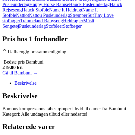
Pusleunderlag
Happy Horse Bamse
Hauck Pusleunderlag
Hauck
Rejseseng
Hauck Stofble
Name It Heldragt
Name It
Stofble
Nattiot
Nattou Pusleunderlag
Strømper
Sut
Tiny Love
stofbøger
Träumeland Babyseng
Heldragter
Müsli
Sengetøj
Pusleunderlag
Stofbleer
Stofbøger
Pris hos 1 forhandler
Uafhængig prissammenligning
Bedste pris
Bambuni
219,00
kr.
Gå til Bambuni →
Beskrivelse
Beskrivelse
Bambus kompressions løbestrømper i hvid til damer fra Bambuni.
Kategori: Alle undtagen tilbud eller nedsatte!.
Relaterede varer