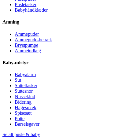
Pusletasker
Babyhåndklæder
Amning
Ammepuder
Ammepude-betræk
Brystpumpe
Ammeindlæg
Baby-udstyr
Babyalarm
Sut
Sutteflasker
Suttesnor
Nusseklud
Bidering
Hagesmæk
Spisesæt
Potte
Barselsgaver
Se alt pusle & baby