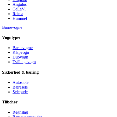
Angulus
CeLaVi
Reima
Hummel
Barnevogne
Vogntyper
Barnevogne
Klapvogn
Duovogn
Tvillingevogn
Sikkerhed & bæring
Autostole
Bæresele
Selepude
Tilbehør
Regnslag
Barnevognspuder