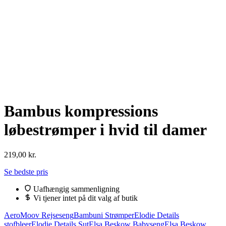
Bambus kompressions
løbestrømper i hvid til damer
219,00
kr.
Se bedste pris
Uafhængig sammenligning
Vi tjener intet på dit valg af butik
AeroMoov Rejseseng
Bambuni Strømper
Elodie Details
stofbleer
Elodie Details Sut
Elsa Beskow Babyseng
Elsa Beskow