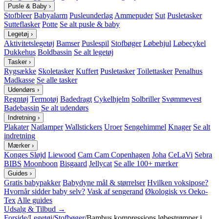
Pusle & Baby
›
Stofbleer
Babyalarm
Pusleunderlag
Ammepuder
Sut
Pusletasker
Sutteflasker
Potte
Se alt pusle & baby
Legetøj
›
Aktivitetslegetøj
Bamser
Puslespil
Stofbøger
Løbehjul
Løbecykel
Dukkehus
Boldbassin
Se alt legetøj
Tasker
›
Rygsække
Skoletasker
Kuffert
Pusletasker
Toilettasker
Penalhus
Madkasse
Se alle tasker
Udendørs
›
Regntøj
Termotøj
Badedragt
Cykelhjelm
Solbriller
Svømmevest
Badebassin
Se alt udendørs
Indretning
›
Plakater
Natlamper
Wallstickers
Uroer
Sengehimmel
Knager
Se alt
indretning
Mærker
›
Konges Sløjd
Liewood
Cam Cam Copenhagen
Joha
CeLaVi
Sebra
BIBS
Moonboon
Bisgaard
Jellycat
Se alle 100+ mærker
Guides
›
Gratis babypakker
Babydyne mål & størrelser
Hvilken voksipose?
Hvornår sidder baby selv?
Vask af sengerand
Økologisk vs Oeko-
Tex
Alle guides
Udsalg & Tilbud →
Forside
/
Legetøj
/
Stofbøger
/
Bambus kompressions løbestrømper i