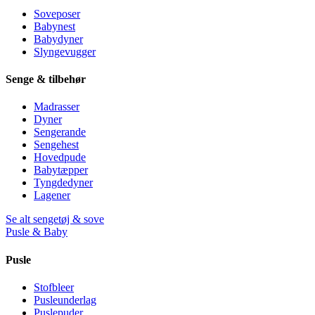
Soveposer
Babynest
Babydyner
Slyngevugger
Senge & tilbehør
Madrasser
Dyner
Sengerande
Sengehest
Hovedpude
Babytæpper
Tyngdedyner
Lagener
Se alt sengetøj & sove
Pusle & Baby
Pusle
Stofbleer
Pusleunderlag
Puslepuder