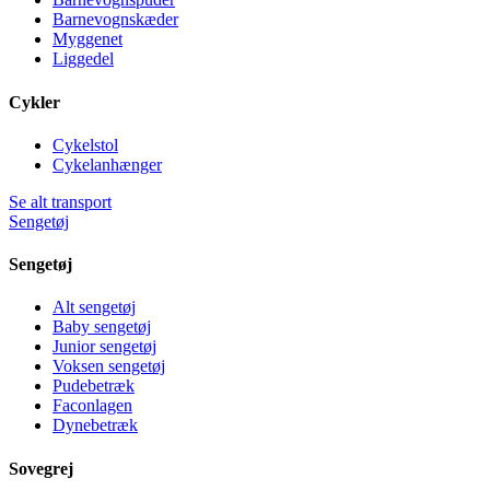
Barnevognskæder
Myggenet
Liggedel
Cykler
Cykelstol
Cykelanhænger
Se alt transport
Sengetøj
Sengetøj
Alt sengetøj
Baby sengetøj
Junior sengetøj
Voksen sengetøj
Pudebetræk
Faconlagen
Dynebetræk
Sovegrej