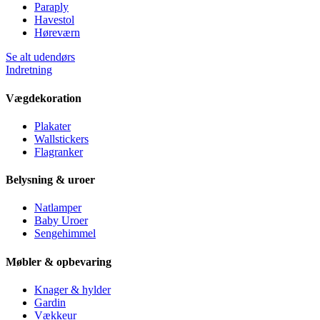
Paraply
Havestol
Høreværn
Se alt udendørs
Indretning
Vægdekoration
Plakater
Wallstickers
Flagranker
Belysning & uroer
Natlamper
Baby Uroer
Sengehimmel
Møbler & opbevaring
Knager & hylder
Gardin
Vækkeur