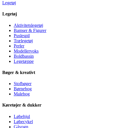
Legetøj
Legetøj
Aktivitetslegetøj
Bamser & Figurer
Puslespil
Trælegetøj
Perler
Modellervoks
Boldbassin
Legetæppe
Bøger & kreativt
Stofbøger
Børnebog
Malebog
Køretøjer & dukker
Løbehjul
Løbecykel
Gåvogn