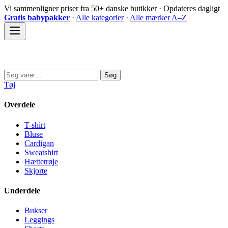
Spring
Vi sammenligner priser fra 50+ danske butikker · Opdateres dagligt
til
Gratis babypakker
·
Alle kategorier
·
Alle mærker A–Z
indhold
Sovedyret
Søg
Søg
efter:
Tøj
Overdele
T-shirt
Bluse
Cardigan
Sweatshirt
Hættetrøje
Skjorte
Underdele
Bukser
Leggings