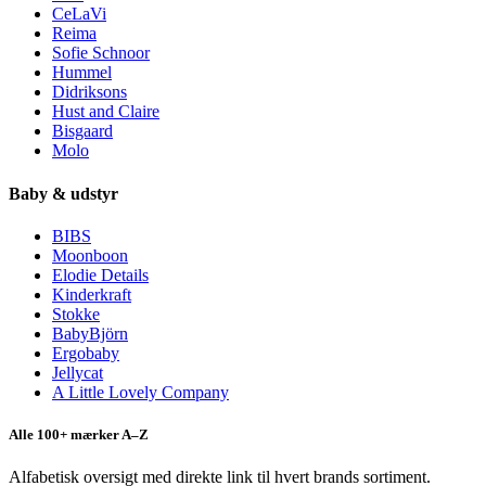
CeLaVi
Reima
Sofie Schnoor
Hummel
Didriksons
Hust and Claire
Bisgaard
Molo
Baby & udstyr
BIBS
Moonboon
Elodie Details
Kinderkraft
Stokke
BabyBjörn
Ergobaby
Jellycat
A Little Lovely Company
Alle 100+ mærker A–Z
Alfabetisk oversigt med direkte link til hvert brands sortiment.