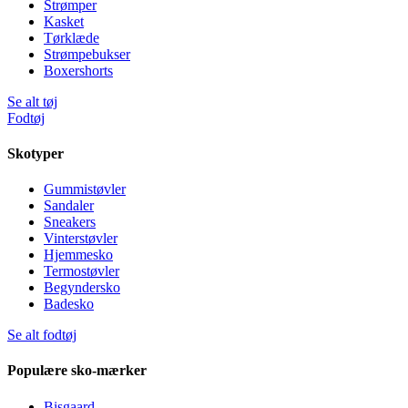
Strømper
Kasket
Tørklæde
Strømpebukser
Boxershorts
Se alt tøj
Fodtøj
Skotyper
Gummistøvler
Sandaler
Sneakers
Vinterstøvler
Hjemmesko
Termostøvler
Begyndersko
Badesko
Se alt fodtøj
Populære sko-mærker
Bisgaard