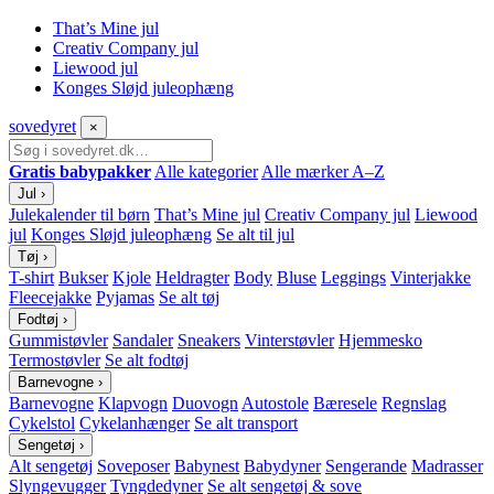
That’s Mine jul
Creativ Company jul
Liewood jul
Konges Sløjd juleophæng
sove
dyret
×
Gratis babypakker
Alle kategorier
Alle mærker A–Z
Jul
›
Julekalender til børn
That’s Mine jul
Creativ Company jul
Liewood
jul
Konges Sløjd juleophæng
Se alt til jul
Tøj
›
T-shirt
Bukser
Kjole
Heldragter
Body
Bluse
Leggings
Vinterjakke
Fleecejakke
Pyjamas
Se alt tøj
Fodtøj
›
Gummistøvler
Sandaler
Sneakers
Vinterstøvler
Hjemmesko
Termostøvler
Se alt fodtøj
Barnevogne
›
Barnevogne
Klapvogn
Duovogn
Autostole
Bæresele
Regnslag
Cykelstol
Cykelanhænger
Se alt transport
Sengetøj
›
Alt sengetøj
Soveposer
Babynest
Babydyner
Sengerande
Madrasser
Slyngevugger
Tyngdedyner
Se alt sengetøj & sove