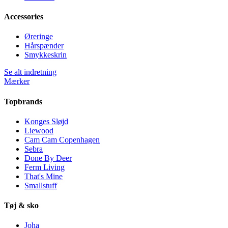
Accessories
Øreringe
Hårspænder
Smykkeskrin
Se alt indretning
Mærker
Topbrands
Konges Sløjd
Liewood
Cam Cam Copenhagen
Sebra
Done By Deer
Ferm Living
That's Mine
Smallstuff
Tøj & sko
Joha