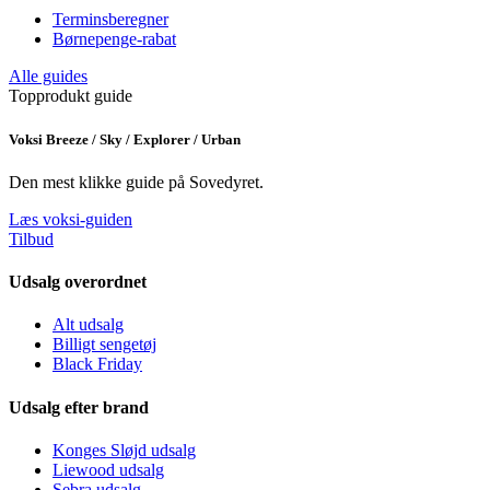
Terminsberegner
Børnepenge-rabat
Alle guides
Topprodukt guide
Voksi Breeze / Sky / Explorer / Urban
Den mest klikke guide på Sovedyret.
Læs voksi-guiden
Tilbud
Udsalg overordnet
Alt udsalg
Billigt sengetøj
Black Friday
Udsalg efter brand
Konges Sløjd udsalg
Liewood udsalg
Sebra udsalg