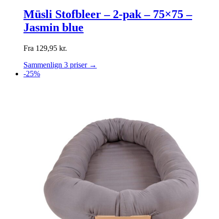
Müsli Stofbleer – 2-pak – 75×75 –
Jasmin blue
Fra
129,95
kr.
Sammenlign 3 priser →
-25%