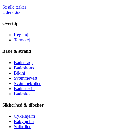
Se alle tasker
Udendørs
Overtøj
Regntøj
Termotøj
Bade & strand
Badedragt
Badeshorts
Bikini
Svømmevest
Svømmebriller
Badebassin
Badesko
Sikkerhed & tilbehør
Cykelhjelm
Babyhjelm
Solbriller