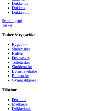
Dukkehus
Dukketøj
Dukkevogn
Se alt legetøj
Tasker
Tasker & rygsække
Rygsække
Skoletasker
Kuffert
Pusletasker
Toilettasker
Skuldertaske
Børnehavetaske
Bæltetaske
Gymnastikpose
Tilbehør
Penalhus
Madkasse
Drikkedunk