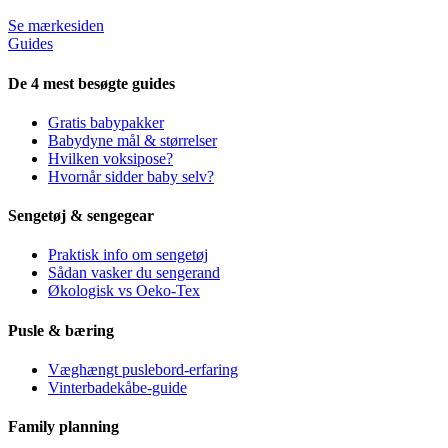
Se mærkesiden
Guides
De 4 mest besøgte guides
Gratis babypakker
Babydyne mål & størrelser
Hvilken voksipose?
Hvornår sidder baby selv?
Sengetøj & sengegear
Praktisk info om sengetøj
Sådan vasker du sengerand
Økologisk vs Oeko-Tex
Pusle & bæring
Væghængt puslebord-erfaring
Vinterbadekåbe-guide
Family planning