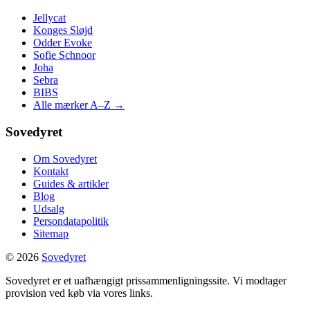
Jellycat
Konges Sløjd
Odder Evoke
Sofie Schnoor
Joha
Sebra
BIBS
Alle mærker A–Z →
Sovedyret
Om Sovedyret
Kontakt
Guides & artikler
Blog
Udsalg
Persondatapolitik
Sitemap
© 2026
Sovedyret
Sovedyret er et uafhængigt prissammenligningssite. Vi modtager
provision ved køb via vores links.