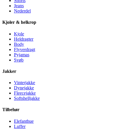
Shorts
Jeans
Nederdel
Kjoler & helkrop
Kjole
Heldragter
Body
Flyverdragt
Pyjamas
Svøb
Jakker
Vinterjakke
Dynejakke
Fleecejakke
Softshelljakke
Tilbehør
Elefanthue
Luffer