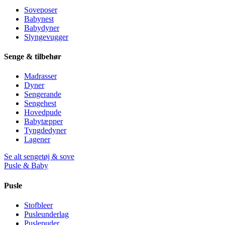
Soveposer
Babynest
Babydyner
Slyngevugger
Senge & tilbehør
Madrasser
Dyner
Sengerande
Sengehest
Hovedpude
Babytæpper
Tyngdedyner
Lagener
Se alt sengetøj & sove
Pusle & Baby
Pusle
Stofbleer
Pusleunderlag
Puslepuder