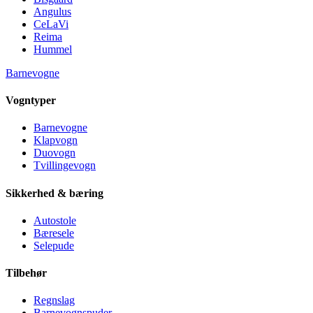
Angulus
CeLaVi
Reima
Hummel
Barnevogne
Vogntyper
Barnevogne
Klapvogn
Duovogn
Tvillingevogn
Sikkerhed & bæring
Autostole
Bæresele
Selepude
Tilbehør
Regnslag
Barnevognspuder