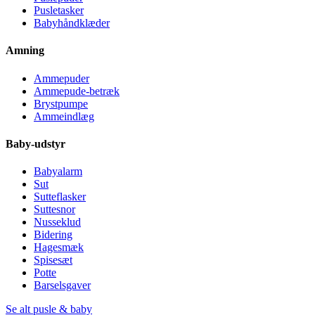
Pusletasker
Babyhåndklæder
Amning
Ammepuder
Ammepude-betræk
Brystpumpe
Ammeindlæg
Baby-udstyr
Babyalarm
Sut
Sutteflasker
Suttesnor
Nusseklud
Bidering
Hagesmæk
Spisesæt
Potte
Barselsgaver
Se alt pusle & baby