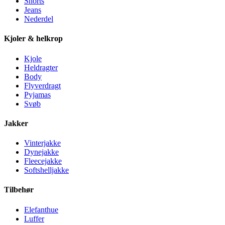
Shorts
Jeans
Nederdel
Kjoler & helkrop
Kjole
Heldragter
Body
Flyverdragt
Pyjamas
Svøb
Jakker
Vinterjakke
Dynejakke
Fleecejakke
Softshelljakke
Tilbehør
Elefanthue
Luffer