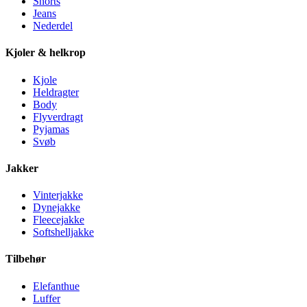
Shorts
Jeans
Nederdel
Kjoler & helkrop
Kjole
Heldragter
Body
Flyverdragt
Pyjamas
Svøb
Jakker
Vinterjakke
Dynejakke
Fleecejakke
Softshelljakke
Tilbehør
Elefanthue
Luffer