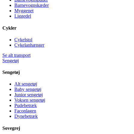
Barnevognskæder
Myggenet
Liggedel
Cykler
Cykelstol
Cykelanhænger
Se alt transport
Sengetøj
Sengetøj
Alt sengetøj
Baby sengetøj
Junior sengetøj
Voksen sengetøj
Pudebetræk
Faconlagen
Dynebetræk
Sovegrej