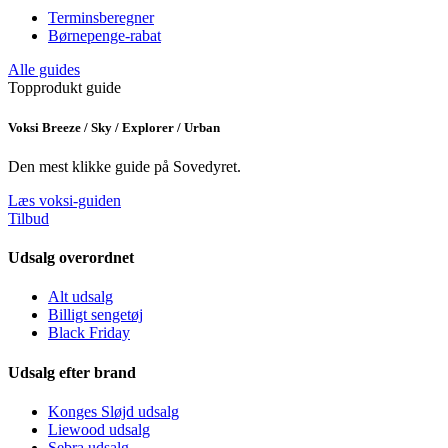
Terminsberegner
Børnepenge-rabat
Alle guides
Topprodukt guide
Voksi Breeze / Sky / Explorer / Urban
Den mest klikke guide på Sovedyret.
Læs voksi-guiden
Tilbud
Udsalg overordnet
Alt udsalg
Billigt sengetøj
Black Friday
Udsalg efter brand
Konges Sløjd udsalg
Liewood udsalg
Sebra udsalg