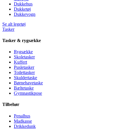
Dukkehus
Dukketøj
Dukkevogn
Se alt legetøj
Tasker
Tasker & rygsække
Rygsække
Skoletasker
Kuffert
Pusletasker
Toilettasker
Skuldertaske
Børnehavetaske
Bæltetaske
Gymnastikpose
Tilbehør
Penalhus
Madkasse
Drikkedunk