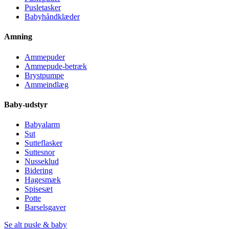
Pusletasker
Babyhåndklæder
Amning
Ammepuder
Ammepude-betræk
Brystpumpe
Ammeindlæg
Baby-udstyr
Babyalarm
Sut
Sutteflasker
Suttesnor
Nusseklud
Bidering
Hagesmæk
Spisesæt
Potte
Barselsgaver
Se alt pusle & baby