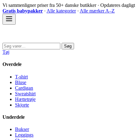
Spring
Vi sammenligner priser fra 50+ danske butikker · Opdateres dagligt
til
Gratis babypakker
·
Alle kategorier
·
Alle mærker A–Z
indhold
Sovedyret
Søg
Søg
efter:
Tøj
Overdele
T-shirt
Bluse
Cardigan
Sweatshirt
Hættetrøje
Skjorte
Underdele
Bukser
Leggings