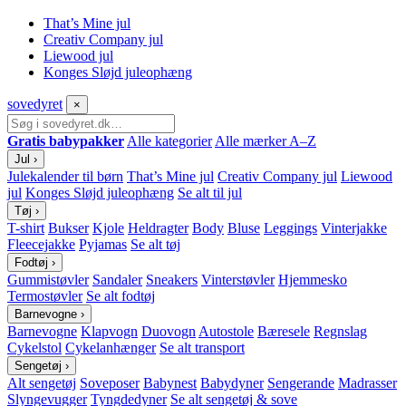
That’s Mine jul
Creativ Company jul
Liewood jul
Konges Sløjd juleophæng
sove
dyret
×
Gratis babypakker
Alle kategorier
Alle mærker A–Z
Jul
›
Julekalender til børn
That’s Mine jul
Creativ Company jul
Liewood
jul
Konges Sløjd juleophæng
Se alt til jul
Tøj
›
T-shirt
Bukser
Kjole
Heldragter
Body
Bluse
Leggings
Vinterjakke
Fleecejakke
Pyjamas
Se alt tøj
Fodtøj
›
Gummistøvler
Sandaler
Sneakers
Vinterstøvler
Hjemmesko
Termostøvler
Se alt fodtøj
Barnevogne
›
Barnevogne
Klapvogn
Duovogn
Autostole
Bæresele
Regnslag
Cykelstol
Cykelanhænger
Se alt transport
Sengetøj
›
Alt sengetøj
Soveposer
Babynest
Babydyner
Sengerande
Madrasser
Slyngevugger
Tyngdedyner
Se alt sengetøj & sove