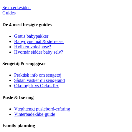
Se mærkesiden
Guides
De 4 mest besøgte guides
Gratis babypakker
Babydyne mål & størrelser
Hvilken voksipose?
Hvornår sidder baby selv?
Sengetøj & sengegear
Praktisk info om sengetøj
Sådan vasker du sengerand
Økologisk vs Oeko-Tex
Pusle & bæring
Væghængt puslebord-erfaring
Vinterbadekåbe-guide
Family planning