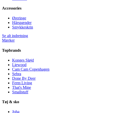
Accessories
Øreringe
Hårspænder
Smykkeskrin
Se alt indretning
Mærker
Topbrands
Konges Sløjd
Liewood
Cam Cam Copenhagen
Sebra
Done By Deer
Ferm Living
That's Mine
Smallstuff
Tøj & sko
Joha