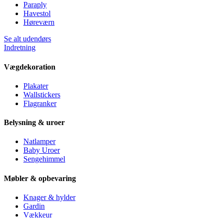
Paraply
Havestol
Høreværn
Se alt udendørs
Indretning
Vægdekoration
Plakater
Wallstickers
Flagranker
Belysning & uroer
Natlamper
Baby Uroer
Sengehimmel
Møbler & opbevaring
Knager & hylder
Gardin
Vækkeur