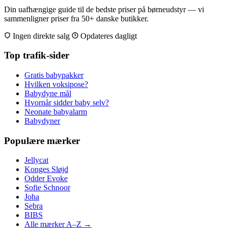
Din uafhængige guide til de bedste priser på børneudstyr — vi
sammenligner priser fra 50+ danske butikker.
Ingen direkte salg
Opdateres dagligt
Top trafik-sider
Gratis babypakker
Hvilken voksipose?
Babydyne mål
Hvornår sidder baby selv?
Neonate babyalarm
Babydyner
Populære mærker
Jellycat
Konges Sløjd
Odder Evoke
Sofie Schnoor
Joha
Sebra
BIBS
Alle mærker A–Z →