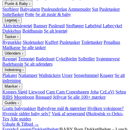
Pusle & Baby
›
Stofbleer
Babyalarm
Pusleunderlag
Ammepuder
Sut
Pusletasker
Sutteflasker
Potte
Se alt pusle & baby
Legetøj
›
Aktivitetslegetøj
Bamser
Puslespil
Stofbøger
Løbehjul
Løbecykel
Dukkehus
Boldbassin
Se alt legetøj
Tasker
›
Rygsække
Skoletasker
Kuffert
Pusletasker
Toilettasker
Penalhus
Madkasse
Se alle tasker
Udendørs
›
Regntøj
Termotøj
Badedragt
Cykelhjelm
Solbriller
Svømmevest
Badebassin
Se alt udendørs
Indretning
›
Plakater
Natlamper
Wallstickers
Uroer
Sengehimmel
Knager
Se alt
indretning
Mærker
›
Konges Sløjd
Liewood
Cam Cam Copenhagen
Joha
CeLaVi
Sebra
BIBS
Moonboon
Bisgaard
Jellycat
Se alle 100+ mærker
Guides
›
Gratis babypakker
Babydyne mål & størrelser
Hvilken voksipose?
Hvornår sidder baby selv?
Vask af sengerand
Økologisk vs Oeko-
Tex
Alle guides
Udsalg & Tilbud →
Forside
/
Legetøj
/
Dukketilbehør
/
BABY Born Dukketilbehør – Lunch