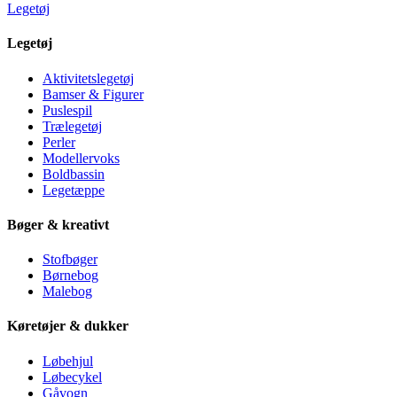
Legetøj
Legetøj
Aktivitetslegetøj
Bamser & Figurer
Puslespil
Trælegetøj
Perler
Modellervoks
Boldbassin
Legetæppe
Bøger & kreativt
Stofbøger
Børnebog
Malebog
Køretøjer & dukker
Løbehjul
Løbecykel
Gåvogn