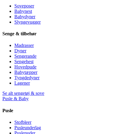
Soveposer
Babynest
Babydyner
Slyngevugger
Senge & tilbehør
Madrasser
Dyner
Sengerande
Sengehest
Hovedpude
Babytæpper
Tyngdedyner
Lagener
Se alt sengetøj & sove
Pusle & Baby
Pusle
Stofbleer
Pusleunderlag
Puslepuder