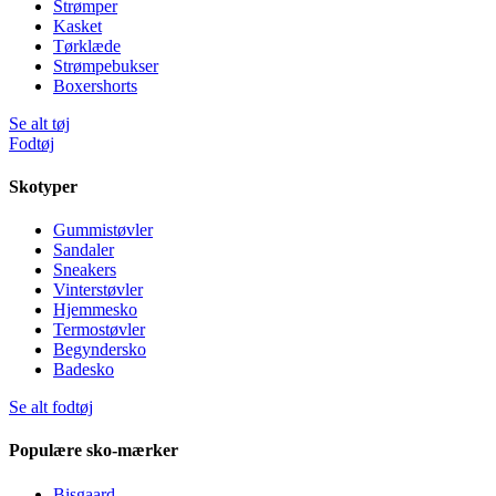
Strømper
Kasket
Tørklæde
Strømpebukser
Boxershorts
Se alt tøj
Fodtøj
Skotyper
Gummistøvler
Sandaler
Sneakers
Vinterstøvler
Hjemmesko
Termostøvler
Begyndersko
Badesko
Se alt fodtøj
Populære sko-mærker
Bisgaard