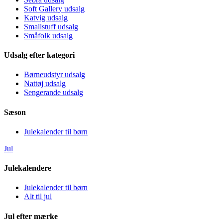
Soft Gallery udsalg
Katvig udsalg
Smallstuff udsalg
Småfolk udsalg
Udsalg efter kategori
Børneudstyr udsalg
Nattøj udsalg
Sengerande udsalg
Sæson
Julekalender til børn
Jul
Julekalendere
Julekalender til børn
Alt til jul
Jul efter mærke