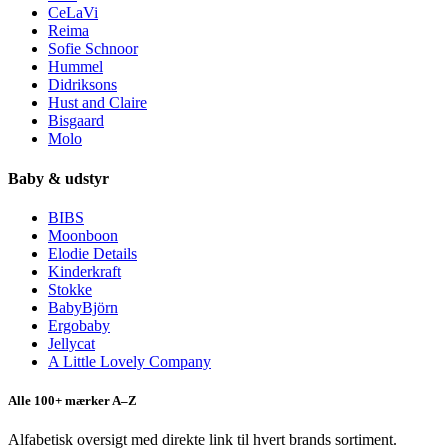
CeLaVi
Reima
Sofie Schnoor
Hummel
Didriksons
Hust and Claire
Bisgaard
Molo
Baby & udstyr
BIBS
Moonboon
Elodie Details
Kinderkraft
Stokke
BabyBjörn
Ergobaby
Jellycat
A Little Lovely Company
Alle 100+ mærker A–Z
Alfabetisk oversigt med direkte link til hvert brands sortiment.