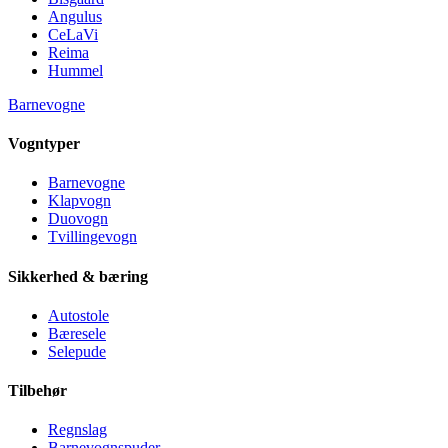
Angulus
CeLaVi
Reima
Hummel
Barnevogne
Vogntyper
Barnevogne
Klapvogn
Duovogn
Tvillingevogn
Sikkerhed & bæring
Autostole
Bæresele
Selepude
Tilbehør
Regnslag
Barnevognspuder