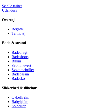
Se alle tasker
Udendørs
Overtøj
Regntøj
Termotøj
Bade & strand
Badedragt
Badeshorts
Bikini
Svømmevest
Svømmebriller
Badebassin
Badesko
Sikkerhed & tilbehør
Cykelhjelm
Babyhjelm
Solbriller