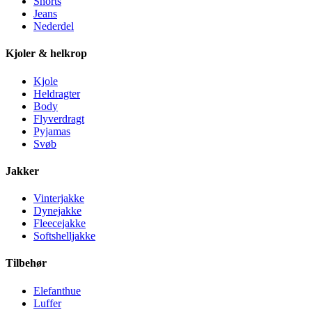
Shorts
Jeans
Nederdel
Kjoler & helkrop
Kjole
Heldragter
Body
Flyverdragt
Pyjamas
Svøb
Jakker
Vinterjakke
Dynejakke
Fleecejakke
Softshelljakke
Tilbehør
Elefanthue
Luffer