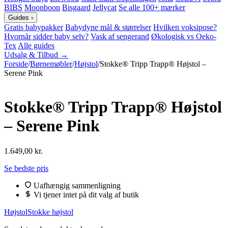
BIBS
Moonboon
Bisgaard
Jellycat
Se alle 100+ mærker
Guides
›
Gratis babypakker
Babydyne mål & størrelser
Hvilken voksipose?
Hvornår sidder baby selv?
Vask af sengerand
Økologisk vs Oeko-
Tex
Alle guides
Udsalg & Tilbud →
Forside
/
Børnemøbler
/
Højstol
/
Stokke® Tripp Trapp® Højstol –
Serene Pink
Stokke® Tripp Trapp® Højstol
– Serene Pink
1.649,00
kr.
Se bedste pris
Uafhængig sammenligning
Vi tjener intet på dit valg af butik
Højstol
Stokke højstol