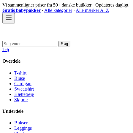
Spring
Vi sammenligner priser fra 50+ danske butikker · Opdateres dagligt
til
Gratis babypakker
·
Alle kategorier
·
Alle mærker A–Z
indhold
Sovedyret
Søg
Søg
efter:
Tøj
Overdele
T-shirt
Bluse
Cardigan
Sweatshirt
Hættetrøje
Skjorte
Underdele
Bukser
Leggings