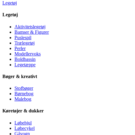
Legetøj
Legetøj
Aktivitetslegetøj
Bamser & Figurer
Puslespil
Trælegetøj
Perler
Modellervoks
Boldbassin
Legetæppe
Bøger & kreativt
Stofbøger
Børnebog
Malebog
Køretøjer & dukker
Løbehjul
Løbecykel
Gåvogn