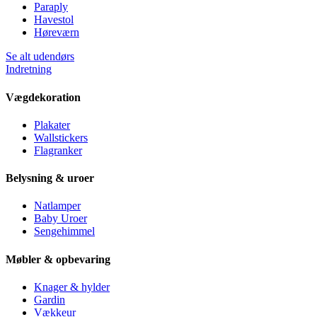
Paraply
Havestol
Høreværn
Se alt udendørs
Indretning
Vægdekoration
Plakater
Wallstickers
Flagranker
Belysning & uroer
Natlamper
Baby Uroer
Sengehimmel
Møbler & opbevaring
Knager & hylder
Gardin
Vækkeur