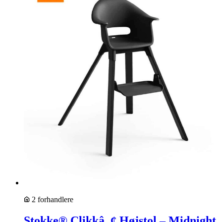
2 forhandlere
Stokke® Clikkâ„¢ Højstol – Midnight