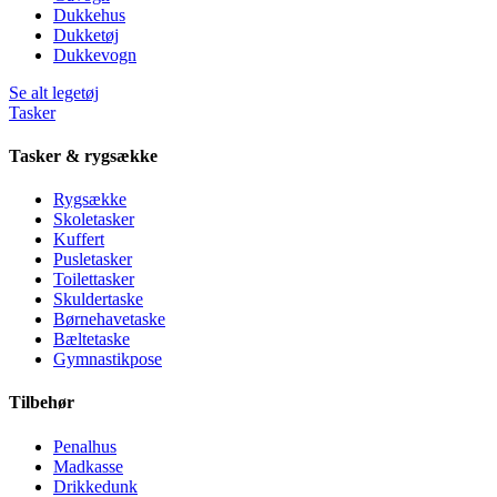
Dukkehus
Dukketøj
Dukkevogn
Se alt legetøj
Tasker
Tasker & rygsække
Rygsække
Skoletasker
Kuffert
Pusletasker
Toilettasker
Skuldertaske
Børnehavetaske
Bæltetaske
Gymnastikpose
Tilbehør
Penalhus
Madkasse
Drikkedunk