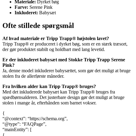
Materiale:
Dyrket bøg
Farve:
Serene Pink
Inkluderet:
Babysæt
Ofte stillede spørgsmål
Af hvad materiale er Tripp Trapp® højstolen lavet?
Tripp Trapp® er produceret i dyrket bøg, som er en stærk træsort,
der gør produktet stabilt og holdbart med lang levetid.
Er der inkluderet babysæt med Stokke Tripp Trapp Serene
Pink?
Ja, denne model inkluderer babysættet, som gør det muligt at bruge
stolen fra de allerførste måneder.
Fra hvilken alder kan Tripp Trapp® bruges?
Med det inkluderede babysæt kan Tripp Trapp® bruges fra
spædbørnsalderen. Det justerbare design gør det muligt at bruge
stolen i mange år, efterhånden som barnet vokser.
{
“@context”: “https://schema.org”,
“@type”: “FAQPage”,
“mainEntity”: [
{