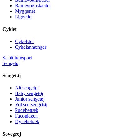
Barnevognskæder
Myggenet
Liggedel
Cykler
Cykelstol
Cykelanhænger
Se alt transport
Sengetøj
Sengetøj
Alt sengetøj
Baby sengetøj
Junior sengetøj
Voksen sengetøj
Pudebetræk
Faconlagen
Dynebetræk
Sovegrej