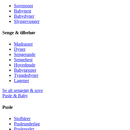
Soveposer
Babynest
Babydyner
Slyngevugger
Senge & tilbehør
Madrasser
Dyner
Sengerande
Sengehest
Hovedpude
Babytæpper
Tyngdedyner
Lagener
Se alt sengetøj & sove
Pusle & Baby
Pusle
Stofbleer
Pusleunderlag
Puslepuder