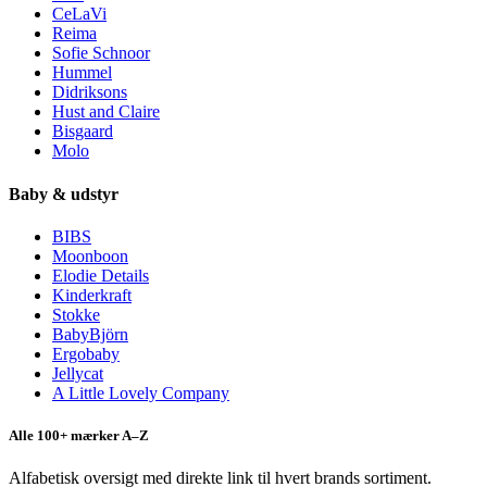
CeLaVi
Reima
Sofie Schnoor
Hummel
Didriksons
Hust and Claire
Bisgaard
Molo
Baby & udstyr
BIBS
Moonboon
Elodie Details
Kinderkraft
Stokke
BabyBjörn
Ergobaby
Jellycat
A Little Lovely Company
Alle 100+ mærker A–Z
Alfabetisk oversigt med direkte link til hvert brands sortiment.