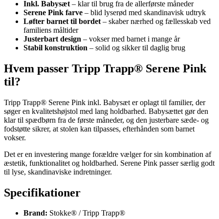
Inkl. Babysæt
– klar til brug fra de allerførste måneder
Serene Pink farve
– blid lyserød med skandinavisk udtryk
Løfter barnet til bordet
– skaber nærhed og fællesskab ved
familiens måltider
Justerbart design
– vokser med barnet i mange år
Stabil konstruktion
– solid og sikker til daglig brug
Hvem passer Tripp Trapp® Serene Pink
til?
Tripp Trapp® Serene Pink inkl. Babysæt er oplagt til familier, der
søger en kvalitetshøjstol med lang holdbarhed. Babysættet gør den
klar til spædbørn fra de første måneder, og den justerbare sæde- og
fodstøtte sikrer, at stolen kan tilpasses, efterhånden som barnet
vokser.
Det er en investering mange forældre vælger for sin kombination af
æstetik, funktionalitet og holdbarhed. Serene Pink passer særlig godt
til lyse, skandinaviske indretninger.
Specifikationer
Brand:
Stokke® / Tripp Trapp®