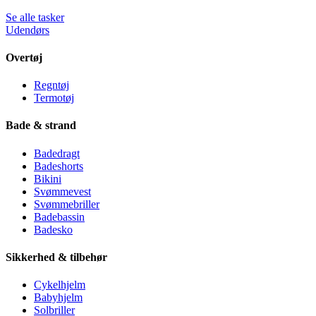
Se alle tasker
Udendørs
Overtøj
Regntøj
Termotøj
Bade & strand
Badedragt
Badeshorts
Bikini
Svømmevest
Svømmebriller
Badebassin
Badesko
Sikkerhed & tilbehør
Cykelhjelm
Babyhjelm
Solbriller