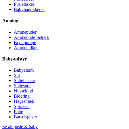
Pusletasker
Babyhåndklæder
Amning
Ammepuder
Ammepude-betræk
Brystpumpe
Ammeindlæg
Baby-udstyr
Babyalarm
Sut
Sutteflasker
Suttesnor
Nusseklud
Bidering
Hagesmæk
Spisesæt
Potte
Barselsgaver
Se alt pusle & baby