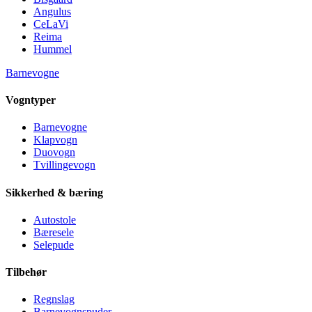
Angulus
CeLaVi
Reima
Hummel
Barnevogne
Vogntyper
Barnevogne
Klapvogn
Duovogn
Tvillingevogn
Sikkerhed & bæring
Autostole
Bæresele
Selepude
Tilbehør
Regnslag
Barnevognspuder