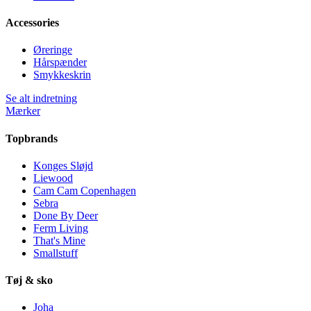
Accessories
Øreringe
Hårspænder
Smykkeskrin
Se alt indretning
Mærker
Topbrands
Konges Sløjd
Liewood
Cam Cam Copenhagen
Sebra
Done By Deer
Ferm Living
That's Mine
Smallstuff
Tøj & sko
Joha