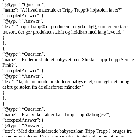
“@type”: “Question”,
“name”: “Af hvad materiale er Tripp Trapp® højstolen lavet?”,
“acceptedAnswer”: {
“@type”: “Answer”,
“text”: “Tripp Trapp® er produceret i dyrket bøg, som er en stærk
træsort, der gør produktet stabilt og holdbart med lang levetid.”
}
},
{
“@type”: “Question”,
“name”: “Er der inkluderet babysæt med Stokke Tripp Trapp Serene
Pink?”,
“acceptedAnswer”: {
“@type”: “Answer”,
“text”: “Ja, denne model inkluderer babysættet, som gør det muligt
at bruge stolen fra de allerførste måneder.”
}
},
{
“@type”: “Question”,
“name”: “Fra hvilken alder kan Tripp Trapp® bruges?”,
“acceptedAnswer”: {
“@type”: “Answer”,
“text”: “Med det inkluderede babysæt kan Tripp Trapp® bruges fra
spædbørnsalderen. Det justerbare design gør det muligt at bruge