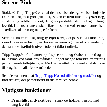
Serene Pink
Stokke® Tripp Trapp® er en af de mest elskede og ikoniske højstole
i verden – og med god grund. Højstolen er fremstillet af
dyrket bøg
,
en stærk og holdbar træsort, der giver produktet stabilitet og en lang
levetid. Det justerbare design sikrer, at stolen vokser med barnet fra
spædbørnsalderen og mange år frem.
Serene Pink er en blid, rolig lyserød farve, der passer ind i moderne,
skandinaviske indretninger. Farven er varm og imødekommende, og
den smukke træfinish giver stolen et tidløst udtryk.
Tripp Trapp® løfter barnet op til spisebordet og skaber nærhed og
fællesskab ved familiens måltider – noget mange forældre sætter pris
på fra barnets tidligste dage. Med babysættet inkluderet er stolen klar
til brug fra de allerførste måneder.
Se hele sortimentet af
Tripp Trapp Højstol tilbehør og modeller
og
find det sæt, der passer bedst til din families behov.
Vigtigste funktioner
Fremstillet af dyrket bøg
– stærk og holdbar træsort med
lang levetid