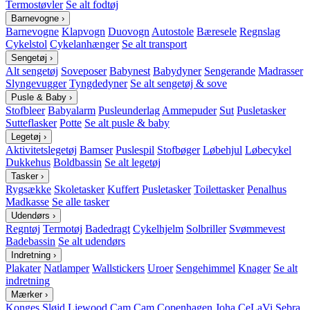
Termostøvler
Se alt fodtøj
Barnevogne
›
Barnevogne
Klapvogn
Duovogn
Autostole
Bæresele
Regnslag
Cykelstol
Cykelanhænger
Se alt transport
Sengetøj
›
Alt sengetøj
Soveposer
Babynest
Babydyner
Sengerande
Madrasser
Slyngevugger
Tyngdedyner
Se alt sengetøj & sove
Pusle & Baby
›
Stofbleer
Babyalarm
Pusleunderlag
Ammepuder
Sut
Pusletasker
Sutteflasker
Potte
Se alt pusle & baby
Legetøj
›
Aktivitetslegetøj
Bamser
Puslespil
Stofbøger
Løbehjul
Løbecykel
Dukkehus
Boldbassin
Se alt legetøj
Tasker
›
Rygsække
Skoletasker
Kuffert
Pusletasker
Toilettasker
Penalhus
Madkasse
Se alle tasker
Udendørs
›
Regntøj
Termotøj
Badedragt
Cykelhjelm
Solbriller
Svømmevest
Badebassin
Se alt udendørs
Indretning
›
Plakater
Natlamper
Wallstickers
Uroer
Sengehimmel
Knager
Se alt
indretning
Mærker
›
Konges Sløjd
Liewood
Cam Cam Copenhagen
Joha
CeLaVi
Sebra