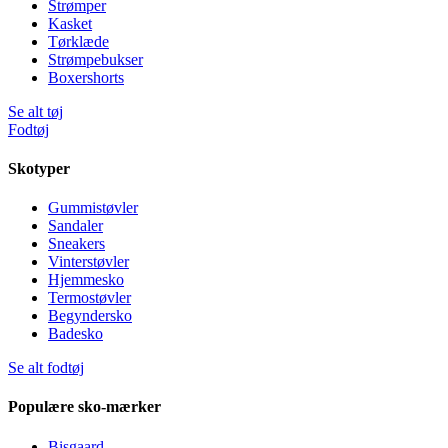
Strømper
Kasket
Tørklæde
Strømpebukser
Boxershorts
Se alt tøj
Fodtøj
Skotyper
Gummistøvler
Sandaler
Sneakers
Vinterstøvler
Hjemmesko
Termostøvler
Begyndersko
Badesko
Se alt fodtøj
Populære sko-mærker
Bisgaard