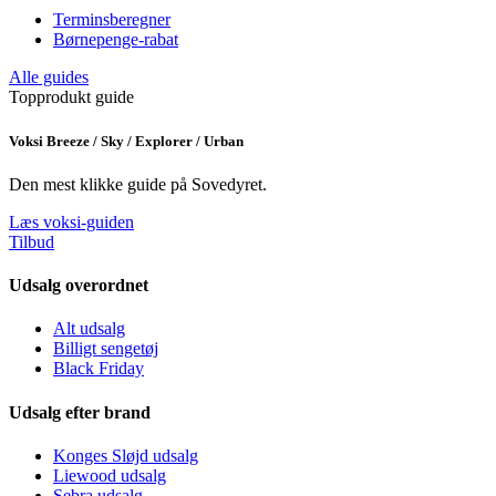
Terminsberegner
Børnepenge-rabat
Alle guides
Topprodukt guide
Voksi Breeze / Sky / Explorer / Urban
Den mest klikke guide på Sovedyret.
Læs voksi-guiden
Tilbud
Udsalg overordnet
Alt udsalg
Billigt sengetøj
Black Friday
Udsalg efter brand
Konges Sløjd udsalg
Liewood udsalg
Sebra udsalg