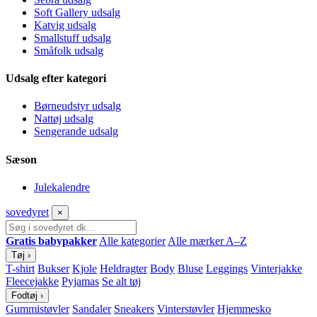
Soft Gallery udsalg
Katvig udsalg
Smallstuff udsalg
Småfolk udsalg
Udsalg efter kategori
Børneudstyr udsalg
Nattøj udsalg
Sengerande udsalg
Sæson
Julekalendre
sove
dyret
×
Gratis babypakker
Alle kategorier
Alle mærker A–Z
Tøj
›
T-shirt
Bukser
Kjole
Heldragter
Body
Bluse
Leggings
Vinterjakke
Fleecejakke
Pyjamas
Se alt tøj
Fodtøj
›
Gummistøvler
Sandaler
Sneakers
Vinterstøvler
Hjemmesko