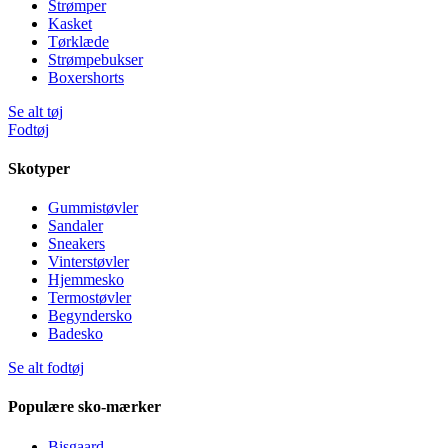
Strømper
Kasket
Tørklæde
Strømpebukser
Boxershorts
Se alt tøj
Fodtøj
Skotyper
Gummistøvler
Sandaler
Sneakers
Vinterstøvler
Hjemmesko
Termostøvler
Begyndersko
Badesko
Se alt fodtøj
Populære sko-mærker
Bisgaard