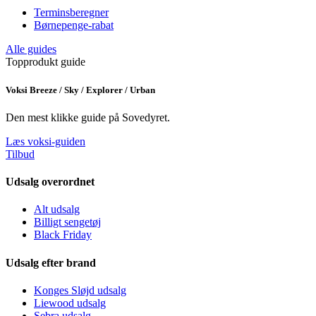
Terminsberegner
Børnepenge-rabat
Alle guides
Topprodukt guide
Voksi Breeze / Sky / Explorer / Urban
Den mest klikke guide på Sovedyret.
Læs voksi-guiden
Tilbud
Udsalg overordnet
Alt udsalg
Billigt sengetøj
Black Friday
Udsalg efter brand
Konges Sløjd udsalg
Liewood udsalg
Sebra udsalg