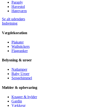
Paraply
Havestol
Høreværn
Se alt udendørs
Indretning
Vægdekoration
Plakater
Wallstickers
Flagranker
Belysning & uroer
Natlamper
Baby Uroer
Sengehimmel
Møbler & opbevaring
Knager & hylder
Gardin
Vækkeur