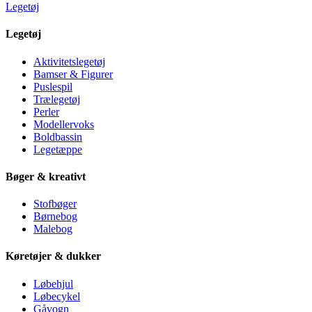
Legetøj
Legetøj
Aktivitetslegetøj
Bamser & Figurer
Puslespil
Trælegetøj
Perler
Modellervoks
Boldbassin
Legetæppe
Bøger & kreativt
Stofbøger
Børnebog
Malebog
Køretøjer & dukker
Løbehjul
Løbecykel
Gåvogn