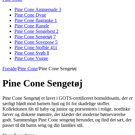
Pine Cone Ammepude
3
Pine Cone Dyne
Pine Cone flagranke
1
Pine Cone Rangle
Pine Cone Sengehest
2
Pine Cone Sengetøj
7
Pine Cone Sovepose
5
Pine Cone Stofble
411
Pine Cone Svøb
8
Pine Cone Vugge
Forside
/
Pine Cone
/
Pine Cone Sengetøj
Pine Cone Sengetøj
Pine Cone Sengetøj er lavet i GOTS-certificeret bomuldssatin, der er
særligt blødt mod barnets hud og fri for skadelige stoffer.
Kollektionen fås til baby og junior og præsenteres i rolige, nordiske
farver og diskrete mønstre, der klæder det moderne børneværelse
godt. Sammenlign Pine Cone sengetøj herunder, og find det sæt, der
passer til dit barns seng og din families stil.