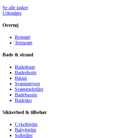
Se alle tasker
Udendørs
Overtøj
Regntøj
Termotøj
Bade & strand
Badedragt
Badeshorts
Bikini
Svømmevest
Svømmebriller
Badebassin
Badesko
Sikkerhed & tilbehør
Cykelhjelm
Babyhjelm
Solbriller