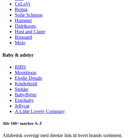
CeLaVi
Reima
Sofie Schnoor
Hummel
Didriksons
Hust and Claire
Bisgaard
Molo
Baby & udstyr
BIBS
Moonboon
Elodie Details
Kinderkraft
Stokke
BabyBjörn
Ergobaby
Jellycat
A Little Lovely Company
Alle 100+ mærker A–Z
Alfabetisk oversigt med direkte link til hvert brands sortiment.