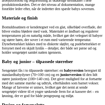
arbejdsforhold og begrænsning af skadelige kemikalier i hele
produktionskæden. Det er det niveau af dokumentation, mange
forældre leder efter, når de indretter den spæde babys soverum.
Materiale og finish
Bomuldssatinen er kendetegnet ved en glat, silkeblød overflade, der
bliver endnu blødere med vask. Materialet er åndbart og regulerer
temperaturen på en naturlig måde, hvilket gør det velegnet til babyer
og større børn, der sover i et rum med varierende temperatur.
Dynebetrækket lukkes med to diskrete sløjfer, og pudebetrækket er
forsynet med en skjult lynlås – detaljer, der både ser pæne ud og
holder sengetøjet samlet natten igennem.
Baby og junior – tilpassede størrelser
Sengetøjet fås i to tilpassede størrelser: en
babyversion
beregnet til
standardbabydyner (70×100 cm) og en
juniorversion
til den lidt
større juniordyne (100×140 cm). Det giver mulighed for at fortsætte
med det samme mærke og udtryk, efterhånden som barnet vokser.
Mange af farverne er unisex, hvilket gør det nemt at sende
sengetøjet videre til et yngre søskende frem for at kassere det – en
løsning, der er god for både pengepung og miljø.
Design og farvepalette