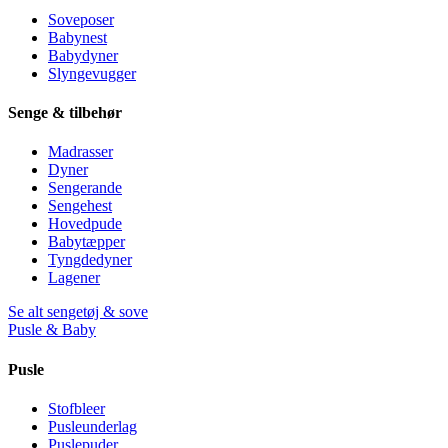
Soveposer
Babynest
Babydyner
Slyngevugger
Senge & tilbehør
Madrasser
Dyner
Sengerande
Sengehest
Hovedpude
Babytæpper
Tyngdedyner
Lagener
Se alt sengetøj & sove
Pusle & Baby
Pusle
Stofbleer
Pusleunderlag
Puslepuder