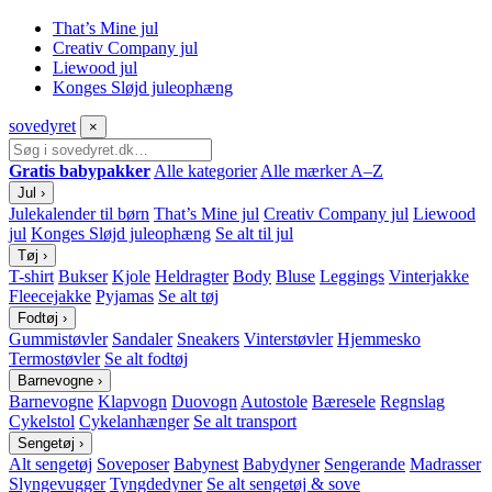
That’s Mine jul
Creativ Company jul
Liewood jul
Konges Sløjd juleophæng
sove
dyret
×
Gratis babypakker
Alle kategorier
Alle mærker A–Z
Jul
›
Julekalender til børn
That’s Mine jul
Creativ Company jul
Liewood
jul
Konges Sløjd juleophæng
Se alt til jul
Tøj
›
T-shirt
Bukser
Kjole
Heldragter
Body
Bluse
Leggings
Vinterjakke
Fleecejakke
Pyjamas
Se alt tøj
Fodtøj
›
Gummistøvler
Sandaler
Sneakers
Vinterstøvler
Hjemmesko
Termostøvler
Se alt fodtøj
Barnevogne
›
Barnevogne
Klapvogn
Duovogn
Autostole
Bæresele
Regnslag
Cykelstol
Cykelanhænger
Se alt transport
Sengetøj
›
Alt sengetøj
Soveposer
Babynest
Babydyner
Sengerande
Madrasser
Slyngevugger
Tyngdedyner
Se alt sengetøj & sove