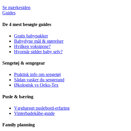
Se mærkesiden
Guides
De 4 mest besøgte guides
Gratis babypakker
Babydyne mål & størrelser
Hvilken voksipose?
Hvornår sidder baby selv?
Sengetøj & sengegear
Praktisk info om sengetøj
Sådan vasker du sengerand
Økologisk vs Oeko-Tex
Pusle & bæring
Væghængt puslebord-erfaring
Vinterbadekåbe-guide
Family planning