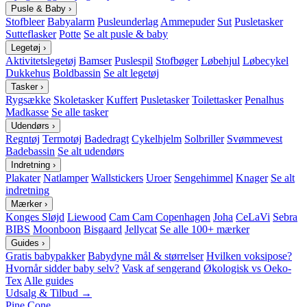
Pusle & Baby
›
Stofbleer
Babyalarm
Pusleunderlag
Ammepuder
Sut
Pusletasker
Sutteflasker
Potte
Se alt pusle & baby
Legetøj
›
Aktivitetslegetøj
Bamser
Puslespil
Stofbøger
Løbehjul
Løbecykel
Dukkehus
Boldbassin
Se alt legetøj
Tasker
›
Rygsække
Skoletasker
Kuffert
Pusletasker
Toilettasker
Penalhus
Madkasse
Se alle tasker
Udendørs
›
Regntøj
Termotøj
Badedragt
Cykelhjelm
Solbriller
Svømmevest
Badebassin
Se alt udendørs
Indretning
›
Plakater
Natlamper
Wallstickers
Uroer
Sengehimmel
Knager
Se alt
indretning
Mærker
›
Konges Sløjd
Liewood
Cam Cam Copenhagen
Joha
CeLaVi
Sebra
BIBS
Moonboon
Bisgaard
Jellycat
Se alle 100+ mærker
Guides
›
Gratis babypakker
Babydyne mål & størrelser
Hvilken voksipose?
Hvornår sidder baby selv?
Vask af sengerand
Økologisk vs Oeko-
Tex
Alle guides
Udsalg & Tilbud →
Pine Cone