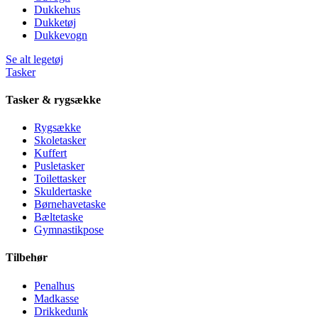
Dukkehus
Dukketøj
Dukkevogn
Se alt legetøj
Tasker
Tasker & rygsække
Rygsække
Skoletasker
Kuffert
Pusletasker
Toilettasker
Skuldertaske
Børnehavetaske
Bæltetaske
Gymnastikpose
Tilbehør
Penalhus
Madkasse
Drikkedunk