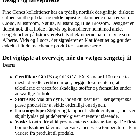
Pine Cones kollektioner har en tydelig nordisk designlinje: diskrete
striber, subtile prikker og enkle mønstre i dæmpede nuancer som
Cloud, Mushroom, Natura, Mustard og Blue Blossom. Designet er
tidløst nok til at holde i årevis og kombinerer nemt med andet
sengetilbehør på børneværelset. Kollektionerne bærer navne som
Alberte, Vida og Lucca, der signalerer en klar identitet og gør det
enkelt at finde matchende produkter i samme serie.
Det vigtigste at overveje, når du vælger sengetøj til
barn
Certifikat:
GOTS og OEKO-TEX Standard 100 er de to
mest udbredte certificeringer; begge dokumenterer, at
tekstilerne er testet for skadelige stoffer og fremstillet under
ansvarlige forhold.
Størrelse:
Mål din dyne, inden du bestiller – sengetøjet skal
passe præcist for at sidde ordentligt om dynen.
Lukningstype:
Sløjfer og knapper fastholder dynen, mens en
skjult lynlås på pudebetræk giver et renere udseende.
Vask:
Kontrollér altid producentens vaskeanvisning. De fleste
bomuldssatiner tåler maskinvask, men vasketemperaturen kan
variere fra produkt til produkt.