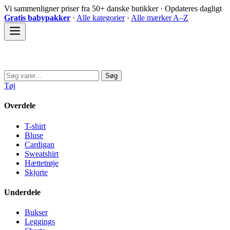
Spring
Vi sammenligner priser fra 50+ danske butikker · Opdateres dagligt
til
Gratis babypakker
·
Alle kategorier
·
Alle mærker A–Z
indhold
Sovedyret
Søg
Søg
efter:
Tøj
Overdele
T-shirt
Bluse
Cardigan
Sweatshirt
Hættetrøje
Skjorte
Underdele
Bukser
Leggings