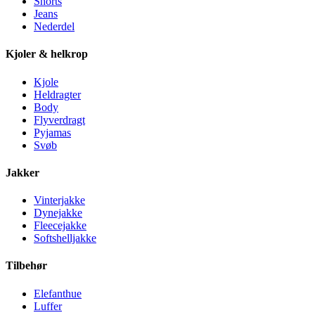
Shorts
Jeans
Nederdel
Kjoler & helkrop
Kjole
Heldragter
Body
Flyverdragt
Pyjamas
Svøb
Jakker
Vinterjakke
Dynejakke
Fleecejakke
Softshelljakke
Tilbehør
Elefanthue
Luffer