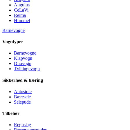
Angulus
CeLaVi
Reima
Hummel
Barnevogne
Vogntyper
Barnevogne
Klapvogn
Duovogn
Tvillingevogn
Sikkerhed & bæring
Autostole
Bæresele
Selepude
Tilbehør
Regnslag
Barnevognspuder