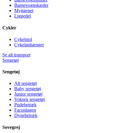
Barnevognskæder
Myggenet
Liggedel
Cykler
Cykelstol
Cykelanhænger
Se alt transport
Sengetøj
Sengetøj
Alt sengetøj
Baby sengetøj
Junior sengetøj
Voksen sengetøj
Pudebetræk
Faconlagen
Dynebetræk
Sovegrej