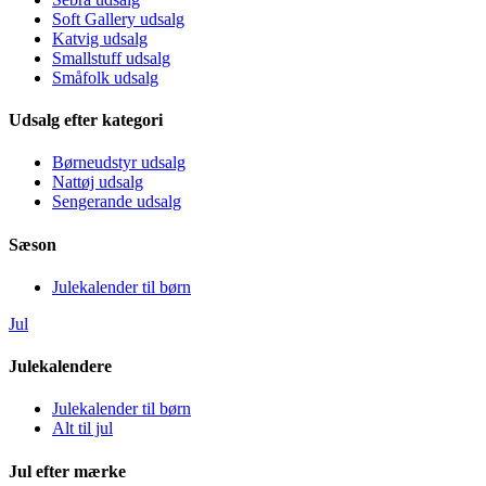
Soft Gallery udsalg
Katvig udsalg
Smallstuff udsalg
Småfolk udsalg
Udsalg efter kategori
Børneudstyr udsalg
Nattøj udsalg
Sengerande udsalg
Sæson
Julekalender til børn
Jul
Julekalendere
Julekalender til børn
Alt til jul
Jul efter mærke