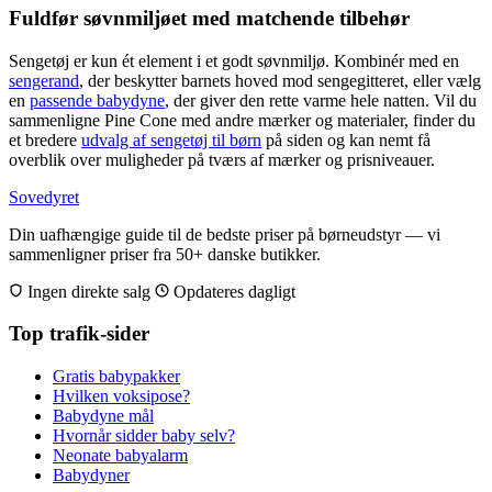
Fuldfør søvnmiljøet med matchende tilbehør
Sengetøj er kun ét element i et godt søvnmiljø. Kombinér med en
sengerand
, der beskytter barnets hoved mod sengegitteret, eller vælg
en
passende babydyne
, der giver den rette varme hele natten. Vil du
sammenligne Pine Cone med andre mærker og materialer, finder du
et bredere
udvalg af sengetøj til børn
på siden og kan nemt få
overblik over muligheder på tværs af mærker og prisniveauer.
Sovedyret
Din uafhængige guide til de bedste priser på børneudstyr — vi
sammenligner priser fra 50+ danske butikker.
Ingen direkte salg
Opdateres dagligt
Top trafik-sider
Gratis babypakker
Hvilken voksipose?
Babydyne mål
Hvornår sidder baby selv?
Neonate babyalarm
Babydyner