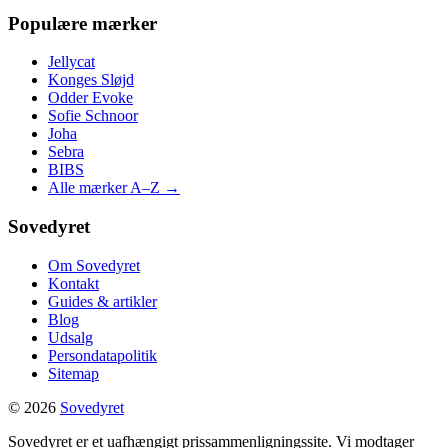
Populære mærker
Jellycat
Konges Sløjd
Odder Evoke
Sofie Schnoor
Joha
Sebra
BIBS
Alle mærker A–Z →
Sovedyret
Om Sovedyret
Kontakt
Guides & artikler
Blog
Udsalg
Persondatapolitik
Sitemap
© 2026
Sovedyret
Sovedyret er et uafhængigt prissammenligningssite. Vi modtager