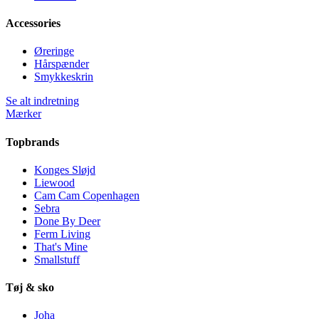
Accessories
Øreringe
Hårspænder
Smykkeskrin
Se alt indretning
Mærker
Topbrands
Konges Sløjd
Liewood
Cam Cam Copenhagen
Sebra
Done By Deer
Ferm Living
That's Mine
Smallstuff
Tøj & sko
Joha