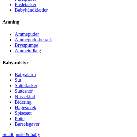
Pusletasker
Babyhåndklæder
Amning
Ammepuder
Ammepude-betræk
Brystpumpe
Ammeindlæg
Baby-udstyr
Babyalarm
Sut
Sutteflasker
Suttesnor
Nusseklud
Bidering
Hagesmæk
Spisesæt
Potte
Barselsgaver
Se alt pusle & baby