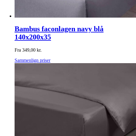
Bambus faconlagen navy blå
140x200x35
Fra
349,00
kr.
Sammenlign priser