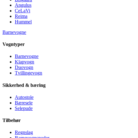
Angulus
CeLaVi
Reima
Hummel
Barnevogne
Vogntyper
Barnevogne
Klapvogn
Duovogn
Tvillingevogn
Sikkerhed & bæring
Autostole
Bæresele
Selepude
Tilbehør
Regnslag
Barnevognspuder