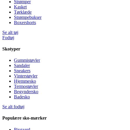
Strømper
Kasket
Tørklæde
Strømpebukser
Boxershorts
Se alt tøj
Fodtøj
Skotyper
Gummistøvler
Sandaler
Sneakers
Vinterstøvler
Hjemmesko
Termostøvler
Begyndersko
Badesko
Se alt fodtøj
Populære sko-mærker
Bisgaard