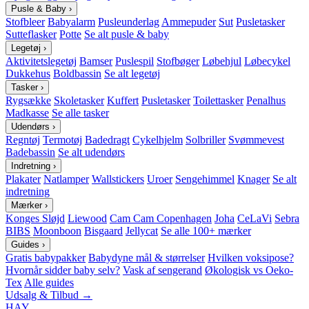
Pusle & Baby
›
Stofbleer
Babyalarm
Pusleunderlag
Ammepuder
Sut
Pusletasker
Sutteflasker
Potte
Se alt pusle & baby
Legetøj
›
Aktivitetslegetøj
Bamser
Puslespil
Stofbøger
Løbehjul
Løbecykel
Dukkehus
Boldbassin
Se alt legetøj
Tasker
›
Rygsække
Skoletasker
Kuffert
Pusletasker
Toilettasker
Penalhus
Madkasse
Se alle tasker
Udendørs
›
Regntøj
Termotøj
Badedragt
Cykelhjelm
Solbriller
Svømmevest
Badebassin
Se alt udendørs
Indretning
›
Plakater
Natlamper
Wallstickers
Uroer
Sengehimmel
Knager
Se alt
indretning
Mærker
›
Konges Sløjd
Liewood
Cam Cam Copenhagen
Joha
CeLaVi
Sebra
BIBS
Moonboon
Bisgaard
Jellycat
Se alle 100+ mærker
Guides
›
Gratis babypakker
Babydyne mål & størrelser
Hvilken voksipose?
Hvornår sidder baby selv?
Vask af sengerand
Økologisk vs Oeko-
Tex
Alle guides
Udsalg & Tilbud →
HAY