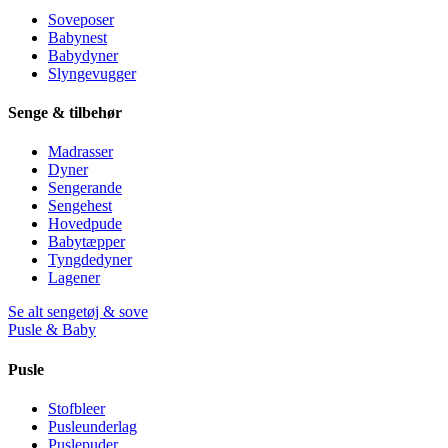
Soveposer
Babynest
Babydyner
Slyngevugger
Senge & tilbehør
Madrasser
Dyner
Sengerande
Sengehest
Hovedpude
Babytæpper
Tyngdedyner
Lagener
Se alt sengetøj & sove
Pusle & Baby
Pusle
Stofbleer
Pusleunderlag
Puslepuder