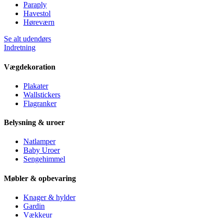
Paraply
Havestol
Høreværn
Se alt udendørs
Indretning
Vægdekoration
Plakater
Wallstickers
Flagranker
Belysning & uroer
Natlamper
Baby Uroer
Sengehimmel
Møbler & opbevaring
Knager & hylder
Gardin
Vækkeur