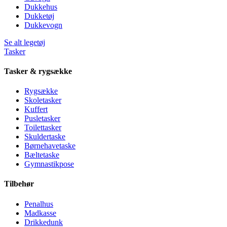
Dukkehus
Dukketøj
Dukkevogn
Se alt legetøj
Tasker
Tasker & rygsække
Rygsække
Skoletasker
Kuffert
Pusletasker
Toilettasker
Skuldertaske
Børnehavetaske
Bæltetaske
Gymnastikpose
Tilbehør
Penalhus
Madkasse
Drikkedunk