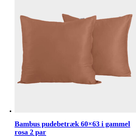
Bambus pudebetræk 60×63 i gammel
rosa 2 par