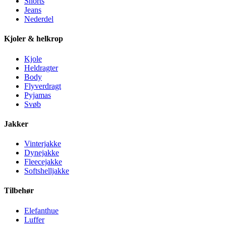
Shorts
Jeans
Nederdel
Kjoler & helkrop
Kjole
Heldragter
Body
Flyverdragt
Pyjamas
Svøb
Jakker
Vinterjakke
Dynejakke
Fleecejakke
Softshelljakke
Tilbehør
Elefanthue
Luffer