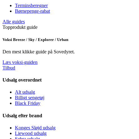
Terminsberegner
Børnepenge-rabat
Alle guides
Topprodukt guide
Voksi Breeze / Sky / Explorer / Urban
Den mest klikke guide på Sovedyret.
Læs voksi-guiden
Tilbud
Udsalg overordnet
Alt udsalg
Billigt sengetøj
Black Friday
Udsalg efter brand
Konges Sløjd udsalg
Liewood udsalg
Sebra udsalg