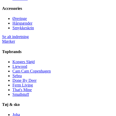
Accessories
Øreringe
Hårspænder
Smykkeskrin
Se alt indretning
Mærker
Topbrands
Konges Sløjd
Liewood
Cam Cam Copenhagen
Sebra
Done By Deer
Ferm Living
That's Mine
Smallstuff
Tøj & sko
Joha