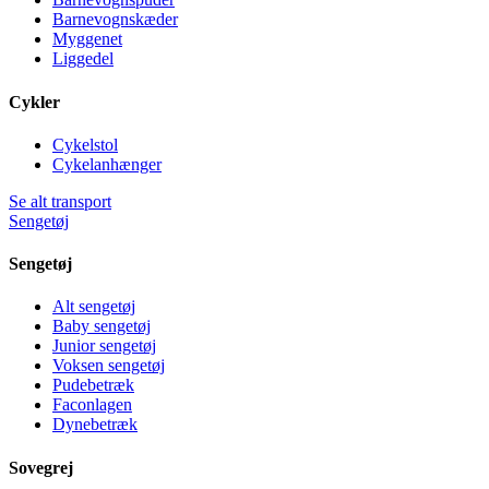
Barnevognskæder
Myggenet
Liggedel
Cykler
Cykelstol
Cykelanhænger
Se alt transport
Sengetøj
Sengetøj
Alt sengetøj
Baby sengetøj
Junior sengetøj
Voksen sengetøj
Pudebetræk
Faconlagen
Dynebetræk
Sovegrej