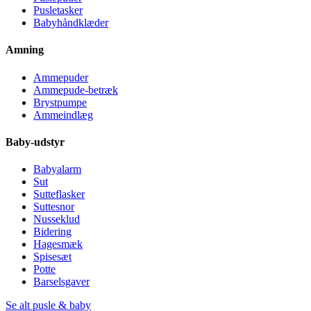
Pusletasker
Babyhåndklæder
Amning
Ammepuder
Ammepude-betræk
Brystpumpe
Ammeindlæg
Baby-udstyr
Babyalarm
Sut
Sutteflasker
Suttesnor
Nusseklud
Bidering
Hagesmæk
Spisesæt
Potte
Barselsgaver
Se alt pusle & baby