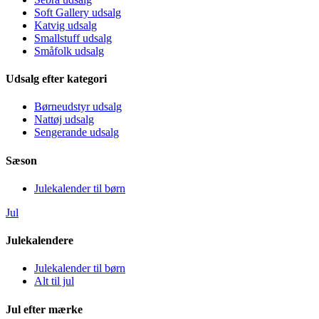
Soft Gallery udsalg
Katvig udsalg
Smallstuff udsalg
Småfolk udsalg
Udsalg efter kategori
Børneudstyr udsalg
Nattøj udsalg
Sengerande udsalg
Sæson
Julekalender til børn
Jul
Julekalendere
Julekalender til børn
Alt til jul
Jul efter mærke