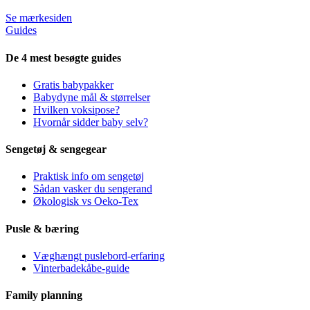
Se mærkesiden
Guides
De 4 mest besøgte guides
Gratis babypakker
Babydyne mål & størrelser
Hvilken voksipose?
Hvornår sidder baby selv?
Sengetøj & sengegear
Praktisk info om sengetøj
Sådan vasker du sengerand
Økologisk vs Oeko-Tex
Pusle & bæring
Væghængt puslebord-erfaring
Vinterbadekåbe-guide
Family planning