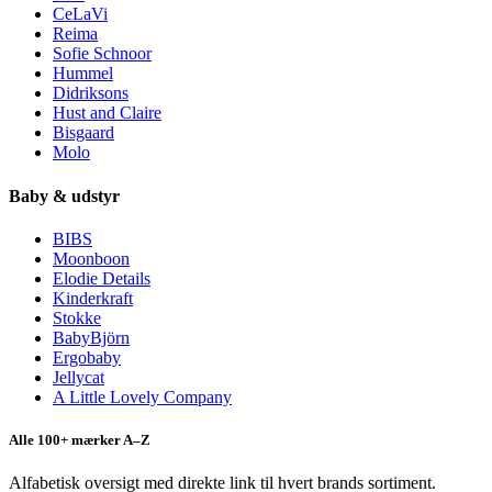
CeLaVi
Reima
Sofie Schnoor
Hummel
Didriksons
Hust and Claire
Bisgaard
Molo
Baby & udstyr
BIBS
Moonboon
Elodie Details
Kinderkraft
Stokke
BabyBjörn
Ergobaby
Jellycat
A Little Lovely Company
Alle 100+ mærker A–Z
Alfabetisk oversigt med direkte link til hvert brands sortiment.