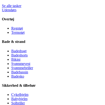
Se alle tasker
Udendørs
Overtøj
Regntøj
Termotøj
Bade & strand
Badedragt
Badeshorts
Bikini
Svømmevest
Svømmebriller
Badebassin
Badesko
Sikkerhed & tilbehør
Cykelhjelm
Babyhjelm
Solbriller