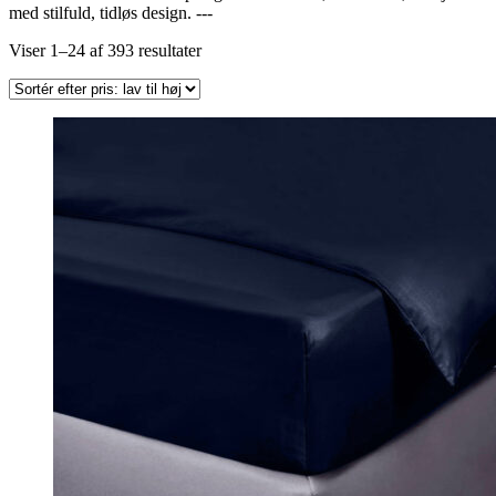
med stilfuld, tidløs design. ---
Sorteret
Viser 1–24 af 393 resultater
efter
pris:
lav
til
høj