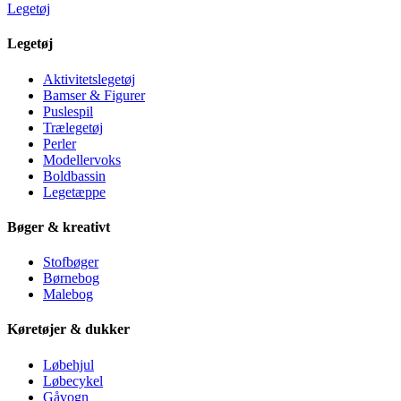
Legetøj
Legetøj
Aktivitetslegetøj
Bamser & Figurer
Puslespil
Trælegetøj
Perler
Modellervoks
Boldbassin
Legetæppe
Bøger & kreativt
Stofbøger
Børnebog
Malebog
Køretøjer & dukker
Løbehjul
Løbecykel
Gåvogn