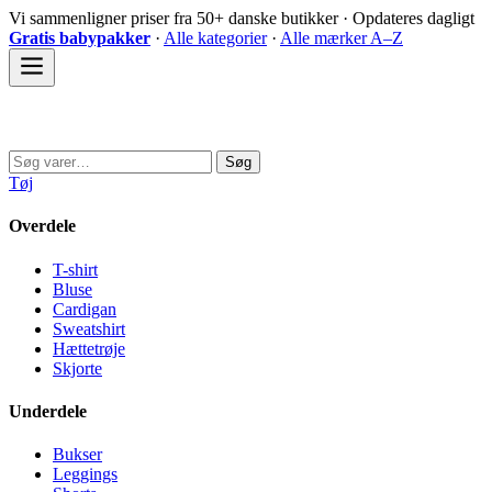
Spring
Vi sammenligner priser fra 50+ danske butikker · Opdateres dagligt
til
Gratis babypakker
·
Alle kategorier
·
Alle mærker A–Z
indhold
Sovedyret
Søg
Søg
efter:
Tøj
Overdele
T-shirt
Bluse
Cardigan
Sweatshirt
Hættetrøje
Skjorte
Underdele
Bukser
Leggings