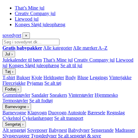
That’s Mine jul
Creativ Company jul
Liewood jul
Konges Sløjd juleophæng
sove
dyret
×
Gratis babypakker
Alle kategorier
Alle mærker A–Z
Jul
›
Julekalender til børn
That’s Mine jul
Creativ Company jul
Liewood
jul
Konges Sløjd juleophæng
Se alt til jul
Tøj
›
T-shirt
Bukser
Kjole
Heldragter
Body
Bluse
Leggings
Vinterjakke
Fleecejakke
Pyjamas
Se alt tøj
Fodtøj
›
Gummistøvler
Sandaler
Sneakers
Vinterstøvler
Hjemmesko
Termostøvler
Se alt fodtøj
Barnevogne
›
Barnevogne
Klapvogn
Duovogn
Autostole
Bæresele
Regnslag
Cykelstol
Cykelanhænger
Se alt transport
Sengetøj
›
Alt sengetøj
Soveposer
Babynest
Babydyner
Sengerande
Madrasser
Slyngevugger
Tyngdedyner
Se alt sengetøj & sove