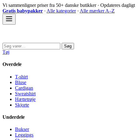
Spring
Vi sammenligner priser fra 50+ danske butikker · Opdateres dagligt
til
Gratis babypakker
·
Alle kategorier
·
Alle mærker A–Z
indhold
Sovedyret
Søg
Søg
efter:
Tøj
Overdele
T-shirt
Bluse
Cardigan
Sweatshirt
Hættetrøje
Skjorte
Underdele
Bukser
Leggings