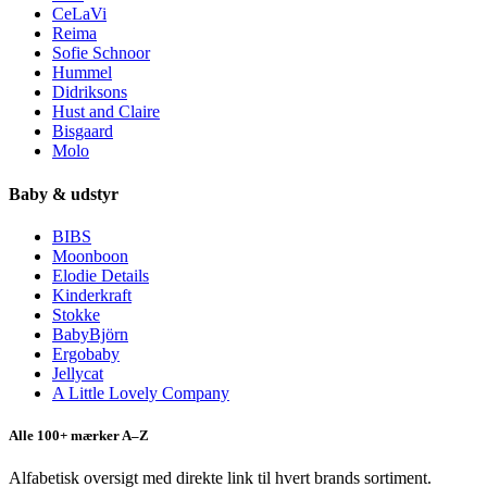
CeLaVi
Reima
Sofie Schnoor
Hummel
Didriksons
Hust and Claire
Bisgaard
Molo
Baby & udstyr
BIBS
Moonboon
Elodie Details
Kinderkraft
Stokke
BabyBjörn
Ergobaby
Jellycat
A Little Lovely Company
Alle 100+ mærker A–Z
Alfabetisk oversigt med direkte link til hvert brands sortiment.