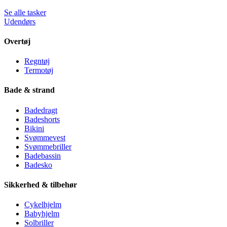
Se alle tasker
Udendørs
Overtøj
Regntøj
Termotøj
Bade & strand
Badedragt
Badeshorts
Bikini
Svømmevest
Svømmebriller
Badebassin
Badesko
Sikkerhed & tilbehør
Cykelhjelm
Babyhjelm
Solbriller