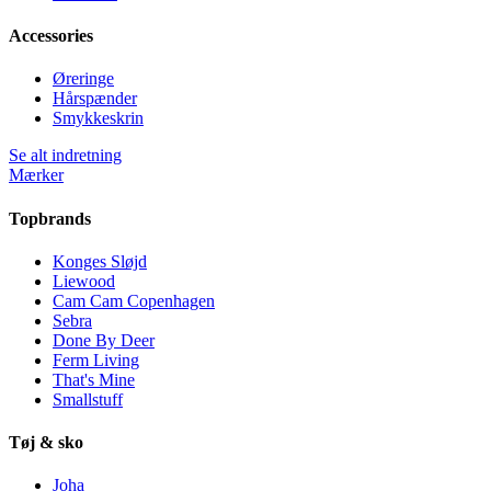
Accessories
Øreringe
Hårspænder
Smykkeskrin
Se alt indretning
Mærker
Topbrands
Konges Sløjd
Liewood
Cam Cam Copenhagen
Sebra
Done By Deer
Ferm Living
That's Mine
Smallstuff
Tøj & sko
Joha