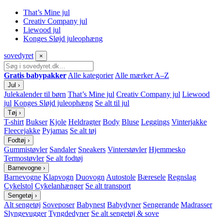
That’s Mine jul
Creativ Company jul
Liewood jul
Konges Sløjd juleophæng
sove
dyret
×
Gratis babypakker
Alle kategorier
Alle mærker A–Z
Jul
›
Julekalender til børn
That’s Mine jul
Creativ Company jul
Liewood
jul
Konges Sløjd juleophæng
Se alt til jul
Tøj
›
T-shirt
Bukser
Kjole
Heldragter
Body
Bluse
Leggings
Vinterjakke
Fleecejakke
Pyjamas
Se alt tøj
Fodtøj
›
Gummistøvler
Sandaler
Sneakers
Vinterstøvler
Hjemmesko
Termostøvler
Se alt fodtøj
Barnevogne
›
Barnevogne
Klapvogn
Duovogn
Autostole
Bæresele
Regnslag
Cykelstol
Cykelanhænger
Se alt transport
Sengetøj
›
Alt sengetøj
Soveposer
Babynest
Babydyner
Sengerande
Madrasser
Slyngevugger
Tyngdedyner
Se alt sengetøj & sove