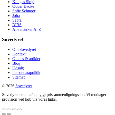
Konges Sløjd
Odder Evoke
Sofie Schnoor
Joha
Sebra
BIBS
Alle mærker A–Z →
Sovedyret
Om Sovedyret
Kontakt
Guides & artikler
Blog
Udsalg
Persondatapolitik
Sitemap
© 2026
Sovedyret
Sovedyret er et uafhængigt prissammenligningssite. Vi modtager
provision ved køb via vores links.