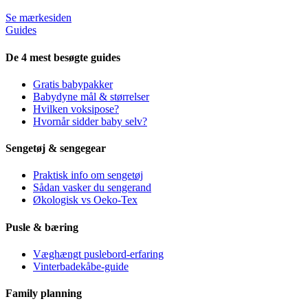
Se mærkesiden
Guides
De 4 mest besøgte guides
Gratis babypakker
Babydyne mål & størrelser
Hvilken voksipose?
Hvornår sidder baby selv?
Sengetøj & sengegear
Praktisk info om sengetøj
Sådan vasker du sengerand
Økologisk vs Oeko-Tex
Pusle & bæring
Væghængt puslebord-erfaring
Vinterbadekåbe-guide
Family planning