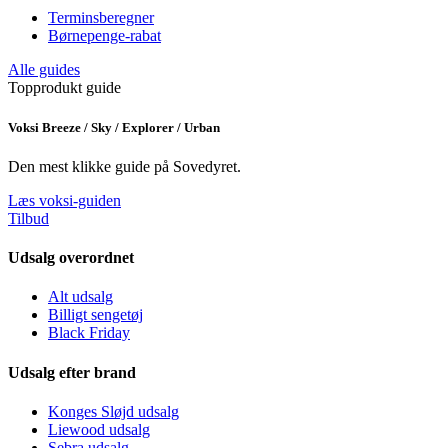
Terminsberegner
Børnepenge-rabat
Alle guides
Topprodukt guide
Voksi Breeze / Sky / Explorer / Urban
Den mest klikke guide på Sovedyret.
Læs voksi-guiden
Tilbud
Udsalg overordnet
Alt udsalg
Billigt sengetøj
Black Friday
Udsalg efter brand
Konges Sløjd udsalg
Liewood udsalg
Sebra udsalg