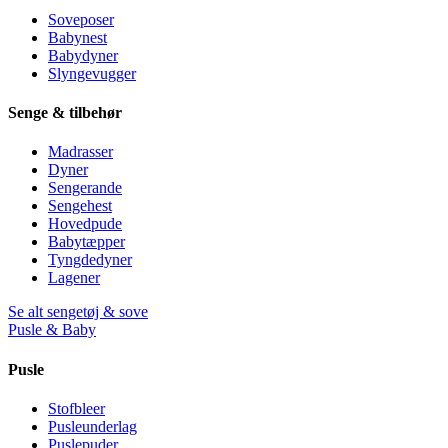
Soveposer
Babynest
Babydyner
Slyngevugger
Senge & tilbehør
Madrasser
Dyner
Sengerande
Sengehest
Hovedpude
Babytæpper
Tyngdedyner
Lagener
Se alt sengetøj & sove
Pusle & Baby
Pusle
Stofbleer
Pusleunderlag
Puslepuder