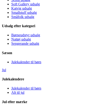
Soft Gallery udsalg
Katvig udsalg
Smallstuff udsalg
Småfolk udsalg
Udsalg efter kategori
Børneudstyr udsalg
Nattøj udsalg
Sengerande udsalg
Sæson
Julekalender til børn
Jul
Julekalendere
Julekalender til børn
Alt til jul
Jul efter mærke