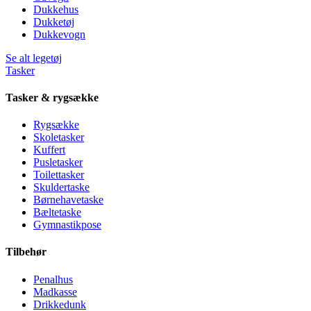
Dukkehus
Dukketøj
Dukkevogn
Se alt legetøj
Tasker
Tasker & rygsække
Rygsække
Skoletasker
Kuffert
Pusletasker
Toilettasker
Skuldertaske
Børnehavetaske
Bæltetaske
Gymnastikpose
Tilbehør
Penalhus
Madkasse
Drikkedunk