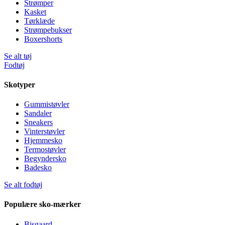
Strømper
Kasket
Tørklæde
Strømpebukser
Boxershorts
Se alt tøj
Fodtøj
Skotyper
Gummistøvler
Sandaler
Sneakers
Vinterstøvler
Hjemmesko
Termostøvler
Begyndersko
Badesko
Se alt fodtøj
Populære sko-mærker
Bisgaard