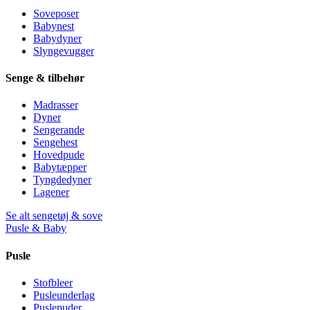
Soveposer
Babynest
Babydyner
Slyngevugger
Senge & tilbehør
Madrasser
Dyner
Sengerande
Sengehest
Hovedpude
Babytæpper
Tyngdedyner
Lagener
Se alt sengetøj & sove
Pusle & Baby
Pusle
Stofbleer
Pusleunderlag
Puslepuder