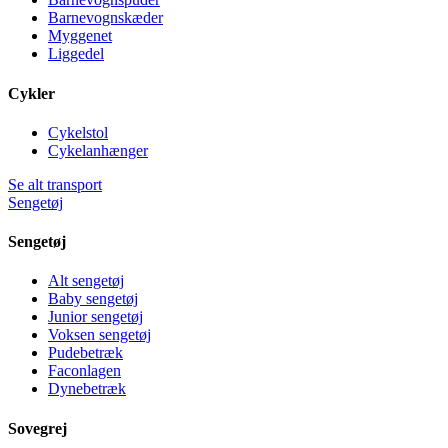
Barnevognskæder
Myggenet
Liggedel
Cykler
Cykelstol
Cykelanhænger
Se alt transport
Sengetøj
Sengetøj
Alt sengetøj
Baby sengetøj
Junior sengetøj
Voksen sengetøj
Pudebetræk
Faconlagen
Dynebetræk
Sovegrej