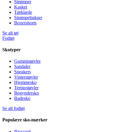
Strømper
Kasket
Tørklæde
Strømpebukser
Boxershorts
Se alt tøj
Fodtøj
Skotyper
Gummistøvler
Sandaler
Sneakers
Vinterstøvler
Hjemmesko
Termostøvler
Begyndersko
Badesko
Se alt fodtøj
Populære sko-mærker
Bisgaard