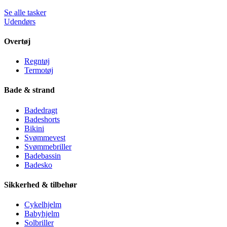
Se alle tasker
Udendørs
Overtøj
Regntøj
Termotøj
Bade & strand
Badedragt
Badeshorts
Bikini
Svømmevest
Svømmebriller
Badebassin
Badesko
Sikkerhed & tilbehør
Cykelhjelm
Babyhjelm
Solbriller