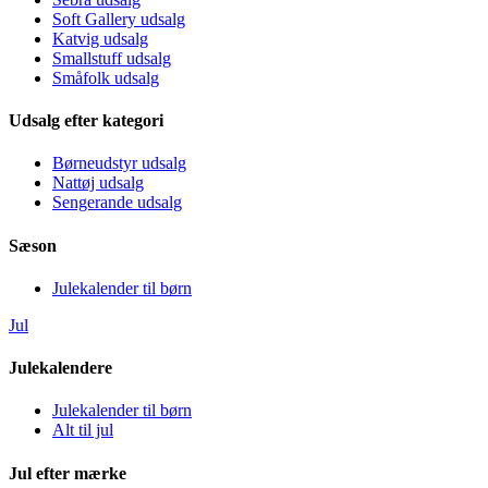
Soft Gallery udsalg
Katvig udsalg
Smallstuff udsalg
Småfolk udsalg
Udsalg efter kategori
Børneudstyr udsalg
Nattøj udsalg
Sengerande udsalg
Sæson
Julekalender til børn
Jul
Julekalendere
Julekalender til børn
Alt til jul
Jul efter mærke