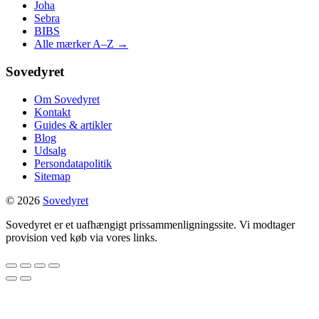
Joha
Sebra
BIBS
Alle mærker A–Z →
Sovedyret
Om Sovedyret
Kontakt
Guides & artikler
Blog
Udsalg
Persondatapolitik
Sitemap
© 2026
Sovedyret
Sovedyret er et uafhængigt prissammenligningssite. Vi modtager
provision ved køb via vores links.