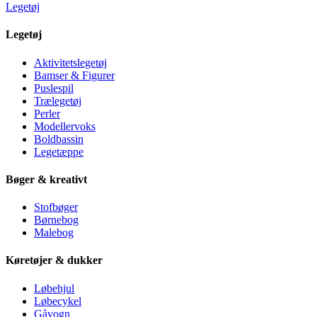
Legetøj
Legetøj
Aktivitetslegetøj
Bamser & Figurer
Puslespil
Trælegetøj
Perler
Modellervoks
Boldbassin
Legetæppe
Bøger & kreativt
Stofbøger
Børnebog
Malebog
Køretøjer & dukker
Løbehjul
Løbecykel
Gåvogn