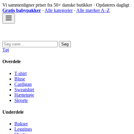
Spring
Vi sammenligner priser fra 50+ danske butikker · Opdateres dagligt
til
Gratis babypakker
·
Alle kategorier
·
Alle mærker A–Z
indhold
Sovedyret
Søg
Søg
efter:
Tøj
Overdele
T-shirt
Bluse
Cardigan
Sweatshirt
Hættetrøje
Skjorte
Underdele
Bukser
Leggings