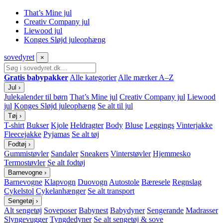
That’s Mine jul
Creativ Company jul
Liewood jul
Konges Sløjd juleophæng
sove
dyret
×
Gratis babypakker
Alle kategorier
Alle mærker A–Z
Jul
›
Julekalender til børn
That’s Mine jul
Creativ Company jul
Liewood
jul
Konges Sløjd juleophæng
Se alt til jul
Tøj
›
T-shirt
Bukser
Kjole
Heldragter
Body
Bluse
Leggings
Vinterjakke
Fleecejakke
Pyjamas
Se alt tøj
Fodtøj
›
Gummistøvler
Sandaler
Sneakers
Vinterstøvler
Hjemmesko
Termostøvler
Se alt fodtøj
Barnevogne
›
Barnevogne
Klapvogn
Duovogn
Autostole
Bæresele
Regnslag
Cykelstol
Cykelanhænger
Se alt transport
Sengetøj
›
Alt sengetøj
Soveposer
Babynest
Babydyner
Sengerande
Madrasser
Slyngevugger
Tyngdedyner
Se alt sengetøj & sove