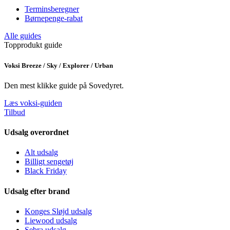
Terminsberegner
Børnepenge-rabat
Alle guides
Topprodukt guide
Voksi Breeze / Sky / Explorer / Urban
Den mest klikke guide på Sovedyret.
Læs voksi-guiden
Tilbud
Udsalg overordnet
Alt udsalg
Billigt sengetøj
Black Friday
Udsalg efter brand
Konges Sløjd udsalg
Liewood udsalg
Sebra udsalg