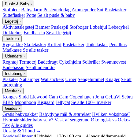
Pusle & Baby
›
Stofbleer
Babyalarm
Pusleunderlag
Ammepuder
Sut
Pusletasker
Sutteflasker
Potte
Se alt pusle & baby
Legetøj
›
Aktivitetslegetøj
Bamser
Puslespil
Stofbøger
Løbehjul
Løbecykel
Dukkehus
Boldbassin
Se alt legetøj
Tasker
›
Rygsække
Skoletasker
Kuffert
Pusletasker
Toilettasker
Penalhus
Madkasse
Se alle tasker
Udendørs
›
Regntøj
Termotøj
Badedragt
Cykelhjelm
Solbriller
Svømmevest
Badebassin
Se alt udendørs
Indretning
›
Plakater
Natlamper
Wallstickers
Uroer
Sengehimmel
Knager
Se alt
indretning
Mærker
›
Konges Sløjd
Liewood
Cam Cam Copenhagen
Joha
CeLaVi
Sebra
BIBS
Moonboon
Bisgaard
Jellycat
Se alle 100+ mærker
Guides
›
Gratis babypakker
Babydyne mål & størrelser
Hvilken voksipose?
Hvornår sidder baby selv?
Vask af sengerand
Økologisk vs Oeko-
Tex
Alle guides
Udsalg & Tilbud →
Forside
/
Klippan
/
Uldplaid – 130×180 cm – Alpacauld/lammeuld –