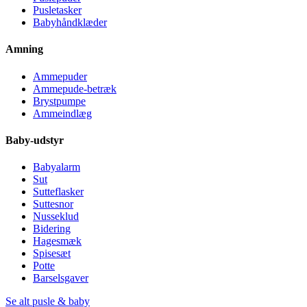
Pusletasker
Babyhåndklæder
Amning
Ammepuder
Ammepude-betræk
Brystpumpe
Ammeindlæg
Baby-udstyr
Babyalarm
Sut
Sutteflasker
Suttesnor
Nusseklud
Bidering
Hagesmæk
Spisesæt
Potte
Barselsgaver
Se alt pusle & baby