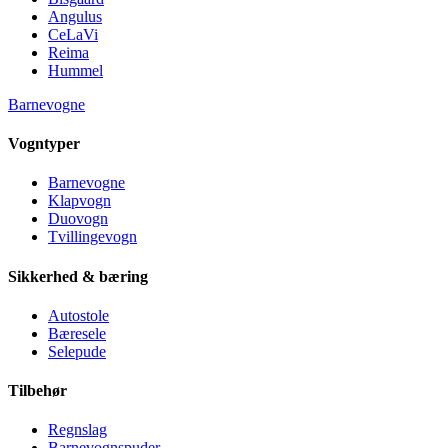
Angulus
CeLaVi
Reima
Hummel
Barnevogne
Vogntyper
Barnevogne
Klapvogn
Duovogn
Tvillingevogn
Sikkerhed & bæring
Autostole
Bæresele
Selepude
Tilbehør
Regnslag
Barnevognspuder