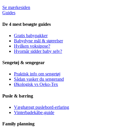
Se mærkesiden
Guides
De 4 mest besøgte guides
Gratis babypakker
Babydyne mål & størrelser
Hvilken voksipose?
Hvornår sidder baby selv?
Sengetøj & sengegear
Praktisk info om sengetøj
Sådan vasker du sengerand
Økologisk vs Oeko-Tex
Pusle & bæring
Væghængt puslebord-erfaring
Vinterbadekåbe-guide
Family planning