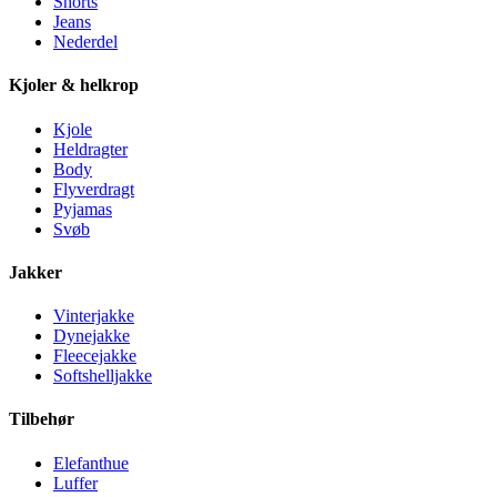
Shorts
Jeans
Nederdel
Kjoler & helkrop
Kjole
Heldragter
Body
Flyverdragt
Pyjamas
Svøb
Jakker
Vinterjakke
Dynejakke
Fleecejakke
Softshelljakke
Tilbehør
Elefanthue
Luffer