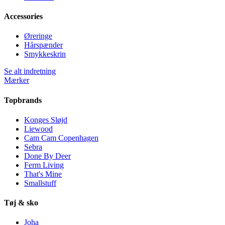
Accessories
Øreringe
Hårspænder
Smykkeskrin
Se alt indretning
Mærker
Topbrands
Konges Sløjd
Liewood
Cam Cam Copenhagen
Sebra
Done By Deer
Ferm Living
That's Mine
Smallstuff
Tøj & sko
Joha