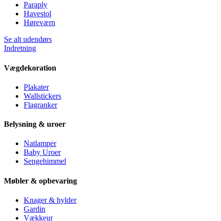
Paraply
Havestol
Høreværn
Se alt udendørs
Indretning
Vægdekoration
Plakater
Wallstickers
Flagranker
Belysning & uroer
Natlamper
Baby Uroer
Sengehimmel
Møbler & opbevaring
Knager & hylder
Gardin
Vækkeur