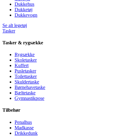
Dukkehus
Dukketøj
Dukkevogn
Se alt legetøj
Tasker
Tasker & rygsække
Rygsække
Skoletasker
Kuffert
Pusletasker
Toilettasker
Skuldertaske
Børnehavetaske
Bæltetaske
Gymnastikpose
Tilbehør
Penalhus
Madkasse
Drikkedunk