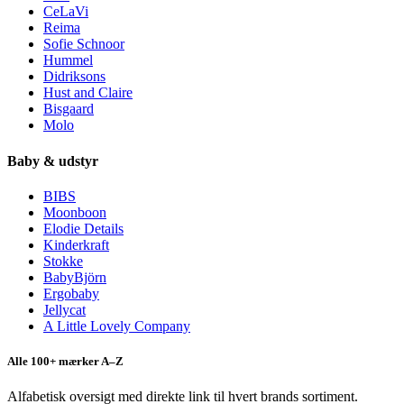
CeLaVi
Reima
Sofie Schnoor
Hummel
Didriksons
Hust and Claire
Bisgaard
Molo
Baby & udstyr
BIBS
Moonboon
Elodie Details
Kinderkraft
Stokke
BabyBjörn
Ergobaby
Jellycat
A Little Lovely Company
Alle 100+ mærker A–Z
Alfabetisk oversigt med direkte link til hvert brands sortiment.