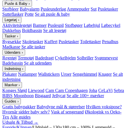
Pusle & Baby
›
Stofbleer
Babyalarm
Pusleunderlag
Ammepuder
Sut
Pusletasker
Sutteflasker
Potte
Se alt pusle & baby
Legetøj
›
Aktivitetslegetøj
Bamser
Puslespil
Stofbøger
Løbehjul
Løbecykel
Dukkehus
Boldbassin
Se alt legetøj
Tasker
›
Rygsække
Skoletasker
Kuffert
Pusletasker
Toilettasker
Penalhus
Madkasse
Se alle tasker
Udendørs
›
Regntøj
Termotøj
Badedragt
Cykelhjelm
Solbriller
Svømmevest
Badebassin
Se alt udendørs
Indretning
›
Plakater
Natlamper
Wallstickers
Uroer
Sengehimmel
Knager
Se alt
indretning
Mærker
›
Konges Sløjd
Liewood
Cam Cam Copenhagen
Joha
CeLaVi
Sebra
BIBS
Moonboon
Bisgaard
Jellycat
Se alle 100+ mærker
Guides
›
Gratis babypakker
Babydyne mål & størrelser
Hvilken voksipose?
Hvornår sidder baby selv?
Vask af sengerand
Økologisk vs Oeko-
Tex
Alle guides
Udsalg & Tilbud →
Forside
/
Klippan
/
Uldplaid – 130×180 cm – 100% Lammeuld –