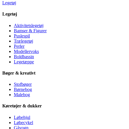
Legetøj
Legetøj
Aktivitetslegetøj
Bamser & Figurer
Puslespil
Trælegetøj
Perler
Modellervoks
Boldbassin
Legetæppe
Bøger & kreativt
Stofbøger
Børnebog
Malebog
Køretøjer & dukker
Løbehjul
Løbecykel
Gåvogn