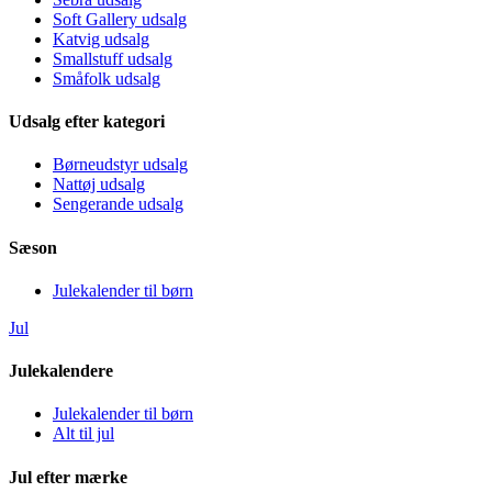
Soft Gallery udsalg
Katvig udsalg
Smallstuff udsalg
Småfolk udsalg
Udsalg efter kategori
Børneudstyr udsalg
Nattøj udsalg
Sengerande udsalg
Sæson
Julekalender til børn
Jul
Julekalendere
Julekalender til børn
Alt til jul
Jul efter mærke