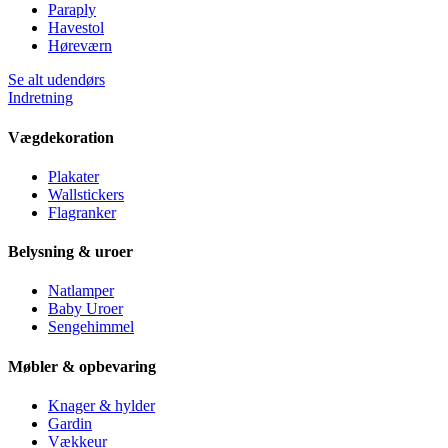
Paraply
Havestol
Høreværn
Se alt udendørs
Indretning
Vægdekoration
Plakater
Wallstickers
Flagranker
Belysning & uroer
Natlamper
Baby Uroer
Sengehimmel
Møbler & opbevaring
Knager & hylder
Gardin
Vækkeur