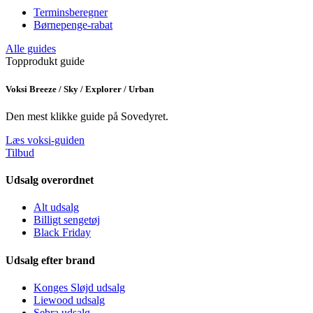
Terminsberegner
Børnepenge-rabat
Alle guides
Topprodukt guide
Voksi Breeze / Sky / Explorer / Urban
Den mest klikke guide på Sovedyret.
Læs voksi-guiden
Tilbud
Udsalg overordnet
Alt udsalg
Billigt sengetøj
Black Friday
Udsalg efter brand
Konges Sløjd udsalg
Liewood udsalg
Sebra udsalg