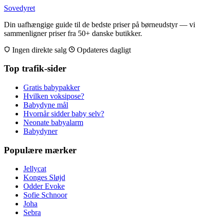
Sovedyret
Din uafhængige guide til de bedste priser på børneudstyr — vi
sammenligner priser fra 50+ danske butikker.
Ingen direkte salg
Opdateres dagligt
Top trafik-sider
Gratis babypakker
Hvilken voksipose?
Babydyne mål
Hvornår sidder baby selv?
Neonate babyalarm
Babydyner
Populære mærker
Jellycat
Konges Sløjd
Odder Evoke
Sofie Schnoor
Joha
Sebra