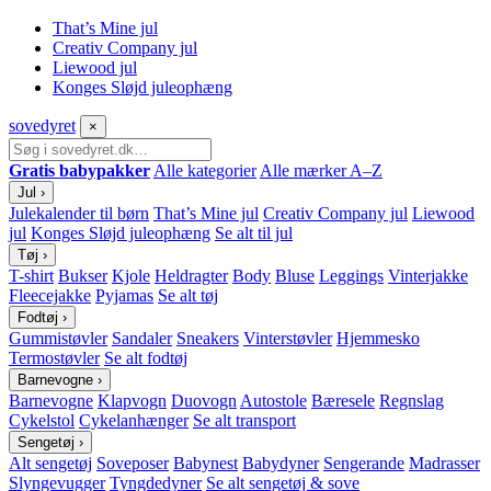
That’s Mine jul
Creativ Company jul
Liewood jul
Konges Sløjd juleophæng
sove
dyret
×
Gratis babypakker
Alle kategorier
Alle mærker A–Z
Jul
›
Julekalender til børn
That’s Mine jul
Creativ Company jul
Liewood
jul
Konges Sløjd juleophæng
Se alt til jul
Tøj
›
T-shirt
Bukser
Kjole
Heldragter
Body
Bluse
Leggings
Vinterjakke
Fleecejakke
Pyjamas
Se alt tøj
Fodtøj
›
Gummistøvler
Sandaler
Sneakers
Vinterstøvler
Hjemmesko
Termostøvler
Se alt fodtøj
Barnevogne
›
Barnevogne
Klapvogn
Duovogn
Autostole
Bæresele
Regnslag
Cykelstol
Cykelanhænger
Se alt transport
Sengetøj
›
Alt sengetøj
Soveposer
Babynest
Babydyner
Sengerande
Madrasser
Slyngevugger
Tyngdedyner
Se alt sengetøj & sove