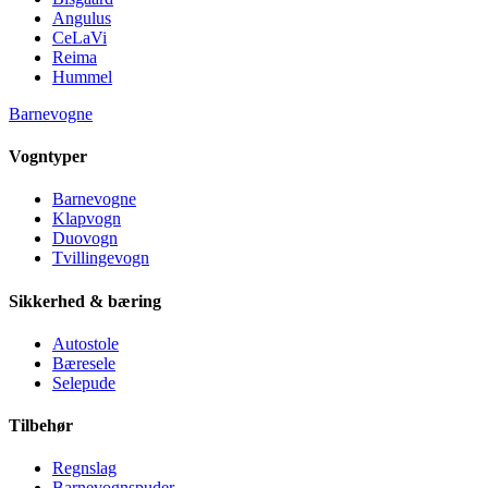
Angulus
CeLaVi
Reima
Hummel
Barnevogne
Vogntyper
Barnevogne
Klapvogn
Duovogn
Tvillingevogn
Sikkerhed & bæring
Autostole
Bæresele
Selepude
Tilbehør
Regnslag
Barnevognspuder