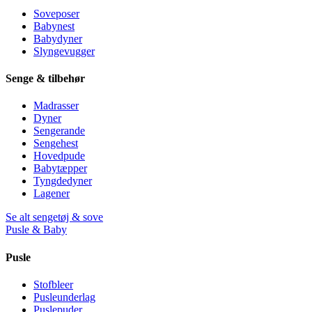
Soveposer
Babynest
Babydyner
Slyngevugger
Senge & tilbehør
Madrasser
Dyner
Sengerande
Sengehest
Hovedpude
Babytæpper
Tyngdedyner
Lagener
Se alt sengetøj & sove
Pusle & Baby
Pusle
Stofbleer
Pusleunderlag
Puslepuder