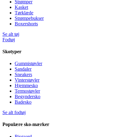
Strømper
Kasket
Tørklæde
Strømpebukser
Boxershorts
Se alt tøj
Fodtøj
Skotyper
Gummistøvler
Sandaler
Sneakers
Vinterstøvler
Hjemmesko
Termostøvler
Begyndersko
Badesko
Se alt fodtøj
Populære sko-mærker
Bisgaard