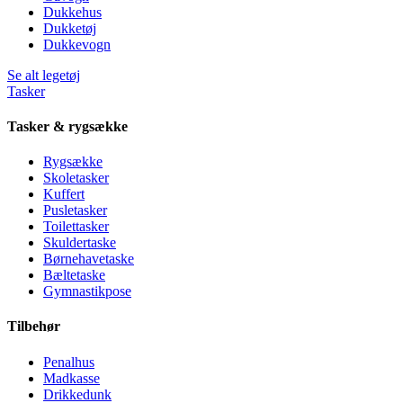
Dukkehus
Dukketøj
Dukkevogn
Se alt legetøj
Tasker
Tasker & rygsække
Rygsække
Skoletasker
Kuffert
Pusletasker
Toilettasker
Skuldertaske
Børnehavetaske
Bæltetaske
Gymnastikpose
Tilbehør
Penalhus
Madkasse
Drikkedunk