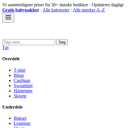
Spring
Vi sammenligner priser fra 50+ danske butikker · Opdateres dagligt
til
Gratis babypakker
·
Alle kategorier
·
Alle mærker A–Z
indhold
Sovedyret
Søg
Søg
efter:
Tøj
Overdele
T-shirt
Bluse
Cardigan
Sweatshirt
Hættetrøje
Skjorte
Underdele
Bukser
Leggings