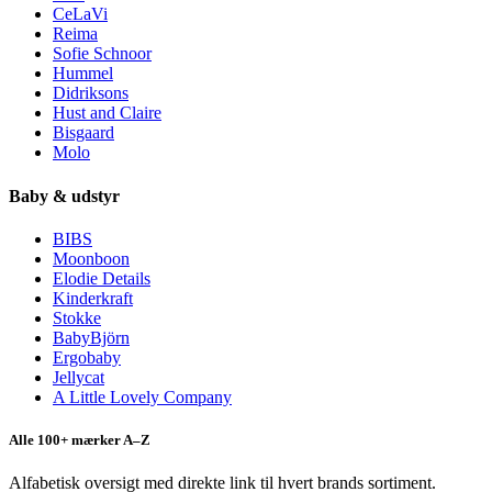
CeLaVi
Reima
Sofie Schnoor
Hummel
Didriksons
Hust and Claire
Bisgaard
Molo
Baby & udstyr
BIBS
Moonboon
Elodie Details
Kinderkraft
Stokke
BabyBjörn
Ergobaby
Jellycat
A Little Lovely Company
Alle 100+ mærker A–Z
Alfabetisk oversigt med direkte link til hvert brands sortiment.