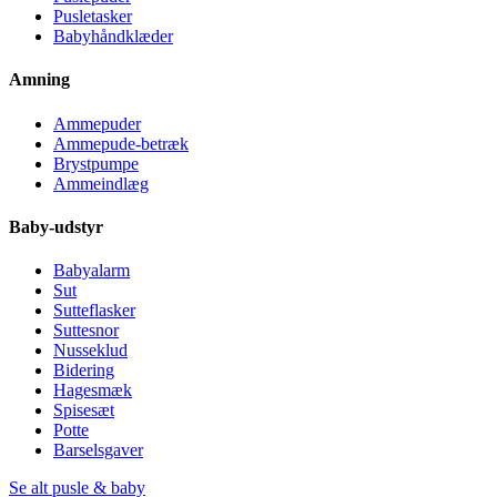
Pusletasker
Babyhåndklæder
Amning
Ammepuder
Ammepude-betræk
Brystpumpe
Ammeindlæg
Baby-udstyr
Babyalarm
Sut
Sutteflasker
Suttesnor
Nusseklud
Bidering
Hagesmæk
Spisesæt
Potte
Barselsgaver
Se alt pusle & baby