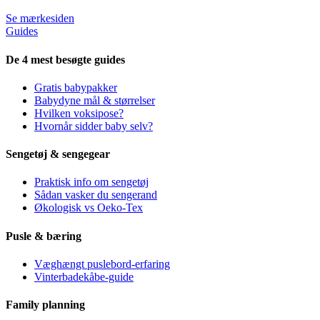
Se mærkesiden
Guides
De 4 mest besøgte guides
Gratis babypakker
Babydyne mål & størrelser
Hvilken voksipose?
Hvornår sidder baby selv?
Sengetøj & sengegear
Praktisk info om sengetøj
Sådan vasker du sengerand
Økologisk vs Oeko-Tex
Pusle & bæring
Væghængt puslebord-erfaring
Vinterbadekåbe-guide
Family planning