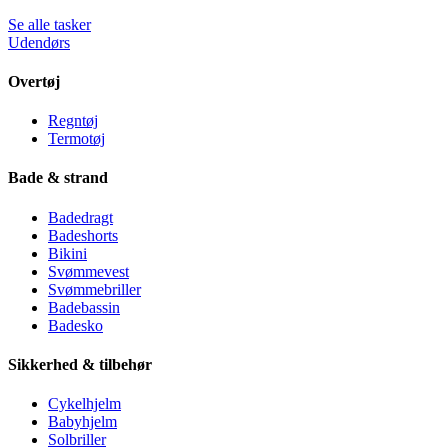
Se alle tasker
Udendørs
Overtøj
Regntøj
Termotøj
Bade & strand
Badedragt
Badeshorts
Bikini
Svømmevest
Svømmebriller
Badebassin
Badesko
Sikkerhed & tilbehør
Cykelhjelm
Babyhjelm
Solbriller