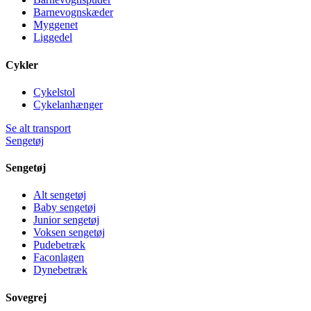
Barnevognskæder
Myggenet
Liggedel
Cykler
Cykelstol
Cykelanhænger
Se alt transport
Sengetøj
Sengetøj
Alt sengetøj
Baby sengetøj
Junior sengetøj
Voksen sengetøj
Pudebetræk
Faconlagen
Dynebetræk
Sovegrej