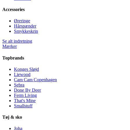
Accessories
Øreringe
Hårspænder
Smykkeskrin
Se alt indretning
Mærker
Topbrands
Konges Sløjd
Liewood
Cam Cam Copenhagen
Sebra
Done By Deer
Ferm Living
That's Mine
Smallstuff
Tøj & sko
Joha