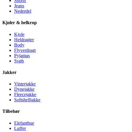
Shorts
Jeans
Nederdel
Kjoler & helkrop
Kjole
Heldragter
Body
Flyverdragt
Pyjamas
Svøb
Jakker
Vinterjakke
Dynejakke
Fleecejakke
Softshelljakke
Tilbehør
Elefanthue
Luffer