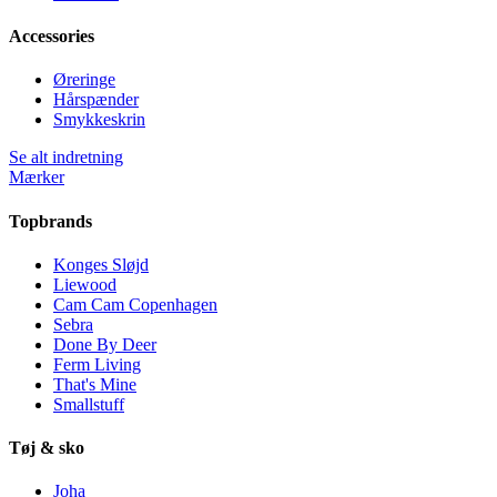
Accessories
Øreringe
Hårspænder
Smykkeskrin
Se alt indretning
Mærker
Topbrands
Konges Sløjd
Liewood
Cam Cam Copenhagen
Sebra
Done By Deer
Ferm Living
That's Mine
Smallstuff
Tøj & sko
Joha