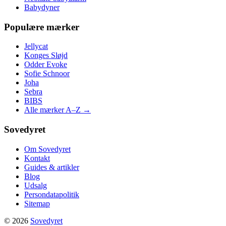
Babydyner
Populære mærker
Jellycat
Konges Sløjd
Odder Evoke
Sofie Schnoor
Joha
Sebra
BIBS
Alle mærker A–Z →
Sovedyret
Om Sovedyret
Kontakt
Guides & artikler
Blog
Udsalg
Persondatapolitik
Sitemap
© 2026
Sovedyret