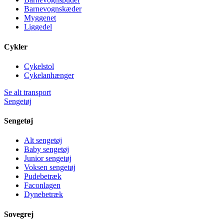
Barnevognskæder
Myggenet
Liggedel
Cykler
Cykelstol
Cykelanhænger
Se alt transport
Sengetøj
Sengetøj
Alt sengetøj
Baby sengetøj
Junior sengetøj
Voksen sengetøj
Pudebetræk
Faconlagen
Dynebetræk
Sovegrej