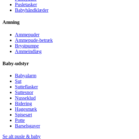
Pusletasker
Babyhåndklæder
Amning
Ammepuder
Ammepude-betræk
Brystpumpe
Ammeindlæg
Baby-udstyr
Babyalarm
Sut
Sutteflasker
Suttesnor
Nusseklud
Bidering
Hagesmæk
Spisesæt
Potte
Barselsgaver
Se alt pusle & baby