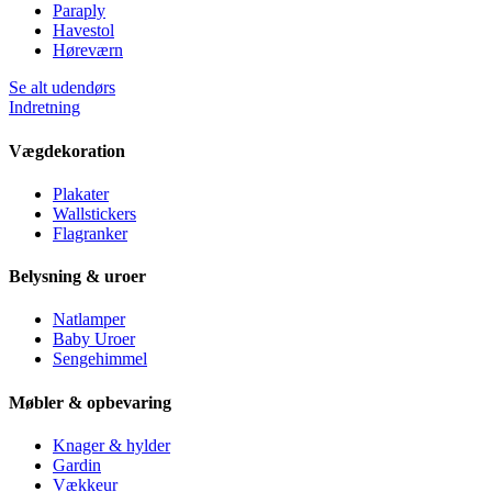
Paraply
Havestol
Høreværn
Se alt udendørs
Indretning
Vægdekoration
Plakater
Wallstickers
Flagranker
Belysning & uroer
Natlamper
Baby Uroer
Sengehimmel
Møbler & opbevaring
Knager & hylder
Gardin
Vækkeur