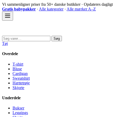
Spring
Vi sammenligner priser fra 50+ danske butikker · Opdateres dagligt
til
Gratis babypakker
·
Alle kategorier
·
Alle mærker A–Z
indhold
Sovedyret
Søg
Søg
efter:
Tøj
Overdele
T-shirt
Bluse
Cardigan
Sweatshirt
Hættetrøje
Skjorte
Underdele
Bukser
Leggings