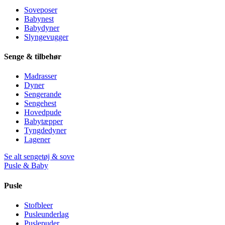
Soveposer
Babynest
Babydyner
Slyngevugger
Senge & tilbehør
Madrasser
Dyner
Sengerande
Sengehest
Hovedpude
Babytæpper
Tyngdedyner
Lagener
Se alt sengetøj & sove
Pusle & Baby
Pusle
Stofbleer
Pusleunderlag
Puslepuder