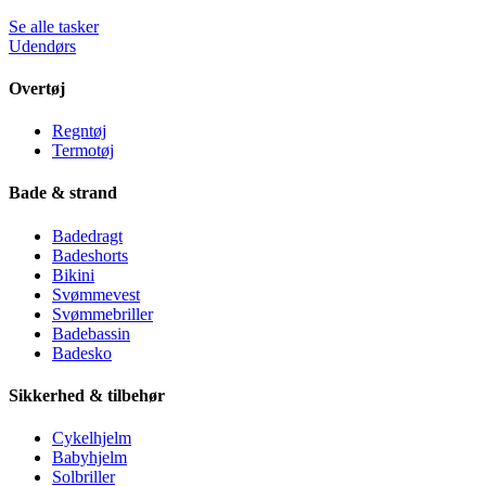
Se alle tasker
Udendørs
Overtøj
Regntøj
Termotøj
Bade & strand
Badedragt
Badeshorts
Bikini
Svømmevest
Svømmebriller
Badebassin
Badesko
Sikkerhed & tilbehør
Cykelhjelm
Babyhjelm
Solbriller