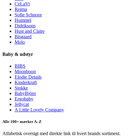
CeLaVi
Reima
Sofie Schnoor
Hummel
Didriksons
Hust and Claire
Bisgaard
Molo
Baby & udstyr
BIBS
Moonboon
Elodie Details
Kinderkraft
Stokke
BabyBjörn
Ergobaby
Jellycat
A Little Lovely Company
Alle 100+ mærker A–Z
Alfabetisk oversigt med direkte link til hvert brands sortiment.