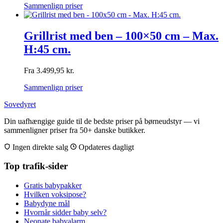
Sammenlign priser
Grillrist med ben – 100×50 cm – Max.
H:45 cm.
Fra
3.499,95
kr.
Sammenlign priser
Sovedyret
Din uafhængige guide til de bedste priser på børneudstyr — vi
sammenligner priser fra 50+ danske butikker.
Ingen direkte salg
Opdateres dagligt
Top trafik-sider
Gratis babypakker
Hvilken voksipose?
Babydyne mål
Hvornår sidder baby selv?
Neonate babyalarm