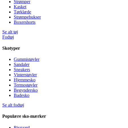
Strømper
Kasket
Tørklæde
Strømpebukser
Boxershorts
Se alt tøj
Fodtøj
Skotyper
Gummistøvler
Sandaler
Sneakers
Vinterstøvler
Hjemmesko
Termostøvler
Begyndersko
Badesko
Se alt fodtøj
Populære sko-mærker
Bisgaard