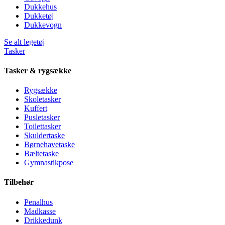
Dukkehus
Dukketøj
Dukkevogn
Se alt legetøj
Tasker
Tasker & rygsække
Rygsække
Skoletasker
Kuffert
Pusletasker
Toilettasker
Skuldertaske
Børnehavetaske
Bæltetaske
Gymnastikpose
Tilbehør
Penalhus
Madkasse
Drikkedunk