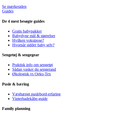
Se mærkesiden
Guides
De 4 mest besøgte guides
Gratis babypakker
Babydyne mål & størrelser
Hvilken voksipose?
Hvornår sidder baby selv?
Sengetøj & sengegear
Praktisk info om sengetøj
Sådan vasker du sengerand
Økologisk vs Oeko-Tex
Pusle & bæring
Væghængt puslebord-erfaring
Vinterbadekåbe-guide
Family planning