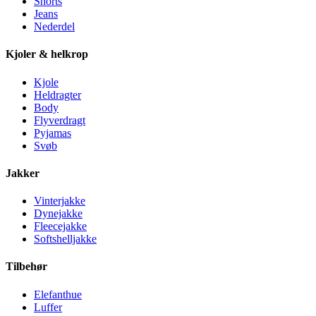
Shorts
Jeans
Nederdel
Kjoler & helkrop
Kjole
Heldragter
Body
Flyverdragt
Pyjamas
Svøb
Jakker
Vinterjakke
Dynejakke
Fleecejakke
Softshelljakke
Tilbehør
Elefanthue
Luffer