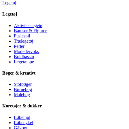
Legetøj
Legetøj
Aktivitetslegetøj
Bamser & Figurer
Puslespil
Trælegetøj
Perler
Modellervoks
Boldbassin
Legetæppe
Bøger & kreativt
Stofbøger
Børnebog
Malebog
Køretøjer & dukker
Løbehjul
Løbecykel
Gåvogn