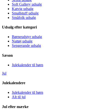
Soft Gallery udsalg
Katvig udsalg
Smallstuff udsalg
Småfolk udsalg
Udsalg efter kategori
Børneudstyr udsalg
Nattøj udsalg
Sengerande udsalg
Sæson
Julekalender til børn
Jul
Julekalendere
Julekalender til børn
Alt til jul
Jul efter mærke