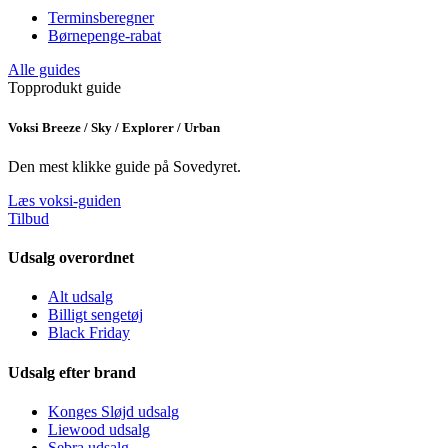
Terminsberegner
Børnepenge-rabat
Alle guides
Topprodukt guide
Voksi Breeze / Sky / Explorer / Urban
Den mest klikke guide på Sovedyret.
Læs voksi-guiden
Tilbud
Udsalg overordnet
Alt udsalg
Billigt sengetøj
Black Friday
Udsalg efter brand
Konges Sløjd udsalg
Liewood udsalg
Sebra udsalg