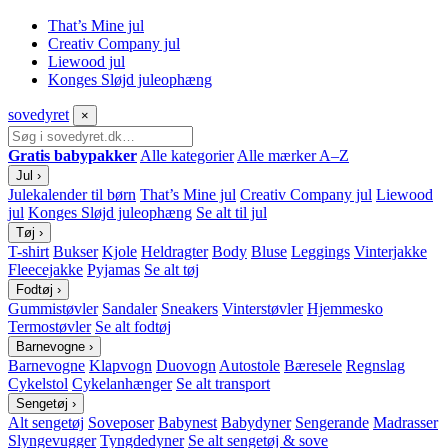
That’s Mine jul
Creativ Company jul
Liewood jul
Konges Sløjd juleophæng
sove
dyret
×
Gratis babypakker
Alle kategorier
Alle mærker A–Z
Jul
›
Julekalender til børn
That’s Mine jul
Creativ Company jul
Liewood
jul
Konges Sløjd juleophæng
Se alt til jul
Tøj
›
T-shirt
Bukser
Kjole
Heldragter
Body
Bluse
Leggings
Vinterjakke
Fleecejakke
Pyjamas
Se alt tøj
Fodtøj
›
Gummistøvler
Sandaler
Sneakers
Vinterstøvler
Hjemmesko
Termostøvler
Se alt fodtøj
Barnevogne
›
Barnevogne
Klapvogn
Duovogn
Autostole
Bæresele
Regnslag
Cykelstol
Cykelanhænger
Se alt transport
Sengetøj
›
Alt sengetøj
Soveposer
Babynest
Babydyner
Sengerande
Madrasser
Slyngevugger
Tyngdedyner
Se alt sengetøj & sove