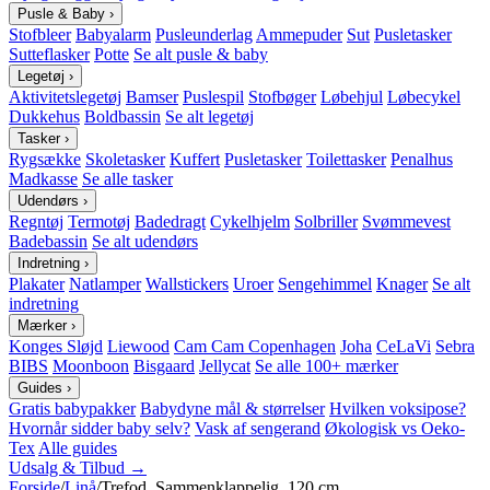
Pusle & Baby
›
Stofbleer
Babyalarm
Pusleunderlag
Ammepuder
Sut
Pusletasker
Sutteflasker
Potte
Se alt pusle & baby
Legetøj
›
Aktivitetslegetøj
Bamser
Puslespil
Stofbøger
Løbehjul
Løbecykel
Dukkehus
Boldbassin
Se alt legetøj
Tasker
›
Rygsække
Skoletasker
Kuffert
Pusletasker
Toilettasker
Penalhus
Madkasse
Se alle tasker
Udendørs
›
Regntøj
Termotøj
Badedragt
Cykelhjelm
Solbriller
Svømmevest
Badebassin
Se alt udendørs
Indretning
›
Plakater
Natlamper
Wallstickers
Uroer
Sengehimmel
Knager
Se alt
indretning
Mærker
›
Konges Sløjd
Liewood
Cam Cam Copenhagen
Joha
CeLaVi
Sebra
BIBS
Moonboon
Bisgaard
Jellycat
Se alle 100+ mærker
Guides
›
Gratis babypakker
Babydyne mål & størrelser
Hvilken voksipose?
Hvornår sidder baby selv?
Vask af sengerand
Økologisk vs Oeko-
Tex
Alle guides
Udsalg & Tilbud →
Forside
/
Linå
/
Trefod, Sammenklappelig, 120 cm