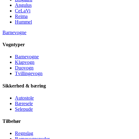
Angulus
CeLaVi
Reima
Hummel
Barnevogne
Vogntyper
Barnevogne
Klapvogn
Duovogn
Tvillingevogn
Sikkerhed & bæring
Autostole
Bæresele
Selepude
Tilbehør
Regnslag
Barnevognspuder