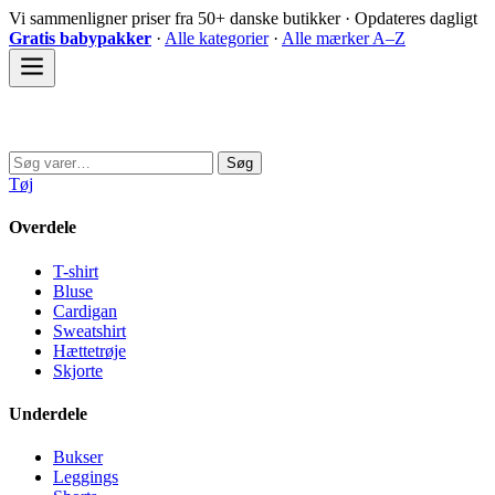
Spring
Vi sammenligner priser fra 50+ danske butikker · Opdateres dagligt
til
Gratis babypakker
·
Alle kategorier
·
Alle mærker A–Z
indhold
Sovedyret
Søg
Søg
efter:
Tøj
Overdele
T-shirt
Bluse
Cardigan
Sweatshirt
Hættetrøje
Skjorte
Underdele
Bukser
Leggings