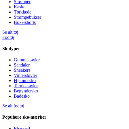
Strømper
Kasket
Tørklæde
Strømpebukser
Boxershorts
Se alt tøj
Fodtøj
Skotyper
Gummistøvler
Sandaler
Sneakers
Vinterstøvler
Hjemmesko
Termostøvler
Begyndersko
Badesko
Se alt fodtøj
Populære sko-mærker
Bisgaard