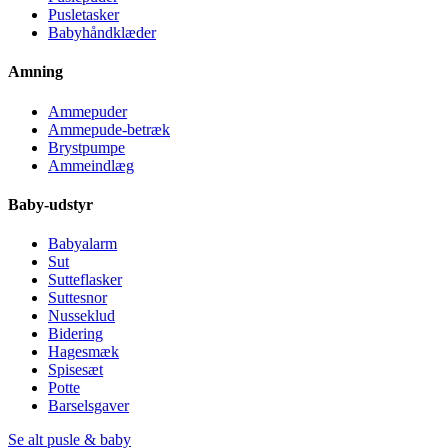
Pusletasker
Babyhåndklæder
Amning
Ammepuder
Ammepude-betræk
Brystpumpe
Ammeindlæg
Baby-udstyr
Babyalarm
Sut
Sutteflasker
Suttesnor
Nusseklud
Bidering
Hagesmæk
Spisesæt
Potte
Barselsgaver
Se alt pusle & baby