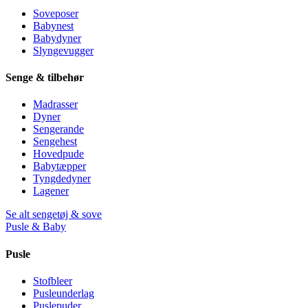
Soveposer
Babynest
Babydyner
Slyngevugger
Senge & tilbehør
Madrasser
Dyner
Sengerande
Sengehest
Hovedpude
Babytæpper
Tyngdedyner
Lagener
Se alt sengetøj & sove
Pusle & Baby
Pusle
Stofbleer
Pusleunderlag
Puslepuder