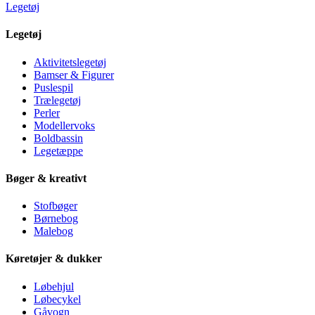
Legetøj
Legetøj
Aktivitetslegetøj
Bamser & Figurer
Puslespil
Trælegetøj
Perler
Modellervoks
Boldbassin
Legetæppe
Bøger & kreativt
Stofbøger
Børnebog
Malebog
Køretøjer & dukker
Løbehjul
Løbecykel
Gåvogn