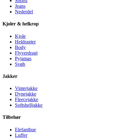
Shorts
Jeans
Nederdel
Kjoler & helkrop
Kjole
Heldragter
Body
Flyverdragt
Pyjamas
Svøb
Jakker
Vinterjakke
Dynejakke
Fleecejakke
Softshelljakke
Tilbehør
Elefanthue
Luffer