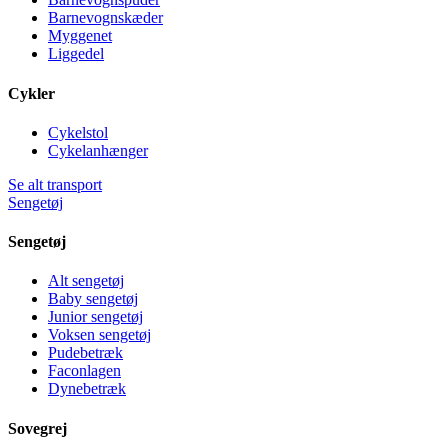
Barnevognskæder
Myggenet
Liggedel
Cykler
Cykelstol
Cykelanhænger
Se alt transport
Sengetøj
Sengetøj
Alt sengetøj
Baby sengetøj
Junior sengetøj
Voksen sengetøj
Pudebetræk
Faconlagen
Dynebetræk
Sovegrej