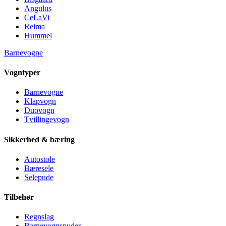
Angulus
CeLaVi
Reima
Hummel
Barnevogne
Vogntyper
Barnevogne
Klapvogn
Duovogn
Tvillingevogn
Sikkerhed & bæring
Autostole
Bæresele
Selepude
Tilbehør
Regnslag
Barnevognspuder