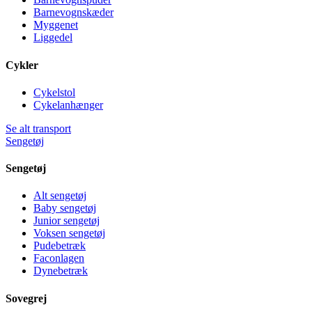
Barnevognskæder
Myggenet
Liggedel
Cykler
Cykelstol
Cykelanhænger
Se alt transport
Sengetøj
Sengetøj
Alt sengetøj
Baby sengetøj
Junior sengetøj
Voksen sengetøj
Pudebetræk
Faconlagen
Dynebetræk
Sovegrej