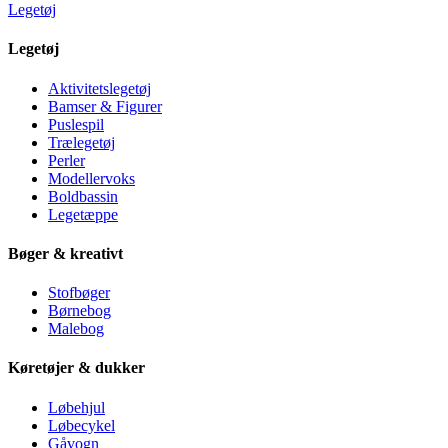
Legetøj
Legetøj
Aktivitetslegetøj
Bamser & Figurer
Puslespil
Trælegetøj
Perler
Modellervoks
Boldbassin
Legetæppe
Bøger & kreativt
Stofbøger
Børnebog
Malebog
Køretøjer & dukker
Løbehjul
Løbecykel
Gåvogn