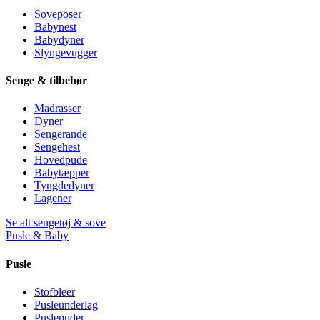
Soveposer
Babynest
Babydyner
Slyngevugger
Senge & tilbehør
Madrasser
Dyner
Sengerande
Sengehest
Hovedpude
Babytæpper
Tyngdedyner
Lagener
Se alt sengetøj & sove
Pusle & Baby
Pusle
Stofbleer
Pusleunderlag
Puslepuder