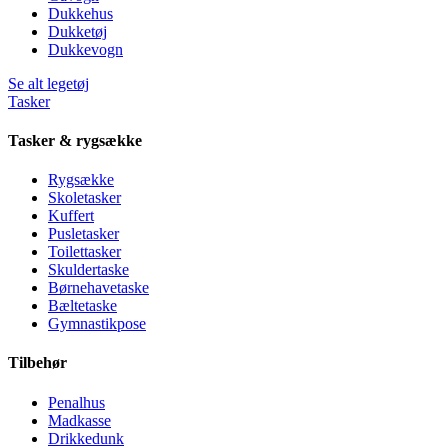
Dukkehus
Dukketøj
Dukkevogn
Se alt legetøj
Tasker
Tasker & rygsække
Rygsække
Skoletasker
Kuffert
Pusletasker
Toilettasker
Skuldertaske
Børnehavetaske
Bæltetaske
Gymnastikpose
Tilbehør
Penalhus
Madkasse
Drikkedunk