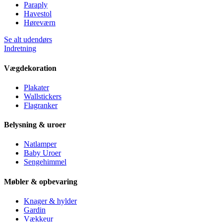
Paraply
Havestol
Høreværn
Se alt udendørs
Indretning
Vægdekoration
Plakater
Wallstickers
Flagranker
Belysning & uroer
Natlamper
Baby Uroer
Sengehimmel
Møbler & opbevaring
Knager & hylder
Gardin
Vækkeur