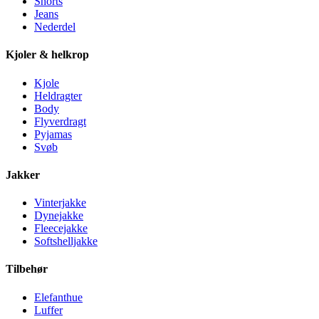
Shorts
Jeans
Nederdel
Kjoler & helkrop
Kjole
Heldragter
Body
Flyverdragt
Pyjamas
Svøb
Jakker
Vinterjakke
Dynejakke
Fleecejakke
Softshelljakke
Tilbehør
Elefanthue
Luffer