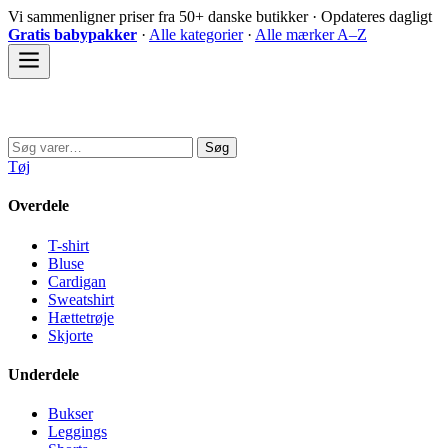
Spring
Vi sammenligner priser fra 50+ danske butikker · Opdateres dagligt
til
Gratis babypakker
·
Alle kategorier
·
Alle mærker A–Z
indhold
Sovedyret
Søg
Søg
efter:
Tøj
Overdele
T-shirt
Bluse
Cardigan
Sweatshirt
Hættetrøje
Skjorte
Underdele
Bukser
Leggings