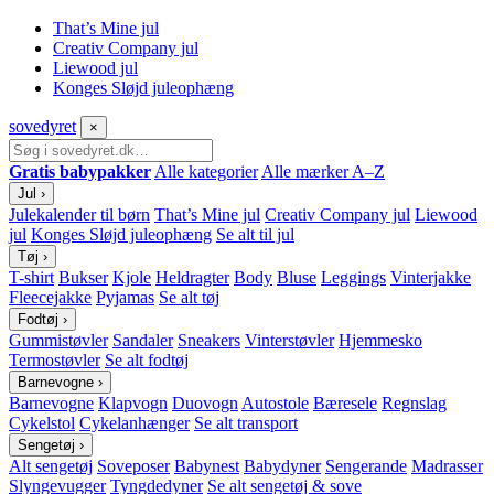
That’s Mine jul
Creativ Company jul
Liewood jul
Konges Sløjd juleophæng
sove
dyret
×
Gratis babypakker
Alle kategorier
Alle mærker A–Z
Jul
›
Julekalender til børn
That’s Mine jul
Creativ Company jul
Liewood
jul
Konges Sløjd juleophæng
Se alt til jul
Tøj
›
T-shirt
Bukser
Kjole
Heldragter
Body
Bluse
Leggings
Vinterjakke
Fleecejakke
Pyjamas
Se alt tøj
Fodtøj
›
Gummistøvler
Sandaler
Sneakers
Vinterstøvler
Hjemmesko
Termostøvler
Se alt fodtøj
Barnevogne
›
Barnevogne
Klapvogn
Duovogn
Autostole
Bæresele
Regnslag
Cykelstol
Cykelanhænger
Se alt transport
Sengetøj
›
Alt sengetøj
Soveposer
Babynest
Babydyner
Sengerande
Madrasser
Slyngevugger
Tyngdedyner
Se alt sengetøj & sove