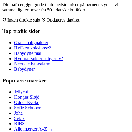
Din uafhængige guide til de bedste priser på børneudstyr — vi
sammenligner priser fra 50+ danske butikker.
Ingen direkte salg
Opdateres dagligt
Top trafik-sider
Gratis babypakker
Hvilken voksipose?
Babydyne mål
Hvornår sidder baby selv?
Neonate babyalarm
Babydyner
Populære mærker
Jellycat
Konges Sløjd
Odder Evoke
Sofie Schnoor
Joha
Sebra
BIBS
Alle mærker A–Z →