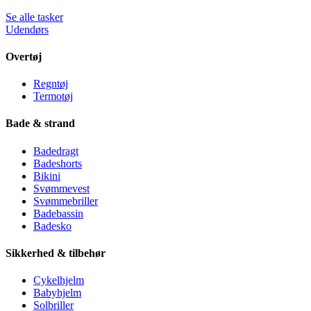
Se alle tasker
Udendørs
Overtøj
Regntøj
Termotøj
Bade & strand
Badedragt
Badeshorts
Bikini
Svømmevest
Svømmebriller
Badebassin
Badesko
Sikkerhed & tilbehør
Cykelhjelm
Babyhjelm
Solbriller