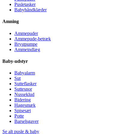
Pusletasker
Babyhåndklæder
Amning
Ammepuder
Ammepude-betræk
Brystpumpe
Ammeindlæg
Baby-udstyr
Babyalarm
Sut
Sutteflasker
Suttesnor
Nusseklud
Bidering
Hagesmæk
Spisesæt
Potte
Barselsgaver
Se alt pusle & baby