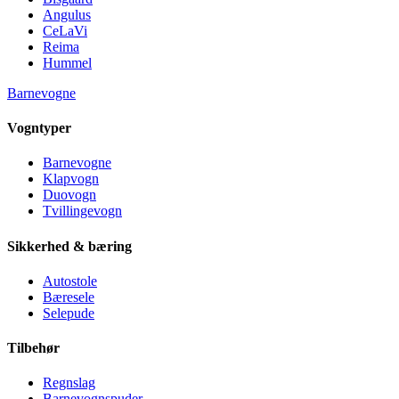
Angulus
CeLaVi
Reima
Hummel
Barnevogne
Vogntyper
Barnevogne
Klapvogn
Duovogn
Tvillingevogn
Sikkerhed & bæring
Autostole
Bæresele
Selepude
Tilbehør
Regnslag
Barnevognspuder