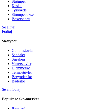
Strømper
Kasket
Tørklæde
Strømpebukser
Boxershorts
Se alt tøj
Fodtøj
Skotyper
Gummistøvler
Sandaler
Sneakers
Vinterstøvler
Hjemmesko
Termostøvler
Begyndersko
Badesko
Se alt fodtøj
Populære sko-mærker
Bisgaard