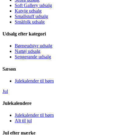
Soft Gallery udsalg
Katvig udsalg
Smallstuff udsalg
Småfolk udsalg
Udsalg efter kategori
Børneudstyr udsalg
Nattøj udsalg
Sengerande udsalg
Sæson
Julekalender til børn
Jul
Julekalendere
Julekalender til børn
Alt til jul
Jul efter mærke