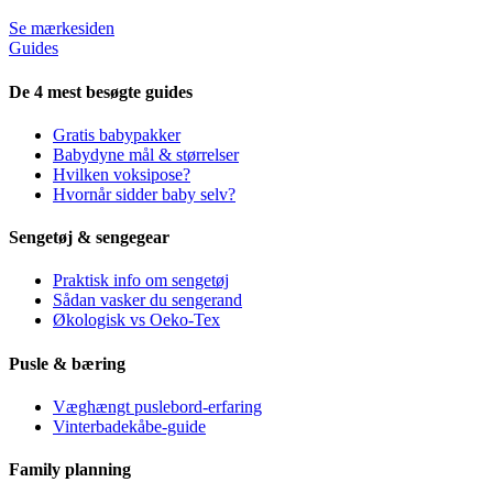
Se mærkesiden
Guides
De 4 mest besøgte guides
Gratis babypakker
Babydyne mål & størrelser
Hvilken voksipose?
Hvornår sidder baby selv?
Sengetøj & sengegear
Praktisk info om sengetøj
Sådan vasker du sengerand
Økologisk vs Oeko-Tex
Pusle & bæring
Væghængt puslebord-erfaring
Vinterbadekåbe-guide
Family planning