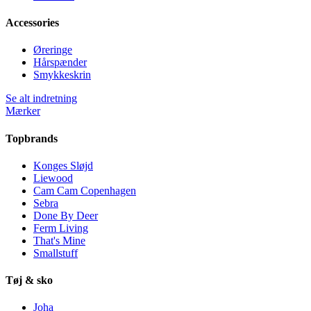
Accessories
Øreringe
Hårspænder
Smykkeskrin
Se alt indretning
Mærker
Topbrands
Konges Sløjd
Liewood
Cam Cam Copenhagen
Sebra
Done By Deer
Ferm Living
That's Mine
Smallstuff
Tøj & sko
Joha