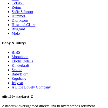
CeLaVi
Reima
Sofie Schnoor
Hummel
Didriksons
Hust and Claire
Bisgaard
Molo
Baby & udstyr
BIBS
Moonboon
Elodie Details
Kinderkraft
Stokke
BabyBjörn
Ergobaby
Jellycat
A Little Lovely Company
Alle 100+ mærker A–Z
Alfabetisk oversigt med direkte link til hvert brands sortiment.