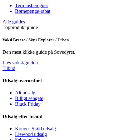
Terminsberegner
Børnepenge-rabat
Alle guides
Topprodukt guide
Voksi Breeze / Sky / Explorer / Urban
Den mest klikke guide på Sovedyret.
Læs voksi-guiden
Tilbud
Udsalg overordnet
Alt udsalg
Billigt sengetøj
Black Friday
Udsalg efter brand
Konges Sløjd udsalg
Liewood udsalg
Sebra udsalg