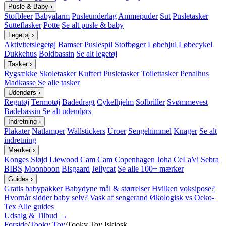
Pusle & Baby
›
Stofbleer
Babyalarm
Pusleunderlag
Ammepuder
Sut
Pusletasker
Sutteflasker
Potte
Se alt pusle & baby
Legetøj
›
Aktivitetslegetøj
Bamser
Puslespil
Stofbøger
Løbehjul
Løbecykel
Dukkehus
Boldbassin
Se alt legetøj
Tasker
›
Rygsække
Skoletasker
Kuffert
Pusletasker
Toilettasker
Penalhus
Madkasse
Se alle tasker
Udendørs
›
Regntøj
Termotøj
Badedragt
Cykelhjelm
Solbriller
Svømmevest
Badebassin
Se alt udendørs
Indretning
›
Plakater
Natlamper
Wallstickers
Uroer
Sengehimmel
Knager
Se alt
indretning
Mærker
›
Konges Sløjd
Liewood
Cam Cam Copenhagen
Joha
CeLaVi
Sebra
BIBS
Moonboon
Bisgaard
Jellycat
Se alle 100+ mærker
Guides
›
Gratis babypakker
Babydyne mål & størrelser
Hvilken voksipose?
Hvornår sidder baby selv?
Vask af sengerand
Økologisk vs Oeko-
Tex
Alle guides
Udsalg & Tilbud →
Forside
/
Tooky Toy
/
Tooky Toy Iskiosk