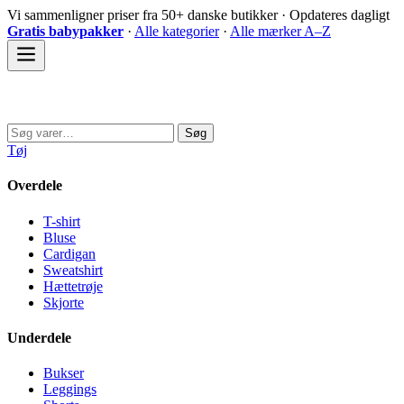
Spring
Vi sammenligner priser fra 50+ danske butikker · Opdateres dagligt
til
Gratis babypakker
·
Alle kategorier
·
Alle mærker A–Z
indhold
Sovedyret
Søg
Søg
efter:
Tøj
Overdele
T-shirt
Bluse
Cardigan
Sweatshirt
Hættetrøje
Skjorte
Underdele
Bukser
Leggings