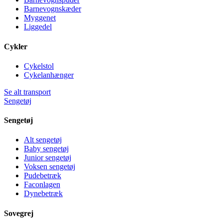
Barnevognskæder
Myggenet
Liggedel
Cykler
Cykelstol
Cykelanhænger
Se alt transport
Sengetøj
Sengetøj
Alt sengetøj
Baby sengetøj
Junior sengetøj
Voksen sengetøj
Pudebetræk
Faconlagen
Dynebetræk
Sovegrej