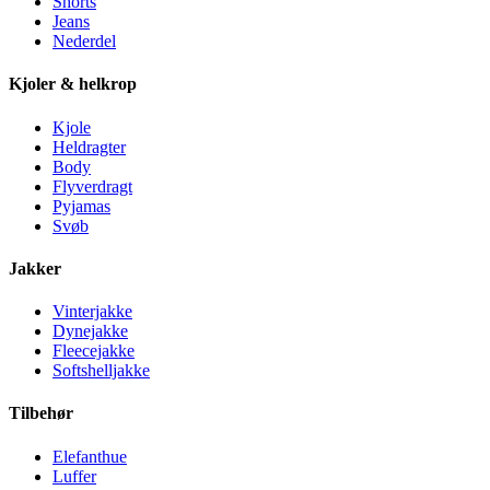
Shorts
Jeans
Nederdel
Kjoler & helkrop
Kjole
Heldragter
Body
Flyverdragt
Pyjamas
Svøb
Jakker
Vinterjakke
Dynejakke
Fleecejakke
Softshelljakke
Tilbehør
Elefanthue
Luffer