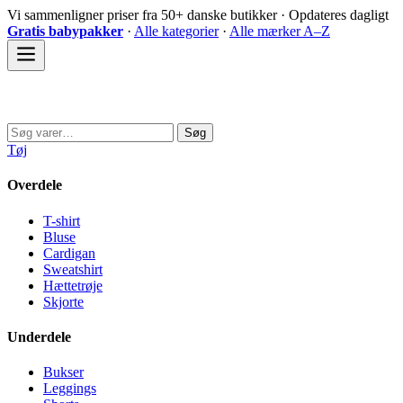
Spring
Vi sammenligner priser fra 50+ danske butikker · Opdateres dagligt
til
Gratis babypakker
·
Alle kategorier
·
Alle mærker A–Z
indhold
Sovedyret
Søg
Søg
efter:
Tøj
Overdele
T-shirt
Bluse
Cardigan
Sweatshirt
Hættetrøje
Skjorte
Underdele
Bukser
Leggings