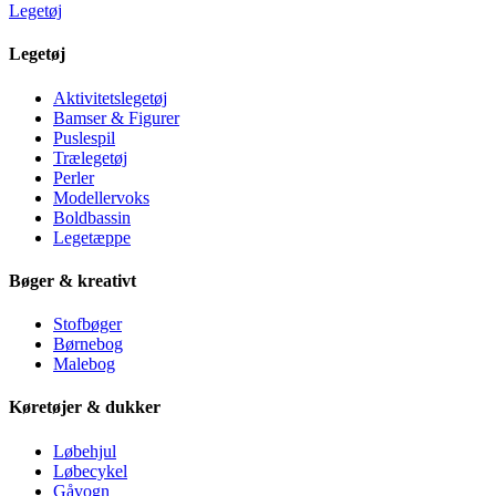
Legetøj
Legetøj
Aktivitetslegetøj
Bamser & Figurer
Puslespil
Trælegetøj
Perler
Modellervoks
Boldbassin
Legetæppe
Bøger & kreativt
Stofbøger
Børnebog
Malebog
Køretøjer & dukker
Løbehjul
Løbecykel
Gåvogn