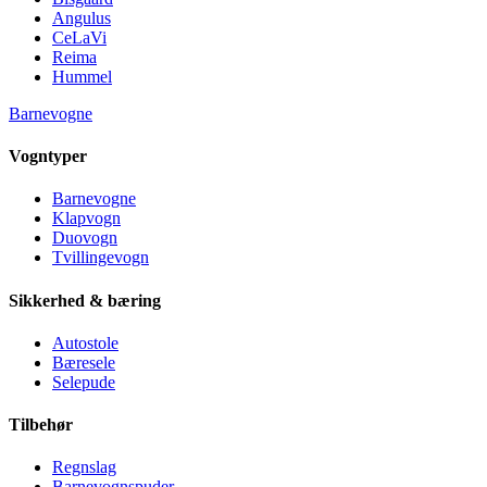
Angulus
CeLaVi
Reima
Hummel
Barnevogne
Vogntyper
Barnevogne
Klapvogn
Duovogn
Tvillingevogn
Sikkerhed & bæring
Autostole
Bæresele
Selepude
Tilbehør
Regnslag
Barnevognspuder