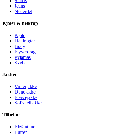
Shorts
Jeans
Nederdel
Kjoler & helkrop
Kjole
Heldragter
Body
Flyverdragt
Pyjamas
Svøb
Jakker
Vinterjakke
Dynejakke
Fleecejakke
Softshelljakke
Tilbehør
Elefanthue
Luffer