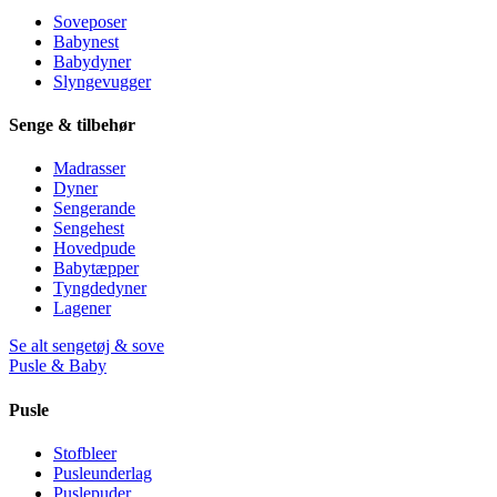
Soveposer
Babynest
Babydyner
Slyngevugger
Senge & tilbehør
Madrasser
Dyner
Sengerande
Sengehest
Hovedpude
Babytæpper
Tyngdedyner
Lagener
Se alt sengetøj & sove
Pusle & Baby
Pusle
Stofbleer
Pusleunderlag
Puslepuder