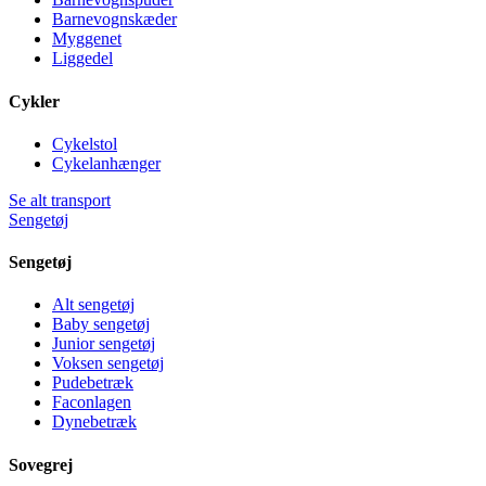
Barnevognskæder
Myggenet
Liggedel
Cykler
Cykelstol
Cykelanhænger
Se alt transport
Sengetøj
Sengetøj
Alt sengetøj
Baby sengetøj
Junior sengetøj
Voksen sengetøj
Pudebetræk
Faconlagen
Dynebetræk
Sovegrej