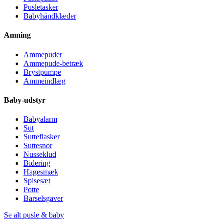
Pusletasker
Babyhåndklæder
Amning
Ammepuder
Ammepude-betræk
Brystpumpe
Ammeindlæg
Baby-udstyr
Babyalarm
Sut
Sutteflasker
Suttesnor
Nusseklud
Bidering
Hagesmæk
Spisesæt
Potte
Barselsgaver
Se alt pusle & baby