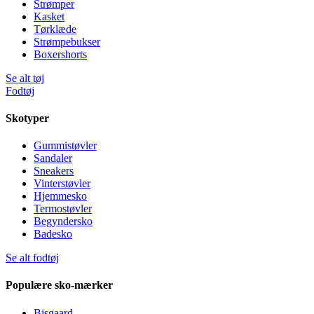
Strømper
Kasket
Tørklæde
Strømpebukser
Boxershorts
Se alt tøj
Fodtøj
Skotyper
Gummistøvler
Sandaler
Sneakers
Vinterstøvler
Hjemmesko
Termostøvler
Begyndersko
Badesko
Se alt fodtøj
Populære sko-mærker
Bisgaard