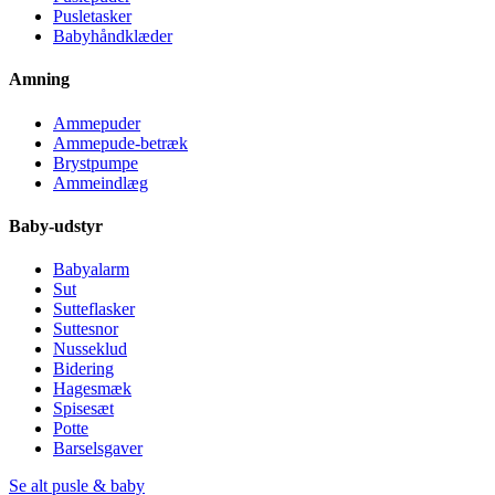
Pusletasker
Babyhåndklæder
Amning
Ammepuder
Ammepude-betræk
Brystpumpe
Ammeindlæg
Baby-udstyr
Babyalarm
Sut
Sutteflasker
Suttesnor
Nusseklud
Bidering
Hagesmæk
Spisesæt
Potte
Barselsgaver
Se alt pusle & baby