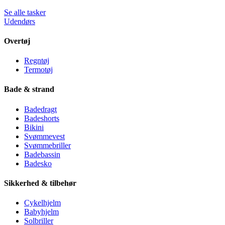
Se alle tasker
Udendørs
Overtøj
Regntøj
Termotøj
Bade & strand
Badedragt
Badeshorts
Bikini
Svømmevest
Svømmebriller
Badebassin
Badesko
Sikkerhed & tilbehør
Cykelhjelm
Babyhjelm
Solbriller