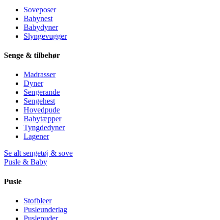
Soveposer
Babynest
Babydyner
Slyngevugger
Senge & tilbehør
Madrasser
Dyner
Sengerande
Sengehest
Hovedpude
Babytæpper
Tyngdedyner
Lagener
Se alt sengetøj & sove
Pusle & Baby
Pusle
Stofbleer
Pusleunderlag
Puslepuder