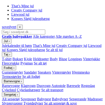
That’s Mine jul
Creativ Company jul
Liewood jul
Konges Sløjd juleophæng
sove
dyret
×
Gratis babypakker
Alle kategorier
Alle mærker A–Z
Jul
›
Julekalender til børn
That’s Mine jul
Creativ Company jul
Liewood
jul
Konges Sløjd juleophæng
Se alt til jul
Tøj
›
T-shirt
Bukser
Kjole
Heldragter
Body
Bluse
Leggings
Vinterjakke
Fleecejakke
Pyjamas
Se alt tøj
Fodtøj
›
Gummistøvler
Sandaler
Sneakers
Vinterstøvler
Hjemmesko
Termostøvler
Se alt fodtøj
Barnevogne
›
Barnevogne
Klapvogn
Duovogn
Autostole
Bæresele
Regnslag
Cykelstol
Cykelanhænger
Se alt transport
Sengetøj
›
Alt sengetøj
Soveposer
Babynest
Babydyner
Sengerande
Madrasser
Slyngevugger
Tyngdedyner
Se alt sengetøj & sove