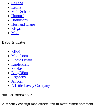
CeLaVi
Reima
Sofie Schnoor
Hummel
Didriksons
Hust and Claire
Bisgaard
Molo
Baby & udstyr
BIBS
Moonboon
Elodie Details
Kinderkraft
Stokke
BabyBjörn
Ergobaby
Jellycat
A Little Lovely Company
Alle 100+ mærker A–Z
Alfabetisk oversigt med direkte link til hvert brands sortiment.