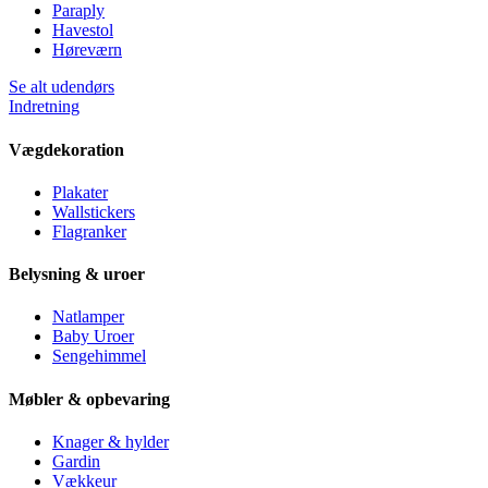
Paraply
Havestol
Høreværn
Se alt udendørs
Indretning
Vægdekoration
Plakater
Wallstickers
Flagranker
Belysning & uroer
Natlamper
Baby Uroer
Sengehimmel
Møbler & opbevaring
Knager & hylder
Gardin
Vækkeur