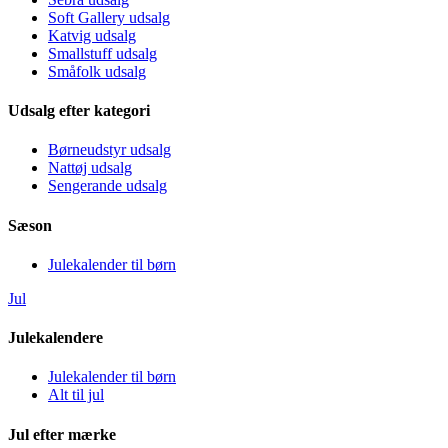
Soft Gallery udsalg
Katvig udsalg
Smallstuff udsalg
Småfolk udsalg
Udsalg efter kategori
Børneudstyr udsalg
Nattøj udsalg
Sengerande udsalg
Sæson
Julekalender til børn
Jul
Julekalendere
Julekalender til børn
Alt til jul
Jul efter mærke