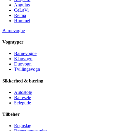
Angulus
CeLaVi
Reima
Hummel
Barnevogne
Vogntyper
Barnevogne
Klapvogn
Duovogn
Tvillingevogn
Sikkerhed & bæring
Autostole
Bæresele
Selepude
Tilbehør
Regnslag
Barnevognspuder