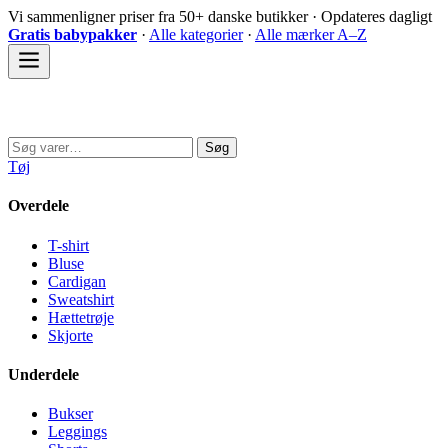
Spring
Vi sammenligner priser fra 50+ danske butikker · Opdateres dagligt
til
Gratis babypakker
·
Alle kategorier
·
Alle mærker A–Z
indhold
Sovedyret
Søg
Søg
efter:
Tøj
Overdele
T-shirt
Bluse
Cardigan
Sweatshirt
Hættetrøje
Skjorte
Underdele
Bukser
Leggings