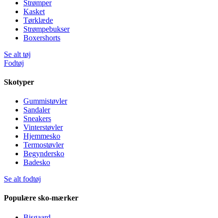
Strømper
Kasket
Tørklæde
Strømpebukser
Boxershorts
Se alt tøj
Fodtøj
Skotyper
Gummistøvler
Sandaler
Sneakers
Vinterstøvler
Hjemmesko
Termostøvler
Begyndersko
Badesko
Se alt fodtøj
Populære sko-mærker
Bisgaard