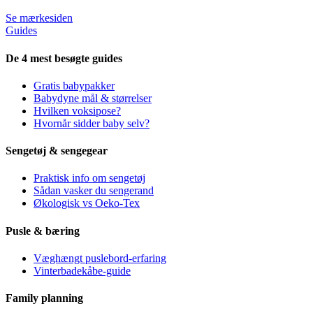
Se mærkesiden
Guides
De 4 mest besøgte guides
Gratis babypakker
Babydyne mål & størrelser
Hvilken voksipose?
Hvornår sidder baby selv?
Sengetøj & sengegear
Praktisk info om sengetøj
Sådan vasker du sengerand
Økologisk vs Oeko-Tex
Pusle & bæring
Væghængt puslebord-erfaring
Vinterbadekåbe-guide
Family planning