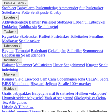
Pusle & Baby
›
Stofbleer
Babyalarm
Pusleunderlag
Ammepuder
Sut
Pusletasker
Sutteflasker
Potte
Se alt pusle & baby
Legetøj
›
Aktivitetslegetøj
Bamser
Puslespil
Stofbøger
Løbehjul
Løbecykel
Dukkehus
Boldbassin
Se alt legetøj
Tasker
›
Rygsække
Skoletasker
Kuffert
Pusletasker
Toilettasker
Penalhus
Madkasse
Se alle tasker
Udendørs
›
Regntøj
Termotøj
Badedragt
Cykelhjelm
Solbriller
Svømmevest
Badebassin
Se alt udendørs
Indretning
›
Plakater
Natlamper
Wallstickers
Uroer
Sengehimmel
Knager
Se alt
indretning
Mærker
›
Konges Sløjd
Liewood
Cam Cam Copenhagen
Joha
CeLaVi
Sebra
BIBS
Moonboon
Bisgaard
Jellycat
Se alle 100+ mærker
Guides
›
Gratis babypakker
Babydyne mål & størrelser
Hvilken voksipose?
Hvornår sidder baby selv?
Vask af sengerand
Økologisk vs Oeko-
Tex
Alle guides
Udsalg & Tilbud →
Forside
/
Tommee Tippee
/
Tommee Tippee Natural Start Sutteflasker