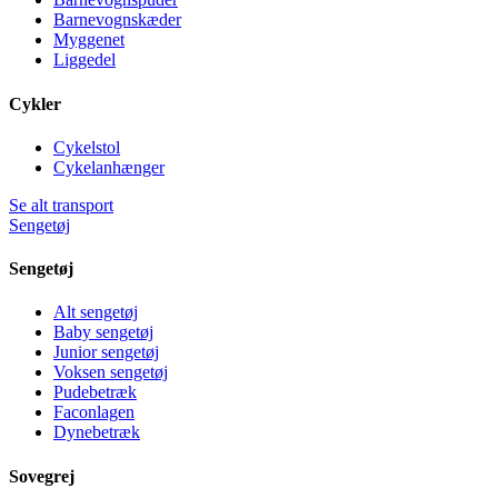
Barnevognskæder
Myggenet
Liggedel
Cykler
Cykelstol
Cykelanhænger
Se alt transport
Sengetøj
Sengetøj
Alt sengetøj
Baby sengetøj
Junior sengetøj
Voksen sengetøj
Pudebetræk
Faconlagen
Dynebetræk
Sovegrej