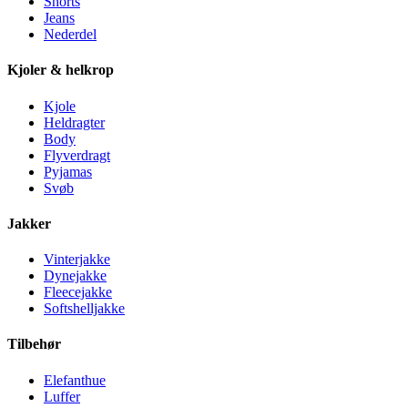
Shorts
Jeans
Nederdel
Kjoler & helkrop
Kjole
Heldragter
Body
Flyverdragt
Pyjamas
Svøb
Jakker
Vinterjakke
Dynejakke
Fleecejakke
Softshelljakke
Tilbehør
Elefanthue
Luffer