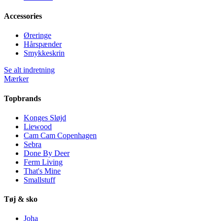
Accessories
Øreringe
Hårspænder
Smykkeskrin
Se alt indretning
Mærker
Topbrands
Konges Sløjd
Liewood
Cam Cam Copenhagen
Sebra
Done By Deer
Ferm Living
That's Mine
Smallstuff
Tøj & sko
Joha