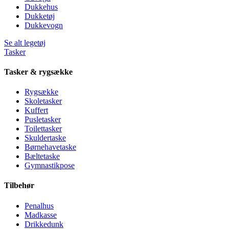
Dukkehus
Dukketøj
Dukkevogn
Se alt legetøj
Tasker
Tasker & rygsække
Rygsække
Skoletasker
Kuffert
Pusletasker
Toilettasker
Skuldertaske
Børnehavetaske
Bæltetaske
Gymnastikpose
Tilbehør
Penalhus
Madkasse
Drikkedunk