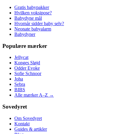
Gratis babypakker
Hvilken voksipose?
Babydyne mål
Hvornår sidder baby selv?
Neonate babyalarm
Babydyner
Populære mærker
Jellycat
Konges Sløjd
Odder Evoke
Sofie Schnoor
Joha
Sebra
BIBS
Alle mærker A–Z →
Sovedyret
Om Sovedyret
Kontakt
Guides & artikler