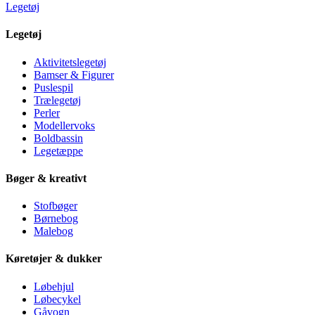
Legetøj
Legetøj
Aktivitetslegetøj
Bamser & Figurer
Puslespil
Trælegetøj
Perler
Modellervoks
Boldbassin
Legetæppe
Bøger & kreativt
Stofbøger
Børnebog
Malebog
Køretøjer & dukker
Løbehjul
Løbecykel
Gåvogn