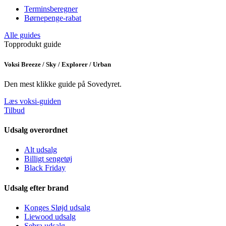
Terminsberegner
Børnepenge-rabat
Alle guides
Topprodukt guide
Voksi Breeze / Sky / Explorer / Urban
Den mest klikke guide på Sovedyret.
Læs voksi-guiden
Tilbud
Udsalg overordnet
Alt udsalg
Billigt sengetøj
Black Friday
Udsalg efter brand
Konges Sløjd udsalg
Liewood udsalg
Sebra udsalg