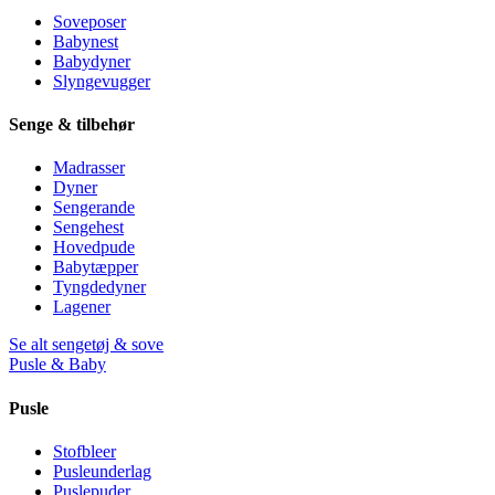
Soveposer
Babynest
Babydyner
Slyngevugger
Senge & tilbehør
Madrasser
Dyner
Sengerande
Sengehest
Hovedpude
Babytæpper
Tyngdedyner
Lagener
Se alt sengetøj & sove
Pusle & Baby
Pusle
Stofbleer
Pusleunderlag
Puslepuder