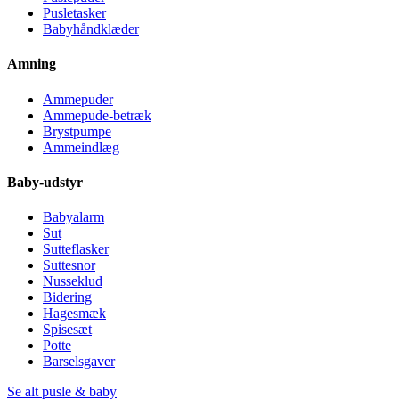
Pusletasker
Babyhåndklæder
Amning
Ammepuder
Ammepude-betræk
Brystpumpe
Ammeindlæg
Baby-udstyr
Babyalarm
Sut
Sutteflasker
Suttesnor
Nusseklud
Bidering
Hagesmæk
Spisesæt
Potte
Barselsgaver
Se alt pusle & baby