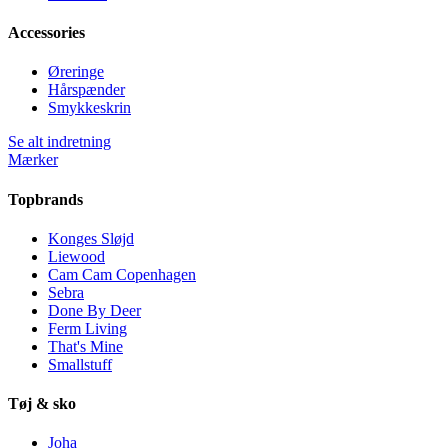
Accessories
Øreringe
Hårspænder
Smykkeskrin
Se alt indretning
Mærker
Topbrands
Konges Sløjd
Liewood
Cam Cam Copenhagen
Sebra
Done By Deer
Ferm Living
That's Mine
Smallstuff
Tøj & sko
Joha