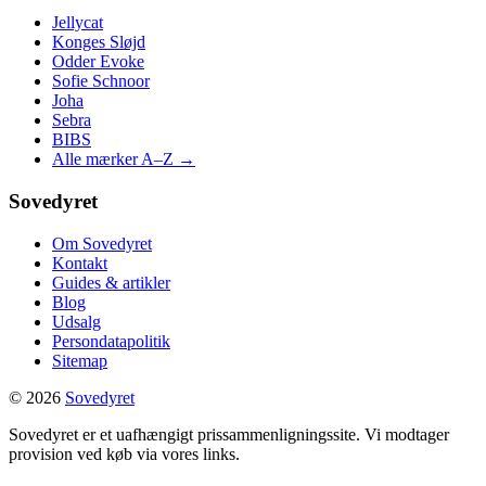
Jellycat
Konges Sløjd
Odder Evoke
Sofie Schnoor
Joha
Sebra
BIBS
Alle mærker A–Z →
Sovedyret
Om Sovedyret
Kontakt
Guides & artikler
Blog
Udsalg
Persondatapolitik
Sitemap
© 2026
Sovedyret
Sovedyret er et uafhængigt prissammenligningssite. Vi modtager
provision ved køb via vores links.