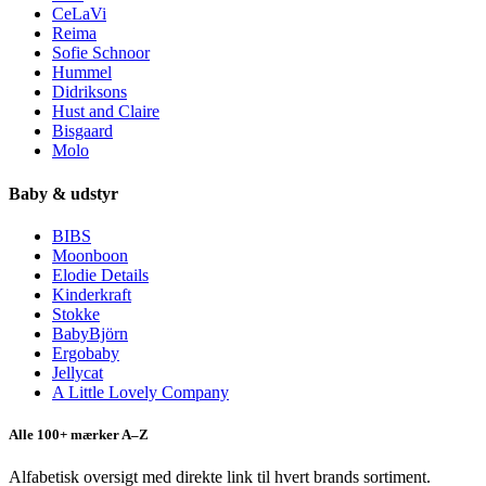
CeLaVi
Reima
Sofie Schnoor
Hummel
Didriksons
Hust and Claire
Bisgaard
Molo
Baby & udstyr
BIBS
Moonboon
Elodie Details
Kinderkraft
Stokke
BabyBjörn
Ergobaby
Jellycat
A Little Lovely Company
Alle 100+ mærker A–Z
Alfabetisk oversigt med direkte link til hvert brands sortiment.