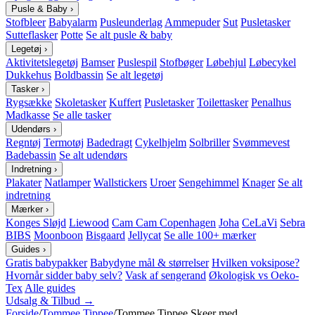
Pusle & Baby
›
Stofbleer
Babyalarm
Pusleunderlag
Ammepuder
Sut
Pusletasker
Sutteflasker
Potte
Se alt pusle & baby
Legetøj
›
Aktivitetslegetøj
Bamser
Puslespil
Stofbøger
Løbehjul
Løbecykel
Dukkehus
Boldbassin
Se alt legetøj
Tasker
›
Rygsække
Skoletasker
Kuffert
Pusletasker
Toilettasker
Penalhus
Madkasse
Se alle tasker
Udendørs
›
Regntøj
Termotøj
Badedragt
Cykelhjelm
Solbriller
Svømmevest
Badebassin
Se alt udendørs
Indretning
›
Plakater
Natlamper
Wallstickers
Uroer
Sengehimmel
Knager
Se alt
indretning
Mærker
›
Konges Sløjd
Liewood
Cam Cam Copenhagen
Joha
CeLaVi
Sebra
BIBS
Moonboon
Bisgaard
Jellycat
Se alle 100+ mærker
Guides
›
Gratis babypakker
Babydyne mål & størrelser
Hvilken voksipose?
Hvornår sidder baby selv?
Vask af sengerand
Økologisk vs Oeko-
Tex
Alle guides
Udsalg & Tilbud →
Forside
/
Tommee Tippee
/
Tommee Tippee Skeer med