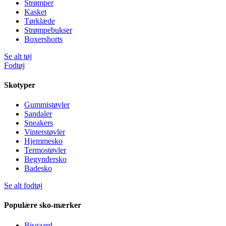
Strømper
Kasket
Tørklæde
Strømpebukser
Boxershorts
Se alt tøj
Fodtøj
Skotyper
Gummistøvler
Sandaler
Sneakers
Vinterstøvler
Hjemmesko
Termostøvler
Begyndersko
Badesko
Se alt fodtøj
Populære sko-mærker
Bisgaard