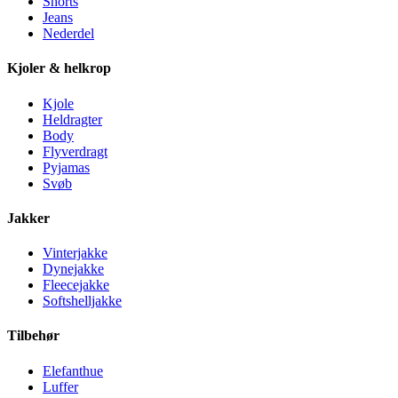
Shorts
Jeans
Nederdel
Kjoler & helkrop
Kjole
Heldragter
Body
Flyverdragt
Pyjamas
Svøb
Jakker
Vinterjakke
Dynejakke
Fleecejakke
Softshelljakke
Tilbehør
Elefanthue
Luffer