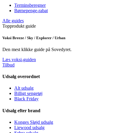
Terminsberegner
Børnepenge-rabat
Alle guides
Topprodukt guide
Voksi Breeze / Sky / Explorer / Urban
Den mest klikke guide på Sovedyret.
Læs voksi-guiden
Tilbud
Udsalg overordnet
Alt udsalg
Billigt sengetøj
Black Friday
Udsalg efter brand
Konges Sløjd udsalg
Liewood udsalg
Sebra udsalg