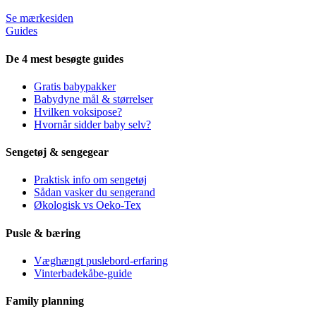
Se mærkesiden
Guides
De 4 mest besøgte guides
Gratis babypakker
Babydyne mål & størrelser
Hvilken voksipose?
Hvornår sidder baby selv?
Sengetøj & sengegear
Praktisk info om sengetøj
Sådan vasker du sengerand
Økologisk vs Oeko-Tex
Pusle & bæring
Væghængt puslebord-erfaring
Vinterbadekåbe-guide
Family planning