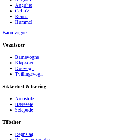
Angulus
CeLaVi
Reima
Hummel
Barnevogne
Vogntyper
Barnevogne
Klapvogn
Duovogn
Tvillingevogn
Sikkerhed & bæring
Autostole
Bæresele
Selepude
Tilbehør
Regnslag
Barnevognspuder