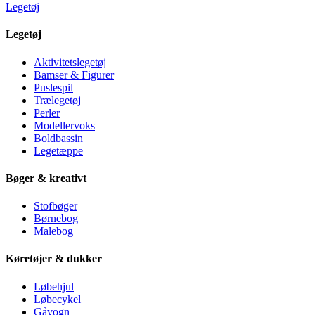
Legetøj
Legetøj
Aktivitetslegetøj
Bamser & Figurer
Puslespil
Trælegetøj
Perler
Modellervoks
Boldbassin
Legetæppe
Bøger & kreativt
Stofbøger
Børnebog
Malebog
Køretøjer & dukker
Løbehjul
Løbecykel
Gåvogn