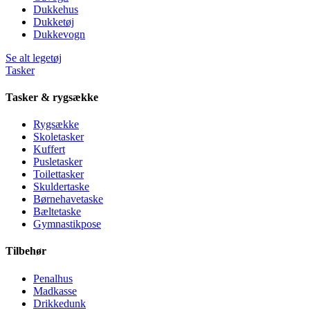
Dukkehus
Dukketøj
Dukkevogn
Se alt legetøj
Tasker
Tasker & rygsække
Rygsække
Skoletasker
Kuffert
Pusletasker
Toilettasker
Skuldertaske
Børnehavetaske
Bæltetaske
Gymnastikpose
Tilbehør
Penalhus
Madkasse
Drikkedunk