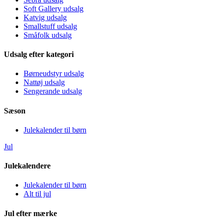
Soft Gallery udsalg
Katvig udsalg
Smallstuff udsalg
Småfolk udsalg
Udsalg efter kategori
Børneudstyr udsalg
Nattøj udsalg
Sengerande udsalg
Sæson
Julekalender til børn
Jul
Julekalendere
Julekalender til børn
Alt til jul
Jul efter mærke