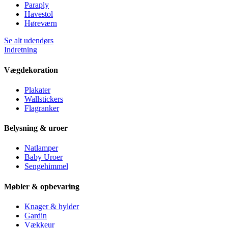
Paraply
Havestol
Høreværn
Se alt udendørs
Indretning
Vægdekoration
Plakater
Wallstickers
Flagranker
Belysning & uroer
Natlamper
Baby Uroer
Sengehimmel
Møbler & opbevaring
Knager & hylder
Gardin
Vækkeur