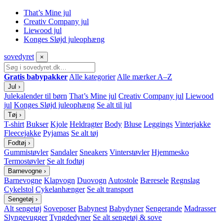
That’s Mine jul
Creativ Company jul
Liewood jul
Konges Sløjd juleophæng
sove
dyret
×
Gratis babypakker
Alle kategorier
Alle mærker A–Z
Jul
›
Julekalender til børn
That’s Mine jul
Creativ Company jul
Liewood
jul
Konges Sløjd juleophæng
Se alt til jul
Tøj
›
T-shirt
Bukser
Kjole
Heldragter
Body
Bluse
Leggings
Vinterjakke
Fleecejakke
Pyjamas
Se alt tøj
Fodtøj
›
Gummistøvler
Sandaler
Sneakers
Vinterstøvler
Hjemmesko
Termostøvler
Se alt fodtøj
Barnevogne
›
Barnevogne
Klapvogn
Duovogn
Autostole
Bæresele
Regnslag
Cykelstol
Cykelanhænger
Se alt transport
Sengetøj
›
Alt sengetøj
Soveposer
Babynest
Babydyner
Sengerande
Madrasser
Slyngevugger
Tyngdedyner
Se alt sengetøj & sove