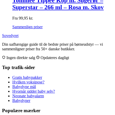
Tommee Tippee Kop m. Sugerør –
Superstar – 266 ml – Rosa m. Skov
Fra
99,95
kr.
Sammenlign priser
Sovedyret
Din uafhængige guide til de bedste priser på børneudstyr — vi
sammenligner priser fra 50+ danske butikker.
Ingen direkte salg
Opdateres dagligt
Top trafik-sider
Gratis babypakker
Hvilken voksipose?
Babydyne mål
Hvornår sidder baby selv?
Neonate babyalarm
Babydyner
Populære mærker