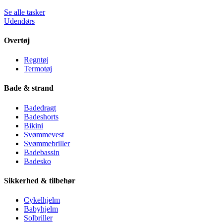
Se alle tasker
Udendørs
Overtøj
Regntøj
Termotøj
Bade & strand
Badedragt
Badeshorts
Bikini
Svømmevest
Svømmebriller
Badebassin
Badesko
Sikkerhed & tilbehør
Cykelhjelm
Babyhjelm
Solbriller