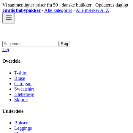
Spring
Vi sammenligner priser fra 50+ danske butikker · Opdateres dagligt
til
Gratis babypakker
·
Alle kategorier
·
Alle mærker A–Z
indhold
Sovedyret
Søg
Søg
efter:
Tøj
Overdele
T-shirt
Bluse
Cardigan
Sweatshirt
Hættetrøje
Skjorte
Underdele
Bukser
Leggings