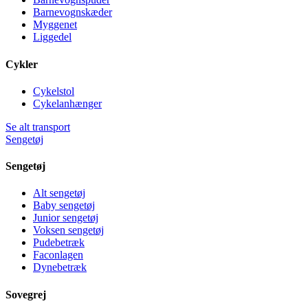
Barnevognskæder
Myggenet
Liggedel
Cykler
Cykelstol
Cykelanhænger
Se alt transport
Sengetøj
Sengetøj
Alt sengetøj
Baby sengetøj
Junior sengetøj
Voksen sengetøj
Pudebetræk
Faconlagen
Dynebetræk
Sovegrej