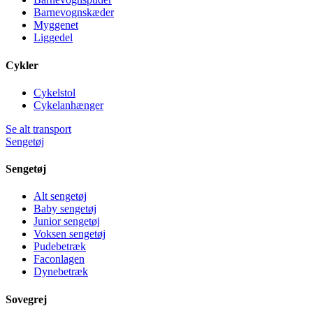
Barnevognskæder
Myggenet
Liggedel
Cykler
Cykelstol
Cykelanhænger
Se alt transport
Sengetøj
Sengetøj
Alt sengetøj
Baby sengetøj
Junior sengetøj
Voksen sengetøj
Pudebetræk
Faconlagen
Dynebetræk
Sovegrej