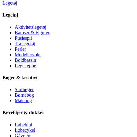
Legetøj
Legetøj
Aktivitetslegetøj
Bamser & Figurer
Puslespil
Trælegetøj
Perler
Modellervoks
Boldbassin
Legetæppe
Bøger & kreativt
Stofbøger
Børnebog
Malebog
Køretøjer & dukker
Løbehjul
Løbecykel
Gåvogn