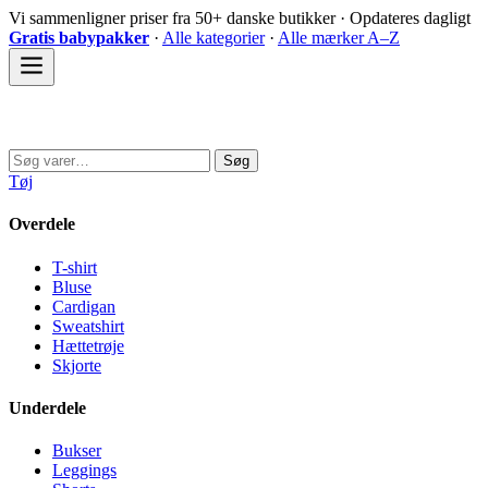
Spring
Vi sammenligner priser fra 50+ danske butikker · Opdateres dagligt
til
Gratis babypakker
·
Alle kategorier
·
Alle mærker A–Z
indhold
Sovedyret
Søg
Søg
efter:
Tøj
Overdele
T-shirt
Bluse
Cardigan
Sweatshirt
Hættetrøje
Skjorte
Underdele
Bukser
Leggings