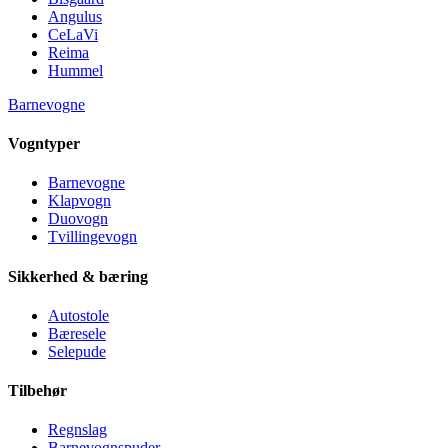
Angulus
CeLaVi
Reima
Hummel
Barnevogne
Vogntyper
Barnevogne
Klapvogn
Duovogn
Tvillingevogn
Sikkerhed & bæring
Autostole
Bæresele
Selepude
Tilbehør
Regnslag
Barnevognspuder