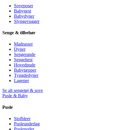
Soveposer
Babynest
Babydyner
Slyngevugger
Senge & tilbehør
Madrasser
Dyner
Sengerande
Sengehest
Hovedpude
Babytæpper
Tyngdedyner
Lagener
Se alt sengetøj & sove
Pusle & Baby
Pusle
Stofbleer
Pusleunderlag
Puslepuder