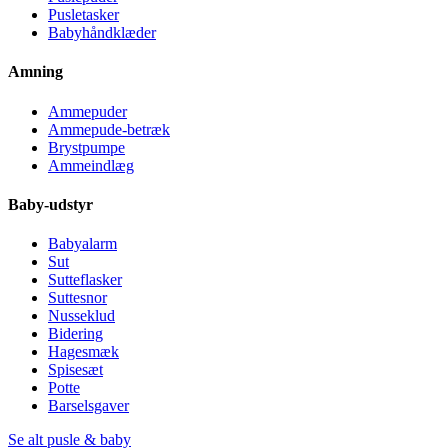
Pusletasker
Babyhåndklæder
Amning
Ammepuder
Ammepude-betræk
Brystpumpe
Ammeindlæg
Baby-udstyr
Babyalarm
Sut
Sutteflasker
Suttesnor
Nusseklud
Bidering
Hagesmæk
Spisesæt
Potte
Barselsgaver
Se alt pusle & baby